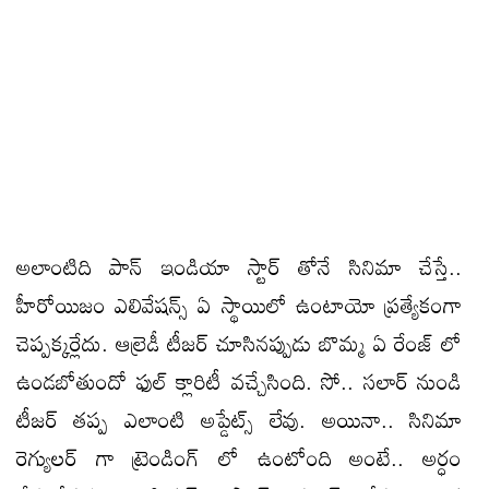
అలాంటిది పాన్ ఇండియా స్టార్ తోనే సినిమా చేస్తే..
హీరోయిజం ఎలివేషన్స్ ఏ స్థాయిలో ఉంటాయో ప్రత్యేకంగా
చెప్పక్కర్లేదు. ఆల్రెడీ టీజర్ చూసినప్పుడు బొమ్మ ఏ రేంజ్ లో
ఉండబోతుందో ఫుల్ క్లారిటీ వచ్చేసింది. సో.. సలార్ నుండి
టీజర్ తప్ప ఎలాంటి అప్డేట్స్ లేవు. అయినా.. సినిమా
రెగ్యులర్ గా ట్రెండింగ్ లో ఉంటోంది అంటే.. అర్ధం