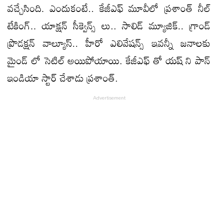
వచ్చేసింది. ఎందుకంటే.. కేజీఎఫ్ మూవీలో ప్రశాంత్ నీల్
టేకింగ్.. యాక్షన్ సీక్వెన్స్ లు.. సాలిడ్ మ్యూజిక్.. గ్రాండ్
ప్రొడక్షన్ వాల్యూస్.. హీరో ఎలివేషన్స్ ఇవన్నీ జనాలకు
మైండ్ లో సెటిల్ అయిపోయాయి. కేజీఎఫ్ తో యష్ ని పాన్
ఇండియా స్టార్ చేశాడు ప్రశాంత్.