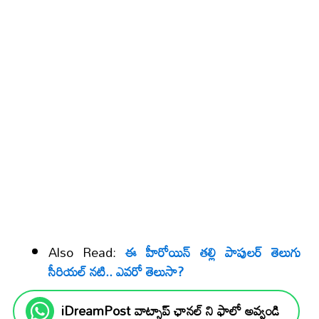
Also Read:
ఈ హీరోయిన్ తల్లి పాపులర్ తెలుగు
సీరియల్ నటి.. ఎవరో తెలుసా?
iDreamPost వాట్సాప్ ఛానల్ ని ఫాలో అవ్వండి