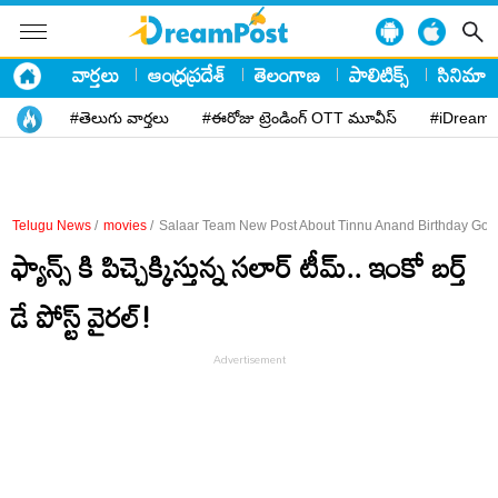
వార్తలు
ఆంధ్రప్రదేశ్
తెలంగాణ
పాలిటిక్స్
సినిమా
#తెలుగు వార్తలు
#ఈరోజు ట్రెండింగ్ OTT మూవీస్
#iDreamP
Telugu News
/
movies
/
Salaar Team New Post About Tinnu Anand Birthday Goes
ఫ్యాన్స్ కి పిచ్చెక్కిస్తున్న సలార్ టీమ్.. ఇంకో బర్త్
డే పోస్ట్ వైరల్!