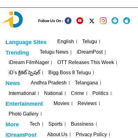
Follow Us On :
English
Telugu
Language Sites
Telugu News
iDreamPost
Trending
iDream FilmNager
OTT Releases This Week
iD's క్రికెట్ స్పెషల్
Bigg Boss 8 Telugu
Andhra Pradesh
Telangana
News
International
National
Crime
Politics
Movies
Reviews
Entertainment
Photo Gallery
Tech
Sports
Bussiness
More
About Us
Privacy Policy
iDreamPost