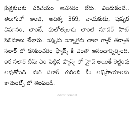
ప్రేక్షకులకు పరిచయం అవసరం లేదు. ఎందుకంటే..
తెలుగులో అంజి, ఆదిత్య 369, నాయకుడు, పుష్పక
విమానం, బాంబే, ఘటోత్కజుడు లాంటి సూపర్ హిట్
సినిమాలు చేశారు. ఇప్పుడు ఇన్నాళ్లకు చాలా గ్యాప్ తర్వాత
సలార్ లో కనిపించడం ఫ్యాన్స్ కి ఎంతో ఆనందాన్నిచ్చింది.
ఇక సలార్ టీమ్ ఏం పెట్టిన ఫ్యాన్స్ లో హైప్ అయితే రెట్టింపు
అవుతోంది. మరి సలార్ గురించి మీ అభిప్రాయాలను
కామెంట్స్ లో తెలపండి.