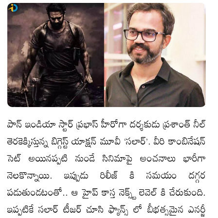
పాన్ ఇండియా స్టార్ ప్రభాస్ హీరోగా దర్శకుడు ప్రశాంత్ నీల్
తెరకెక్కిస్తున్న బిగ్గెస్ట్ యాక్షన్ మూవీ ‘సలార్’. వీరి కాంబినేషన్
సెట్ అయినప్పటి నుండే సినిమాపై అంచనాలు భారీగా
నెలకొన్నాయి. ఇప్పుడు రిలీజ్ కి సమయం దగ్గర
పడుతుండటంతో.. ఆ హైప్ కాస్త నెక్స్ట్ లెవెల్ కి చేరుకుంది.
ఇప్పటికే సలార్ టీజర్ చూసి ఫ్యాన్స్ లో బీభత్సమైన ఎనర్జీ