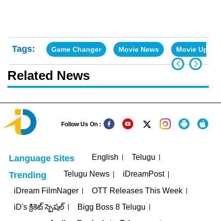
Tags:
Game Changer
Movie News
Movie Updat
Related News
Follow Us On :
English
Telugu
Language Sites
Telugu News
iDreamPost
Trending
iDream FilmNager
OTT Releases This Week
iD's క్రికెట్ స్పెషల్
Bigg Boss 8 Telugu