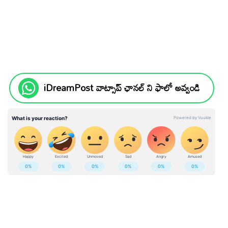
iDreamPost వాట్సాప్ ఛానల్ ని ఫాలో అవ్వండి