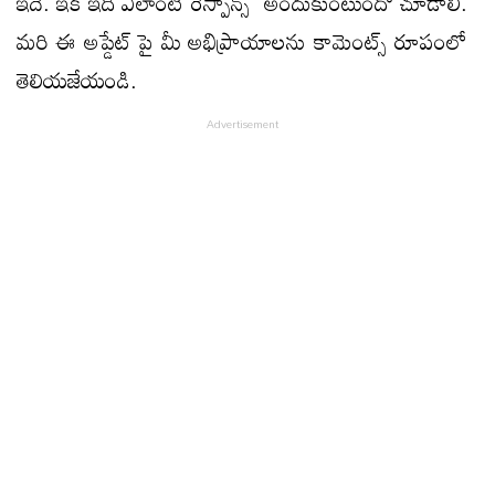
ఇదే. ఇక ఇది ఎలాంటి రెస్పాన్స్ అందుకుంటుందో చూడాలి.
మరి ఈ అప్డేట్ పై మీ అభిప్రాయాలను కామెంట్స్ రూపంలో
తెలియజేయండి.