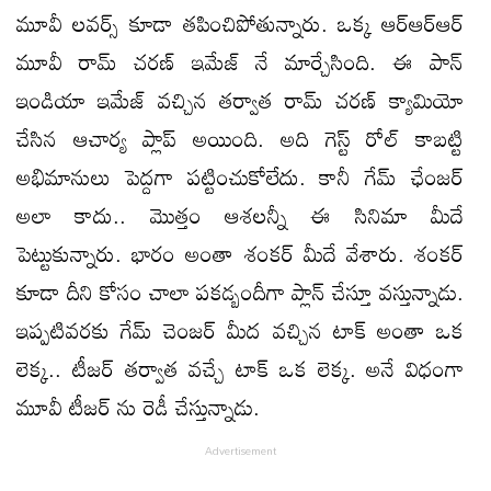
మూవీ లవర్స్ కూడా తపించిపోతున్నారు. ఒక్క ఆర్ఆర్ఆర్
మూవీ రామ్ చరణ్ ఇమేజ్ నే మార్చేసింది. ఈ పాన్
ఇండియా ఇమేజ్ వచ్చిన తర్వాత రామ్ చరణ్ క్యామియో
చేసిన ఆచార్య ప్లాప్ అయింది. అది గెస్ట్ రోల్ కాబట్టి
అభిమానులు పెద్దగా పట్టించుకోలేదు. కానీ గేమ్ ఛేంజర్
అలా కాదు.. మొత్తం ఆశలన్నీ ఈ సినిమా మీదే
పెట్టుకున్నారు. భారం అంతా శంకర్ మీదే వేశారు. శంకర్
కూడా దీని కోసం చాలా పకడ్బందీగా ప్లాన్ చేస్తూ వస్తున్నాడు.
ఇప్పటివరకు గేమ్ చెంజర్ మీద వచ్చిన టాక్ అంతా ఒక
లెక్క.. టీజర్ తర్వాత వచ్చే టాక్ ఒక లెక్క. అనే విధంగా
మూవీ టీజర్ ను రెడీ చేస్తున్నాడు.