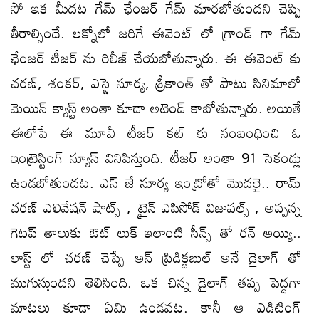
సో ఇక మీదట గేమ్ ఛేంజర్ గేమ్ మారబోతుందని చెప్పి
తీరాల్సిందే. లక్నోలో జరిగే ఈవెంట్ లో గ్రాండ్ గా గేమ్
ఛేంజర్ టీజర్ ను రిలీజ్ చేయబోతున్నారు. ఈ ఈవెంట్ కు
చరణ్, శంకర్, ఎస్జె సూర్య, శ్రీకాంత్ తో పాటు సినిమాలో
మెయిన్ క్యాస్ట్ అంతా కూడా అటెండ్ కాబోతున్నారు. అయితే
ఈలోపే ఈ మూవీ టీజర్ కట్ కు సంబంధించి ఓ
ఇంట్రెస్టింగ్ న్యూస్ వినిపిస్తుంది. టీజర్ అంతా 91 సెకండ్లు
ఉండబోతుందట. ఎస్ జే సూర్య ఇంట్రోతో మొదలై.. రామ్
చరణ్ ఎలివేషన్ షాట్స్ , ట్రైన్ ఎపిసోడ్ విజువల్స్ , అప్పన్న
గెటప్ తాలుకు ఔట్ లుక్ ఇలాంటి సీన్స్ తో రన్ అయ్యి..
లాస్ట్ లో చరణ్ చెప్పే అన్ ప్రిడిక్టబుల్ అనే డైలాగ్ తో
ముగుస్తుందని తెలిసింది. ఒక చిన్న డైలాగ్ తప్ప పెద్దగా
మాటలు కూడా ఏమి ఉండవట. కానీ ఆ ఎడిటింగ్