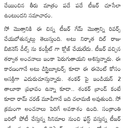
చేయించిన తీరు మాత్రం పదే పదే టీజర్ చూసేలా
ఉంటుందని సమాచారం.
సో మొత్తానికి ఈ చిన్న టీజర్ గేమ్ మొత్తాన్ని రివర్స్
చేయబోతున్నట్లు తెలుస్తుంది. అటు నిర్మాత దిల్ రాజు
బిజినెస్ డీల్స్ ను కంప్లీట్ గా క్లోజ్ చేయలేదు. టీజర్ వచ్చిన
తర్వాత అంచనాలు ఇంకా పెరుగుతాయని ఆశిస్తున్నారు. ఈ
కారణంగానే అటు డిస్ట్రిబ్యూటర్స్ కూడా ఈ ఈవెంట్ కోసం
ఆసక్తిగా ఎదురుచూస్తున్నారు. శంకర్ పై ఇండియన్ 2
తాలూకా ప్రభావం ఉన్నా కూడా.. శంకర్ బ్రాండ్ కంటే
కూడా రామ్ చరణ్ మూవీగానే ఇది చలామణి అవుతుంది. సో
క్రమంగా అంచనాలు పెరిగే అవకాశం ఉంది. సంక్రాంతి
బరిలో పోటీ చేస్తున్న సినిమాల నుంచి ఫస్ట్ వస్తున్న టీజర్