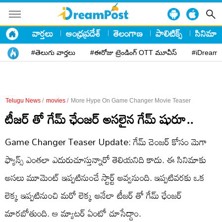
వార్తలు
ఆంధ్రప్రదేశ్
తెలంగాణ
పాలిటిక్స్
సినిమా
#తెలుగు వార్తలు
#ఈరోజు ట్రెండింగ్ OTT మూవీస్
#iDreamP
Telugu News
/
movies
/
More Hype On Game Changer Movie Teaser
టీజర్ తో గేమ్ ఛేంజర్ అసలైన గేమ్ షురూ..
Game Changer Teaser Update: గేమ్ చెంజర్ కోసం మెగా
ఫ్యాన్స్ ఎంతలా ఎదురుచూస్తున్నారో తెలియనిది కాదు. ఈ సినిమాకు
అసలు మూమెంట్ ఇప్పటినుంచే స్టార్ట్ అవ్వనుంది. ఇప్పటివరకు ఒక
లెక్క ఇప్పటినుంచి మరో లెక్క అనేలా టీజర్ తో గేమ్ ఛేంజర్
మారబోతుంది. ఆ మ్యాటర్ ఏంటో చూసేద్దాం.