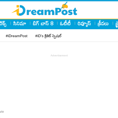
ిక్స్
సినిమా
బిగ్ బాస్ 8
ఓటీటీ
రివ్యూస్
క్రీడలు
క
#iDreamPost
#iD's క్రికెట్ స్పెషల్
vie