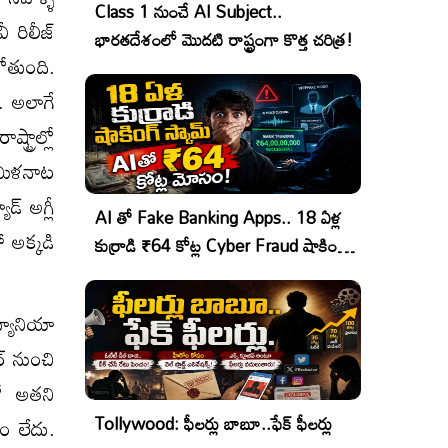
Class 1 నుంచే AI Subject..
 రిలీజ్
భారతదేశంలో మొదటి రాష్ట్రంగా కొత్త చరిత్ర!
బోతుంది.
ు. అలాగే
ట్రాల్లో
తమిళనాట
్ అగ్లీ
AI తో Fake Banking Apps.. 18 ఏళ్ల
ో అక్కడి
కుర్రాడి ₹64 కోట్ల Cyber Fraud షాకింగ్
ఆపరేషన్!
్యానియా
్ నుంచి
లో అతని
Tollywood: ఫీలర్లు బాబూ..ఫేక్ ఫీలర్లు
ం లేదు.