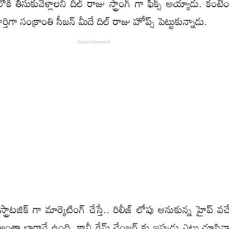
లోకి తీసుకువెళ్లాలని దిల్ రాజు స్ట్రాంగ్ గా ఫిక్స్ అయ్యాడు. కంట
ిగా సంక్రాంతి సీజన్ మీదే దిల్ రాజు హోప్స్ పెట్టుకున్నాడు.
 స్ట్రాటజిక్ గా మార్కెటింగ్ చేస్తే.. రిలీజ్ లోపు అనుకున్న హైప్ వచ్
తా బాగానే ఉంది. కానీ గేమ్ ఛేంజర్ కు ఇప్పుడు ఎటు చూసినా 