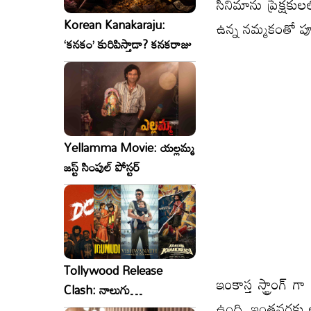
సినిమాను ప్రేక్షకుల
Korean Kanakaraju:
ఉన్న నమ్మకంతో పూర్త
‘కనకం’ కురిపిస్తాడా? కనకరాజు
Yellamma Movie: యల్లమ్మ
జస్ట్ సింపుల్ పోస్టర్
Tollywood Release
ఇంకాస్త స్ట్రాంగ్ గా
Clash: నాలుగు
ఉంది. ఇంతవరకు అం
సినిమాలు..ఒకేసారి..ఎందుకో?