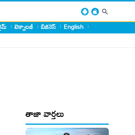
్రైమ్
టెక్నాలజీ
బిజినెస్
English
తాజా వార్తలు