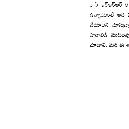
కానీ ఆర్ఆర్ఆర్ త
ఉన్నాయంటే అది 
చేయాలనీ చూస్తున్
హడావిడి మొదలవుత
చూడాలి. మరి ఈ అప