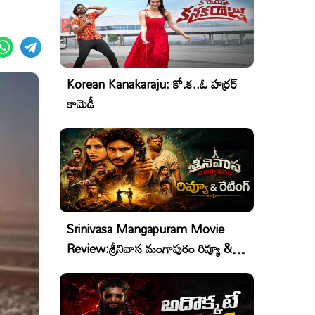
Korean Kanakaraju: కో.క..ఓ హర్రర్
కామెడీ
Srinivasa Mangapuram Movie
Review:శ్రీనివాస మంగాపురం రివ్యూ &
రేటింగ్