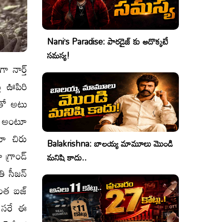
Nani’s Paradise: పారడైజ్ కు అదొక్కటే
సమస్య!
ా నార్త్
త ఊపిరి
ంతో అటు
గో అంటూ
టూ చిరు
Balakrishna: బాలయ్య మామూలు మొండి
గ్రాండ్
మనిషి కాదు..
తి సీజన్
ొంత బజ్
ా సరే ఈ