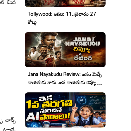
ెంట్ మీద
Tollywood: అసలు 11..ప్రచారం 27
కోట్లు
Jana Nayakudu Review: జనం మెచ్చే
నాయకుడు కాదు..జన నాయకుడు రివ్యూ &
రేటింగ్!
చే ఛాన్స్
సవాళ్ళే