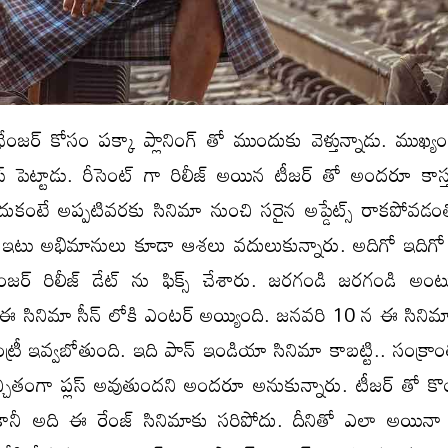
ంజర్ కోసం పక్కా ప్లానింగ్ తో ముందుకు వెళ్తున్నాడు. ముఖ్యంగ
స్ పెట్టాడు. రీసెంట్ గా రిలీజ్ అయిన టీజర్ తో అందరూ కాస్
ఎందుకంటే అప్పటివరకు సినిమా నుంచి సరైన అప్డేట్స్ రాకపోవడ
టు.. ఇటు అభిమానులు కూడా ఆశలు వదులుకున్నారు. అదిగో ఇది
ఛేంజర్ రిలీజ్ డేట్ ను ఫిక్స్ చేశారు. జరగండి జరగండి అం
 ఈ సినిమా సీన్ లోకి ఎంటర్ అయ్యింది. జనవరి 10 న ఈ సినిమా 
్రీ ఇవ్వబోతుంది. ఇది పాన్ ఇండియా సినిమా కాబట్టి.. సంక్రాం
చ్చితంగా ప్లస్ అవుతుందని అందరూ అనుకున్నారు. టీజర్ తో క
 కానీ అది ఈ రేంజ్ సినిమాకు సరిపోదు. దీనితో ఎలా అయిన