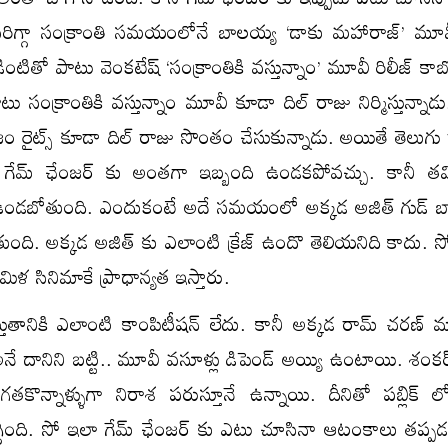
సరిగ్గా సంక్రాంతి సమయంలోనే బాలయ్య ‘డాకు మహారాజ్’ మూవీ
ంటితో పాటు వెంకటేష్ ‘సంక్రాంతికి వస్తున్నాం’ మూవీ రిలీజ్ కా
ు సంక్రాంతికి వస్తున్నాం మూవీ కూడా దిల్ రాజు నిర్మిస్తున్నాడ
రైట్స్ కూడా దిల్ రాజు సొంతం చేసుకున్నాడు. అయితే తెలుగు రాష్
ా గేమ్ ఛేంజర్ కు అంతగా ఇబ్బంది ఉండకపోవచ్చు. కానీ 
ీ ఉండబోతుంది. ఎందుకంటే అదే సమయంలో అక్కడ అజిత్ గుడ్ బ్యాడ
ుంది. అక్కడ అజిత్ కు ఎలాంటి క్రేజ్ ఉందొ తెలియనిది కాదు. స
మిళ సినిమాకే ప్రాధాన్యత ఇస్తారు.
్తుతానికి ఎలాంటి కాంపిటీషన్ లేదు. కానీ అక్కడ రామ్ చరణ్ మ
 దానిని బట్టి.. మూవీ వసూళ్లు డిపెండ్ అయ్యి ఉంటాయి. శంకర
గతకొన్నాళ్ళుగా నిరాశ పరుస్తూనే ఉన్నాయి. దీనితో పబ్లిక్ 
తగ్గింది. సో ఇలా గేమ్ ఛేంజర్ కు ఎటు చూసినా ఆటంకాలు తప్పడ