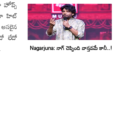
 హోప్స్
ా హిట్
్ అసలైన
దో లేదో
.
Nagarjuna: నాగ్ చెప్పింది వాస్తవమే కానీ..!