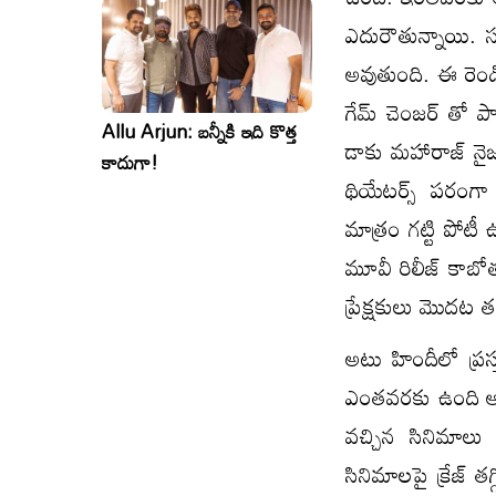
ఎదురౌతున్నాయి. 
అవుతుంది. ఈ రెండి
గేమ్ చెంజర్ తో పాట
Allu Arjun: బన్నీకి ఇది కొత్త
డాకు మహారాజ్ నైజం 
కాదుగా!
థియేటర్స్ పరంగ
మాత్రం గట్టి పోట
మూవీ రిలీజ్ కాబోత
ప్రేక్షకులు మొదట త
అటు హిందీలో ప్రస
ఎంతవరకు ఉంది అనే
వచ్చిన సినిమాలు 
సినిమాలపై క్రేజ్ 