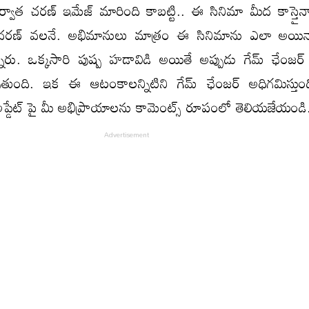
ర్వాత చరణ్ ఇమేజ్ మారింది కాబట్టి.. ఈ సినిమా మీద కాస్తైనా
చరణ్ వలనే. అభిమానులు మాత్రం ఈ సినిమాను ఎలా అయిన
నారు. ఒక్కసారి పుష్ప హడావిడి అయితే అప్పుడు గేమ్ ఛేంజర
ుంది. ఇక ఈ ఆటంకాలన్నిటిని గేమ్ ఛేంజర్ అధిగమిస్తుం
్డేట్ పై మీ అభిప్రాయాలను కామెంట్స్ రూపంలో తెలియజేయండి