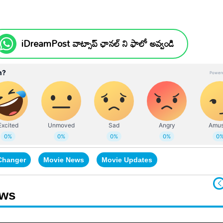
iDreamPost వాట్సాప్ ఛానల్ ని ఫాలో అవ్వండి
Changer
Movie News
Movie Updates
ews