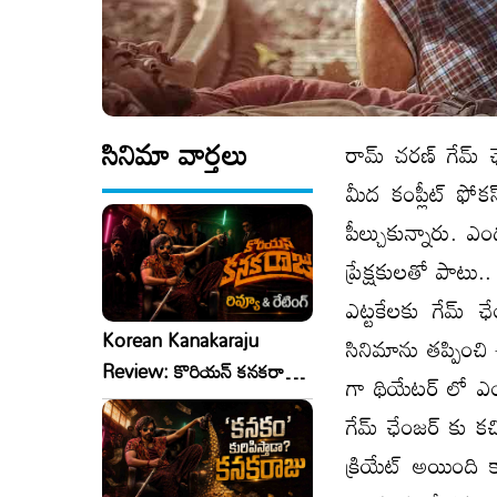
సినిమా వార్తలు
రామ్ చరణ్ గేమ్ ఛే
మీద కంప్లీట్ ఫోక
పీల్చుకున్నారు. 
ప్రేక్షకులతో పా
ఎట్టకేలకు గేమ్ 
Korean Kanakaraju
సినిమాను తప్పించి
Review: కొరియన్ కనకరాజు
గా థియేటర్ లో ఎంట
రివ్యూ & రేటింగ్!
గేమ్ ఛేంజర్ కు క
క్రియేట్ అయింది