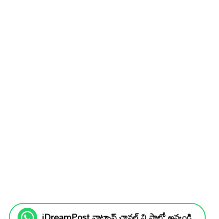
iDreamPost వాట్సాప్ ఛానల్ ని ఫాలో అవ్వండి