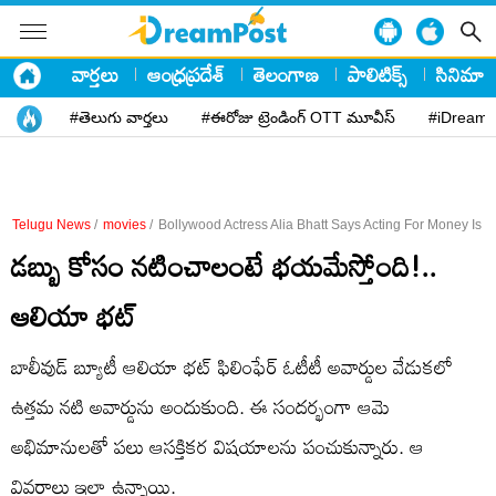
వార్తలు
ఆంధ్రప్రదేశ్
తెలంగాణ
పాలిటిక్స్
సినిమా
#తెలుగు వార్తలు
#ఈరోజు ట్రెండింగ్ OTT మూవీస్
#iDreamP
Telugu News
/
movies
/
Bollywood Actress Alia Bhatt Says Acting For Money Is S
డబ్బు కోసం నటించాలంటే భయమేస్తోంది!..
ఆలియా భట్
బాలీవుడ్ బ్యూటీ ఆలియా భట్ ఫిలింఫేర్ ఓటీటీ అవార్డుల వేడుకలో
ఉత్తమ నటి అవార్డును అందుకుంది. ఈ సందర్భంగా ఆమె
అభిమానులతో పలు ఆసక్తికర విషయాలను పంచుకున్నారు. ఆ
వివరాలు ఇలా ఉన్నాయి.