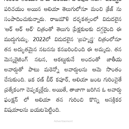
పరిచయం అయిన ఆలియా తెలుగులోనూ మంచి క్రేజ్ ను
సంపాదించుకున్నారు. రాజమౌళి దర్శకత్వంలో విడుదలైన
‘ఆర్ ఆర్ ఆర్’ చిత్రంతో తెలుగు ప్రేక్షకులకు దగ్గరైంది ఈ
ముద్దుగుమ్మ. 2022లో విడుదలైన ‘బ్రహ్మస్త్ర’ చిత్రంలోనూ
తన అద్భుతమైన నటనను కనబరించింది ఈ అమ్మడు. తన
మెస్మరైజింగ్ నటన, ఆకట్టుకునే అందంతో జాతీయ
అవార్డుతో పాటు మరెన్నో అవార్డులను ఆమె సొంతం
చేసుకుంది. ఇక రణ్ బీర్ కపూర్, ఆలియా జంట గురించైతే
ప్రత్యేకంగా చెప్పక్కర్లేదు. అయితే, తాజాగా జరిగిన ఓ అవార్డు
ఫంక్షన్ లో ఆలియా తన గురించి కొన్ని ఆసక్తికర
విషయాలను బయటపెట్టింది.