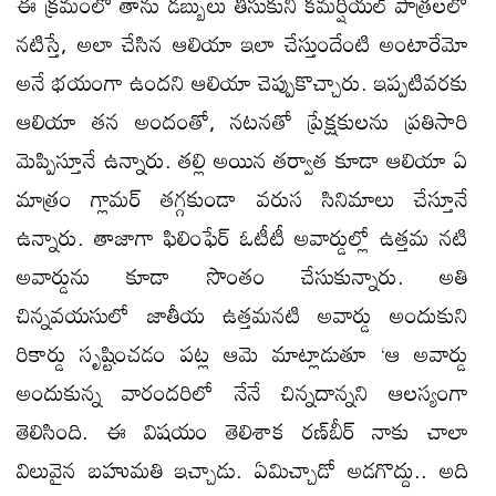
ఈ క్రమంలో తాను డబ్బులు తీసుకుని కమర్షియల్ పాత్రలలో
నటిస్తే, అలా చేసిన ఆలియా ఇలా చేస్తుందేంటి అంటారేమో
అనే భయంగా ఉందని ఆలియా చెప్పుకొచ్చారు. ఇప్పటివరకు
ఆలియా తన అందంతో, నటనతో ప్రేక్షకులను ప్రతిసారి
మెప్పిస్తూనే ఉన్నారు. తల్లి అయిన తర్వాత కూడా ఆలియా ఏ
మాత్రం గ్లామర్ తగ్గకుండా వరుస సినిమాలు చేస్తూనే
ఉన్నారు. తాజాగా ఫిలింఫేర్‌ ఓటీటీ అవార్డుల్లో ఉత్తమ నటి
అవార్డును కూడా సొంతం చేసుకున్నారు. అతి
చిన్నవయసులో జాతీయ ఉత్తమనటి అవార్డు అందుకుని
రికార్డు సృష్టించడం పట్ల ఆమె మాట్లాడుతూ ‘ఆ అవార్డు
అందుకున్న వారందరిలో నేనే చిన్నదాన్నని ఆలస్యంగా
తెలిసింది. ఈ విషయం తెలిశాక రణ్‌బీర్‌ నాకు చాలా
విలువైన బహుమతి ఇచ్చాడు. ఏమిచ్చాడో అడగొద్దు.. అది