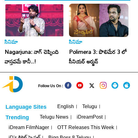
సినిమా
సినిమా
సి
Nagarjuna: నాగ్ చెప్పింది
Polimera 3: పొలిమేర 3 లో
T
వాస్తవమే కానీ..!
సీనియర్ అర్జున్
సి
Follow Us On :
English
Telugu
Language Sites
Telugu News
iDreamPost
Trending
iDream FilmNager
OTT Releases This Week
iD's క్రికెట్ స్పెషల్
Bigg Boss 8 Telugu