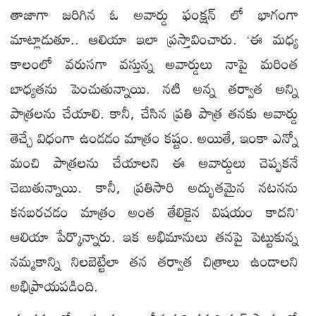
తాజాగా జరిగిన ఓ అవార్డు ఫంక్షన్ లో భాగంగా
మాట్లాడుతూ.. ఆలియా ఇలా ప్రస్తావించారు. ‘ఈ మధ్య
కాలంలో వరుసగా వస్తున్న అవార్డులు నాపై మరింత
బాధ్యతను పెంచుతున్నాయి. నటి అన్న తర్వాత అన్ని
పాత్రలను చేయాలి. కానీ, చేసిన ప్రతి పాత్ర తనకు అవార్డు
తెచ్చే విధంగా ఉండడం మాత్రం కష్టం. అయితే, ఇంకా ఎన్నో
మంచి పాత్రలను చేయాలని ఈ అవార్డులు చెప్పకనే
చెబుతున్నాయి. కానీ, ప్రతిసారి అద్భుతమైన నటనను
కనబరచడం మాత్రం అంత తేలికైన విషయం కాదని’
ఆలియా పేర్కొన్నారు. ఇక అభిమానులు తనపై పెట్టుకున్న
నమ్మకాన్ని నిలబెట్టేలా తన తర్వాత చిత్రాలు ఉండాలని
అభిప్రాయపడింది.