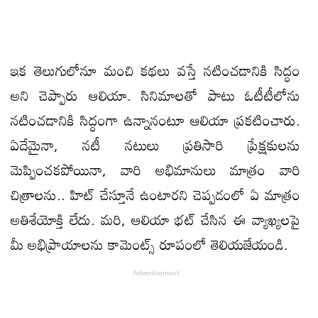
ఇక తెలుగులోనూ మంచి కథలు వస్తే నటించడానికి సిద్ధం
అని చెప్పారు ఆలియా. సినిమాలతో పాటు ఓటీటీలోను
నటించడానికి సిద్ధంగా ఉన్నానంటూ ఆలియా ప్రకటించారు.
ఏదేమైనా, నటీ నటులు ప్రతిసారి ప్రేక్షకులను
మెప్పించకపోయినా, వారి అభిమానులు మాత్రం వారి
చిత్రాలను.. హిట్ చేస్తూనే ఉంటారని చెప్పడంలో ఏ మాత్రం
అతిశేయోక్తి లేదు. మరి, ఆలియా భట్ చేసిన ఈ వ్యాఖ్యలపై
మీ అభిప్రాయాలను కామెంట్స్ రూపంలో తెలియజేయండి.