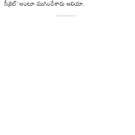
సీక్రెట్‌’ అంటూ ముగించేశారు ఆలియా.