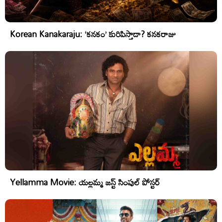
Korean Kanakaraju: ‘కనకం’ కురిపిస్తాడా? కనకరాజు
Yellamma Movie: యల్లమ్మ జస్ట్ సింపుల్ పోస్టర్