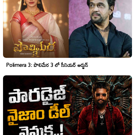
Polimera 3: పొలిమేర 3 లో సీనియర్ అర్జున్