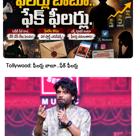
Tollywood: ఫీలర్లు బాబూ..ఫేక్ ఫీలర్లు