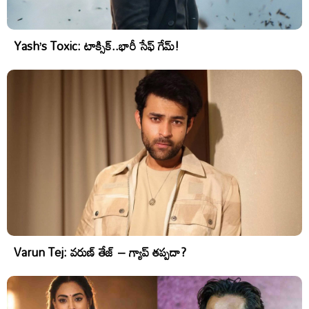
Yash’s Toxic: టాక్సిక్..భారీ సేఫ్ గేమ్!
Varun Tej: వరుణ్ తేజ్ – గ్యాప్ తప్పదా?