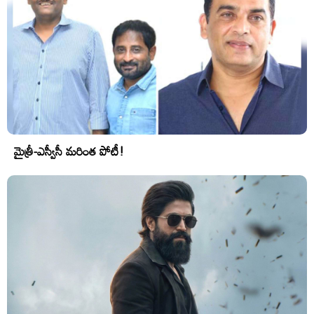
మైత్రీ-ఎస్వీసీ మరింత పోటీ!