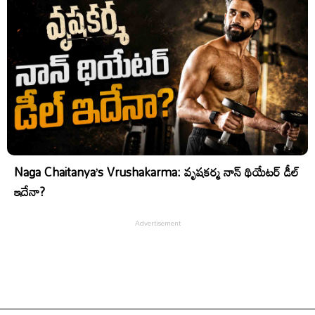
Naga Chaitanya’s Vrushakarma: వృషకర్మ నాన్ థియేటర్ డీల్
ఇదేనా?