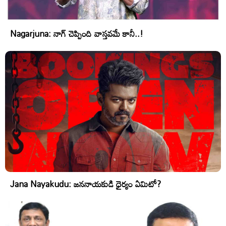
Nagarjuna: నాగ్ చెప్పింది వాస్తవమే కానీ..!
Jana Nayakudu: జననాయకుడి ధైర్యం ఏమిటో?