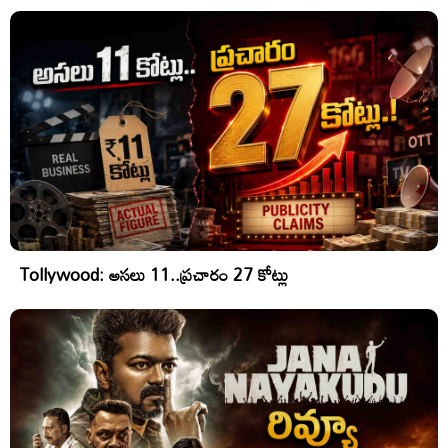
Tollywood: అసలు 11..ప్రచారం 27 కోట్లు