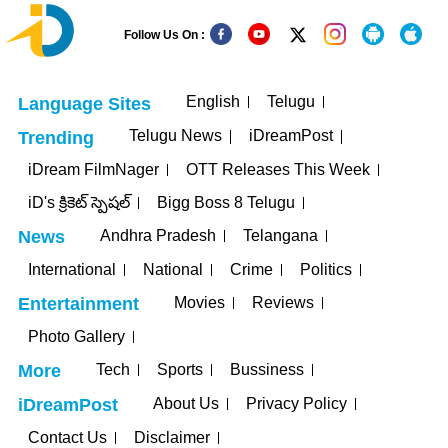
Follow Us On :
English
Telugu
Language Sites
Telugu News
iDreamPost
Trending
iDream FilmNager
OTT Releases This Week
iD's క్రికెట్ స్పెషల్
Bigg Boss 8 Telugu
Andhra Pradesh
Telangana
News
International
National
Crime
Politics
Movies
Reviews
Entertainment
Photo Gallery
Tech
Sports
Bussiness
More
About Us
Privacy Policy
iDreamPost
Contact Us
Disclaimer