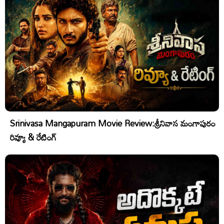
Srinivasa Mangapuram Movie Review:శ్రీనివాస మంగాపురం
రివ్యూ & రేటింగ్