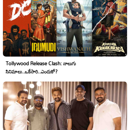
Tollywood Release Clash: నాలుగు
సినిమాలు..ఒకేసారి..ఎందుకో?