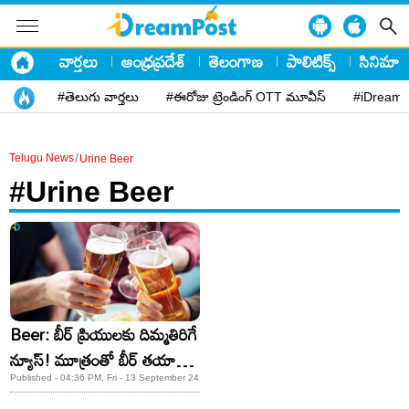
వార్తలు
ఆంధ్రప్రదేశ్
తెలంగాణ
పాలిటిక్స్
సినిమా
#తెలుగు వార్తలు
#ఈరోజు ట్రెండింగ్ OTT మూవీస్
#iDreamP
/
Telugu News
Urine Beer
#Urine Beer
Beer: బీర్ ప్రియులకు దిమ్మతిరిగే
న్యూస్! మూత్రంతో బీర్ తయారీ..
ఎక్కడంటే?
Published - 04:36 PM, Fri - 13 September 24