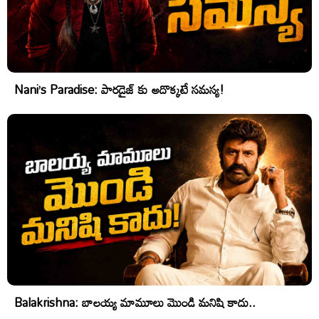
Nani’s Paradise: పారడైజ్ కు అదొక్కటే సమస్య!
Balakrishna: బాలయ్య మామూలు మొండి మనిషి కాదు..