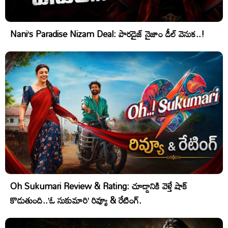
Nani’s Paradise Nizam Deal: పారడైజ్ నైజాం డీల్ వెనుక..!
Oh Sukumari Review & Rating: చూడ్డానికి వెళ్తే షాక్
కొడుతుంది..’ఓ సుకుమారి’ రివ్యూ & రేటింగ్.