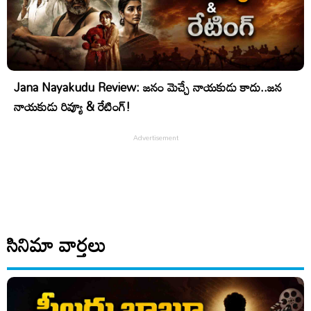
Jana Nayakudu Review: జనం మెచ్చే నాయకుడు కాదు..జన
నాయకుడు రివ్యూ & రేటింగ్!
సినిమా వార్తలు