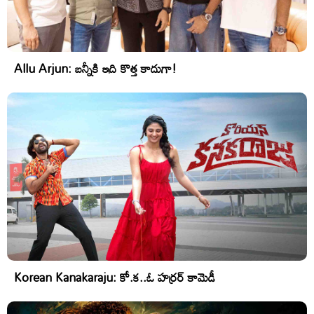
Allu Arjun: బన్నీకి ఇది కొత్త కాదుగా!
Korean Kanakaraju: కో.క..ఓ హర్రర్ కామెడీ