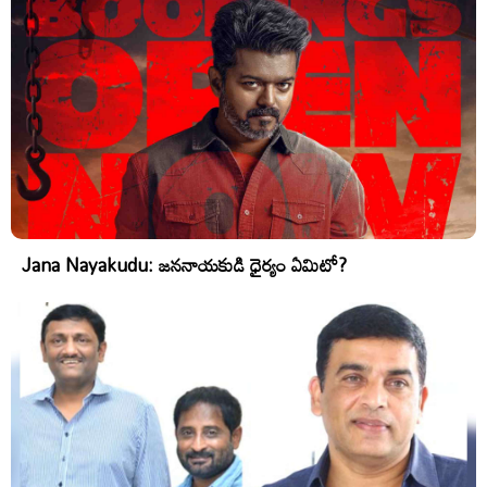
Jana Nayakudu: జననాయకుడి ధైర్యం ఏమిటో?