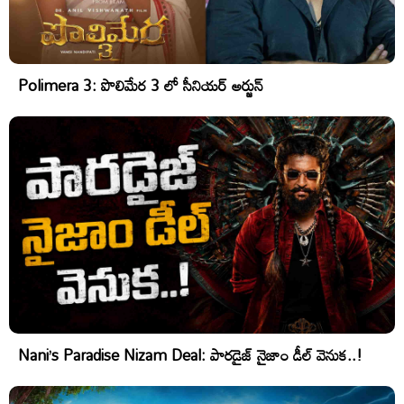
Polimera 3: పొలిమేర 3 లో సీనియర్ అర్జున్
Nani’s Paradise Nizam Deal: పారడైజ్ నైజాం డీల్ వెనుక..!