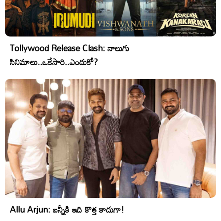
Tollywood Release Clash: నాలుగు
సినిమాలు..ఒకేసారి..ఎందుకో?
Allu Arjun: బన్నీకి ఇది కొత్త కాదుగా!