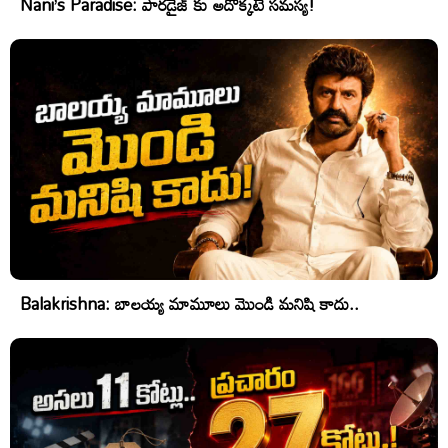
Nani’s Paradise: పారడైజ్ కు అదొక్కటే సమస్య!
Balakrishna: బాలయ్య మామూలు మొండి మనిషి కాదు..