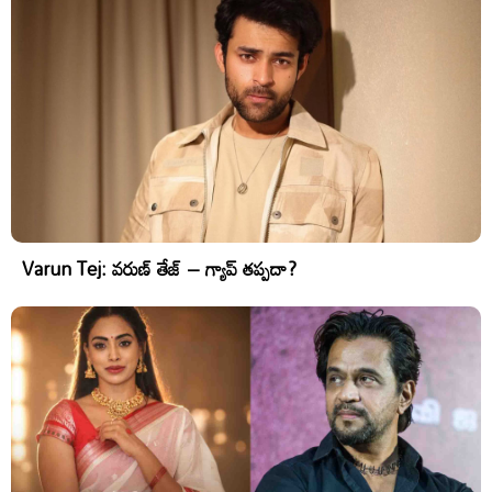
Varun Tej: వరుణ్ తేజ్ – గ్యాప్ తప్పదా?