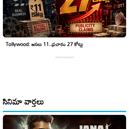
Tollywood: అసలు 11..ప్రచారం 27 కోట్లు
సినిమా వార్తలు