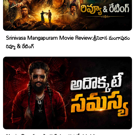
Srinivasa Mangapuram Movie Review:శ్రీనివాస మంగాపురం
రివ్యూ & రేటింగ్