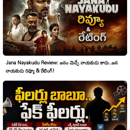
Jana Nayakudu Review: జనం మెచ్చే నాయకుడు కాదు..జన
నాయకుడు రివ్యూ & రేటింగ్!