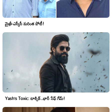
మైత్రీ-ఎస్వీసీ మరింత పోటీ!
Yash’s Toxic: టాక్సిక్..భారీ సేఫ్ గేమ్!