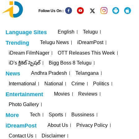
Follow Us On :
English
Telugu
Language Sites
Telugu News
iDreamPost
Trending
iDream FilmNager
OTT Releases This Week
iD's క్రికెట్ స్పెషల్
Bigg Boss 8 Telugu
Andhra Pradesh
Telangana
News
International
National
Crime
Politics
Movies
Reviews
Entertainment
Photo Gallery
Tech
Sports
Bussiness
More
About Us
Privacy Policy
iDreamPost
Contact Us
Disclaimer