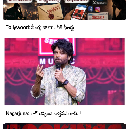
Tollywood: ఫీలర్లు బాబూ..ఫేక్ ఫీలర్లు
Nagarjuna: నాగ్ చెప్పింది వాస్తవమే కానీ..!