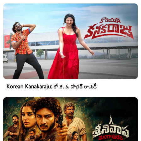
Korean Kanakaraju: కో.క..ఓ హర్రర్ కామెడీ