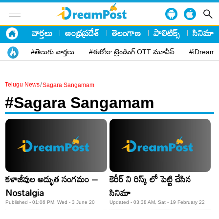
వార్తలు
ఆంధ్రప్రదేశ్
తెలంగాణ
పాలిటిక్స్
సినిమా
#తెలుగు వార్తలు
#ఈరోజు ట్రెండింగ్ OTT మూవీస్
#iDreamP
/
Telugu News
Sagara Sangamam
#Sagara Sangamam
కళాజీవుల అద్భుత సంగమం –
కెరీర్ ని రిస్క్ లో పెట్టి చేసిన
Nostalgia
సినిమా
Published - 01:06 PM, Wed - 3 June 20
Updated - 03:38 AM, Sat - 19 February 22