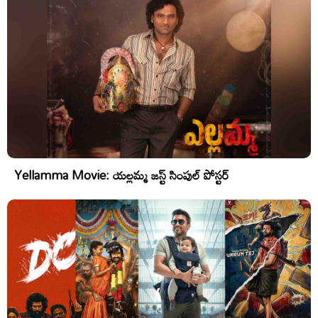
Yellamma Movie: యల్లమ్మ జస్ట్ సింపుల్ పోస్టర్