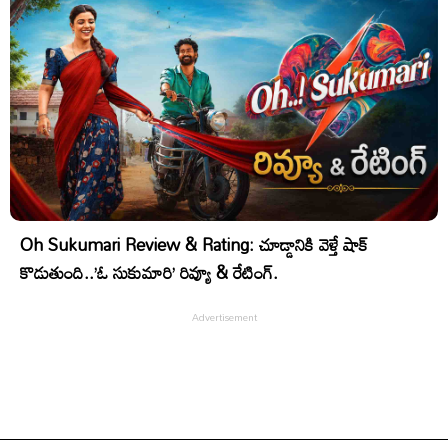
Oh Sukumari Review & Rating: చూడ్డానికి వెళ్తే షాక్
కొడుతుంది..’ఓ సుకుమారి’ రివ్యూ & రేటింగ్.