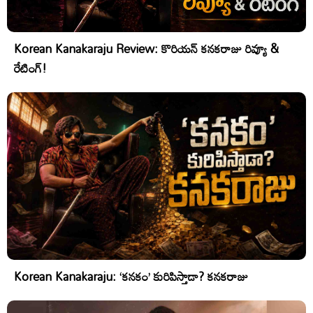
Korean Kanakaraju Review: కొరియన్ కనకరాజు రివ్యూ &
రేటింగ్!
Korean Kanakaraju: ‘కనకం’ కురిపిస్తాడా? కనకరాజు