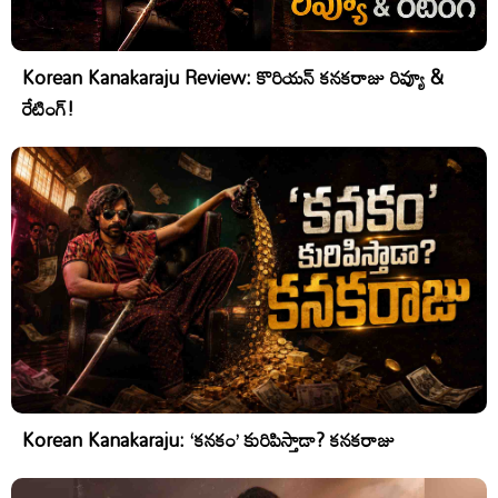
Korean Kanakaraju Review: కొరియన్ కనకరాజు రివ్యూ &
రేటింగ్!
Korean Kanakaraju: ‘కనకం’ కురిపిస్తాడా? కనకరాజు