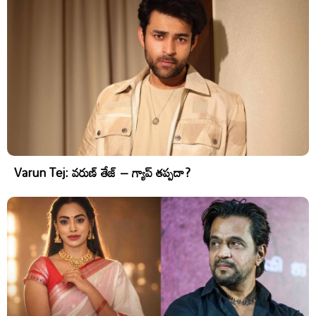
Varun Tej: వరుణ్ తేజ్ – గ్యాప్ తప్పదా?