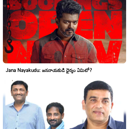
Jana Nayakudu: జననాయకుడి ధైర్యం ఏమిటో?