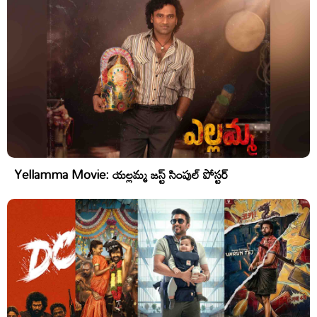
Yellamma Movie: యల్లమ్మ జస్ట్ సింపుల్ పోస్టర్