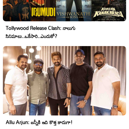
Tollywood Release Clash: నాలుగు
సినిమాలు..ఒకేసారి..ఎందుకో?
Allu Arjun: బన్నీకి ఇది కొత్త కాదుగా!