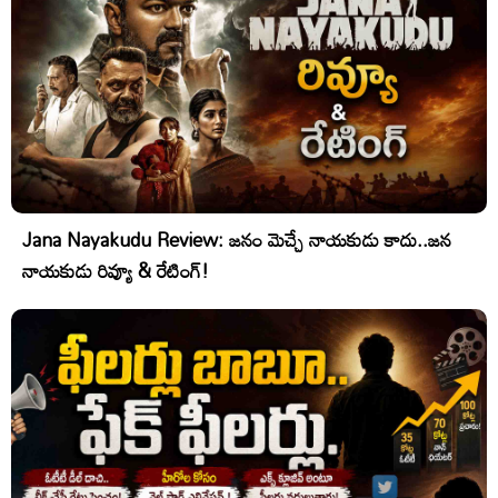
Jana Nayakudu Review: జనం మెచ్చే నాయకుడు కాదు..జన
నాయకుడు రివ్యూ & రేటింగ్!