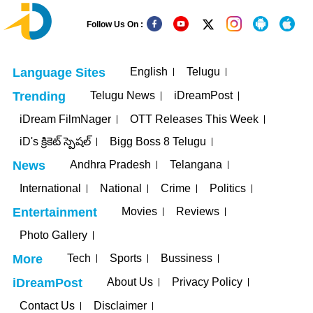
Follow Us On :
English
Telugu
Language Sites
Telugu News
iDreamPost
Trending
iDream FilmNager
OTT Releases This Week
iD's క్రికెట్ స్పెషల్
Bigg Boss 8 Telugu
Andhra Pradesh
Telangana
News
International
National
Crime
Politics
Movies
Reviews
Entertainment
Photo Gallery
Tech
Sports
Bussiness
More
About Us
Privacy Policy
iDreamPost
Contact Us
Disclaimer