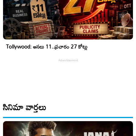
Tollywood: అసలు 11..ప్రచారం 27 కోట్లు
సినిమా వార్తలు