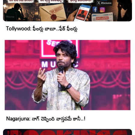
Tollywood: ఫీలర్లు బాబూ..ఫేక్ ఫీలర్లు
Nagarjuna: నాగ్ చెప్పింది వాస్తవమే కానీ..!