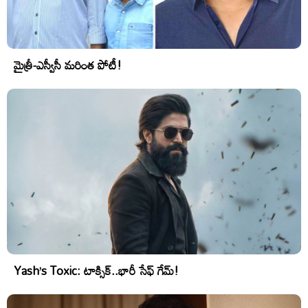
మైత్రీ-ఎస్వీసీ మరింత పోటీ!
Yash’s Toxic: టాక్సిక్..భారీ సేఫ్ గేమ్!