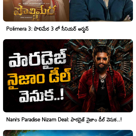
Polimera 3: పొలిమేర 3 లో సీనియర్ అర్జున్
Nani’s Paradise Nizam Deal: పారడైజ్ నైజాం డీల్ వెనుక..!