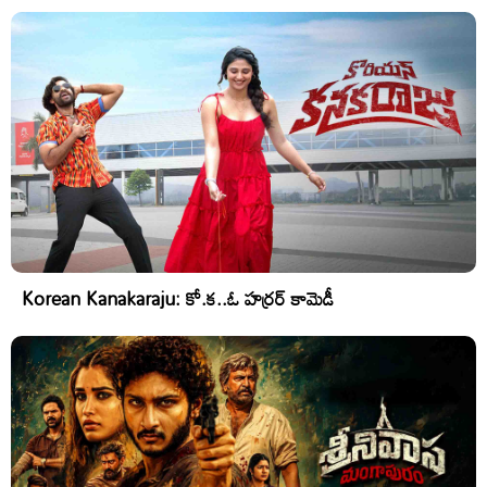
Korean Kanakaraju: కో.క..ఓ హర్రర్ కామెడీ