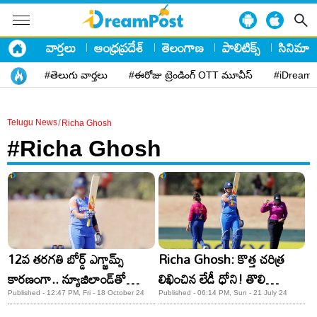
వార్తలు
ఆంధ్రప్రదేశ్
తెలంగాణ
పాలిటిక్స్
సినిమా
#తెలుగు వార్తలు
#ఈరోజు ట్రెండింగ్ OTT మూవీస్
#iDreamP
/
Telugu News
Richa Ghosh
#Richa Ghosh
12వ తరగతి బోర్డ్‌ ఎగ్జామ్స్‌
Richa Ghosh: కొత్త చరిత్ర
కారణంగా.. న్యూజిలాండ్‌తో
లిఖించిన లేడీ ధోని! తొలి
సిరీస్‌కు దూరమైన భారత క్రికెటర్‌
క్రికెటర్‌గా రికార్డు..
Published - 12:47 PM, Fri - 18 October 24
Published - 06:14 PM, Sun - 21 July 24