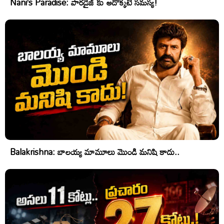
Nani’s Paradise: పారడైజ్ కు అదొక్కటే సమస్య!
Balakrishna: బాలయ్య మామూలు మొండి మనిషి కాదు..