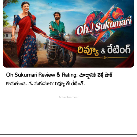
Oh Sukumari Review & Rating: చూడ్డానికి వెళ్తే షాక్
కొడుతుంది..’ఓ సుకుమారి’ రివ్యూ & రేటింగ్.