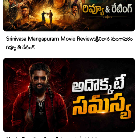
Srinivasa Mangapuram Movie Review:శ్రీనివాస మంగాపురం
రివ్యూ & రేటింగ్