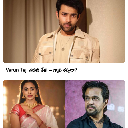
Varun Tej: వరుణ్ తేజ్ – గ్యాప్ తప్పదా?