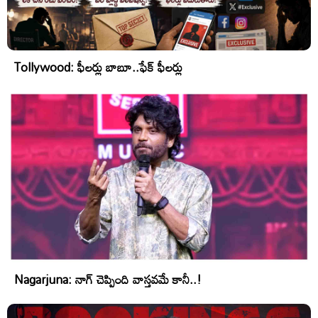
Tollywood: ఫీలర్లు బాబూ..ఫేక్ ఫీలర్లు
Nagarjuna: నాగ్ చెప్పింది వాస్తవమే కానీ..!