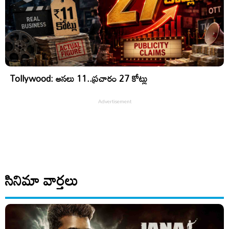
Tollywood: అసలు 11..ప్రచారం 27 కోట్లు
సినిమా వార్తలు