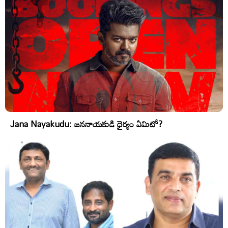
Jana Nayakudu: జననాయకుడి ధైర్యం ఏమిటో?