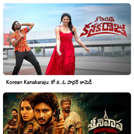
Korean Kanakaraju: కో.క..ఓ హర్రర్ కామెడీ