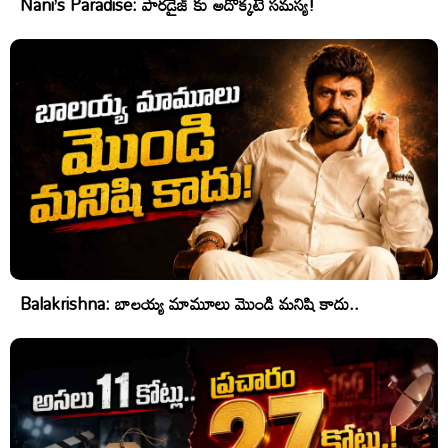
Nani’s Paradise: పారడైజ్ కు అదొక్కటే సమస్య!
Balakrishna: బాలయ్య మామూలు మొండి మనిషి కాదు..