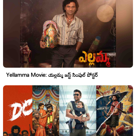
Yellamma Movie: యల్లమ్మ జస్ట్ సింపుల్ పోస్టర్