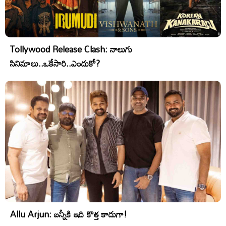
Tollywood Release Clash: నాలుగు
సినిమాలు..ఒకేసారి..ఎందుకో?
Allu Arjun: బన్నీకి ఇది కొత్త కాదుగా!