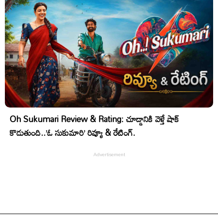
Oh Sukumari Review & Rating: చూడ్డానికి వెళ్తే షాక్
కొడుతుంది..’ఓ సుకుమారి’ రివ్యూ & రేటింగ్.