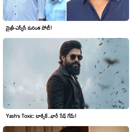
మైత్రీ-ఎస్వీసీ మరింత పోటీ!
Yash’s Toxic: టాక్సిక్..భారీ సేఫ్ గేమ్!