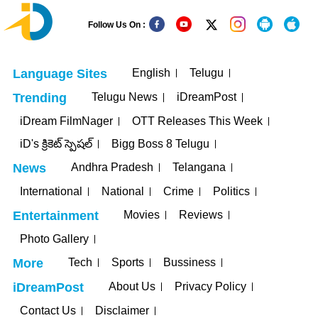
Follow Us On :
English
Telugu
Language Sites
Telugu News
iDreamPost
Trending
iDream FilmNager
OTT Releases This Week
iD's క్రికెట్ స్పెషల్
Bigg Boss 8 Telugu
Andhra Pradesh
Telangana
News
International
National
Crime
Politics
Movies
Reviews
Entertainment
Photo Gallery
Tech
Sports
Bussiness
More
About Us
Privacy Policy
iDreamPost
Contact Us
Disclaimer