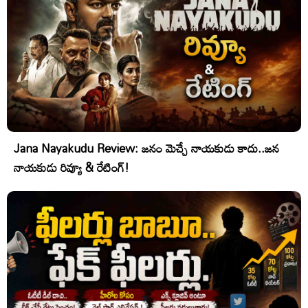
Jana Nayakudu Review: జనం మెచ్చే నాయకుడు కాదు..జన
నాయకుడు రివ్యూ & రేటింగ్!