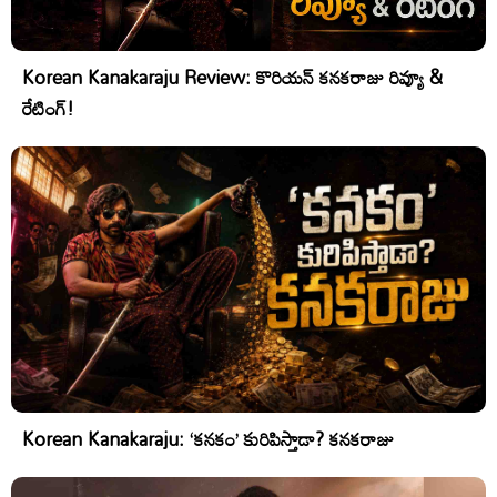
Korean Kanakaraju Review: కొరియన్ కనకరాజు రివ్యూ &
రేటింగ్!
Korean Kanakaraju: ‘కనకం’ కురిపిస్తాడా? కనకరాజు