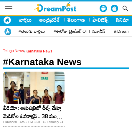
వార్తలు
ఆంధ్రప్రదేశ్
తెలంగాణ
పాలిటిక్స్
సినిమా
#తెలుగు వార్తలు
#ఈరోజు ట్రెండింగ్ OTT మూవీస్
#iDreamP
/
Telugu News
Karnataka News
#Karnataka News
వీడియో: ఆసుపత్రిలో రీల్స్ చేస్తూ
మెడికోల ఓవరాక్షన్‌.. 38 మంది
సస్పెండ్‌
Published - 12:32 PM, Sun - 11 February 24