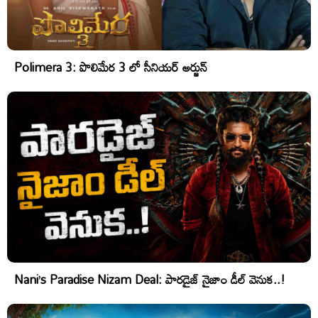
Polimera 3: పొలిమేర 3 లో సీనియర్ అర్జున్
Nani’s Paradise Nizam Deal: పారడైజ్ నైజాం డీల్ వెనుక..!