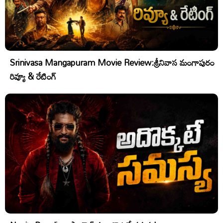
Srinivasa Mangapuram Movie Review:శ్రీనివాస మంగాపురం
రివ్యూ & రేటింగ్