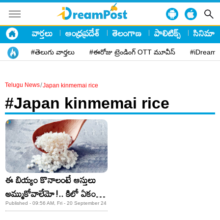
వార్తలు
ఆంధ్రప్రదేశ్
తెలంగాణ
పాలిటిక్స్
సినిమా
#తెలుగు వార్తలు
#ఈరోజు ట్రెండింగ్ OTT మూవీస్
#iDreamP
/
Telugu News
Japan kinmemai rice
#Japan kinmemai rice
ఈ బియ్యం కొనాలంటే ఆస్తులు
అమ్ముకోవాలేమో!.. కిలో ఏకంగా
రూ. 15 వేలు!
Published - 09:56 AM, Fri - 20 September 24