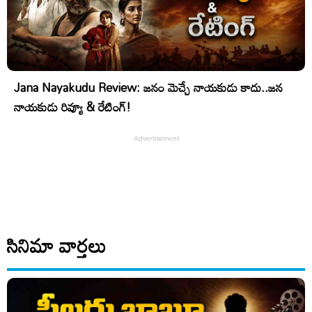
Jana Nayakudu Review: జనం మెచ్చే నాయకుడు కాదు..జన
నాయకుడు రివ్యూ & రేటింగ్!
సినిమా వార్తలు