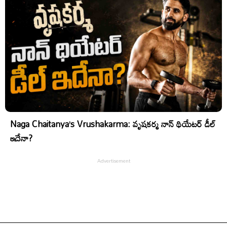
Naga Chaitanya’s Vrushakarma: వృషకర్మ నాన్ థియేటర్ డీల్
ఇదేనా?