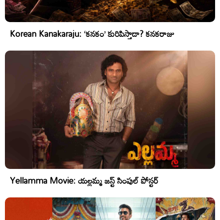
Korean Kanakaraju: ‘కనకం’ కురిపిస్తాడా? కనకరాజు
Yellamma Movie: యల్లమ్మ జస్ట్ సింపుల్ పోస్టర్