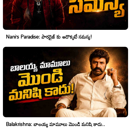
Nani’s Paradise: పారడైజ్ కు అదొక్కటే సమస్య!
Balakrishna: బాలయ్య మామూలు మొండి మనిషి కాదు..