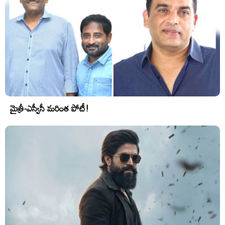
మైత్రీ-ఎస్వీసీ మరింత పోటీ!