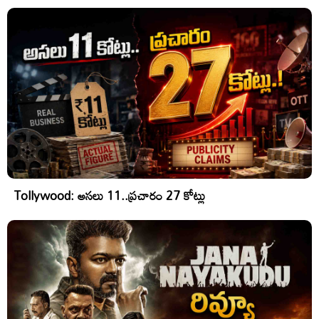
Tollywood: అసలు 11..ప్రచారం 27 కోట్లు