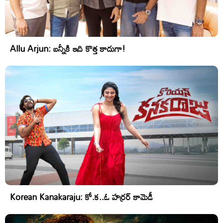
Allu Arjun: బన్నీకి ఇది కొత్త కాదుగా!
Korean Kanakaraju: కో.క..ఓ హర్రర్ కామెడీ