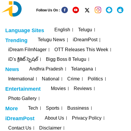
Follow Us On :
English
Telugu
Language Sites
Telugu News
iDreamPost
Trending
iDream FilmNager
OTT Releases This Week
iD's క్రికెట్ స్పెషల్
Bigg Boss 8 Telugu
Andhra Pradesh
Telangana
News
International
National
Crime
Politics
Movies
Reviews
Entertainment
Photo Gallery
Tech
Sports
Bussiness
More
About Us
Privacy Policy
iDreamPost
Contact Us
Disclaimer