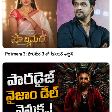
Polimera 3: పొలిమేర 3 లో సీనియర్ అర్జున్