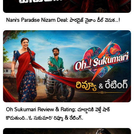
Nani’s Paradise Nizam Deal: పారడైజ్ నైజాం డీల్ వెనుక..!
Oh Sukumari Review & Rating: చూడ్డానికి వెళ్తే షాక్
కొడుతుంది..’ఓ సుకుమారి’ రివ్యూ & రేటింగ్.