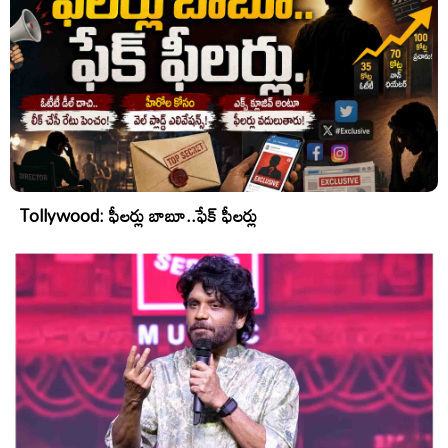
Tollywood: ఫీలర్లు బాబూ..ఫేక్ ఫీలర్లు