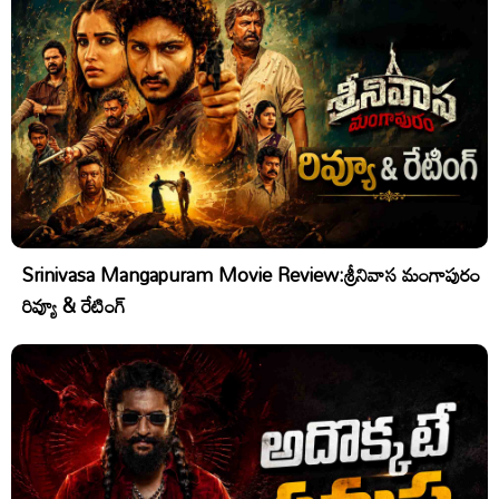
Srinivasa Mangapuram Movie Review:శ్రీనివాస మంగాపురం
రివ్యూ & రేటింగ్