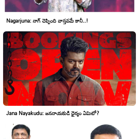
Nagarjuna: నాగ్ చెప్పింది వాస్తవమే కానీ..!
Jana Nayakudu: జననాయకుడి ధైర్యం ఏమిటో?