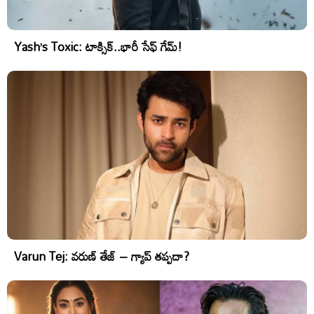
Yash’s Toxic: టాక్సిక్..భారీ సేఫ్ గేమ్!
Varun Tej: వరుణ్ తేజ్ – గ్యాప్ తప్పదా?