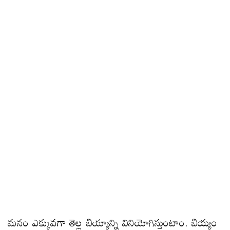
మనం ఎక్కువగా తెల్ల బియ్యాన్ని వినియోగిస్తుంటాం. బియ్యం