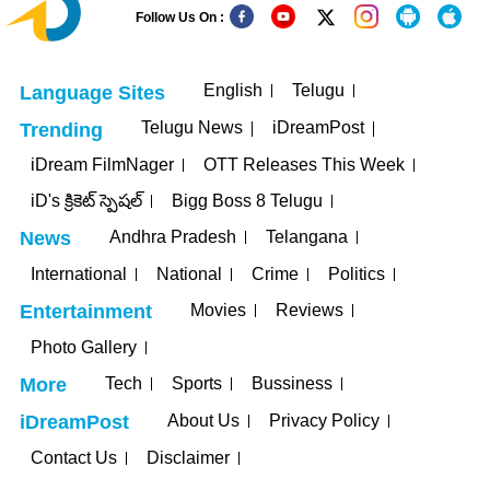
Follow Us On :
English
Telugu
Language Sites
Telugu News
iDreamPost
Trending
iDream FilmNager
OTT Releases This Week
iD's క్రికెట్ స్పెషల్
Bigg Boss 8 Telugu
Andhra Pradesh
Telangana
News
International
National
Crime
Politics
Movies
Reviews
Entertainment
Photo Gallery
Tech
Sports
Bussiness
More
About Us
Privacy Policy
iDreamPost
Contact Us
Disclaimer