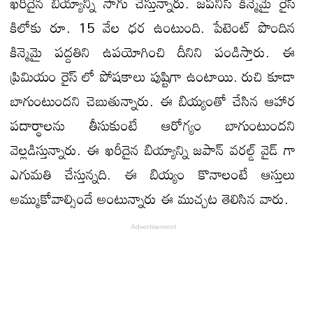
ఖరీదైన బియ్యాన్ని సాగు చేస్తున్నారు. జపనీస్ కిన్మెమై రైస్
కిలోకు రూ. 15 వేల ధర ఉంటుంది. పేటెంట్ పొందిన
కిన్మెమై పద్దతిని ఉపయోగించి దీనిని పండిస్తారు. ఈ
ప్రిమియం రైస్ లో పోషకాలు పుష్టిగా ఉంటాయి. రుచి కూడా
బాగుంటుందని చెబుతున్నారు. ఈ బియ్యంతో చేసిన ఆహార
పదార్థాలను తీసుకుంటే ఆరోగ్యం బాగుంటుందని
వెల్లడిస్తున్నారు. ఈ ఖరీదైన బియ్యాన్ని జపాన్ వరల్డ్ వైడ్ గా
ఎగుమతి చేస్తున్నది. ఈ బియ్యం కొనాలంటే ఆస్తులు
అమ్ముకోవాల్సిందే అంటున్నారు ఈ ముచ్చట తెలిసిన వారు.