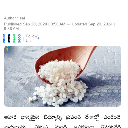
Author :
sai
Published Sep 20, 2024 | 9:56 AM
⚊
Updated
Sep 20, 2024 |
9:56 AM
Follow
|
Us
ఆహార ధాన్యమైన బియ్యాన్ని ప్రపంచ దేశాల్లో పండించే
వారున్నారు. ఎక్కువ మంది ఆహారంగా తీసుకునేది