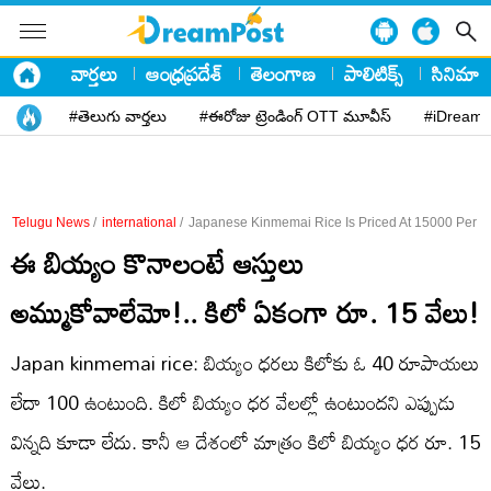
వార్తలు
ఆంధ్రప్రదేశ్
తెలంగాణ
పాలిటిక్స్
సినిమా
#తెలుగు వార్తలు
#ఈరోజు ట్రెండింగ్ OTT మూవీస్
#iDreamP
Telugu News
/
international
/
Japanese Kinmemai Rice Is Priced At 15000 Per K
ఈ బియ్యం కొనాలంటే ఆస్తులు
అమ్ముకోవాలేమో!.. కిలో ఏకంగా రూ. 15 వేలు!
Japan kinmemai rice: బియ్యం ధరలు కిలోకు ఓ 40 రూపాయలు
లేదా 100 ఉంటుంది. కిలో బియ్యం ధర వేలల్లో ఉంటుందని ఎప్పుడు
విన్నది కూడా లేదు. కానీ ఆ దేశంలో మాత్రం కిలో బియ్యం ధర రూ. 15
వేలు.