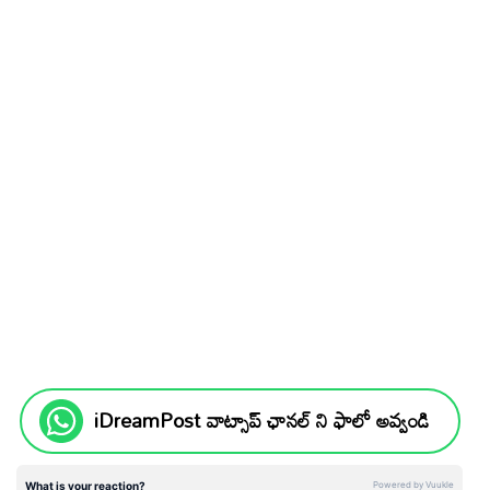
iDreamPost వాట్సాప్ ఛానల్ ని ఫాలో అవ్వండి