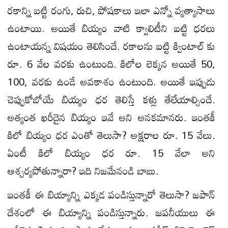
రకాన్ని బట్టి రంగు, రుచి, పోషకాలు ఇలా ఎన్నో వ్యత్యాసాలు
ఉంటాయి. అయితే బియ్యం వాటి క్వాలిటీని బట్టి ధరలు
ఉంటాయన్న విషయం తెలిసిందే. రకాలను బట్టి క్వింటాల్ కు
రూ. 6 వేల వరకు ఉంటుంది. కిలోల లెక్కన అయితే 50,
100, వరకు ఉండే అవకాశం ఉంటుంది. అయితే ఇప్పుడు
చెప్పుకోబోయే బియ్యం ధర తెలిస్తే కళ్లు తేలేయాల్సిందే.
అత్యంత ఖరీదైన బియ్యం ఇవే అని అనకమానరు. ఇంతకీ
కిలో బియ్యం ధర ఎంతో తెలుసా? అక్షరాల రూ. 15 వేలు.
ఏంటీ కిలో బియ్యం ధర రూ. 15 వేలా అని
ఆశ్చర్యపోతున్నారా? ఇది నిజమేనండి బాబు.
ఇంతకీ ఈ బియ్యాన్ని ఎక్కడ పండిస్తున్నారో తెలుసా? జపాన్
దేశంలో ఈ బియ్యాన్ని పండిస్తున్నారు. జపనీయులు ఈ