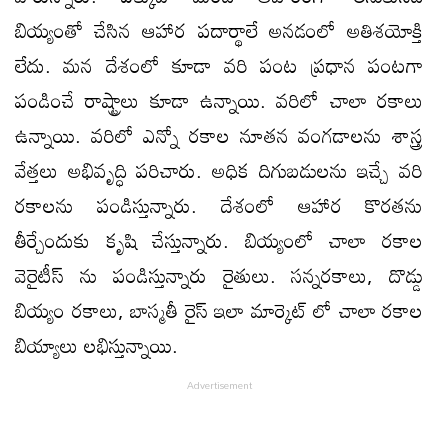
బియ్యంతో చేసిన ఆహార పదార్థాలే అనడంలో అతిశయోక్తి
లేదు. మన దేశంలో కూడా వరి పంట ప్రధాన పంటగా
పండించే రాష్ట్రాలు కూడా ఉన్నాయి. వరిలో చాలా రకాలు
ఉన్నాయి. వరిలో ఎన్నో రకాల నూతన వంగడాలను శాస్త్ర
వేత్తలు అభివృద్ధి పరిచారు. అధిక దిగుబడులను ఇచ్చే వరి
రకాలను పండిస్తున్నారు. దేశంలో ఆహార కొరతను
తీర్చేందుకు కృషి చేస్తున్నారు. బియ్యంలో చాలా రకాల
వెరైటీస్ ను పండిస్తున్నారు రైతులు. సన్నరకాలు, దొడ్డు
బియ్యం రకాలు, బాస్మతీ రైస్ ఇలా మార్కెట్ లో చాలా రకాల
బియ్యాలు లభిస్తున్నాయి.