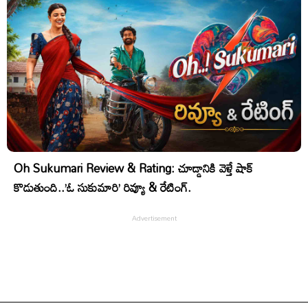
Oh Sukumari Review & Rating: చూడ్డానికి వెళ్తే షాక్
కొడుతుంది..’ఓ సుకుమారి’ రివ్యూ & రేటింగ్.