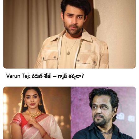
Varun Tej: వరుణ్ తేజ్ – గ్యాప్ తప్పదా?