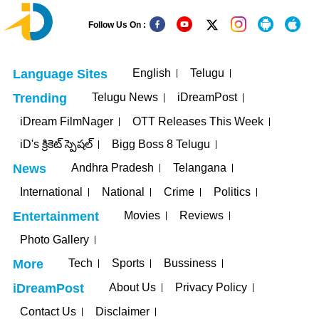
Follow Us On :
English
Telugu
Language Sites
Telugu News
iDreamPost
Trending
iDream FilmNager
OTT Releases This Week
iD's క్రికెట్ స్పెషల్
Bigg Boss 8 Telugu
Andhra Pradesh
Telangana
News
International
National
Crime
Politics
Movies
Reviews
Entertainment
Photo Gallery
Tech
Sports
Bussiness
More
About Us
Privacy Policy
iDreamPost
Contact Us
Disclaimer