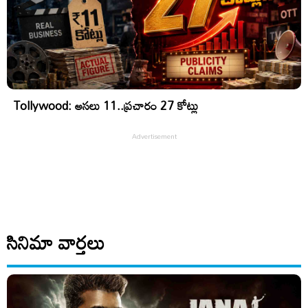
Tollywood: అసలు 11..ప్రచారం 27 కోట్లు
సినిమా వార్తలు