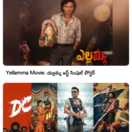
Yellamma Movie: యల్లమ్మ జస్ట్ సింపుల్ పోస్టర్