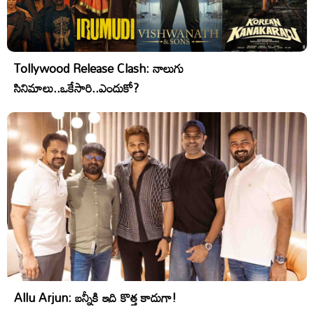
Tollywood Release Clash: నాలుగు
సినిమాలు..ఒకేసారి..ఎందుకో?
Allu Arjun: బన్నీకి ఇది కొత్త కాదుగా!