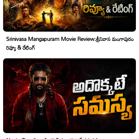
Srinivasa Mangapuram Movie Review:శ్రీనివాస మంగాపురం
రివ్యూ & రేటింగ్