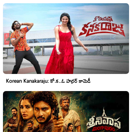
Korean Kanakaraju: కో.క..ఓ హర్రర్ కామెడీ