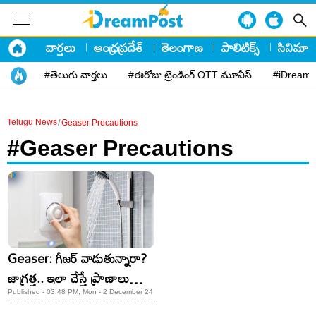
వార్తలు
ఆంధ్రప్రదేశ్
తెలంగాణ
పాలిటిక్స్
సినిమా
#తెలుగు వార్తలు
#ఈరోజు ట్రెండింగ్ OTT మూవీస్
#iDreamP
/
Telugu News
Geaser Precautions
#Geaser Precautions
Geaser: గీజర్ వాడుతున్నారా?
జాగ్రత్త.. ఇలా చేస్తే ప్రాణాలు
పోతాయ్!
Published - 03:48 PM, Mon - 2 December 24