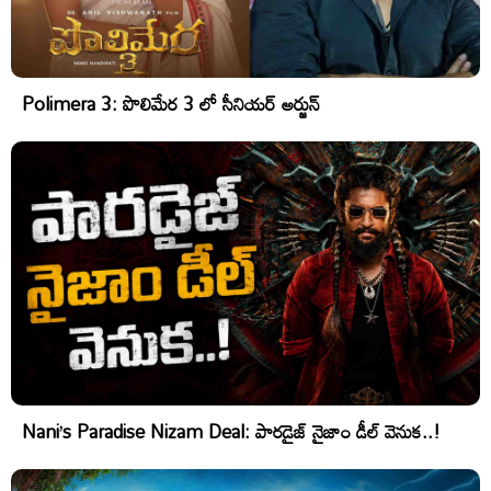
Polimera 3: పొలిమేర 3 లో సీనియర్ అర్జున్
Nani’s Paradise Nizam Deal: పారడైజ్ నైజాం డీల్ వెనుక..!