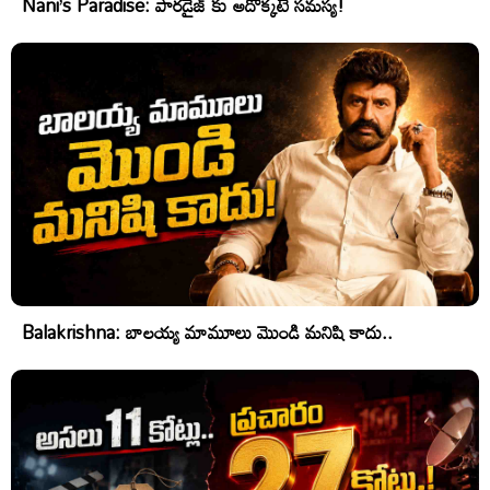
Nani’s Paradise: పారడైజ్ కు అదొక్కటే సమస్య!
Balakrishna: బాలయ్య మామూలు మొండి మనిషి కాదు..