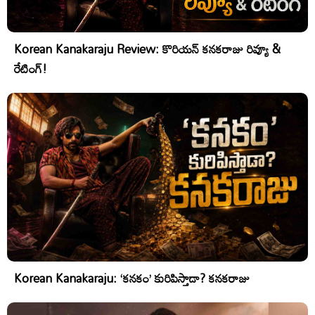
Korean Kanakaraju Review: కొరియన్ కనకరాజు రివ్యూ &
రేటింగ్!
Korean Kanakaraju: ‘కనకం’ కురిపిస్తాడా? కనకరాజు