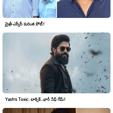
మైత్రీ-ఎస్వీసీ మరింత పోటీ!
Yash’s Toxic: టాక్సిక్..భారీ సేఫ్ గేమ్!