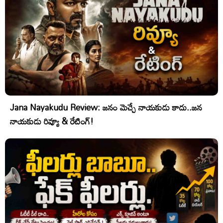
Jana Nayakudu Review: జనం మెచ్చే నాయకుడు కాదు..జన
నాయకుడు రివ్యూ & రేటింగ్!