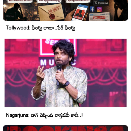
Tollywood: ఫీలర్లు బాబూ..ఫేక్ ఫీలర్లు
Nagarjuna: నాగ్ చెప్పింది వాస్తవమే కానీ..!