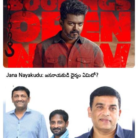
Jana Nayakudu: జననాయకుడి ధైర్యం ఏమిటో?