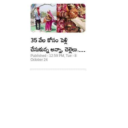
35 వేల కోసం పెళ్లి
చేసుకున్న అన్నా, చెల్లెలు..
ఆ కారణంతోనే
Published - 12:59 PM, Tue - 8
October 24