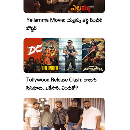
Yellamma Movie: యల్లమ్మ జస్ట్ సింపుల్
పోస్టర్
Tollywood Release Clash: నాలుగు
సినిమాలు..ఒకేసారి..ఎందుకో?