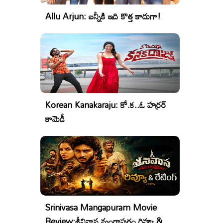
Allu Arjun: బన్నీకి ఇది కొత్త కాదుగా!
Korean Kanakaraju: కో.క..ఓ హర్రర్
కామెడీ
Srinivasa Mangapuram Movie
Review:శ్రీనివాస మంగాపురం రివ్యూ &