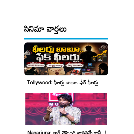
సినిమా వార్తలు
Tollywood: ఫీలర్లు బాబూ..ఫేక్ ఫీలర్లు
Nagarjuna: నాగ్ చెప్పింది వాస్తవమే కానీ..!