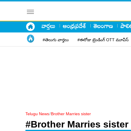
వార్తలు
ఆంధ్రప్రదేశ్
తెలంగాణ
పాలిట
#తెలుగు వార్తలు
#ఈరోజు ట్రెండింగ్ OTT మూవీస్
Telugu News
/
Brother Marries sister
#Brother Marries sister