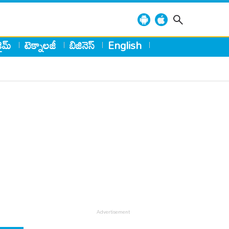
్రైమ్
టెక్నాలజీ
బిజినెస్
English