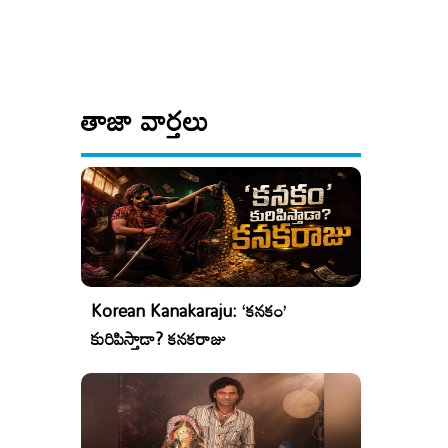
తాజా వార్తలు
Korean Kanakaraju: ‘కనకం’
కురిపిస్తాడా? కనకరాజు