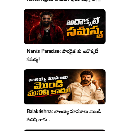
రేటింగ్
Nani’s Paradise: పారడైజ్ కు అదొక్కటే
సమస్య!
Balakrishna: బాలయ్య మామూలు మొండి
మనిషి కాదు..