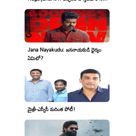
Jana Nayakudu: జననాయకుడి ధైర్యం
ఏమిటో?
మైత్రీ-ఎస్వీసీ మరింత పోటీ!