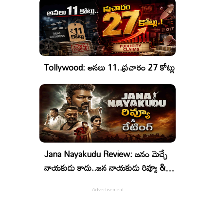
Tollywood: అసలు 11..ప్రచారం 27 కోట్లు
Jana Nayakudu Review: జనం మెచ్చే
నాయకుడు కాదు..జన నాయకుడు రివ్యూ &
రేటింగ్!