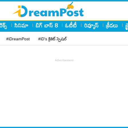
ిక్స్
సినిమా
బిగ్ బాస్ 8
ఓటీటీ
రివ్యూస్
క్రీడలు
క
#iDreamPost
#iD's క్రికెట్ స్పెషల్