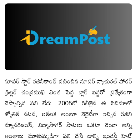
సూపర్ స్టార్ రజినీకాంత్ నటించిన సూపర్ న్యాచురల్ హారర్
థ్రిల్లర్ చంద్రముఖి ఎంత పెద్ద బ్లాక్ బస్టరో ప్రత్యేకంగా
చెప్పాల్సిన పని లేదు. 2005లో రిలీజైన ఈ సినిమాలో
జ్యోతిక నటన, లకలక అంటూ వెరైటీగా ఇచ్చిన రజిని
మ్యానరిజంస్, విద్యాసాగర్ పాటలు ఒకటా రెండా అన్ని
అంశాలు మూకుమ్మడిగా పని చేసే దాన్ని ఇండస్ట్రీ హిట్