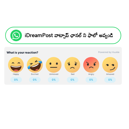
iDreamPost వాట్సాప్ ఛానల్ ని ఫాలో అవ్వండి