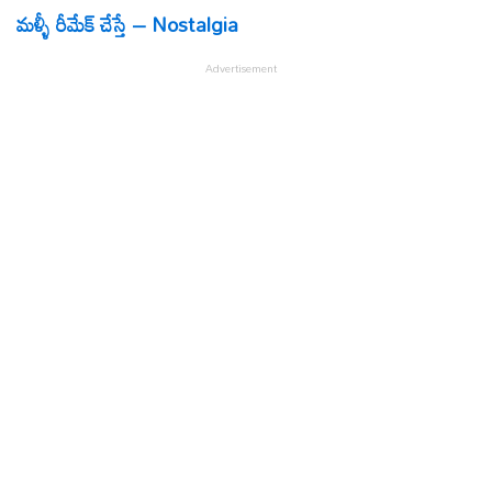
మళ్ళీ రీమేక్ చేస్తే – Nostalgia