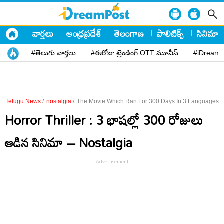
వార్తలు
ఆంధ్రప్రదేశ్
తెలంగాణ
పాలిటిక్స్
సినిమా
#తెలుగు వార్తలు
#ఈరోజు ట్రెండింగ్ OTT మూవీస్
#iDreamP
Telugu News
/
nostalgia
/
The Movie Which Ran For 300 Days In 3 Languages
Horror Thriller : 3 భాషల్లో 300 రోజులు
ఆడిన సినిమా – Nostalgia