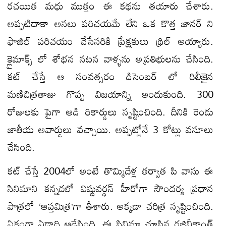
రచయిత మధు ముత్తం ఈ కథను తయారు చేశారు.
అప్పటిదాకా అసలు పరిచయమే లేని ఒక కొత్త జానర్ ని
ఫాజిల్ పరిచయం చేసేసరికి ప్రేక్షకులు థ్రిల్ అయ్యారు.
క్లైమాక్స్ లో శోభన నటన వాళ్ళను అప్రతిభులను చేసింది.
కట్ చేస్తే ఆ సంవత్సరం డిసెంబర్ లో రిలీజైన
మణిచిత్రతాజు గొప్ప విజయాన్ని అందుకుంది. 300
రోజులకు పైగా ఆడి రికార్డులు సృష్టించింది. దీనికి రెండు
జాతీయ అవార్డులు వచ్చాయి. అప్పట్లోనే 3 కోట్లు వసూలు
చేసింది.
కట్ చేస్తే 2004లో అంటే తొమ్మిదేళ్ల తర్వాత పి వాసు ఈ
సినిమాని కన్నడలో విష్ణువర్ధన్ హీరోగా సౌందర్య ప్రధాన
పాత్రలో ‘ఆప్తమిత్ర’గా తీశారు. అక్కడా చరిత్ర సృష్టించింది.
ఏకంగా ఏడాది ఆడేసింది. ఈ సినిమా చూసిన రజినీకాంత్