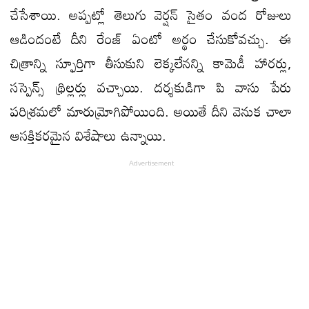
చేసేశాయి. అప్పట్లో తెలుగు వెర్షన్ సైతం వంద రోజులు
ఆడిందంటే దీని రేంజ్ ఏంటో అర్థం చేసుకోవచ్చు. ఈ
చిత్రాన్ని స్ఫూర్తిగా తీసుకుని లెక్కలేనన్ని కామెడీ హారర్లు,
సస్పెన్స్ థ్రిల్లర్లు వచ్చాయి. దర్శకుడిగా పి వాసు పేరు
పరిశ్రమలో మారుమ్రోగిపోయింది. అయితే దీని వెనుక చాలా
ఆసక్తికరమైన విశేషాలు ఉన్నాయి.