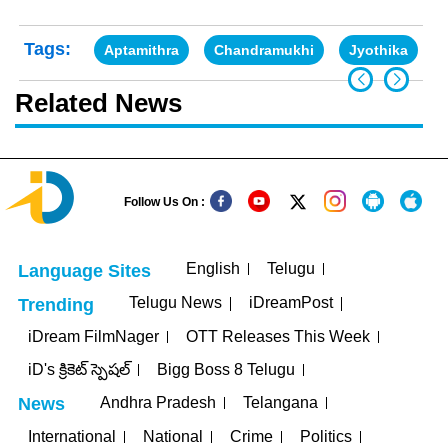
Tags:
Aptamithra
Chandramukhi
Jyothika
Related News
Follow Us On :
English
Telugu
Language Sites
Telugu News
iDreamPost
Trending
iDream FilmNager
OTT Releases This Week
iD's క్రికెట్ స్పెషల్
Bigg Boss 8 Telugu
Andhra Pradesh
Telangana
News
International
National
Crime
Politics