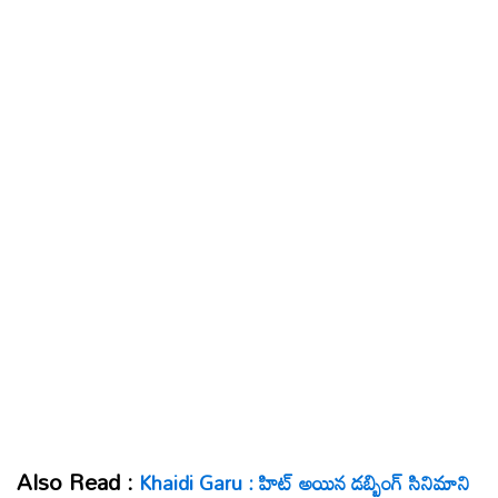
Also Read :
Khaidi Garu : హిట్ అయిన డబ్బింగ్ సినిమాని