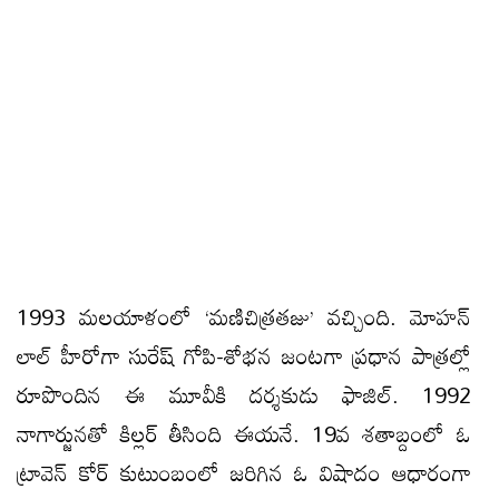
1993 మలయాళంలో ‘మణిచిత్రతజు’ వచ్చింది. మోహన్
లాల్ హీరోగా సురేష్ గోపి-శోభన జంటగా ప్రధాన పాత్రల్లో
రూపొందిన ఈ మూవీకి దర్శకుడు ఫాజిల్. 1992
నాగార్జునతో కిల్లర్ తీసింది ఈయనే. 19వ శతాబ్దంలో ఓ
ట్రావెన్ కోర్ కుటుంబంలో జరిగిన ఓ విషాదం ఆధారంగా