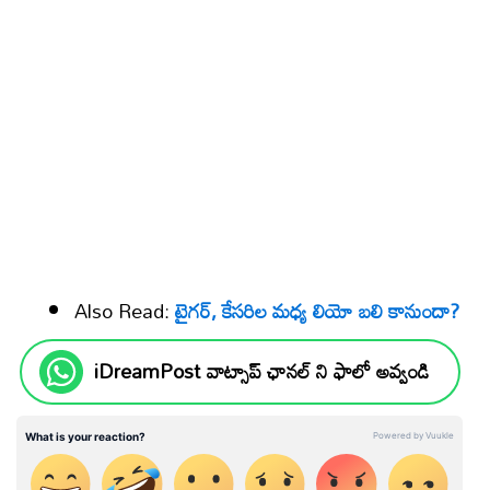
Also Read:
టైగర్, కేసరిల మధ్య లియో బలి కానుందా?
iDreamPost వాట్సాప్ ఛానల్ ని ఫాలో అవ్వండి