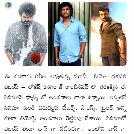
ఈ దసరాకు రిలీజ్ అవుతున్న మూవీ.. లియో. దళపతి
విజయ్ – లోకేష్ కనగరాజ్ కాంబినేషన్ లో తెరకెక్కిన ఈ
సినిమాపై ఫ్యాన్స్ లో అంచనాలు చాలా ఉన్నాయి. ఇప్పటికే
సినిమా నుండి విడుదలైన టీజర్స్, సాంగ్స్, ట్రైలర్ అన్ని
కూడా లియోపై అంచనాలు రెట్టింపు చేశాయి. సినిమాలో
విజయ్ లియో దాస్ గా నటించగా.. ఆంటోనీ దాస్ గా