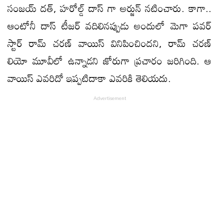
సంజయ్ దత్, హరోల్డ్ దాస్ గా అర్జున్ నటించారు. కాగా..
ఆంటోనీ దాస్ టీజర్ వదిలినప్పుడు అందులో మెగా పవర్
స్టార్ రామ్ చరణ్ వాయిస్ వినిపించిందని, రామ్ చరణ్
లియో మూవీలో ఉన్నాడని జోరుగా ప్రచారం జరిగింది. ఆ
వాయిస్ ఎవరిదో ఇప్పటిదాకా ఎవరికి తెలియదు.