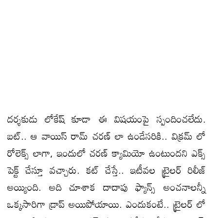
దర్శకుడు లోకేష్ కూడా ఈ విషయంపై స్పందించలేదు.
బట్.. ఆ వాయిస్ రామ్ చరణ్ లా ఉండేసరికి.. విక్రమ్ లో
రోలెక్స్ లాగా, ఇందులో చరణ్ క్యామియో ఉంటుందని ఎక్స్
పెక్ట్ చేస్తూ వచ్చారు. కట్ చేస్తే.. ఇటీవల ట్రైలర్ రిలీజ్
అయ్యింది. అది చూశాక దాదాపు ఫ్యాన్స్ అంచనాలన్నీ
ఒక్కసారిగా డ్రాప్ అయిపోయాయి. ఎందుకంటే.. ట్రైలర్ లో