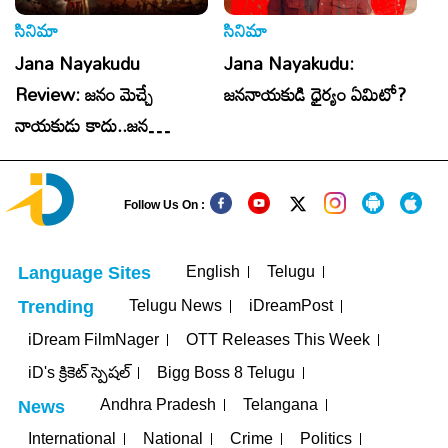
సినిమా
సినిమా
సి
Jana Nayakudu
Jana Nayakudu:
J
Review: జనం మెచ్చే
జననాయకుడి ధైర్యం ఏమిటో?
R
నాయకుడు కాదు..జన
న
నాయకుడు రివ్యూ & రేటింగ్!
నా
Follow Us On :
English
Telugu
Language Sites
Telugu News
iDreamPost
Trending
iDream FilmNager
OTT Releases This Week
iD's క్రికెట్ స్పెషల్
Bigg Boss 8 Telugu
Andhra Pradesh
Telangana
News
International
National
Crime
Politics