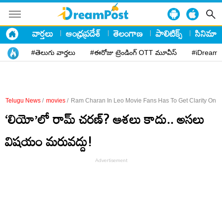
వార్తలు
ఆంధ్రప్రదేశ్
తెలంగాణ
పాలిటిక్స్
సినిమా
#తెలుగు వార్తలు
#ఈరోజు ట్రెండింగ్ OTT మూవీస్
#iDreamP
Telugu News
/
movies
/
Ram Charan In Leo Movie Fans Has To Get Clarity On 
‘లియో’లో రామ్ చరణ్? ఆశలు కాదు.. అసలు
విషయం మరువద్దు!