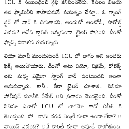
LCU కి సంబంధించి స్టఫ్ కనిపించలేదు. కేవలం విజయ్
తన ఫ్యామిలీని కాపాడుకునే ప్రయత్నం చేస్తూ.. ఓ గ్యాంగ్
స్టర్ తో వార్ కి దిగుతాడని, అందులో ఆంటోనీ, హరోల్డ్
ఎవరు? అనేది క్లారిటీ ఇవ్వకుండా ట్రైలర్ సాగింది. దీంతో
ఫ్యాన్స్ నిరాశకు గురయ్యారు.
లియో మూవీ ముందునుండి LCU లో భాగం అని అందరు
ఫిక్స్ అయిపోయారు. దీంతో అటు లియో, విక్రమ్, రోలెక్స్
లకు మధ్య ఏమైనా స్ట్రాంగ్ వార్ ఉంటుందని అంతా
అనుకున్నారు. కానీ.. తీరా ట్రైలర్ చూశాక.. సినిమా
హాలీవుడ్ మూవీకి రీమేక్ అని ప్రచారం మొదలైంది. దీంతో
సినిమా ఎలాగో LCU లో భాగమో కాదో రిలీజ్ కి
తెలుస్తుంది. సో.. రామ్ చరణ్ ఎంట్రీ కూడా ఉందా లేదా? ఆ
వాయిస్ ఎవరిది? అనే క్లారిటీ కూడా అప్పుడే రాబోతుంది.