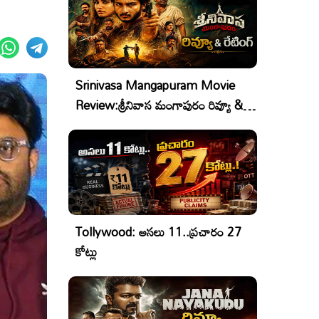
Srinivasa Mangapuram Movie
Review:శ్రీనివాస మంగాపురం రివ్యూ &
రేటింగ్
Tollywood: అసలు 11..ప్రచారం 27
కోట్లు