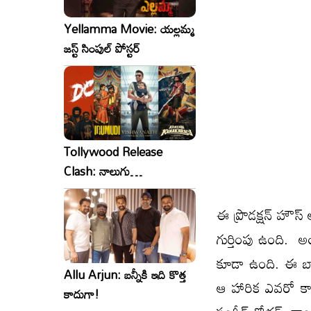
Yellamma Movie: యల్లమ్మ
జస్ట్ సింపుల్ పోస్టర్
Tollywood Release
Clash: నాలుగు
సినిమాలు..ఒకేసారి..ఎందుకో?
ఈ ప్రొడక్షన్ హౌస్
గుర్తింపు ఉంది. అ
కూడా ఉంది. ఈ బ్
Allu Arjun: బన్నీకి ఇది కొత్త
ఆ హారిక ఎవరో కాదూ
కాదుగా!