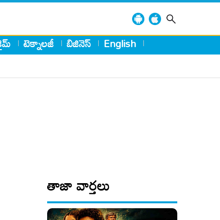
్రైమ్
టెక్నాలజీ
బిజినెస్
English
తాజా వార్తలు