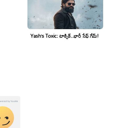
Yash’s Toxic: టాక్సిక్..భారీ సేఫ్ గేమ్!