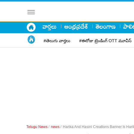
వార్తలు
ఆంధ్రప్రదేశ్
తెలంగాణ
పాలిట
#తెలుగు వార్తలు
#ఈరోజు ట్రెండింగ్ OTT మూవీస్
Telugu News
/
news
/
Harika And Hasini Creations Banner Is Har