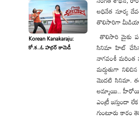
సంగీత్ శోభన్, రాం
అధినేత సూర్య దే
తొలిసారిగా మీడియ
తొలిసారి మైకు ప
Korean Kanakaraju:
సినిమా హిట్ చే
కో.క..ఓ హర్రర్ కామెడీ
నాగవంశీ మరింత సప
మద్దుతుగా నిలిచిన
మొదటి సినిమా. తండ్
అమ్మాయి.. హీరోయి
ఎంట్రీ ఇస్తుందా లే
గుంటూరు కారం తెరక