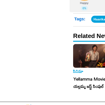
Tags:
Haarik
Related N
సినిమా
సినిమా
aradise:
Balakrishna: బాలయ్య
Yellamma Movie
ు అదొక్కటే
మామూలు మొండి మనిషి
యల్లమ్మ జస్ట్ సింపుల్ 
కాదు..