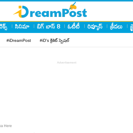
ిక్స్
సినిమా
బిగ్ బాస్ 8
ఓటీటీ
రివ్యూస్
క్రీడలు
క
#iDreamPost
#iD's క్రికెట్ స్పెషల్
ika Here