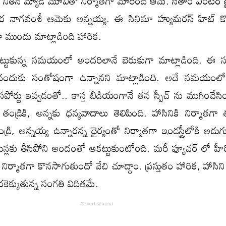
 నితిన్ మ్యాడ్ మూవీతో నిర్మాతగా మారింది ఆమె. సితార ఎంటర్ 
వర నాగవంశీ ఆమెకు అన్నయ్య. ఈ సినిమా హ్యుమరస్ హిట్ కొ
ా ముందు మాట్లాడింది హారిక.
ట్టుకున్న సమయంలో అందరిలానే బెరుకుగా మాట్లాడింది. ఈ 
సినందుకు సంతోషంగా ఉన్నానని మాట్లాడింది. అదే సమయంలో
ోర్టు ఇవ్వడంతో.. కాస్త బిడియంగానే తన స్పీచ్ ను ముగించేసి
 తండ్రికి, అన్నకు ధన్యవాదాలు తెలిపింది. హాసినికి నిర్మాతగ
రి, అన్నయ్య ఉన్నారన్న ధైర్యంతో నిర్మాతగా ఇండస్ట్రీలోకి అడుగ
న్లకు తీసిపోని అందంతో ఆకట్టుకుంటోంది. మరీ ఫ్యూచర్ లో హీ
క నిర్మాతగా కొనసాగుతుందో వేచి చూద్దాం. ప్రస్తుతం హారిక, హాసిని 
ెక్కుతున్న సంగతి విదితమే.