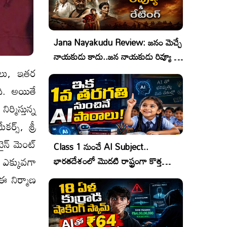
Jana Nayakudu Review: జనం మెచ్చే
నాయకుడు కాదు..జన నాయకుడు రివ్యూ &
రేటింగ్!
ోలు, ఇతర
ది. అయితే
ిర్మిస్తున్న
ర్స్, శ్రీ
టైన్ మెంట్
Class 1 నుంచే AI Subject..
. ఎక్కువగా
భారతదేశంలో మొదటి రాష్ట్రంగా కొత్త
చరిత్ర!
 ఈ నిర్మాణ