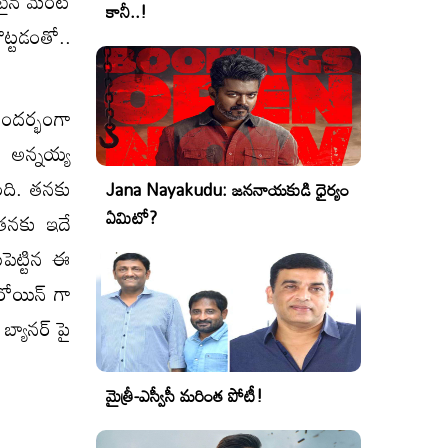
టైన్ మెంట్
కానీ..!
ట్టడంతో..
సందర్భంగా
 అన్నయ్య
ంది. తనకు
Jana Nayakudu: జననాయకుడి ధైర్యం
ఏమిటో?
ా తనకు ఇదే
ుపెట్టిన ఈ
రోయిన్ గా
బ్యానర్ పై
మైత్రీ-ఎస్వీసీ మరింత పోటీ!