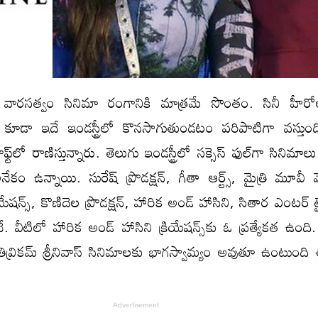
వారసత్వం సినిమా రంగానికి మాత్రమే సొంతం. సినీ హీర
్లలు కూడా ఇదే ఇండస్ట్రీలో కొనసాగుతుండటం పరిపాటిగా వస్తుం
ఫ్ట్‌లో రాణిస్తున్నారు. తెలుగు ఇండస్ట్రీలో సక్సెస్ ఫుల్‌గా సినిమాలు న
ేకం ఉన్నాయి. సురేష్ ప్రొడక్షన్, గీతా ఆర్ట్స్, మైత్రి మూవీ మేక
రియేషన్స్, కొణిదెల ప్రొడక్షన్, హారిక అండ్ హాసిని, సితార ఎంటర్ 
 వీటిలో హారిక అండ్ హాసిని క్రియేషన్స్‌కు ఓ ప్రత్యేకత ఉంది
్రివ్రికమ్ శ్రీనివాస్ సినిమాలకు భాగస్వామ్యం అవుతూ ఉంటుంది