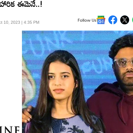
ో హారిక ఈమెనే..!
Follow Us
t 10, 2023 | 4:35 PM