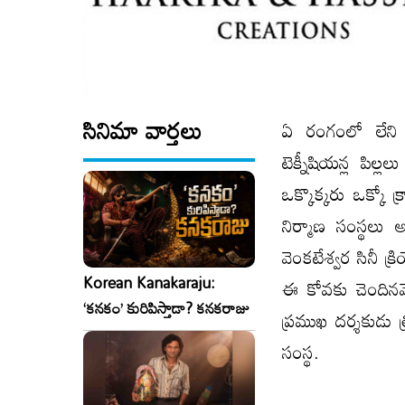
సినిమా వార్తలు
ఏ రంగంలో లేని 
టెక్నీషియన్ల పిల
ఒక్కొక్కరు ఒక్కో క్రా
నిర్మాణ సంస్థలు అన
వెంకటేశ్వర సినీ క్
Korean Kanakaraju:
ఈ కోవకు చెందినవే.
‘కనకం’ కురిపిస్తాడా? కనకరాజు
ప్రముఖ దర్శకుడు త
సంస్థ.