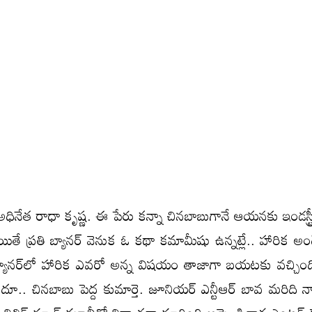
 అధినేత రాధా కృష్ణ. ఈ పేరు కన్నా చినబాబుగానే ఆయనకు ఇండస్ట
యితే ప్రతి బ్యానర్ వెనుక ఓ కథా కమామీషు ఉన్నట్లే.. హారిక అండ
యానర్‌లో హారిక ఎవరో అన్న విషయం తాజాగా బయటకు వచ్చిం
.. చినబాబు పెద్ద కుమార్తె. జూనియర్ ఎన్టీఆర్ బావ మరిది నార్