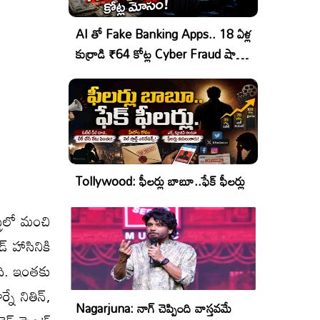
AI తో Fake Banking Apps.. 18 ఏళ్ల
కుర్రాడి ₹64 కోట్ల Cyber Fraud షాకింగ్
ఆపరేషన్!
Tollywood: ఫీలర్లు బాబూ..ఫేక్ ఫీలర్లు
్రీలో మంచి
్ హాసినికి
ది. ఇంతకు
నే నితిన్,
Nagarjuna: నాగ్ చెప్పింది వాస్తవమే