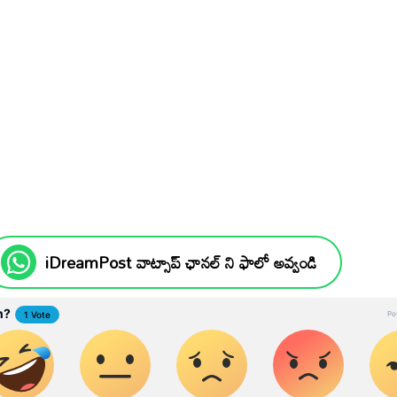
iDreamPost వాట్సాప్ ఛానల్ ని ఫాలో అవ్వండి