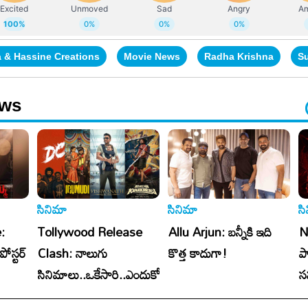
a & Hassine Creations
Movie News
Radha Krishna
Su
ews
సినిమా
సినిమా
స
:
Tollywood Release
Allu Arjun: బన్నీకి ఇది
N
పోస్టర్
Clash: నాలుగు
కొత్త కాదుగా!
ప
సినిమాలు..ఒకేసారి..ఎందుకో?
స