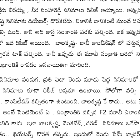
ల్తేరు వీరయ్య , వీర సింహారెడ్డి సినిమాలు రిలీజ్ అయ్యాయి. అప్ప
ష్ణ సినిమాకు థియేటర్స్ దొరకలేదు. నిజానికి దానికంటే ముందే 
ాల్సి ఉంది. కానీ అది కాస్త సంక్రాంతి వరకు వచ్చింది. ఇక ఇప్ప
 ఇదే రిపీట్ అయింది. బాలకృష్ణ- బాబీ కాంబినేషన్ లో వస్తున
్తారనే టాక్ వచ్చింది. కానీ ఇప్పుడు ఈ మూవీ సంక్రాతి బరిలో ని
ంక్రాంతికి రావడం ఆనవాయితిగా మారింది.
ే సినిమాల పండుగ. ప్రతి ఏటా రెండు మూడు పెద్ద సినిమాలతో
న సినిమాలు కూడా రిలీజ్ అవుతూ ఉంటాయి. సోలోగా వచ్చి ఏ
 కాంపిటీషన్ కచ్చితంగా ఉంటుంది. బాలకృష్ణ కే కాదు.. అటు వ
ి అంటే సెంటిమెంట్ ఏ . సంక్రాంతికి వచ్చిన F2 మూవీ ఎలాంటి 
ిది కాదు. ఇలా బాలకృష్ణ, వెంకటేష్ ,చరణ్ సినిమాలు ఒకేసారి
్రం.. థియేటర్స్ కొరత తప్పదు. ఇందులో రెండు సేమ్ బ్యానర