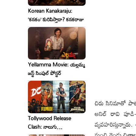
Korean Kanakaraju:
‘కనకం’ కురిపిస్తాడా? కనకరాజు
Yellamma Movie: యల్లమ్మ
జస్ట్ సింపుల్ పోస్టర్
చిరు సినిమాతో పాట
అనిల్ రావి పూడి-
Tollywood Release
వ్యవహరిస్తున్నారు
Clash: నాలుగు
నుంచి రెండు చిత్రా
సినిమాలు..ఒకేసారి..ఎందుకో?