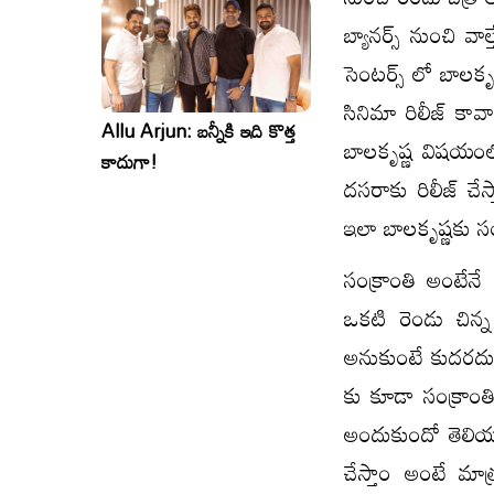
బ్యానర్స్ నుంచి వా
సెంటర్స్ లో బాలకృ
సినిమా రిలీజ్ కావ
Allu Arjun: బన్నీకి ఇది కొత్త
బాలకృష్ణ విషయంలో
కాదుగా!
దసరాకు రిలీజ్ చేస
ఇలా బాలకృష్ణకు స
సంక్రాంతి అంటేన
ఒకటి రెండు చిన్
అనుకుంటే కుదరదు.
కు కూడా సంక్రాంత
అందుకుందో తెలియన
చేస్తాం అంటే మాత