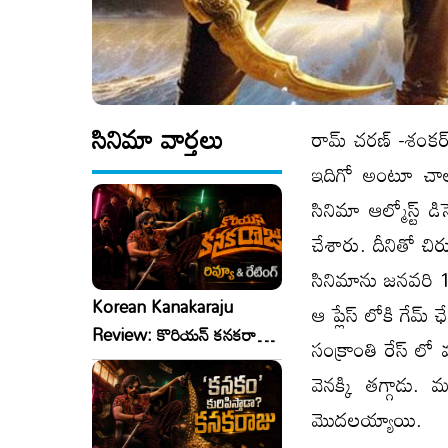
సినిమా వార్తలు
రామ్ చరణ్ -శంకర్ 
ఇదిగో అంటూ చాలా 
సినిమా ఆల్మోస్ట్ డ
చేశారు. దీనితో చిరు
సినిమాను జనవరి 10
Korean Kanakaraju
ఆ ప్లేస్ లోకి గేమ్
Review: కొరియన్ కనకరాజు
సంక్రాంతి రేస్ ల
రివ్యూ & రేటింగ్!
వెనక్కి తగ్గాడు
మొదలయ్యాయి.