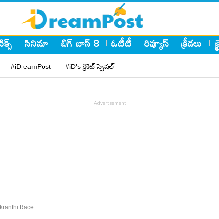
ిక్స్
సినిమా
బిగ్ బాస్ 8
ఓటీటీ
రివ్యూస్
క్రీడలు
క
#iDreamPost
#iD's క్రికెట్ స్పెషల్
nkranthi Race