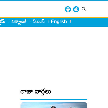
్రైమ్
టెక్నాలజీ
బిజినెస్
English
తాజా వార్తలు