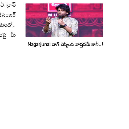
ీ డ్రాప్
డిసెంబర్
ుతుందో..
ంపై మీ
Nagarjuna: నాగ్ చెప్పింది వాస్తవమే కానీ..!