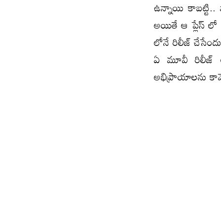
ఉన్నాయి కాబట్టి..
అయితే ఆ ప్లేస్ లో
లోనే రిలీజ్ చేసేంద
ఏ మూవీ రిలీజ్ 
అభిప్రాయాలను కా