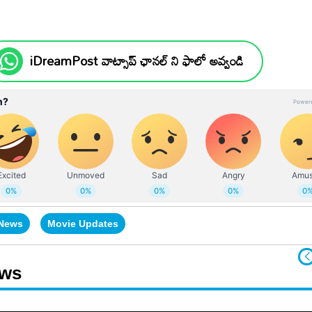
iDreamPost వాట్సాప్ ఛానల్ ని ఫాలో అవ్వండి
 News
Movie Updates
ews