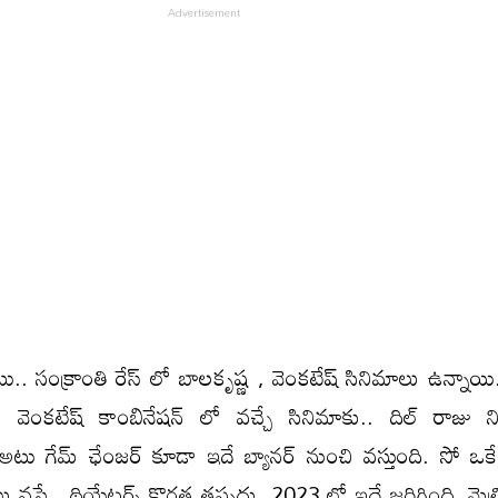
ు.. సంక్రాంతి రేస్ లో బాలకృష్ణ , వెంకటేష్ సినిమాలు ఉన్నాయి
 వెంకటేష్ కాంబినేషన్ లో వచ్చే సినిమాకు.. దిల్ రాజు ని
. అటు గేమ్ ఛేంజర్ కూడా ఇదే బ్యానర్ నుంచి వస్తుంది. సో ఒకే
లు వస్తే.. థియేటర్స్ కొరత తప్పదు. 2023 లో ఇదే జరిగింది. మైత