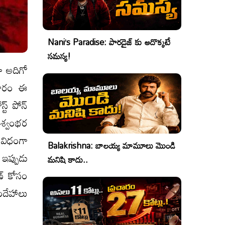
Nani’s Paradise: పారడైజ్ కు అదొక్కటే
సమస్య!
ా అదిగో
రకారం ఈ
్ట్ పోన్
 విశ్వంభర
ి విధంగా
Balakrishna: బాలయ్య మామూలు మొండి
 ఇప్పుడు
మనిషి కాదు..
ణ్ కోసం
ందేహాలు