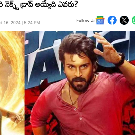
నెక్స్ట్ డ్రాప్ అయ్యేది ఎవరు?
Follow Us
t 16, 2024 | 5:24 PM