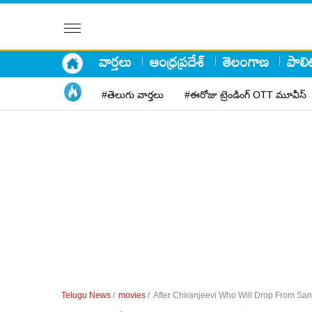
వార్తలు
ఆంధ్రప్రదేశ్
తెలంగాణ
పాలిట
#తెలుగు వార్తలు
#ఈరోజు ట్రెండింగ్ OTT మూవీస్
Telugu News
/
movies
/
After Chiranjeevi Who Will Drop From Sa