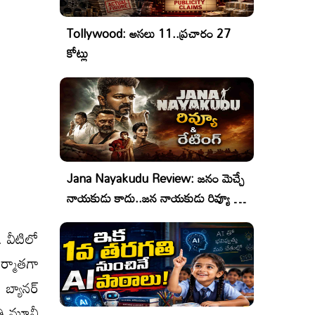
Tollywood: అసలు 11..ప్రచారం 27
కోట్లు
Jana Nayakudu Review: జనం మెచ్చే
నాయకుడు కాదు..జన నాయకుడు రివ్యూ &
రేటింగ్!
. వీటిలో
ర్మాతగా
 బ్యానర్
్రి మూవీ