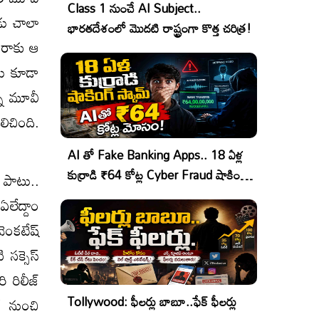
Class 1 నుంచే AI Subject..
ుడు చాలా
భారతదేశంలో మొదటి రాష్ట్రంగా కొత్త చరిత్ర!
దసరాకు ఆ
ుడు కూడా
్న మూవీ
లిచింది.
AI తో Fake Banking Apps.. 18 ఏళ్ల
కుర్రాడి ₹64 కోట్ల Cyber Fraud షాకింగ్
 పాటు..
ఆపరేషన్!
లేద్దాం
ెంకటేష్
సక్సెస్
 రిలీజ్
Tollywood: ఫీలర్లు బాబూ..ఫేక్ ఫీలర్లు
్ నుంచి