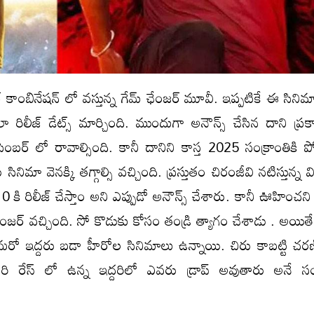
కాంబినేషన్ లో వస్తున్న గేమ్ ఛేంజర్ మూవీ. ఇప్పటికే ఈ సినిమ
రిలీజ్ డేట్స్ మార్చింది. ముందుగా అనౌన్స్ చేసిన దాని ప్
ిసెంబర్ లో రావాల్సింది. కానీ దానిని కాస్త 2025 సంక్రాంతికి పోస
 సినిమా వెనక్కి తగ్గాల్సి వచ్చింది. ప్రస్తుతం చిరంజీవి నటిస్తున్న
 కి రిలీజ్ చేస్తాం అని ఎప్పుడో అనౌన్స్ చేశారు. కానీ ఊహించన
 ఛేంజర్ వచ్చింది. సో కొడుకు కోసం తండ్రి త్యాగం చేశాడు . అయితే
ో మరో ఇద్దరు బడా హీరోల సినిమాలు ఉన్నాయి. చిరు కాబట్టి చర
. మరి రేస్ లో ఉన్న ఇద్దరిలో ఎవరు డ్రాప్ అవుతారు అనే స