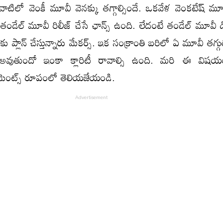
 వాటిలో వెంకీ మూవీ వెనక్కు తగ్గాల్సిందే. ఒకవేళ వెంకటేష్ మూవ
 తండేల్ మూవీ రిలీజ్ చేసే ఛాన్స్ ఉంది. లేదంటే తండేల్ మూవీ 
ుకు ప్లాన్ చేస్తున్నారు మేకర్స్. ఇక సంక్రాంతి బరిలో ఏ మూవీ తగ్గ
అవుతుందో ఇంకా క్లారిటీ రావాల్సి ఉంది. మరి ఈ విషయ
మెంట్స్ రూపంలో తెలియజేయండి.