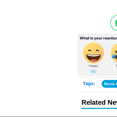
Tags:
Movie
Related N