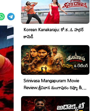
Korean Kanakaraju: కో.క..ఓ హర్రర్
కామెడీ
Srinivasa Mangapuram Movie
Review:శ్రీనివాస మంగాపురం రివ్యూ &
రేటింగ్