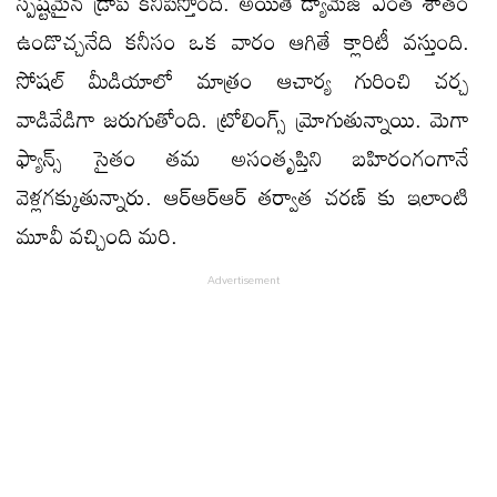
స్పష్టమైన డ్రాప్ కనిపిస్తోంది. అయితే డ్యామేజ్ ఎంత శాతం
ఉండొచ్చనేది కనీసం ఒక వారం ఆగితే క్లారిటీ వస్తుంది.
సోషల్ మీడియాలో మాత్రం ఆచార్య గురించి చర్చ
వాడివేడిగా జరుగుతోంది. ట్రోలింగ్స్ మ్రోగుతున్నాయి. మెగా
ఫ్యాన్స్ సైతం తమ అసంతృప్తిని బహిరంగంగానే
వెళ్లగక్కుతున్నారు. ఆర్ఆర్ఆర్ తర్వాత చరణ్ కు ఇలాంటి
మూవీ వచ్చింది మరి.