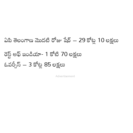
ఏపి తెలంగాణ మొదటి రోజు షేర్ – 29 కోట్ల 10 లక్షలు
రెస్ట్ అఫ్ ఇండియా- 1 కోటి 70 లక్షలు
ఓవర్సీస్ – 3 కోట్ల 85 లక్షలు