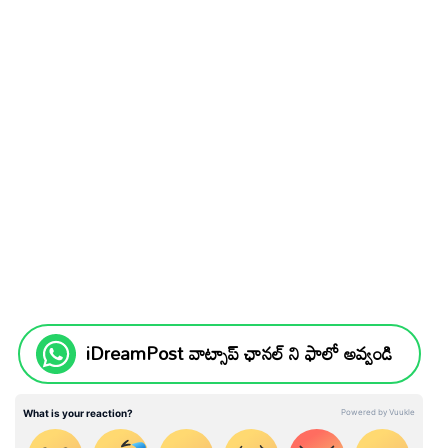
iDreamPost వాట్సాప్ ఛానల్ ని ఫాలో అవ్వండి