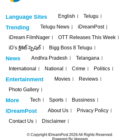
English
Telugu
Language Sites
Telugu News
iDreamPost
Trending
iDream FilmNager
OTT Releases This Week
iD's క్రికెట్ స్పెషల్
Bigg Boss 8 Telugu
Andhra Pradesh
Telangana
News
International
National
Crime
Politics
Movies
Reviews
Entertainment
Photo Gallery
Tech
Sports
Bussiness
More
About Us
Privacy Policy
iDreamPost
Contact Us
Disclaimer
© Copyright IDreamPost 2026 All Rights Reserved.
Powered By
Veegam