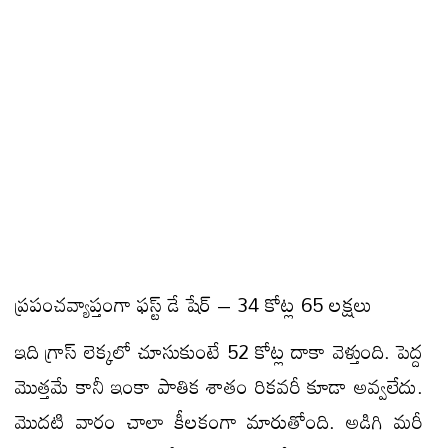
ప్రపంచవ్యాప్తంగా ఫస్ట్ డే షేర్ – 34 కోట్ల 65 లక్షలు
ఇది గ్రాస్ లెక్కలో చూసుకుంటే 52 కోట్ల దాకా వెళ్తుంది. పెద్ద
మొత్తమే కానీ ఇంకా పాతిక శాతం రికవరీ కూడా అవ్వలేదు.
మొదటి వారం చాలా కీలకంగా మారుతోంది. అడిగి మరీ