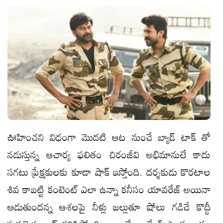
ఊహించని విధంగా మొదటి ఆట నుంచే బ్యాడ్ టాక్ తో
నడుస్తున్న ఆచార్య ఫలితం చిరంజీవి అభిమానులే కాదు
సగటు ప్రేక్షకులకు కూడా షాక్ ఇస్తోంది. దర్శకుడు కొరటాల
శివ కాబట్టి కంటెంట్ ఎలా ఉన్నా కనీసం యావరేజ్ అయినా
ఆడుతుందన్న ఆశలపై నీళ్లు జల్లుతూ షోలు గడిచే కొద్దీ