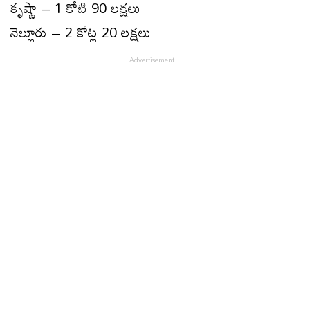
కృష్ణా – 1 కోటి 90 లక్షలు
నెల్లూరు – 2 కోట్ల 20 లక్షలు