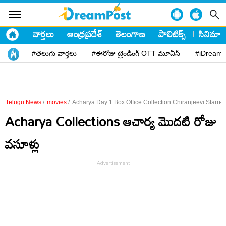
వార్తలు
ఆంధ్రప్రదేశ్
తెలంగాణ
పాలిటిక్స్
సినిమా
#తెలుగు వార్తలు
#ఈరోజు ట్రెండింగ్ OTT మూవీస్
#iDreamP
Telugu News
/
movies
/
Acharya Day 1 Box Office Collection Chiranjeevi Starre
Acharya Collections ఆచార్య మొదటి రోజు
వసూళ్లు