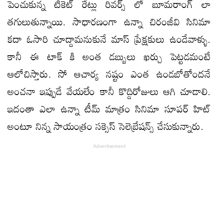
పెంచుకున్న టికెట్ రేట్లు రివర్స్ లో బూమరాంగ్ లా
తగులుతున్నాయి. సాధారణంగా ఉన్నా చిరంజీవి సినిమా
కదా ఓసారి చూద్దామనుకునే మాస్ ప్రేక్షకులు ఉండేవాళ్ళు.
కానీ ఈ టాక్ కి అంత డబ్బులు ఖర్చు పెట్టడమంటే
ఆలోచిస్తారు. సో ఆచార్య నష్టం ఎంత ఉండబోతోందనే
అంచనా ఇప్పుడే వేయలేం కానీ కొద్దిరోజులు ఆగి చూడాలి.
ఇదంతా ఎలా ఉన్నా టీమ్ మాత్రం సినిమా సూపర్ హిట్
అంటూ నిన్న సాయంత్రం సక్సెస్ సెలెబ్రేషన్స్ చేసుకున్నారు.