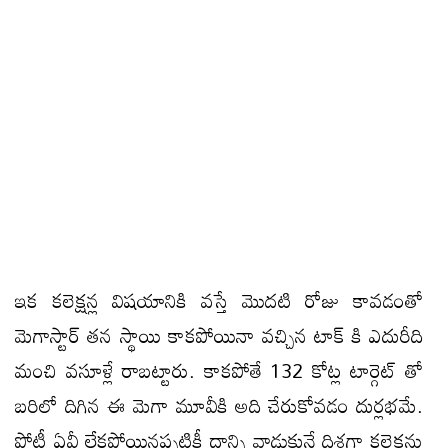
ఇక కలెక్షన్ల విషయానికి వస్తే మొదటి రోజు కావడంతో
మెగాస్టార్ తన స్థాయి కాకపోయినా వచ్చిన టాక్ కి ఎదురీది
మంచి వసూళ్లే రాబట్టారు. కాకపోతే 132 కోట్ల టార్గెట్ తో
బరిలో దిగిన ఈ మెగా మూవీకి అది చేరుకోవడం దుర్లభమే.
పోటీ ఏవీ లేకపోయినప్పటికీ దాన్ని వాడుకునే దిశగా కలెక్షన్లు