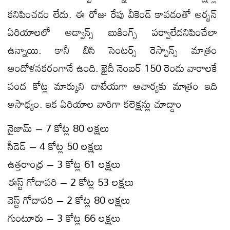
కనిపించడం లేదు. ఈ రోజు రేపు వీకెండ్ కావడంతో అర్బన్
ఏరియాలలో అడ్వాన్స్ బుకింగ్స్ పర్వాలేదనిపించేలా
ఉన్నాయి. కానీ బిసి సెంటర్స్ రెస్పాన్స్ మాత్రం
ఆందోళనకరంగానే ఉంది. ఖైదీ నెంబర్ 150 రెండు వారాలకే
వంద కోట్ల మార్కుని దాటేయగా ఆచార్యకు మాత్రం ఇది
అసాధ్యం. ఇక ఏరియాల వారిగా కలెక్షన్లు చూద్దాం
నైజామ్ – 7 కోట్ల 80 లక్షలు
సీడెడ్ – 4 కోట్ల 50 లక్షలు
ఉత్తరాంధ్ర – 3 కోట్ల 61 లక్షలు
ఈస్ట్ గోదావరి – 2 కోట్ల 53 లక్షలు
వెస్ట్ గోదావరి – 2 కోట్ల 80 లక్షలు
గుంటూరు – 3 కోట్ల 66 లక్షలు