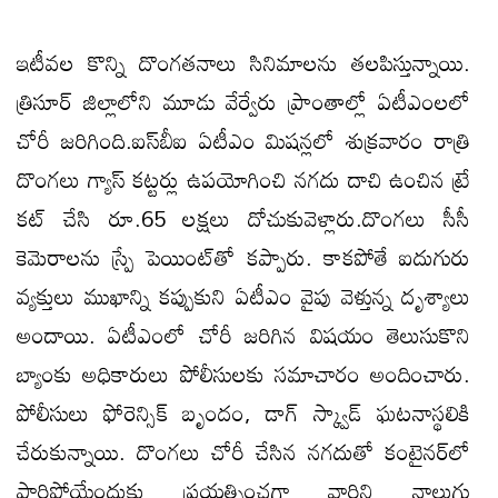
ఇటీవల కొన్ని దొంగతనాలు సినిమాలను తలపిస్తున్నాయి.
త్రిసూర్ జిల్లాలోని మూడు వేర్వేరు ప్రాంతాల్లో ఏటీఎంలలో
చోరీ జరిగింది.ఐస్‌బీఐ ఏటీఎం మిషన్లలో శుక్రవారం రాత్రి
దొంగలు గ్యాస్ కట్టర్లు ఉపయోగించి నగదు దాచి ఉంచిన ట్రే
కట్ చేసి రూ.65 లక్షలు దోచుకువెళ్లారు.దొంగలు సీసీ
కెమెరాలను స్ప్రే పెయింట్‌తో కప్పారు. కాకపోతే ఐదుగురు
వ్యక్తులు ముఖాన్ని కప్పుకుని ఏటీఎం వైపు వెళ్తున్న దృశ్యాలు
అందాయి. ఏటీఎం‌లో చోరీ జరిగిన విషయం తెలుసుకొని
బ్యాంకు అధికారులు పోలీసులకు సమాచారం అందించారు.
పోలీసులు ఫోరెన్సిక్ బృందం, డాగ్ స్క్వాడ్ ఘటనాస్థలికి
చేరుకున్నాయి. దొంగలు చోరీ చేసిన నగదుతో కంటైనర్‌లో
పారిపోయేందుకు ప్రయత్నించగా వారిని నాలుగు