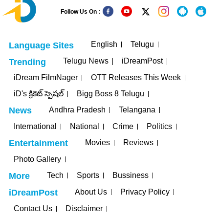
Follow Us On :
English
Telugu
Language Sites
Telugu News
iDreamPost
Trending
iDream FilmNager
OTT Releases This Week
iD's క్రికెట్ స్పెషల్
Bigg Boss 8 Telugu
Andhra Pradesh
Telangana
News
International
National
Crime
Politics
Movies
Reviews
Entertainment
Photo Gallery
Tech
Sports
Bussiness
More
About Us
Privacy Policy
iDreamPost
Contact Us
Disclaimer