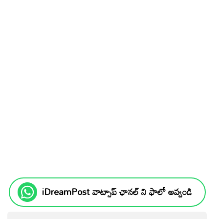
iDreamPost వాట్సాప్ ఛానల్ ని ఫాలో అవ్వండి