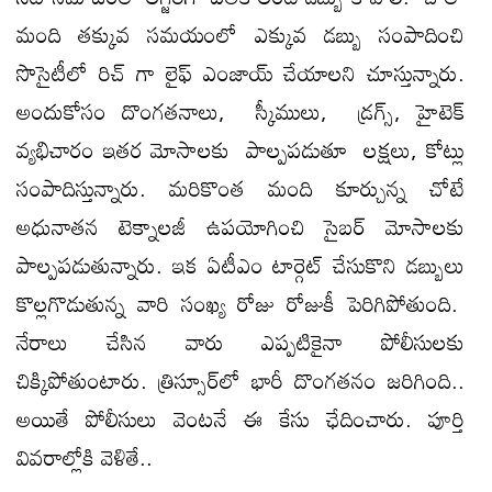
మంది తక్కువ సమయంలో ఎక్కువ డబ్బు సంపాదించి
సొసైటీలో రిచ్ గా లైఫ్ ఎంజాయ్ చేయాలని చూస్తున్నారు.
అందుకోసం దొంగతనాలు, స్కీములు, డ్రగ్స్, హైటెక్
వ్యభిచారం ఇతర మోసాలకు పాల్పపడుతూ లక్షలు, కోట్లు
సంపాదిస్తున్నారు. మరికొంత మంది కూర్చున్న చోటే
అధునాతన టెక్నాలజీ ఉపయోగించి సైబర్ మోసాలకు
పాల్పపడుతున్నారు. ఇక ఏటీఎం టార్గెట్ చేసుకొని డబ్బులు
కొల్లగొడుతున్న వారి సంఖ్య రోజు రోజుకీ పెరిగిపోతుంది.
నేరాలు చేసిన వారు ఎప్పటికైనా పోలీసులకు
చిక్కిపోతుంటారు. త్రిస్సూర్‌లో భారీ దొంగతనం జరిగింది..
అయితే పోలీసులు వెంటనే ఈ కేసు ఛేదించారు. పూర్తి
వివరాల్లోకి వెళితే..