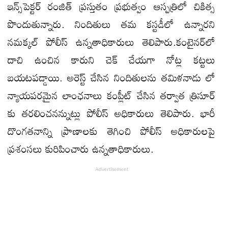
ఇన్స్‌పెక్టర్ రంజిత్ ప్రస్తుతం ప్రభుత్వం ఆస్పత్రిలో చికిత్స
పొందుతున్నారు. నిందితులు తమ కస్టడీలో ఉన్నారని
నమక్కల్ పోలీస్ ఉన్నతాధికారులు తెలిపారు.కంటైనర్‌లో
దాచి ఉంచిన కారుని చెక్ చేయగా నోట్ల కట్టలు
బయటపడ్డాయి. అరెస్ట్ చేసిన నిందితులను తమిళనాడు లో
న్యాయపరమైన లాంఛనాలు కంప్లీట్ చేసిన తర్వాత త్రిసూర్
కు తరలించనన్నుట్లు పోలీస్ అధికారులు తెలిపారు. భారీ
దొంగతనాన్ని ప్రాణాలకు తెగించి పోలీస్ అధికారులపై
ప్రశంసలు కురిపించారు ఉన్నతాధికారులు.