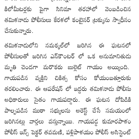
కిలోమీటర్లకు పైగా సినిమా తరహాలో వెంబడించిన
తమిళనాడు పోలీసులు కేరళలో కంటైనర్ ట్రక్కును స్వాధీనం
చేసుకున్నారు.
తమిళనాడులోని నమక్కల్‌లో జరిగిన ఈ ఘటనలో
పోలీసులతో జరిగిన ఎన్‌కౌంటర్ లో ఒక అనుమానితుడు
మృతి చెందగా మరొకరు బుల్లెట్ గాయం అయ్యింది.
గాయపడిన వ్యక్తిని చికిత్స కోసం కోయంబత్తూరుకు
తరలించారు. ఈ ఆపరేషన్ లో ఇద్దరు తమిళనాడు పోలీసు
అధికారులు సైతం గాయపడ్డారు. ఈ ఘటన దోపిడికి
పాల్పపడిన ముఠా సభ్యులను అరెస్ట్ చేసే సమయంలో
జరిగినట్లు వార్తలు వస్తున్నాయి. గాయపడ్డ కుమారపాళం
పోలీస్ ఇన్స్ పెక్టర్ తవమణి, పళ్లిపాళయం పోలీస్ అసిస్టెంట్