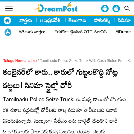
వార్తలు
ఆంధ్రప్రదేశ్
తెలంగాణ
పాలిటిక్స్
సినిమా
#తెలుగు వార్తలు
#ఈరోజు ట్రెండింగ్ OTT మూవీస్
#iDreamP
Telugu News
/
crime
/
Tamilnadu Police Seize Truck With Cash Stolen From Ker
కంటైనర్‌లో కారు.. కారులో గుట్టలకొద్ది నోట్ల
కట్టలు! సినిమా స్టైల్లో చోరీ
Tamilnadu Police Seize Truck: ఈ మధ్య కాలంలో దొంగలు
రక రకాల పద్దతుల్లో చోరీలకు పాల్పపడుతూ పోలీసులకు సవాల్
విసురుతున్నారు. ముఖ్యంగా ఏటీఎం లను టార్గెట్ చేసుకొని భారీ
దొంగతనాలకు పాల్పపడుతున్న ఘటనలు తరుచూ వెలుగు