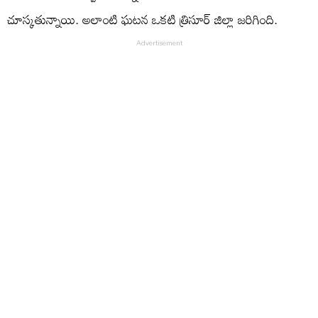
చూస్కతున్నాయి. అలాంటి ఘటన ఒకటి త్రిసూర్ జిల్లా జరిగింది.