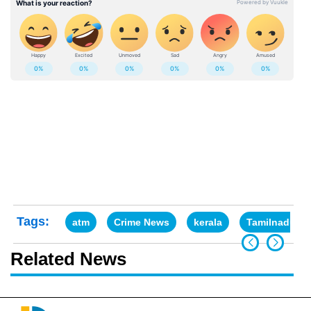
Tags:
atm
Crime News
kerala
Tamilnadu
Related News