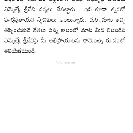
ఎమ్మెల్యే శ్రీదేవి చర్యలు చేపట్టారు. ఇవి కూడా త్వరలో
పూర్తవుతాయని స్థానికులు అంటున్నారు. మరి..మాట ఇచ్చి
తప్పించుకునే నేతలు ఉన్న కాలంలో మాట మీద నిలబడిన
ఎమ్మెల్యే శ్రీదేవిపై మీ అభిప్రాయాలను కామెంట్స్ రూపంలో
తెలియేజేయండి.