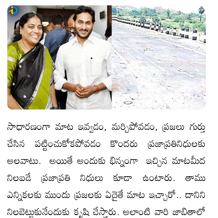
సాధారణంగా మాట ఇవ్వడం, మర్చిపోవడం, ప్రజలు గుర్తు
చేసిన పట్టించుకోకపోవడం కొందరు ప్రజాప్రతినిధులకు
అలవాటు. అయితే అందుకు భిన్నంగా ఇచ్చిన మాటమీద
నిలబడే ప్రజాప్రతి నిధులు కూడా ఉంటారు. తాము
ఎన్నికలకు ముందు ప్రజలకు ఏదైతే మాట ఇచ్చారో.. దానిని
నిలబెట్టుకునేందుకు కృషి చేస్తారు. అలాంటి వారి జాబితాలో