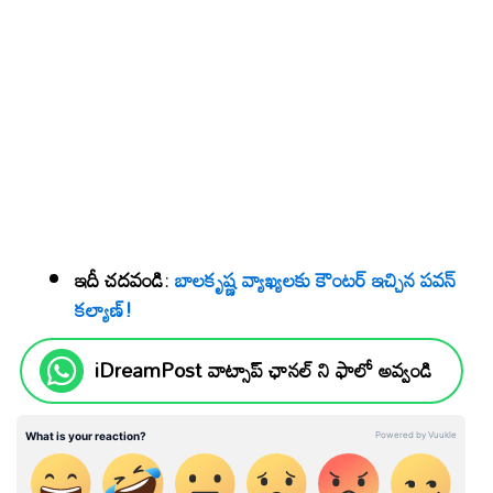
ఇదీ చదవండి
:
బాలకృష్ణ వ్యాఖ్యలకు కౌంటర్ ఇచ్చిన పవన్
కల్యాణ్!
iDreamPost వాట్సాప్ ఛానల్ ని ఫాలో అవ్వండి