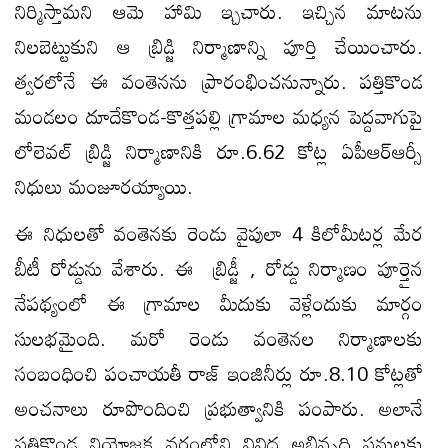
నిర్మిస్తామని ఆమె హామి ఇ్చచారు. ఇచ్చిన మాటను
నిలబెట్టుకుని ఆ బ్రిడ్జి నిర్మాణాన్ని పూర్తి చేయించారు.
త్వరలోనే ఈ వంతెనను ప్రారంభించనున్నారు. పత్తికొండ
మండలం దూదేకొండ-కొత్తపల్లి గ్రామాల మధ్యన పెద్దవాగుపై
లోలెవల్ బ్రిడ్జి నిర్మాణానికి రూ.6.62 కోట్ల ఏపీఆర్ఆర్సీ
నిధులు మంజూరయ్యాయి.
ఈ నిధులతో వంతెనకు రెండు వైపులా 4 కిలోమీటర్ల మేర
బీటీ రోడ్డును వేశారు. ఈ బ్రిడ్జీ , రోడ్డు నిర్మాణం పూర్తైన
నేపథ్యంలో ఈ గ్రామాల మీదుకు వెళ్లేందుకు మార్గం
సులభమైంది. మరో రెండు వంతెనల నిర్మాణాలకు
సంబంధించి పంచాయతీ రాజ్ ఇంజినీర్లు రూ.8.10 కోట్లతో
అంచనాలు రూపొందించి ప్రభుత్వానికి పంపారు. అలానే
పత్తికొండ నియోజక వర్గంలోని వివిధ అభివృద్ధి పనులకు