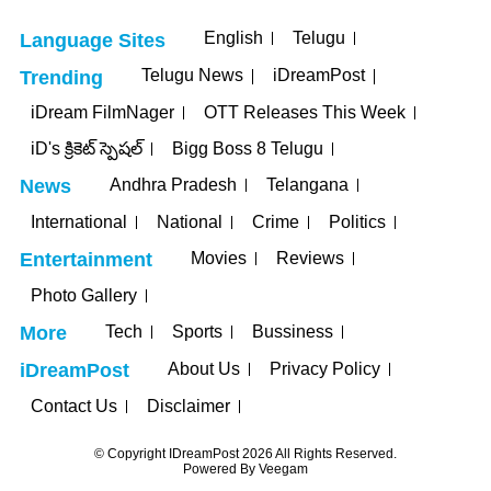
English
Telugu
Language Sites
Telugu News
iDreamPost
Trending
iDream FilmNager
OTT Releases This Week
iD's క్రికెట్ స్పెషల్
Bigg Boss 8 Telugu
Andhra Pradesh
Telangana
News
International
National
Crime
Politics
Movies
Reviews
Entertainment
Photo Gallery
Tech
Sports
Bussiness
More
About Us
Privacy Policy
iDreamPost
Contact Us
Disclaimer
© Copyright IDreamPost 2026 All Rights Reserved.
Powered By
Veegam