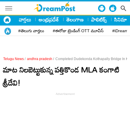
వార్తలు
ఆంధ్రప్రదేశ్
తెలంగాణ
పాలిటిక్స్
సినిమా
#తెలుగు వార్తలు
#ఈరోజు ట్రెండింగ్ OTT మూవీస్
#iDreamP
Telugu News
/
andhra pradesh
/
Completed Dudekonda Kothapally Bridge In Ku
మాట నిలబెట్టుకున్న పత్తికొండ MLA కంగాటి
శ్రీదేవి!