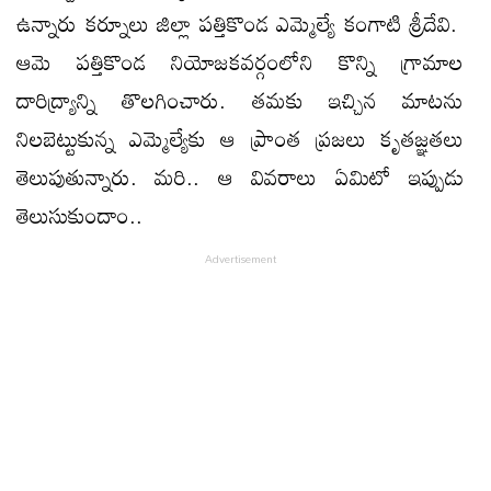
ఉన్నారు కర్నూలు జిల్లా పత్తికొండ ఎమ్మెల్యే కంగాటి శ్రీదేవి.
ఆమె పత్తికొండ నియోజకవర్గంలోని కొన్ని గ్రామాల
దారిద్య్రాన్ని తొలగించారు. తమకు ఇచ్చిన మాటను
నిలబెట్టుకున్న ఎమ్మెల్యేకు ఆ ప్రాంత ప్రజలు కృతజ్ఞతలు
తెలుపుతున్నారు. మరి.. ఆ వివరాలు ఏమిటో ఇప్పుడు
తెలుసుకుందాం..