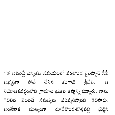
గత అసెంబ్లీ ఎన్నికల సమయంలో పత్తికొండ వైఎస్సార్ సీపీ
అభ్యర్థిగా పోటీ చేసిన కంగాటి శ్రీదేవి.. ఆ
నియోజకవర్గంలోని గ్రామాల ప్రజల కష్టాన్ని విన్నారు. తాను
గెలిచిన వెంటనే సమస్యలు పరిష్కరిస్తానని తెలిపారు.
అంతేకాక ముఖ్యంగా దూదేకొండ-కొత్తపల్లి బ్రిడ్జిని