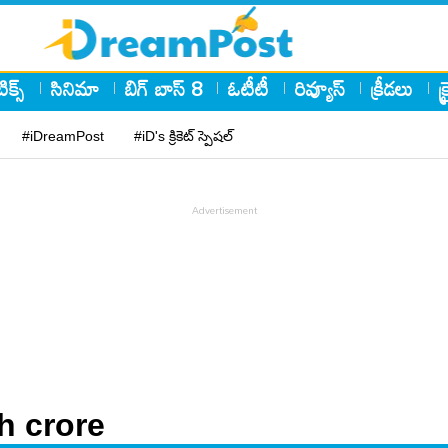
ిక్స్
సినిమా
బిగ్ బాస్ 8
ఓటీటీ
రివ్యూస్
క్రీడలు
క
#iDreamPost
#iD's క్రికెట్ స్పెషల్
h crore