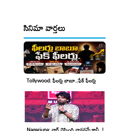
సినిమా వార్తలు
Tollywood: ఫీలర్లు బాబూ..ఫేక్ ఫీలర్లు
Nagarjuna: నాగ్ చెప్పింది వాస్తవమే కానీ..!