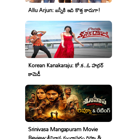
Allu Arjun: బన్నీకి ఇది కొత్త కాదుగా!
Korean Kanakaraju: కో.క..ఓ హర్రర్
కామెడీ
Srinivasa Mangapuram Movie
Review:శ్రీనివాస మంగాపురం రివ్యూ &