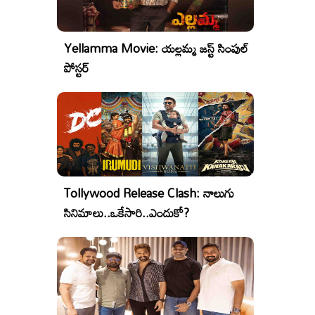
Yellamma Movie: యల్లమ్మ జస్ట్ సింపుల్
పోస్టర్
Tollywood Release Clash: నాలుగు
సినిమాలు..ఒకేసారి..ఎందుకో?