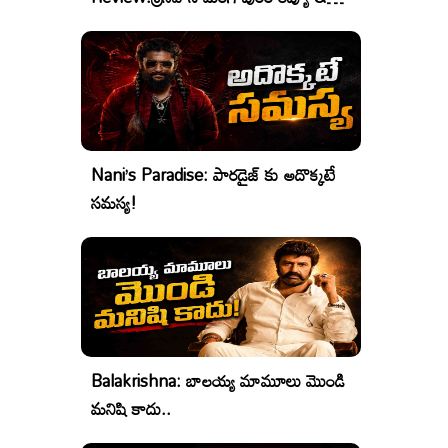
రేటింగ్
Nani’s Paradise: పారడైజ్ కు అదొక్కటే
సమస్య!
Balakrishna: బాలయ్య మామూలు మొండి
మనిషి కాదు..