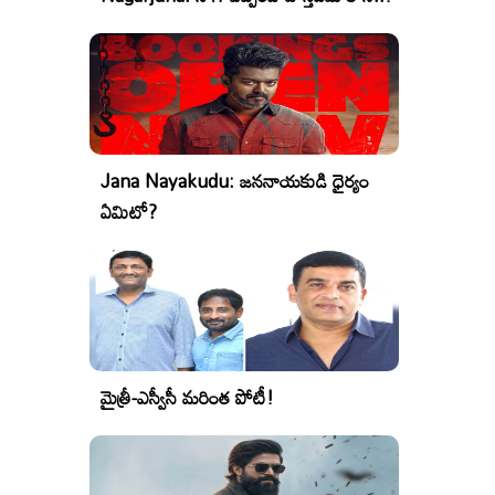
Jana Nayakudu: జననాయకుడి ధైర్యం
ఏమిటో?
మైత్రీ-ఎస్వీసీ మరింత పోటీ!