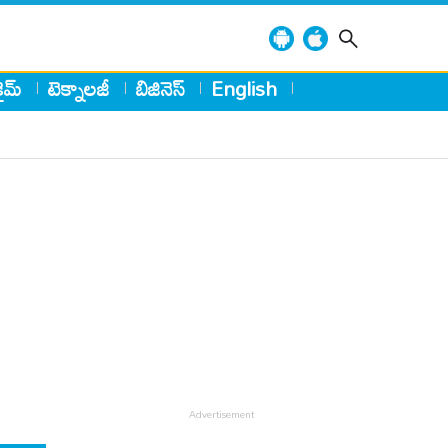
్రైమ్
టెక్నాలజీ
బిజినెస్
English