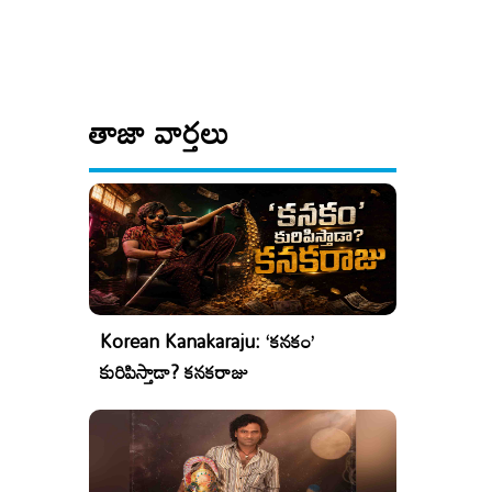
తాజా వార్తలు
Korean Kanakaraju: ‘కనకం’
కురిపిస్తాడా? కనకరాజు