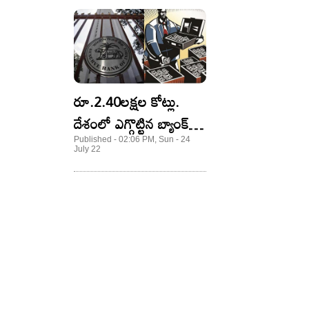
రూ.2.40ల‌క్ష‌ల‌ కోట్లు.
దేశంలో ఎగ్గొట్టిన బ్యాంక్
లోన్ల మొత్తం 87 దేశాల
Published - 02:06 PM, Sun - 24
July 22
జీడీపీక‌న్నా ఎక్కువే