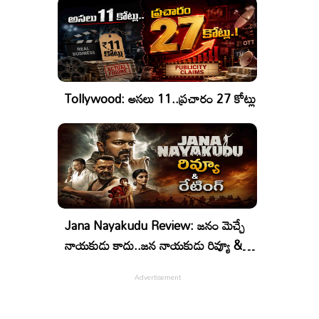
Tollywood: అసలు 11..ప్రచారం 27 కోట్లు
Jana Nayakudu Review: జనం మెచ్చే
నాయకుడు కాదు..జన నాయకుడు రివ్యూ &
రేటింగ్!