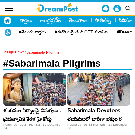
వార్తలు
ఆంధ్రప్రదేశ్
తెలంగాణ
పాలిటిక్స్
సినిమా
#తెలుగు వార్తలు
#ఈరోజు ట్రెండింగ్ OTT మూవీస్
#iDreamP
/
Telugu News
Sabarimala Pilgrims
#Sabarimala Pilgrims
శబరిమల ఏర్పాట్లపై విమర్శలు..
Sabarimala Devotees:
ప్రభుత్వానికి కేరళ హైకోర్టు
శబరిమలలో భారీగా భక్తుల రద్దీ!
ఆదేశాలు!
అల్లాడిపోతున్న అయ్యప్పలు!
Published - 06:27 PM, Sat - 16 December
Published - 07:23 PM, Wed - 13 December
23
23