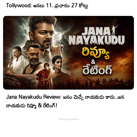
Tollywood: అసలు 11..ప్రచారం 27 కోట్లు
Jana Nayakudu Review: జనం మెచ్చే నాయకుడు కాదు..జన
నాయకుడు రివ్యూ & రేటింగ్!