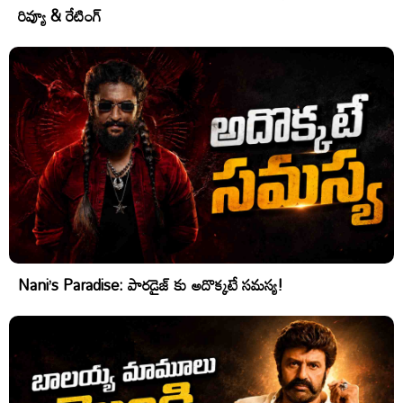
రివ్యూ & రేటింగ్
Nani’s Paradise: పారడైజ్ కు అదొక్కటే సమస్య!