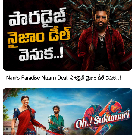
Nani’s Paradise Nizam Deal: పారడైజ్ నైజాం డీల్ వెనుక..!