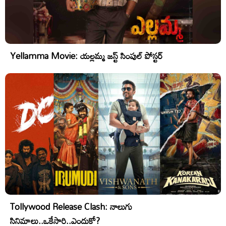
Yellamma Movie: యల్లమ్మ జస్ట్ సింపుల్ పోస్టర్
Tollywood Release Clash: నాలుగు
సినిమాలు..ఒకేసారి..ఎందుకో?