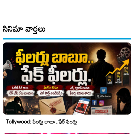
సినిమా వార్తలు
Tollywood: ఫీలర్లు బాబూ..ఫేక్ ఫీలర్లు