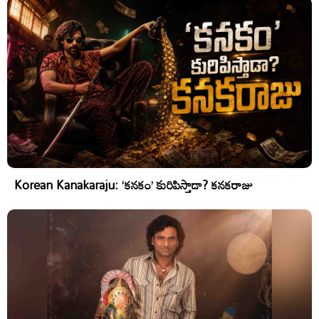
Korean Kanakaraju: ‘కనకం’ కురిపిస్తాడా? కనకరాజు