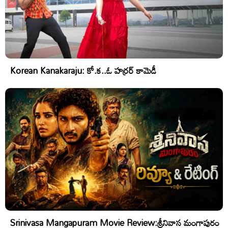
Korean Kanakaraju: కో.క..ఓ హర్రర్ కామెడీ
Srinivasa Mangapuram Movie Review:శ్రీనివాస మంగాపురం