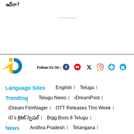
ఇదేనా?
Follow Us On :
English
Telugu
Language Sites
Telugu News
iDreamPost
Trending
iDream FilmNager
OTT Releases This Week
iD's క్రికెట్ స్పెషల్
Bigg Boss 8 Telugu
Andhra Pradesh
Telangana
News