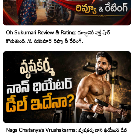
Oh Sukumari Review & Rating: చూడ్డానికి వెళ్తే షాక్
కొడుతుంది..’ఓ సుకుమారి’ రివ్యూ & రేటింగ్.
Naga Chaitanya’s Vrushakarma: వృషకర్మ నాన్ థియేటర్ డీల్