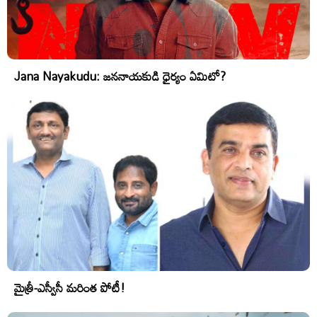
Jana Nayakudu: జననాయకుడి ధైర్యం ఏమిటో?
మైత్రీ-ఎస్వీసీ మరింత పోటీ!