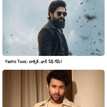
Yash’s Toxic: టాక్సిక్..భారీ సేఫ్ గేమ్!