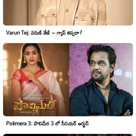
Varun Tej: వరుణ్ తేజ్ – గ్యాప్ తప్పదా?
Polimera 3: పొలిమేర 3 లో సీనియర్ అర్జున్