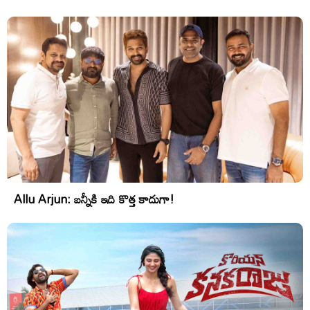
Allu Arjun: బన్నీకి ఇది కొత్త కాదుగా!