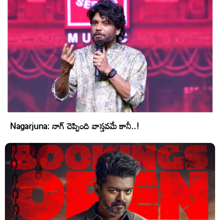
Nagarjuna: నాగ్ చెప్పింది వాస్తవమే కానీ..!