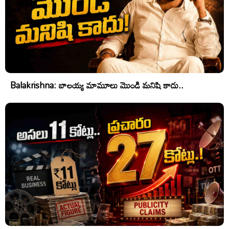
Balakrishna: బాలయ్య మామూలు మొండి మనిషి కాదు..