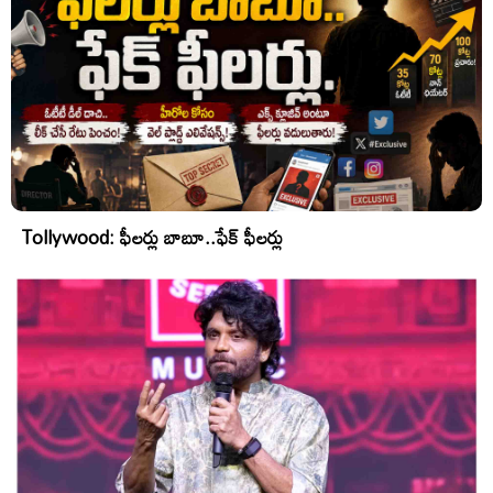
Tollywood: ఫీలర్లు బాబూ..ఫేక్ ఫీలర్లు