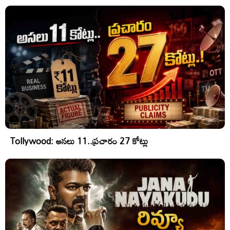
Tollywood: అసలు 11..ప్రచారం 27 కోట్లు