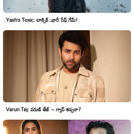
Yash’s Toxic: టాక్సిక్..భారీ సేఫ్ గేమ్!
Varun Tej: వరుణ్ తేజ్ – గ్యాప్ తప్పదా?