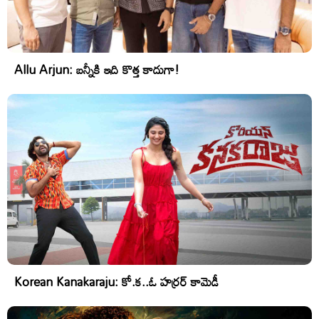
Allu Arjun: బన్నీకి ఇది కొత్త కాదుగా!
Korean Kanakaraju: కో.క..ఓ హర్రర్ కామెడీ