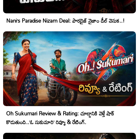
Nani’s Paradise Nizam Deal: పారడైజ్ నైజాం డీల్ వెనుక..!
Oh Sukumari Review & Rating: చూడ్డానికి వెళ్తే షాక్
కొడుతుంది..’ఓ సుకుమారి’ రివ్యూ & రేటింగ్.