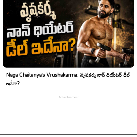
Naga Chaitanya’s Vrushakarma: వృషకర్మ నాన్ థియేటర్ డీల్
ఇదేనా?