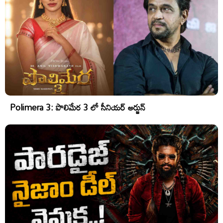
Polimera 3: పొలిమేర 3 లో సీనియర్ అర్జున్