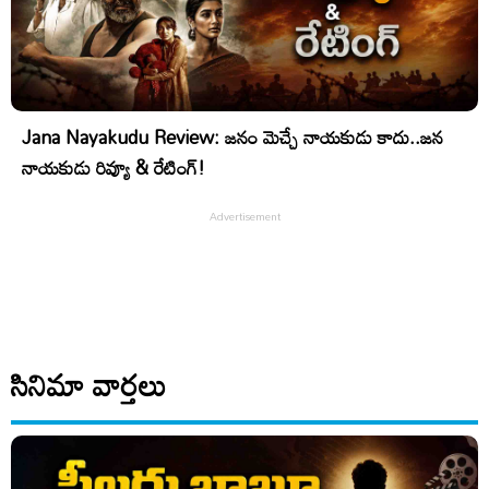
Jana Nayakudu Review: జనం మెచ్చే నాయకుడు కాదు..జన
నాయకుడు రివ్యూ & రేటింగ్!
సినిమా వార్తలు