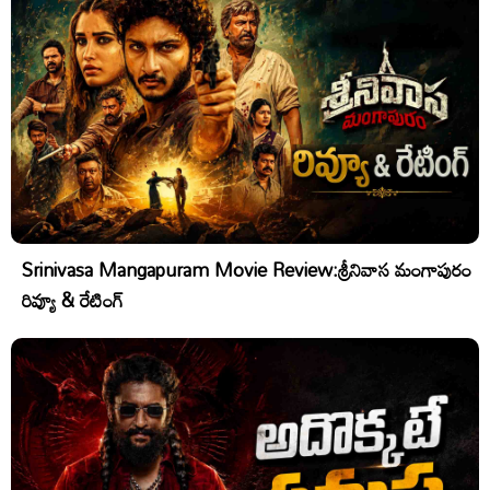
Srinivasa Mangapuram Movie Review:శ్రీనివాస మంగాపురం
రివ్యూ & రేటింగ్