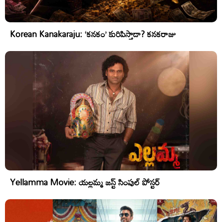
Korean Kanakaraju: ‘కనకం’ కురిపిస్తాడా? కనకరాజు
Yellamma Movie: యల్లమ్మ జస్ట్ సింపుల్ పోస్టర్