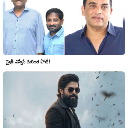
మైత్రీ-ఎస్వీసీ మరింత పోటీ!