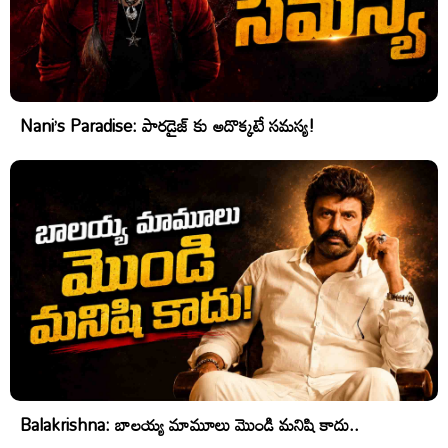
Nani’s Paradise: పారడైజ్ కు అదొక్కటే సమస్య!
Balakrishna: బాలయ్య మామూలు మొండి మనిషి కాదు..