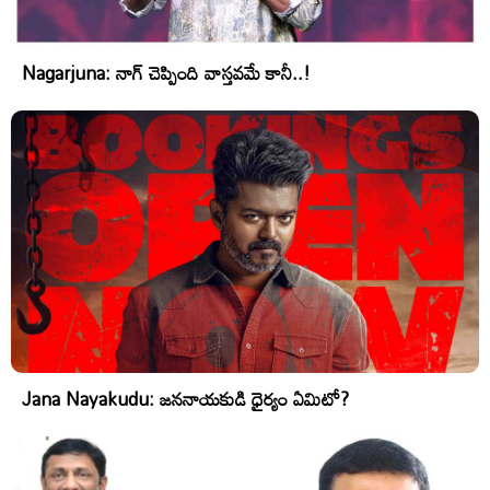
Nagarjuna: నాగ్ చెప్పింది వాస్తవమే కానీ..!
Jana Nayakudu: జననాయకుడి ధైర్యం ఏమిటో?