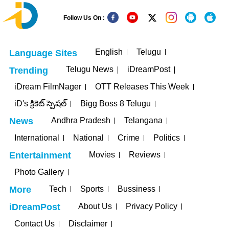
Follow Us On :
English
Telugu
Language Sites
Telugu News
iDreamPost
Trending
iDream FilmNager
OTT Releases This Week
iD's క్రికెట్ స్పెషల్
Bigg Boss 8 Telugu
Andhra Pradesh
Telangana
News
International
National
Crime
Politics
Movies
Reviews
Entertainment
Photo Gallery
Tech
Sports
Bussiness
More
About Us
Privacy Policy
iDreamPost
Contact Us
Disclaimer