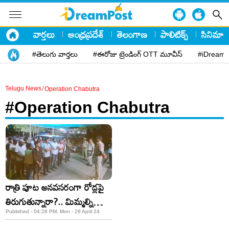
వార్తలు
ఆంధ్రప్రదేశ్
తెలంగాణ
పాలిటిక్స్
సినిమా
#తెలుగు వార్తలు
#ఈరోజు ట్రెండింగ్ OTT మూవీస్
#iDreamP
/
Telugu News
Operation Chabutra
#Operation Chabutra
రాత్రి పూట అనవసరంగా రోడ్లపై
తిరుగుతున్నారా?.. మిమ్మల్ని
దేవుడు కూడా కాపాడలేడు!
Published - 04:28 PM, Mon - 29 April 24