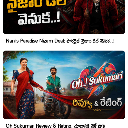
Nani’s Paradise Nizam Deal: పారడైజ్ నైజాం డీల్ వెనుక..!
Oh Sukumari Review & Rating: చూడ్డానికి వెళ్తే షాక్