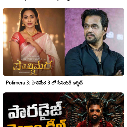
Polimera 3: పొలిమేర 3 లో సీనియర్ అర్జున్