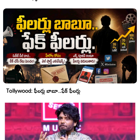
Tollywood: ఫీలర్లు బాబూ..ఫేక్ ఫీలర్లు