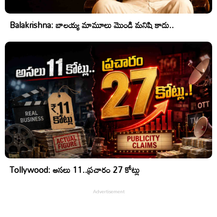
Balakrishna: బాలయ్య మామూలు మొండి మనిషి కాదు..
Tollywood: అసలు 11..ప్రచారం 27 కోట్లు