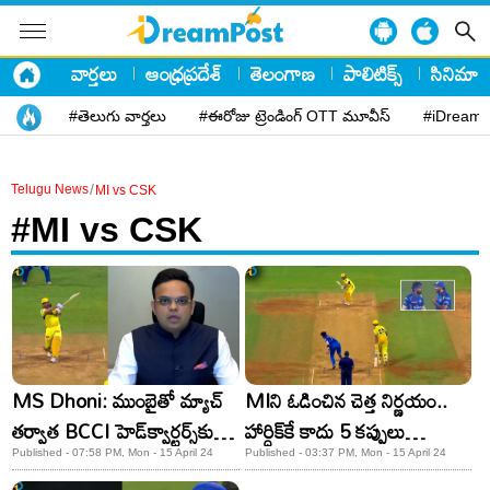
వార్తలు
ఆంధ్రప్రదేశ్
తెలంగాణ
పాలిటిక్స్
సినిమా
#తెలుగు వార్తలు
#ఈరోజు ట్రెండింగ్ OTT మూవీస్
#iDreamP
/
Telugu News
MI vs CSK
#MI vs CSK
MS Dhoni: ముంబైతో మ్యాచ్​
MIని ఓడించిన చెత్త నిర్ణయం..
తర్వాత BCCI హెడ్​క్వార్టర్స్​కు
హార్దిక్​కే కాదు 5 కప్పులు
ధోని.. పెద్ద ప్లానింగే ఇది!
అందించిన రోహిత్​కూ తట్టలేదు!
Published - 07:58 PM, Mon - 15 April 24
Published - 03:37 PM, Mon - 15 April 24