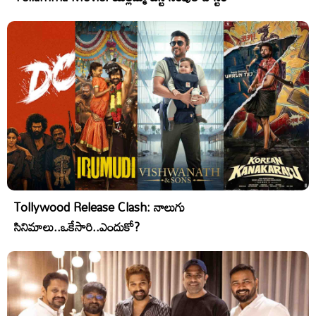
Tollywood Release Clash: నాలుగు
సినిమాలు..ఒకేసారి..ఎందుకో?