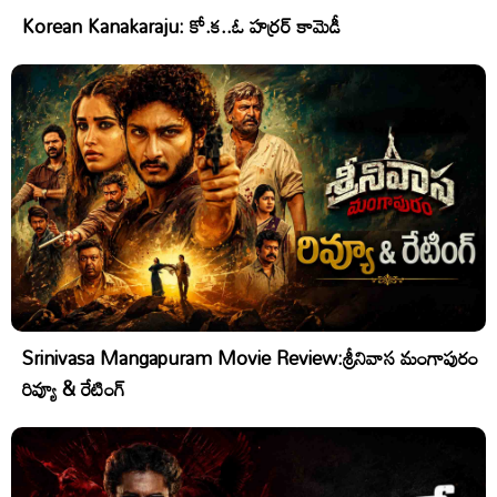
Korean Kanakaraju: కో.క..ఓ హర్రర్ కామెడీ
Srinivasa Mangapuram Movie Review:శ్రీనివాస మంగాపురం
రివ్యూ & రేటింగ్