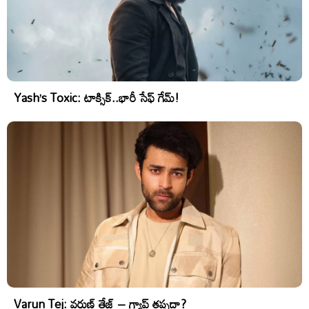
Yash’s Toxic: టాక్సిక్..భారీ సేఫ్ గేమ్!
Varun Tej: వరుణ్ తేజ్ – గ్యాప్ తప్పదా?