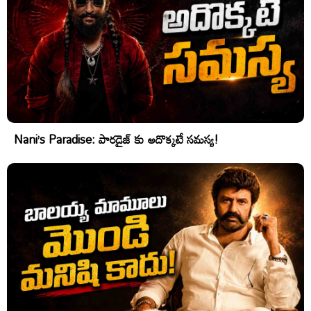
Nani’s Paradise: పారడైజ్ కు అదొక్కటే సమస్య!