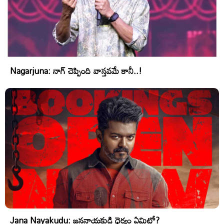
Nagarjuna: నాగ్ చెప్పింది వాస్తవమే కానీ..!
Jana Nayakudu: జననాయకుడి ధైర్యం ఏమిటో?