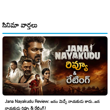
సినిమా వార్తలు
Jana Nayakudu Review: జనం మెచ్చే నాయకుడు కాదు..జన
నాయకుడు రివ్యూ & రేటింగ్!