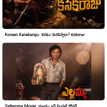
Korean Kanakaraju: ‘కనకం’ కురిపిస్తాడా? కనకరాజు
Yellamma Movie: యల్లమ్మ జస్ట్ సింపుల్ పోస్టర్