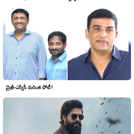
మైత్రీ-ఎస్వీసీ మరింత పోటీ!