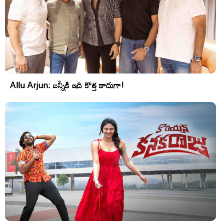
Allu Arjun: బన్నీకి ఇది కొత్త కాదుగా!