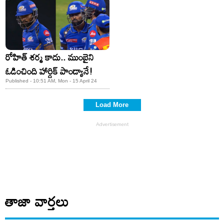
రోహిత్‌ శర్మ కాదు.. ముంబైని
ఓడించింది హార్దిక్‌ పాండ్యానే!
Published - 10:51 AM, Mon - 15 April 24
Load More
తాజా వార్తలు