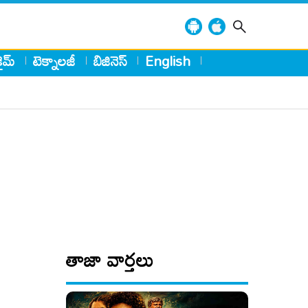
్రైమ్
టెక్నాలజీ
బిజినెస్
English
తాజా వార్తలు