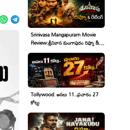
Srinivasa Mangapuram Movie
Review:శ్రీనివాస మంగాపురం రివ్యూ &
రేటింగ్
Tollywood: అసలు 11..ప్రచారం 27
కోట్లు