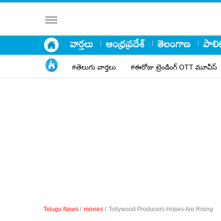
వార్తలు
ఆంధ్రప్రదేశ్
తెలంగాణ
పాలిట
#తెలుగు వార్తలు
#ఈరోజు ట్రెండింగ్ OTT మూవీస్
Telugu News
/
movies
/
Tollywood Producers Hopes Are Rising