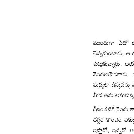
ముందుగా ఏదో ఒక
చెప్పమంటారు. ఆ రూ
పెట్టుకున్నారు. 
మొదలుపెడతారు. ఇ
మధ్యలో డిస్కషన్లు
మీద తను అనుకున్న ర
దీనంతటికీ రెండు 
దగ్గర కొంచెం ఎక్కు
ఇస్తారో, ఇవ్వరో