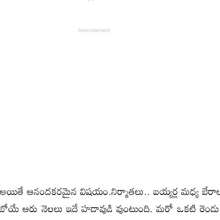
 అయితే ఆనందకరమైన విషయం.నిర్మాతలు.. బయ్యర్ల మధ్య బేరా
ోయే ఆరు నెలలు ఇదే హడావుడి వుంటుంది. మరో ఒకటి రెండు