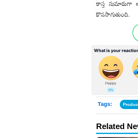
కాస్త సుమారుగా
కొనసాగుతుంది.
Tags:
Produc
Related N