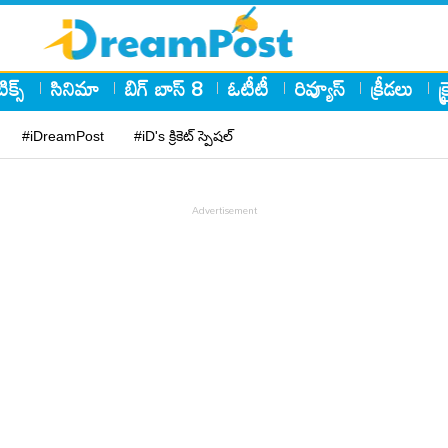
ిక్స్
సినిమా
బిగ్ బాస్ 8
ఓటీటీ
రివ్యూస్
క్రీడలు
క
#iDreamPost
#iD's క్రికెట్ స్పెషల్