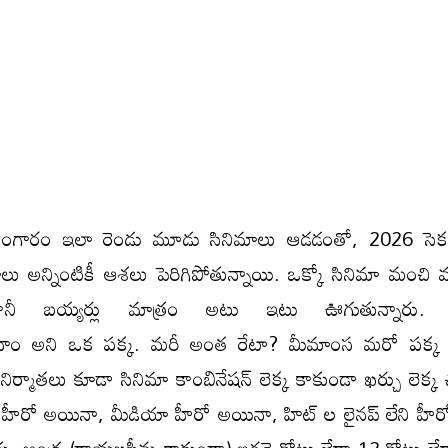
ి బంగారం ఇలా రెండు మూడు సినిమాలు ఆడడంతో, 2026 సెక
లు అన్నింటికీ ఆశలు పెరిగిపోతున్నాయి. ఒక్కో సినిమా మంచి మం
 కానీ బయ్యర్లు మాత్రం అటు ఇటు ఊగుతున్నారు. స
ాం అని ఒక పక్క. మరీ అంత రేటా? మీమాంస మరో పక్క బ
ిర్మాతలు కూడా సినిమా కాంబినేషన్ లెక్క కాకుండా ఖర్చు లెక్క చ
త్త హీరో అయినా, మీడియా హీరో అయినా, హిట్ ల లైనప్ లేని హీ