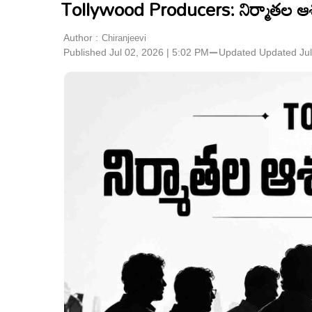
Tollywood Producers: నిర్మాతల ఆశ
Author :
Chiranjeevi
Published Jul 02, 2026 | 5:02 PM
⚊
Updated
Updated Jul