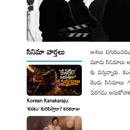
సినిమా వార్తలు
ఆశలు చిగురించడం
మూడు సినిమాలు ఆడ
కు వస్తున్నారు. క
రెండు సినిమాలు 
పెరగడం అనుకోవాల
Korean Kanakaraju:
‘కనకం’ కురిపిస్తాడా? కనకరాజు