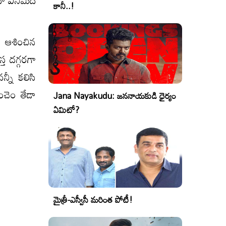
ా ఎనిమిది
కానీ..!
 ఆశించిన
్త దగ్గరగా
్నీ కలిసి
ొంచెం తేడా
Jana Nayakudu: జననాయకుడి ధైర్యం
ఏమిటో?
మైత్రీ-ఎస్వీసీ మరింత పోటీ!