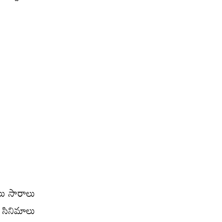
లు సారాలు
 సినిమాలు