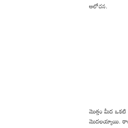
ఆలోచన.
మొత్తం మీద ఒకటి
మొదలయ్యాయి. రాబ