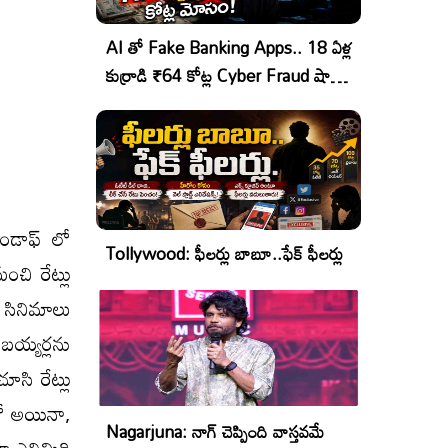
AI తో Fake Banking Apps.. 18 ఏళ్ల
కుర్రాడి ₹64 కోట్ల Cyber Fraud షాకింగ్
ఆపరేషన్!
ండాఫ్ లో
Tollywood: ఫీలర్లు బాబూ..ఫేక్ ఫీలర్లు
చి రేట్లు
ినిమాలు
య్యర్లను
ూసి రేట్లు
రో అయినా,
Nagarjuna: నాగ్ చెప్పింది వాస్తవమే