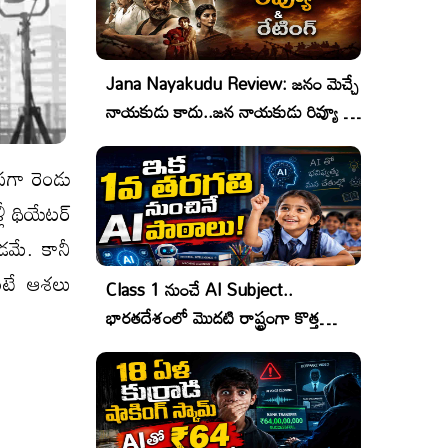
Jana Nayakudu Review: జనం మెచ్చే
నాయకుడు కాదు..జన నాయకుడు రివ్యూ &
రేటింగ్!
సగా రెండు
ీ థియేటర్
డమే. కానీ
ుంటే ఆశలు
Class 1 నుంచే AI Subject..
భారతదేశంలో మొదటి రాష్ట్రంగా కొత్త
చరిత్ర!