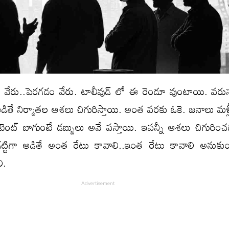
 వేరు..పెరగడం వేరు. టాలీవుడ్ లో ఈ రెండూ వుంటాయి. వరు
ితే నిర్మాతల ఆశలు చిగురిస్తాయి. అంత వరకు ఓకె. జనాలు మళ్ల
ంటెంట్ బాగుంటే డబ్బులు అవే వస్తాయి. ఇవన్నీ ఆశలు చిగురించ
గట్టిగా ఆడితే అంత రేటు కావాలి..ఇంత రేటు కావాలి అనుక
ి.