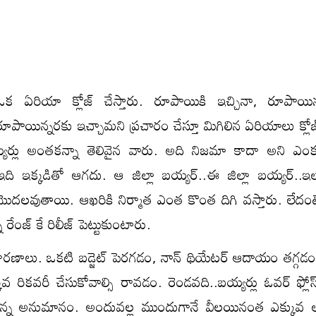
 ఏరియా క్లోజ్ చేస్తారు. రూపాయికి ఇచ్చినా, రూపాయిన
పాయిన్నరకు ఇచ్చామని ప్రచారం చేస్తూ మిగిలిన ఏరియాలు క్లోజ్
బయ్యర్లు అంతకన్నా తెలివైన వారు. అది నిజమా కాదా అని ఎంక
ది ఇక్కడితో ఆగదు. ఆ జిల్లా బయ్యర్..ఈ జిల్లా బయ్యర్..
 మొదలవుతాయి. ఆఖరికి నిర్మాత ఎంత కొంత దిగి వస్తారు. లేదంటే
ేంజ్ కే రిలీజ్ పెట్టుకుంటారు.
కారణాలు. ఒకటి బడ్జెట్ పెరగడం, నాన్ థియేటర్ ఆదాయం తగ్గడం
వ రికవరీ చేసుకోవాల్సి రావడం. రెండవది..బయ్యర్లు ఓవర్ ఫ్లోస్ 
 అన్న అనుమానం. అందువల్ల ముందుగానే వీలయినంత ఎక్కువ లా