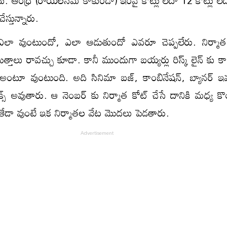
. ఆంధ్ర (రాయలసీమ కాకుండా) ఇరవై కోట్లు లేదా 12 కోట్లు లేద
స్తున్నారు.
ఎలా వుంటుందో, ఎలా ఆడుతుందో ఎవరూ చెప్పలేరు. నిర్మాత
త్తాలు రావచ్చు కూడా. కానీ ముందుగా బయ్యర్లు రిస్క్ లైన్ కు కాస
్క అంటూ వుంటుంది. అది సినిమా బజ్, కాంబినేషన్, బ్యానర్ ఇవన
ఫిక్స్ అవుతారు. ఆ నెంబర్ కు నిర్మాత కోట్ చేసే దానికి మధ్య క
 తేడా వుంటే ఇక నిర్మాతల వేట మొదలు పెడతారు.