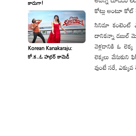
అవన్నీ చూడడం లేదు
కాదుగా!
కోట్లు అంటూ కోట్ చే
సినిమా కంటెంట్ 
దానికన్నా డబుల్ మొ
వెళ్లడానికి ఓ లెక
Korean Kanakaraju:
లెక్కలు వేసుకుని 
కో.క..ఓ హర్రర్ కామెడీ
వుంటే సరే, ఎక్కువ