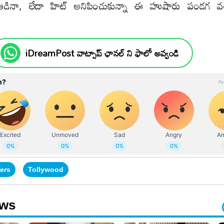
 ఆడినా, లేదా హిట్ అనిపించుకున్నా ఈ హుషారు పండగ 
iDreamPost వాట్సాప్ ఛానల్ ని ఫాలో అవ్వండి
ers
Tollywood
ews