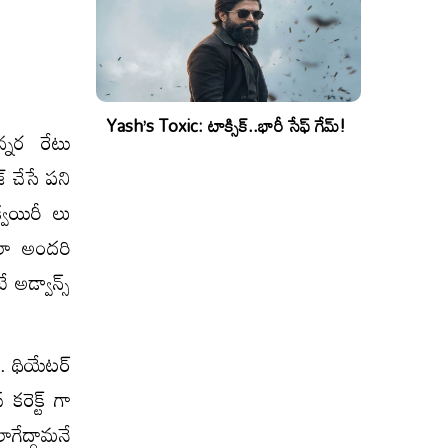
Yash’s Toxic: టాక్సిక్..భారీ సేఫ్ గేమ్!
్నర రేటు
 చేసే పని
్వయిరీ లు
ఇలా అందరి
 అడ్వాన్స్
. థియేటర్
కరెక్ట్ గా
గేద్దామనే