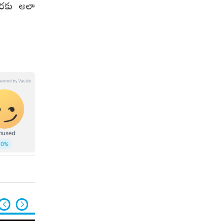
వరకు అలా