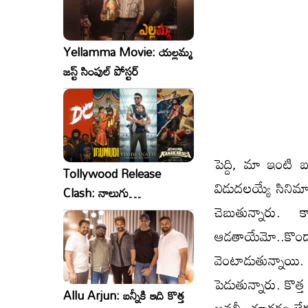
Yellamma Movie: యల్లమ్మ
జస్ట్ సింపుల్ పోస్టర్
పెద్ది, మా ఇంట
Tollywood Release
విడుదలయ్యే సినిమా
Clash: నాలుగు
చెబుతున్నారు.
సినిమాలు..ఒకేసారి..ఎందుకో?
ఆడతాయేమో..కొంద
వెంటాడుతున్నాయి. న
పెడుతున్నారు. కొ
Allu Arjun: బన్నీకి ఇది కొత్త