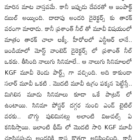
మారిన మాట వాస్తవమే. కానీ ఇప్పుడు దేవరతో ఆ ఇంపాక్ట్
డబుల్ అయ్యింది. దాదాపు అందరి డైరెక్టర్స్ కు తారక్
వరంగా మారాడు. కానీ ప్రశాంత్ నీల్ తో మూవీ విషయంలో
మాత్రం తారక్ చాలా లక్కీ. హీరోలలో ఎన్టీఆర్ లానే..
ఇండియాలో మోస్ట్ వాంటెడ్ డైరెక్టర్స్ లో ప్రశాంత్ నీల్
ఒకరు. తీసింది నాలుగు సినిమాలే.. ఆ నాలుగు సినిమాలలో
KGF మూవీ రెండు పార్ట్స్ గా వచ్చింది. అది కాకుండా
సలార్ మూవీ ఒకటి . మొదటి మూవీ ఉగ్రం పక్కన పెట్టేస్తే..
మిగిలిన మూడు సినిమాలు కూడా ఒకే పాట్రన్ లో
ఉంటాయి. సినిమా పోస్టర్ దగ్గర నుంచి ఎండ్ టైటిల్
వరకు.. బొగ్గు పులిమినట్లు అలాంటి విజువల్స్ ఏ
కనిపిస్తాయి. ఇలాంటి థీమ్ లో మొదటి సారి KGF మూవీ
చూసినప్పుడు అందరికి కాస్త కొత్తగా అనిపించింది. కానీ