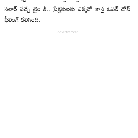
సలార్ వచ్చే టైం కి.. ప్రేక్షకులకు ఎక్కడో కాస్త ఓవర్ డోస్
ఫీలింగ్ కలిగింది.