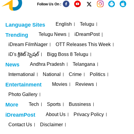
Follow Us On :
English
Telugu
Language Sites
Telugu News
iDreamPost
Trending
iDream FilmNager
OTT Releases This Week
iD's క్రికెట్ స్పెషల్
Bigg Boss 8 Telugu
Andhra Pradesh
Telangana
News
International
National
Crime
Politics
Movies
Reviews
Entertainment
Photo Gallery
Tech
Sports
Bussiness
More
About Us
Privacy Policy
iDreamPost
Contact Us
Disclaimer