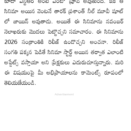
కూడా ఎన్టీఆర్ అంటే ఏంటో ప్రూవ్ అవుతుంది. ఇక ఆ
సినిమా అయిన వెంటనే తారక్ ప్రశాంత్ నీల్ మూవీ షూట్
లో జాయిన్ అవుతాడు. అయితే ఈ సినిమాను నవంబర్
నెలాఖరుకు మొదలు పెట్టొచ్చని సమాచారం. ఈ సినిమాను
2026 సంక్రాంతికి రిలీజ్ ఉండొచ్చని అంచనా. రిలీజ్
సంగతి పక్కన పెడితే సినిమా స్టార్ట్ అయిన తర్వాత ఎలాంటి
అప్డేట్స్ వస్తాయా అని ప్రేక్షకులు ఎదురుచూస్తున్నారు. మరి
ఈ విషయంపై మీ అభిప్రాయాలను కామెంట్స్ రూపంలో
తెలియజేయండి.