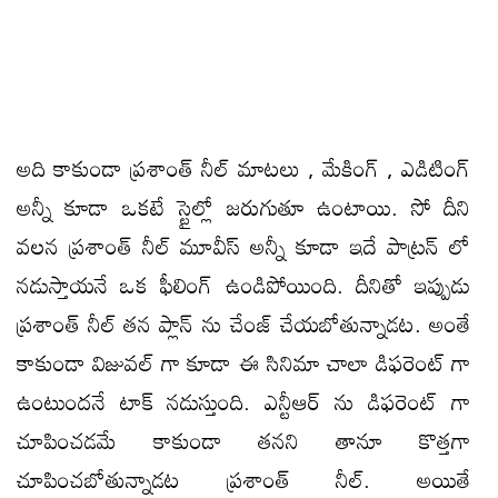
అది కాకుండా ప్రశాంత్ నీల్ మాటలు , మేకింగ్ , ఎడిటింగ్
అన్నీ కూడా ఒకటే స్టైల్లో జరుగుతూ ఉంటాయి. సో దీని
వలన ప్రశాంత్ నీల్ మూవీస్ అన్నీ కూడా ఇదే పాట్రన్ లో
నడుస్తాయనే ఒక ఫీలింగ్ ఉండిపోయింది. దీనితో ఇప్పుడు
ప్రశాంత్ నీల్ తన ప్లాన్ ను చేంజ్ చేయబోతున్నాడట. అంతే
కాకుండా విజువల్ గా కూడా ఈ సినిమా చాలా డిఫరెంట్ గా
ఉంటుందనే టాక్ నడుస్తుంది. ఎన్టీఆర్ ను డిఫరెంట్ గా
చూపించడమే కాకుండా తనని తానూ కొత్తగా
చూపించబోతున్నాడట ప్రశాంత్ నీల్. అయితే