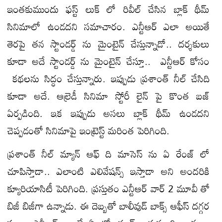
ఇంతకుముందు ఫస్ట్ లుక్ లో రివీల్ చేసిన బ్లాక్ థీమ్
సినిమాలో ఉండదని సమాచారం. ఎన్టీఆర్ ఎలా అయితే
తెరపై తన స్టాండర్డ్ ను మైంటైన్ చేస్తున్నాడో.. దర్శకులు
కూడా అదే స్టాండర్డ్ ను మైంటైన్ చేస్తూ.. ఎన్టీఆర్ కోసం
కథలను సిద్ధం చేస్తున్నారు. ఇప్పుడు ప్రశాంత్ నీల్ చేసిది
కూడా అదే. ఆల్రెడీ సినిమా స్టోరీ లైన్ పై కొంత బజ్
ఏర్పడింది. ఇక ఇప్పుడు అసలు బ్లాక్ థీమ్ ఉండదని
చెప్పడంతో సినిమాపై ఇంట్రెస్ట్ మరింత పెరిగింది.
ప్రశాంత్ నీల్ మ్యాన్ ఆఫ్ ది మాసెస్ ను ఏ రేంజ్ లో
చూపిస్తాడా.. ఎలాంటి ఎలివేషన్స్ ఇస్తాడా అని అందరికి
క్యూరియాసిటీ పెరిగింది. ప్రస్తుతం ఎన్టీఆర్ వార్ 2 మూవీ తో
బిజీ బిజీగా ఉన్నాడు. ఈ దెబ్బతో బాలీవుడ్ బాక్స్ ఆఫీస్ దగ్గర