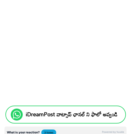
iDreamPost వాట్సాప్ ఛానల్ ని ఫాలో అవ్వండి