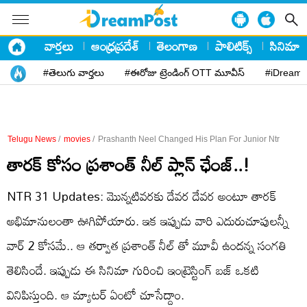
వార్తలు
ఆంధ్రప్రదేశ్
తెలంగాణ
పాలిటిక్స్
సినిమా
#తెలుగు వార్తలు
#ఈరోజు ట్రెండింగ్ OTT మూవీస్
#iDreamP
Telugu News
/
movies
/
Prashanth Neel Changed His Plan For Junior Ntr
తారక్ కోసం ప్రశాంత్ నీల్ ప్లాన్ ఛేంజ్..!
NTR 31 Updates: మొన్నటివరకు దేవర దేవర అంటూ తారక్
అభిమానులంతా ఊగిపోయారు. ఇక ఇప్పుడు వారి ఎదురుచూపులన్నీ
వార్ 2 కోసమే.. ఆ తర్వాత ప్రశాంత్ నీల్ తో మూవీ ఉందన్న సంగతి
తెలిసిందే. ఇప్పుడు ఈ సినిమా గురించి ఇంట్రెస్టింగ్ బజ్ ఒకటి
వినిపిస్తుంది. ఆ మ్యాటర్ ఏంటో చూసేద్దాం.