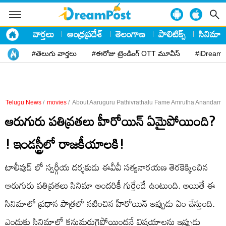
వార్తలు
ఆంధ్రప్రదేశ్
తెలంగాణ
పాలిటిక్స్
సినిమా
#తెలుగు వార్తలు
#ఈరోజు ట్రెండింగ్ OTT మూవీస్
#iDreamP
Telugu News
/
movies
/
About Aaruguru Pathivrathalu Fame Amrutha Anandamayi
ఆరుగురు పతివ్రతలు హీరోయిన్ ఏమైపోయింది?
! ఇండస్ట్రీలో రాజకీయాలకి!
టాలీవుడ్ లో స్వర్గీయ దర్శకుడు ఈవీవీ సత్యనారయణ తెరకెక్కించిన
ఆరుగురు పతివ్రతలు సినిమా అందరికీ గుర్తేండే ఉంటుంది. అయితే ఈ
సినిమాలో ప్రధాన పాత్రలో నటించిన హీరోయిన్ ఇప్పుడు ఏం చేస్తుంది.
ఎందుకు సినిమాల్లో కనుమరుగైపోయిందనే విషయాలను ఇప్పుడు