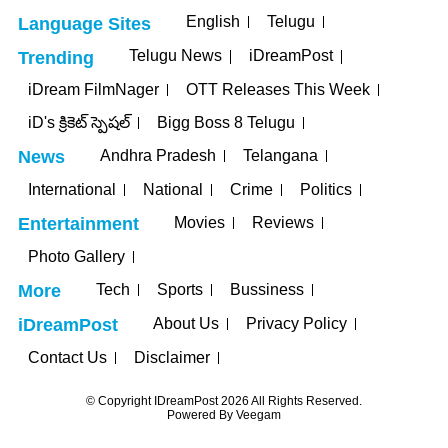
English
Telugu
Language Sites
Telugu News
iDreamPost
Trending
iDream FilmNager
OTT Releases This Week
iD's క్రికెట్ స్పెషల్
Bigg Boss 8 Telugu
Andhra Pradesh
Telangana
News
International
National
Crime
Politics
Movies
Reviews
Entertainment
Photo Gallery
Tech
Sports
Bussiness
More
About Us
Privacy Policy
iDreamPost
Contact Us
Disclaimer
© Copyright IDreamPost 2026 All Rights Reserved.
Powered By
Veegam