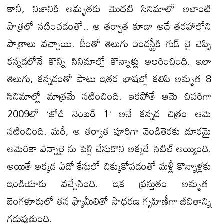
కానీ, నిజానికి అమృతకు మొదటి సినిమాలో అలాంటి
పాత్రలో నటించడంతో.. ఆ తర్వాత కూడా అదే తరహాలోని
పాత్రాలు వచ్చాయి. దీంతో తెలుగు ఇండస్ట్రీకి గుడ్ బై చెప్పి
కన్నడలోనే కొన్ని సినిమాల్లో కొన్నాళ్లు అలరించింది. ఇలా
తెలుగు, కన్నడంతో పాటు ఇతర భాషల్లో కలిపి అమృత 8
సినిమాల్లో మాత్రమే నటించింది. ఇకపోతే ఆమె చివరిగా
2009లో ‘జోడి నెంబర్ 1’ అనే కన్నడ చిత్రం ఆమె
నటించింది. మరీ, ఆ తర్వాత పూర్తిగా వెండితెరకు దూరమై
అమెరికా ఎన్నారై ను పెళ్లి చేసుకొని అక్కడే సెటిల్ అయ్యింది.
అయితే అక్కడ ఏదో కేసులో చిక్కుకోవడంతో మళ్లీ కొన్నాళ్లకు
ఇండియాకు వచ్చేసింది. ఇక ప్రస్తుతం అమృత
బెంగళూరులో తన ఫ్యామీలితో సాధరణ గృహిణీగా జీవితాన్ని
గడుపుతుంది.