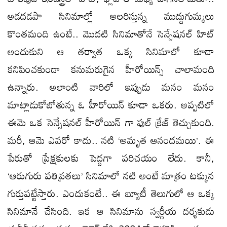
అడదడపా సినిమాల్లో అలరిస్తున్న ముద్దుగుమ్మలు
కొంతమంది ఉంటే.. మొదటి సినిమాతోనే సెన్సేషనల్ హిట్
అందుకుని ఆ తర్వాత ఒక్క సినిమాలో కూడా
కనిపించకుండా కనుమరుగైన హీరోయిన్స్ చాలామంది
ఉన్నారు. అలాంటి వారిలో ఇప్పుడు మనం మనం
మాట్లాడుకోబోతున్న ఓ హీరోయిన్ కూడా ఒకరు. అప్పటిలో
ఈమె ఒక సెన్సేషనల్ హీరోయిన్ గా ఫుల్ క్రేజ్ తెచ్చుకుంది.
మరీ, ఆమె ఎవరో కాదు.. నటి ‘అమృత ఆనందమయి’. ఈ
పేరుతో ప్రేక్షకులకు పెద్దగా పరిచయం లేదు. కానీ,
‘ఆరుగురు పతివ్రతలు’ సినిమాలో నటి అంటే మాత్రం టక్కున
గుర్తుపట్టేస్తారు. ఎందుకంటే.. ఈ బ్యూటీ తెలుగులో ఆ ఒక్క
సినిమానే చేసింది. ఇక ఆ సినిమాను స్వర్గీయ దర్శకుడు