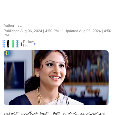
Author :
sai
Published Aug 06, 2024 | 4:50 PM
⚊
Updated
Aug 06, 2024 | 4:50
PM
Follow
|
Us
టాలీవుడ్ ఇండస్ట్రీలో హిట్, ఫ్లాప్ ల మధ్య ఊగిసలాడుతూ..