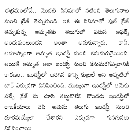
ఈక్రమంలోనే.. మొదటి సినిమాలో నటించి తెలుగునాట
మంచి క్రేజ్ తెచ్చుకుంది. ఇక ఈ సినిమాతో ఫుల్ క్రేజ్
తెచ్చుకున్న అమృతకు తెలుగులో వరుస ఆఫర్స్
అందుకుంటుందని అంతా అనుకున్నారు. కానీ,
అనూహ్యంగా అమృత ఇండస్ట్రీ నుంచి కనుమరుగైయింది.
అయితే అమృత అలా ఇండస్ట్రీ నుంచి కనుమరగవ్వడానికి
కారణం.. ఇండస్ట్రీలో జరిగిన కొన్ని కుట్రలే అని అప్పటిలో
టాక్ ఎక్కువగా వినిపించింది. ముఖ్యంగా ఇండస్ట్రీలో ఆమెకు
వచ్చే క్రేజ్ ను చూసి తట్టుకొలేని కొందరు ఇండస్ట్రీలో
రాజకీయాలు చేసి ఆమెను తెలుగు ఇండస్ట్రీ నుంచి
దూరమయ్యేలా చేశారని ఎక్కువగా గుసగుసలు
వినిపించాయి.