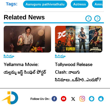
Tags:
Aaruguru pathivrathalu
Actress
Amrutha
Related News
సినిమా
సినిమా
సి
Yellamma Movie:
Tollywood Release
Al
యల్లమ్మ జస్ట్ సింపుల్ పోస్టర్
Clash: నాలుగు
క
సినిమాలు..ఒకేసారి..ఎందుకో?
Follow Us On :