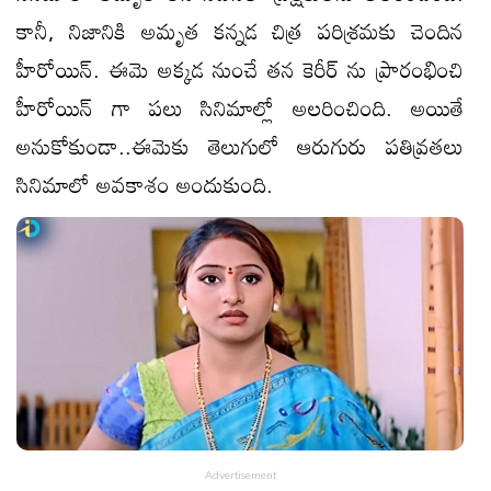
కానీ, నిజానికి అమృత కన్నడ చిత్ర పరిశ్రమకు చెందిన
హీరోయిన్. ఈమె అక్కడ నుంచే తన కెరీర్ ను ప్రారంభించి
హీరోయిన్ గా పలు సినిమాల్లో అలరించింది. అయితే
అనుకోకుండా..ఈమెకు తెలుగులో ఆరుగురు పతివ్రతలు
సినిమాలో అవకాశం అందుకుంది.