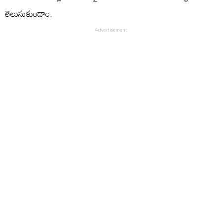
తెలుసుకుందాం.