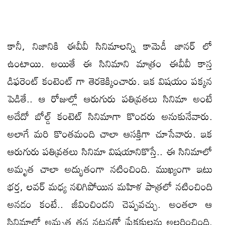
కానీ, నిజానికి ఈవీవీ సినిమాలన్ని కామెడీ జానర్ లో
ఉంటాయి. అయితే ఈ సినిమాని మాత్రం ఈవీవీ కాస్త
డిఫరెంట్ కంటెంట్ గా తెరకెక్కించారు. ఇక విషయం పక్కన
పెడితే.. ఆ రోజుల్లో ఆరుగురు పతివ్రతలు సినిమా అంటే
అదేదో బోల్డ్ కంటెట్ సినిమాగా కొందరు అనుకునేవారు.
అలాగే మరి కొంతమంది చాలా ఆసక్తిగా చూసేవారు. ఇక
ఆరుగురు పతివ్రతలు సినిమా విషయానికొస్తే.. ఈ సినిమాలో
అమృత చాలా అద్భుతంగా నటించింది. ముఖ్యంగా ఇటు
భర్త, లవర్ మధ్య నలిగిపోయిన మహిళ పాత్రలో నటించింది
అనడం కంటే.. జీవించిందని చెప్పవచ్చు. అంతలా ఆ
సినిమాలో అమృత తన నటనతో ప్రేక్షకులను అలరించింది.