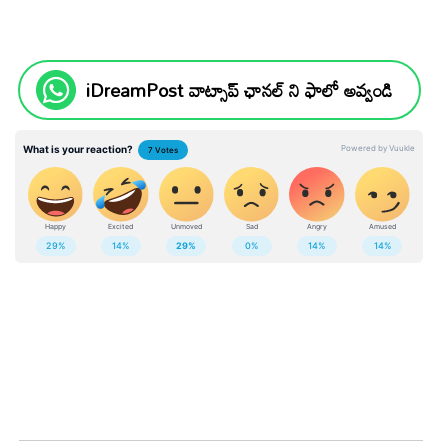
iDreamPost వాట్సాప్ ఛానల్ ని ఫాలో అవ్వండి