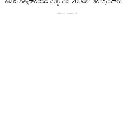
ఈవీవీ సత్యనారయణ డైరెక్ట్ చేసి 2004లో తెరకెక్కించారు.