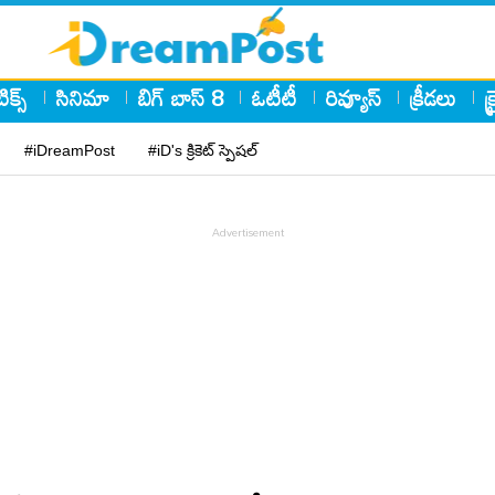
ిక్స్
సినిమా
బిగ్ బాస్ 8
ఓటీటీ
రివ్యూస్
క్రీడలు
క
#iDreamPost
#iD's క్రికెట్ స్పెషల్