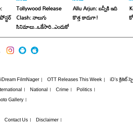
:
Tollywood Release
Allu Arjun: బన్నీకి ఇది
K
పోస్టర్
Clash: నాలుగు
కొత్త కాదుగా!
క
సినిమాలు..ఒకేసారి..ఎందుకో?
iDream FilmNager
OTT Releases This Week
iD's క్రికెట్ స్
ternational
National
Crime
Politics
oto Gallery
Contact Us
Disclaimer