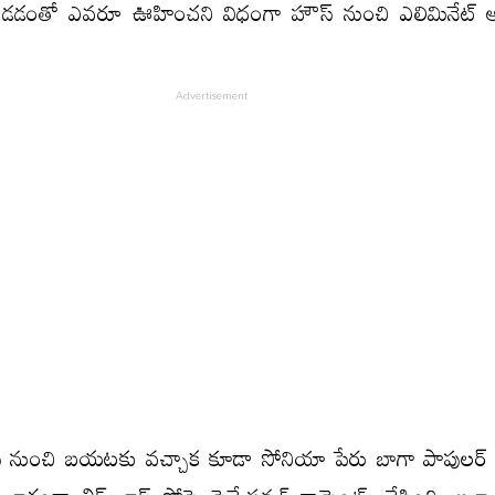
 పడడంతో ఎవరూ ఊహించని విధంగా హౌస్ నుంచి ఎలిమినేట్ అ
స్ నుంచి బయటకు వచ్చాక కూడా సోనియా పేరు బాగా పాపులర్ 