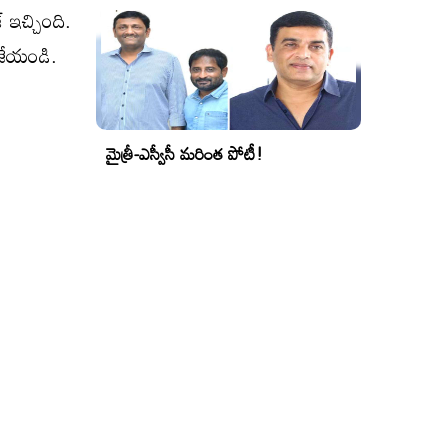
 ఇచ్చింది.
జేయండి.
మైత్రీ-ఎస్వీసీ మరింత పోటీ!