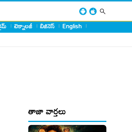
్రైమ్
టెక్నాలజీ
బిజినెస్
English
తాజా వార్తలు