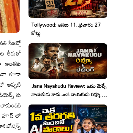
Tollywood: అసలు 11..ప్రచారం 27
కోట్లు
తి సీజన్లో
ఆట తీరుతో
యా అంతకు
యినా కూడా
ందో అప్పటి
Jana Nayakudu Review: జనం మెచ్చే
యెన్స్ కు
నాయకుడు కాదు..జన నాయకుడు రివ్యూ &
రేటింగ్!
చాలామందికి
్ హౌస్ లో
మినేషన్స్