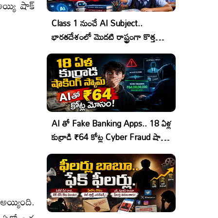
య్యి షాక్
Class 1 నుంచే AI Subject..
భారతదేశంలో మొదటి రాష్ట్రంగా కొత్త
చరిత్ర!
AI తో Fake Banking Apps.. 18 ఏళ్ల
కుర్రాడి ₹64 కోట్ల Cyber Fraud షాకింగ్
ఆపరేషన్!
అయ్యింది.