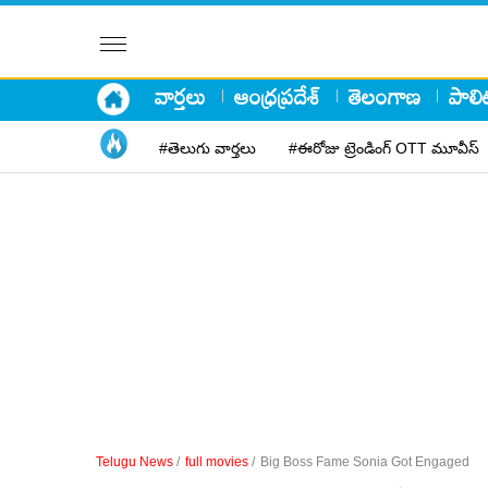
వార్తలు
ఆంధ్రప్రదేశ్
తెలంగాణ
పాలిట
#తెలుగు వార్తలు
#ఈరోజు ట్రెండింగ్ OTT మూవీస్
Telugu News
/
full movies
/
Big Boss Fame Sonia Got Engaged