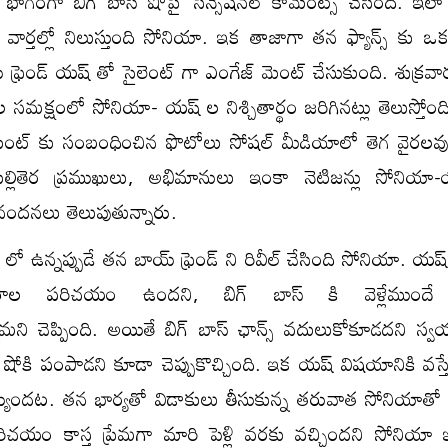
ో భాగంగా బిగ్ బాస్ షోపై సెన్సేషనల్ కామెంట్స్ చేసింది. ఇ
్తల్లో నిలుస్తుంది సోనియా. ఇక తాజాగా తన ఫ్యాన్స్ కు ఒక స
 ఫ్రెండ్ యష్ తో సైలెంట్ గా ఎంగేజ్ మెంట్ చేసుకుంది. శుక్రవ
సమక్షంలో సోనియా- యష్ ల నిశ్చితార్థం జరిగినట్లు తెలుస్తోంది.
ెంట్ కు సంబంధించిన ఫొటోలు సోషల్ మీడియాలో తెగ వైరలవు
ుల్లితెర ప్రముఖులు, అభిమానులు ఇంకా నెటిజన్లు సోనియ
ినందనలు తెలుపుతున్నారు.
 లో ఉన్నప్పుడే తన బాయ్ ఫ్రెండ్ ని రివీల్ చేసింది సోనియా. య
ాల పరిచయం ఉందని, బిగ్ బాస్ కి వెళ్లేముందే
ామని చెప్పింది. అయితే బిగ్ బాస్ ఛాన్స్ వదులుకోకూడదని స
ోకి పంపాడని కూడా చెప్పుకొచ్చింది. ఇక యష్ విషయానికి వస్తే
అయ్యిందట. తన భార్యతో విడాకులు తీసుకున్న తరువాత సోనియా
రిచయం కాస్త ప్రేమగా మారి పెళ్లి వరకు వచ్చిందని సోనియ