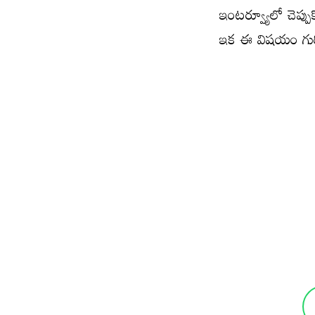
ఇంటర్వ్యూలో చెప్పు
ఇక ఈ విషయం గురి