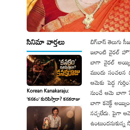
సినిమా వార్తలు
బిగ్‌బాస్ తెలుగు 
ఇలాంటి వైరల్ హౌ
బాగా వైరల్ అయ్య
ముందు సంచలన దర్శక
ఆమెకు పెద్ద గుర్త
Korean Kanakaraju:
నుంచే ఆమె బాగా ఫ
‘కనకం’ కురిపిస్తాడా? కనకరాజు
బాగా కనెక్ట్ అయ్య
నచ్చలేదు. పైగా ఆ
ఉంటుందనుకున్న స