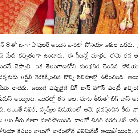
సీజన్ 8 తో బాగా పాపులర్ అయిన వారిలో సోనియా ఆకుల ఒకరు. ప్ర
స్ మేట్ కచ్చితంగా ఉంటారు. ఈ సీజన్లో మాత్రం ఈమె తన 
ిందనే చెప్పాలి. ఇక తెలంగాణలోని మంథనికి చెందిన సోని
ుడు ఆర్జీవీ తెరకెక్కించిన కొన్ని సినిమాల్లో నటించింది. అ
ింపేమి రాలేదు. అయితే ఎప్పుడైతే బిగ్ బాస్ హౌస్ ఎంట్రీ ఇచ్చి
ేమస్ అయ్యింది. మొదట్లో తన ఆట, మాట తీరుతో బిగ్ బాస్ ఆడి
ింది. అయితే నిఖిల్, పృథ్వీల విషయంలో ఆమె ప్రవర్తించిన తీరు 
మె ఆట తీరు కూడా మారిపోయింది. దాంతో చివరి వరకు బిగ్ బాస
ోనియా కేవలం నాలుగో వారంలోనే ఎలిమినేట్ అయిపోయింది. నా