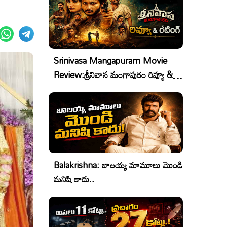
Srinivasa Mangapuram Movie
Review:శ్రీనివాస మంగాపురం రివ్యూ &
రేటింగ్
Balakrishna: బాలయ్య మామూలు మొండి
మనిషి కాదు..