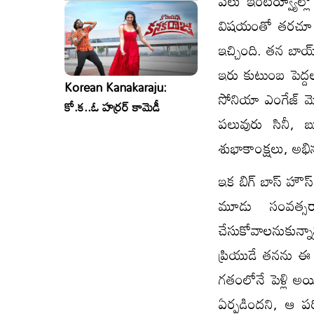
పలు ఇంటర్వ్యూల్ల
విషయంతో తరచూ వార
ఇచ్చింది. తన బాయ్
ఇరు కుటుంబ పెద్దల 
Korean Kanakaraju:
సోనియా ఎంగేజ్ మ
కో.క..ఓ హర్రర్ కామెడీ
పలువురు సినీ, బ
శుభాకాంక్షలు, అభ
ఇక బిగ్ బాస్ హౌస్
మూడు సంవత్సర
చేసుకోవాలనుకున్న
ప్రియుడే తనను ఈ ష
గతంలోనే పెళ్లి 
ఏర్పడిందని, ఆ ప