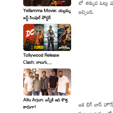
లో తక్కువ ఓట్లు
Yellamma Movie: యల్లమ్మ
ఇచ్చింది.
జస్ట్ సింపుల్ పోస్టర్
Tollywood Release
Clash: నాలుగు
సినిమాలు..ఒకేసారి..ఎందుకో?
Allu Arjun: బన్నీకి ఇది కొత్త
ఇక బిగ్ బాస్ హౌ
కాదుగా!