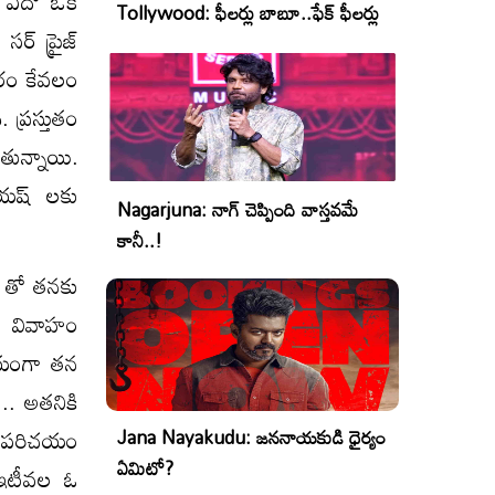
లా ఏదో ఒక
Tollywood: ఫీలర్లు బాబూ..ఫేక్ ఫీలర్లు
ర్ ప్రైజ్
ారం కేవలం
 ప్రస్తుతం
తున్నాయి.
ా-యష్ లకు
Nagarjuna: నాగ్ చెప్పింది వాస్తవమే
కానీ..!
ష్ తో తనకు
 వివాహం
్వయంగా తన
.. అతనికి
తో పరిచయం
Jana Nayakudu: జననాయకుడి ధైర్యం
ఏమిటో?
ా ఇటీవల ఓ