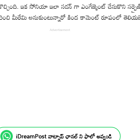
కొచ్చింది. ఇక సోనియా ఇలా సడన్ గా ఎంగేజ్మెంట్ చేసుకొని సర్ప్రైజ్
ంచి మీరేమి అనుకుంటున్నారో కింద కామెంట్ రూపంలో తెలియ
iDreamPost వాట్సాప్ ఛానల్ ని ఫాలో అవ్వండి