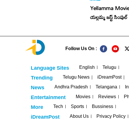
Kanakaraju:
Nani’s Paradise:
Yellamma Movie
ర్రర్ కామెడీ
పారడైజ్ కు అదొక్కటే
యల్లమ్మ జస్ట్ సింపుల్ 
సమస్య!
Follow Us On :
English
Telugu
Language Sites
Telugu News
iDreamPost
Trending
Andhra Pradesh
Telangana
In
News
Movies
Reviews
Ph
Entertainment
Tech
Sports
Bussiness
More
About Us
Privacy Policy
iDreamPost