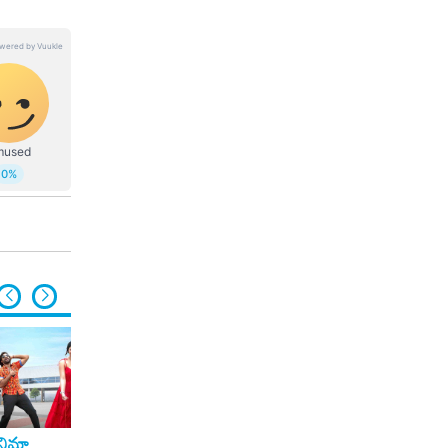
ినిమా
సినిమా
సినిమా