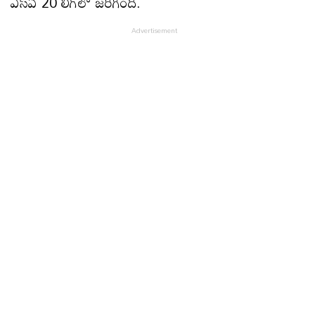
ఎస్​ఏ 20 లీగ్​లో జరిగింది.