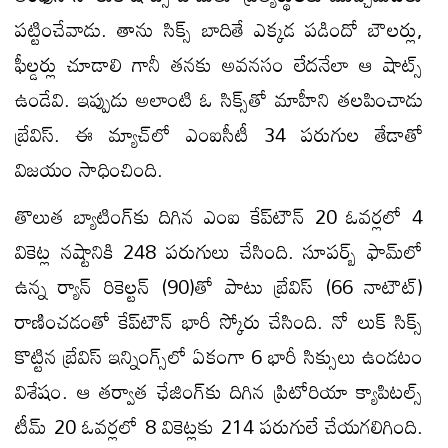
పట్టించేవాడు. తాను సిక్స్ బాదితే ఎక్కడ పడిందో బౌలర్లు,
ఫీల్డర్లు చూడాలి గానీ తనకు అవనసం లేదనేలా ఆ షాట్స్
ఉండేవి. ఇప్పుడు అలాంటి ఓ సిక్స్​తో మాహీని తలపించాడు
బ్రేవిస్. ఈ మ్యాచ్​లో ఎంఐసీటీ 34 పరుగుల తేడాతో
విజయం సాధించింది.
తొలుత బ్యాటింగ్​కు దిగిన ఎంఐ కేప్​టౌన్ 20 ఓవర్లలో 4
వికెట్ల నష్టానికి 248 పరుగులు చేసింది. సూపర్బ్ ఫామ్​లో
ఉన్న ర్యాన్ రికెల్టన్ (90)తో పాటు బ్రేవిస్ (66 నాటౌట్)
రాణించడంతో కేప్​టౌన్ భారీ స్కోరు చేసింది. నో లుక్ సిక్స్
కొట్టిన బ్రేవిస్ ఇన్నింగ్స్​లో ఏకంగా 6 భారీ సిక్సులు ఉండటం
విశేషం. ఆ తర్వాత ఛేజింగ్​కు దిగిన ప్రిటోరియా క్యాపిటల్స్
టీమ్ 20 ఓవర్లలో 8 వికెట్లకు 214 పరుగులే చేయగలిగింది.