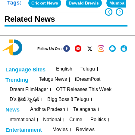
Tags:
Cricket News
Dewald Brewis
Mumbai Ind
Related News
Follow Us On :
English
Telugu
Language Sites
Telugu News
iDreamPost
Trending
iDream FilmNager
OTT Releases This Week
iD's క్రికెట్ స్పెషల్
Bigg Boss 8 Telugu
Andhra Pradesh
Telangana
News
International
National
Crime
Politics
Movies
Reviews
Entertainment