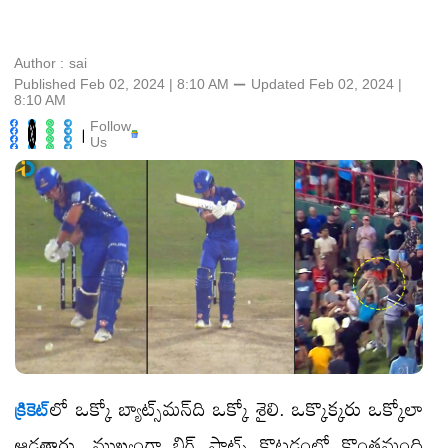
Author :
sai
Published Feb 02, 2024 | 8:10 AM
⚊
Updated
Feb 02, 2024 |
8:10 AM
Follow
|
Us
​లో ఒక్కో బ్యాట్స్​మన్​ది ఒక్కో శైలి. ఒక్కొక్కరు ఒక్కోలా
క్రికెట్
ఆడతారు. ముఖ్యంగా బిగ్ షాట్స్ కొట్టడంలో కొంతమంది