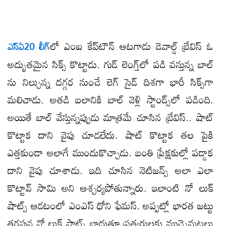
లో ఎంఐ కేప్​టౌన్ ఆటగాడు డెవాల్డ్ బ్రేవిస్ ఓ
ఎస్​ఏ20 లీగ్​
అద్భుతమైన సిక్స్ కొట్టాడు. గుడ్​ లెంగ్త్​లో పడి వస్తున్న బాల్​
ను నిల్చున్న దగ్గర నుంచే లెగ్ సైడ్ దిశగా భారీ సిక్స్​గా
మలిచాడు. అతడి బలానికి బాల్ వెళ్లి స్టాండ్స్​లో పడింది.
అయితే బాల్ వేస్తున్నప్పుడు మాత్రమే చూసిన బ్రేవిస్.. షాట్
కొట్టాక దాని వైపు చూడలేదు. షాట్ కొట్టాక తల పైకి
ఎత్తకుండా అలాగే ముందుకొచ్చాడు. బంతి ప్రేక్షకుల్లో పడ్డాక
దాని వైపు చూశాడు. ఇది చూసిన నెటిజన్స్ అలా ఎలా
కొట్టావ్ సామి అని ఆశ్చర్యపోతున్నారు. ఇలాంటి నో లుక్
షాట్స్ ఆడటంలో ఎంఎస్ ధోని ఫేమస్. అప్పట్లో భారత జట్టు
తరఫున నో లుక్ షాట్స్​ బాదుతూ ప్రత్యర్థులకు ముచ్చెమటలు