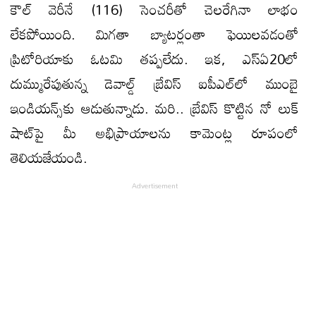
కౌల్ వెరీనే (116) సెంచరీతో చెలరేగినా లాభం
లేకపోయింది. మిగతా బ్యాటర్లంతా ఫెయిలవడంతో
ప్రిటోరియాకు ఓటమి తప్పలేదు. ఇక, ఎస్​ఏ20లో
దుమ్మురేపుతున్న డెవాల్డ్ బ్రేవిస్ ఐపీఎల్​లో ముంబై
ఇండియన్స్​కు ఆడుతున్నాడు. మరి.. బ్రేవిస్ కొట్టిన నో లుక్
షాట్​పై మీ అభిప్రాయాలను కామెంట్ల రూపంలో
తెలియజేయండి.