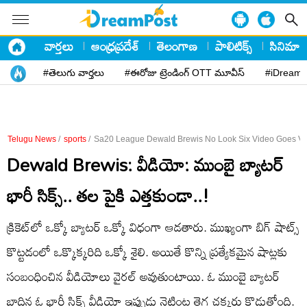
వార్తలు
ఆంధ్రప్రదేశ్
తెలంగాణ
పాలిటిక్స్
సినిమా
#తెలుగు వార్తలు
#ఈరోజు ట్రెండింగ్ OTT మూవీస్
#iDreamP
Telugu News
/
sports
/
Sa20 League Dewald Brewis No Look Six Video Goes Vi
Dewald Brewis: వీడియో: ముంబై బ్యాటర్
భారీ సిక్స్.. తల పైకి ఎత్తకుండా..!
క్రికెట్​లో ఒక్కో బ్యాటర్ ఒక్కో విధంగా ఆడతారు. ముఖ్యంగా బిగ్ షాట్స్
కొట్టడంలో ఒక్కొక్కరిది ఒక్కో శైలి. అయితే కొన్ని ప్రత్యేకమైన షాట్లకు
సంబంధించిన వీడియోలు వైరల్ అవుతుంటాయి. ఓ ముంబై బ్యాటర్
బాదిన ఓ భారీ సిక్స్ వీడియో ఇప్పుడు నెట్టింట తెగ చక్కర్లు కొడుతోంది.