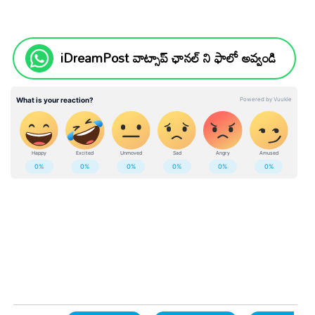
iDreamPost వాట్సాప్ ఛానల్ ని ఫాలో అవ్వండి