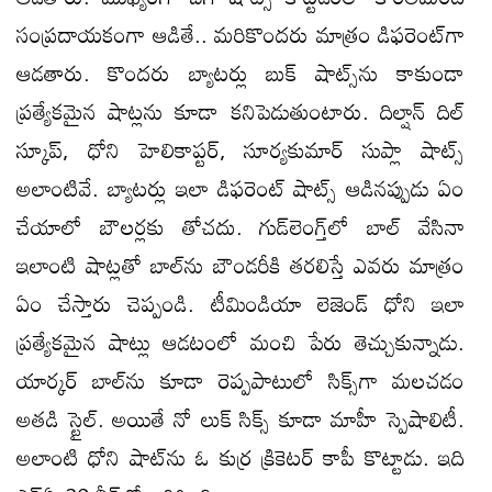
సంప్రదాయకంగా ఆడితే.. మరికొందరు మాత్రం డిఫరెంట్​గా
ఆడతారు. కొందరు బ్యాటర్లు బుక్ షాట్స్​ను కాకుండా
ప్రత్యేకమైన షాట్లను కూడా కనిపెడుతుంటారు. దిల్షాన్ దిల్
స్కూప్, ధోని హెలికాప్టర్, సూర్యకుమార్ సుప్లా షాట్స్
అలాంటివే. బ్యాటర్లు ఇలా డిఫరెంట్ షాట్స్ ఆడినప్పుడు ఏం
చేయాలో బౌలర్లకు తోచదు. గుడ్​లెంగ్త్​లో బాల్ వేసినా
ఇలాంటి షాట్లతో బాల్​ను బౌండరీకి తరలిస్తే ఎవరు మాత్రం
ఏం చేస్తారు చెప్పండి. టీమిండియా లెజెండ్ ధోని ఇలా
ప్రత్యేకమైన షాట్లు ఆడటంలో మంచి పేరు తెచ్చుకున్నాడు.
యార్కర్ బాల్​ను కూడా రెప్పపాటులో సిక్స్​గా మలచడం
అతడి స్టైల్​. అయితే నో లుక్ సిక్స్ కూడా మాహీ స్పెషాలిటీ.
అలాంటి ధోని షాట్​ను ఓ కుర్ర క్రికెటర్ కాపీ కొట్టాడు. ఇది