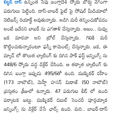
ఉన్నంత సేపు బంగ్లాదేశ్ స్కోరు బోర్డు వేగంగా
లిట్టన్ దాస్
పరుగులు పెట్టింది. దాస్-బాబర్ ఫైట్ పై సోషల్ మీడియాలో
నెటిజన్స్ రియాక్ట్ అవుతున్నారు. అడిగి మరీ తన్నించుకోవడం
అంటే ఇదేనని బాబర్ ను ఎగతాళి చేస్తున్నారు. ఆజం.. నువ్వు
ఇక మారవా అని ట్రోల్ చేస్తున్నారు. గెలికి మరీ
కొట్టించుకున్నారంటూ ఫన్నీ కామెంట్స్ చేస్తున్నారు. ఇక, ఈ
మ్యాచ్ లో తొలుత బ్యాటింగ్ కు దిగిన పాక్ ఫస్ట్ ఇన్నింగ్స్ ను
448/6 స్కోరు వద్ద డిక్లేర్ చేసింది. ఆ తర్వాత బ్యాటింగ్ కు
దిగిన బంగ్లా ఇప్పుడు 495/6తో ఉంది. ముష్ఫికర్ రహీం
(173 నాటౌట్), మెహ్దీ హసన్ మిరాజ్ (50 నాటౌట్)
ప్రస్తుతం క్రీజులో ఉన్నారు. 47 పరుగుల లీడ్ లో ఉంది
పర్యాటక జట్టు. ముష్ఫికర్ డబుల్ సెంచరీ పూర్తయ్యాక
ఇన్నింగ్స్ ను డిక్లేర్ చేసే ఛాన్స్ ఉంది. మరి.. బాబర్-దాస్