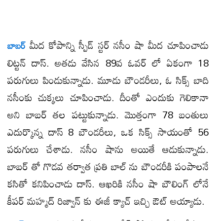
మీద కోపాన్ని స్పీడ్ స్టర్ నసీం షా మీద చూపించాడు
బాబర్
లిట్టన్ దాస్. అతడు వేసిన 89వ ఓవర్ లో ఏకంగా 18
పరుగులు పిండుకున్నాడు. మూడు బౌండరీలు, ఓ సిక్స్ బాది
నసీంకు చుక్కలు చూపించాడు. దీంతో ఎందుకు గెలికానా
అని బాబర్ తల పట్టుకున్నాడు. మొత్తంగా 78 బంతులు
ఎదుర్కొన్న దాస్ 8 బౌండరీలు, ఒక సిక్స్ సాయంతో 56
పరుగులు చేశాడు. నసీం షాను అయితే ఆడుకున్నాడు.
బాబర్ తో గొడవ తర్వాత ప్రతి బాల్ ను బౌండరీకి పంపాలనే
కసితో కనిపించాడు దాస్. ఆఖరికి నసీం షా బౌలింగ్ లోనే
కీపర్ మహ్మద్ రిజ్వాన్ కు ఈజీ క్యాచ్ ఇచ్చి ఔట్ అయ్యాడు.