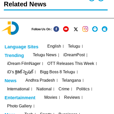
Related News
Follow Us On :
English
Telugu
Language Sites
Telugu News
iDreamPost
Trending
iDream FilmNager
OTT Releases This Week
iD's క్రికెట్ స్పెషల్
Bigg Boss 8 Telugu
Andhra Pradesh
Telangana
News
International
National
Crime
Politics
Movies
Reviews
Entertainment
Photo Gallery