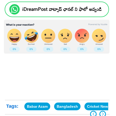
iDreamPost వాట్సాప్ ఛానల్ ని ఫాలో అవ్వండి
Tags:
Babar Azam
Bangladesh
Cricket News