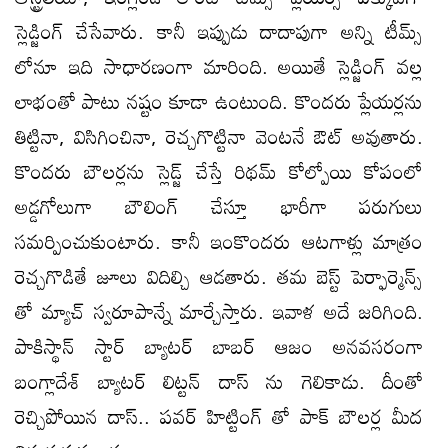
స్లెడ్జింగ్ చేసేవారు. కానీ ఇప్పుడు దాదాపుగా అన్ని టీమ్స్
లోనూ ఇది సాధారణంగా మారింది. అయితే స్లెడ్జింగ్ వల్ల
లాభంతో పాటు నష్టం కూడా ఉంటుంది. కొందరు ప్లేయర్లను
తిట్టినా, విసిగించినా, రెచ్చగొట్టినా వెంటనే ఔట్ అవుతారు.
కొందరు బౌలర్లను స్లెడ్జ్ చేస్తే రిథమ్ కోల్పోయి కోపంలో
అడ్డగోలుగా బౌలింగ్ చేస్తూ భారీగా పరుగులు
సమర్పించుకుంటారు. కానీ ఇంకొందరు ఆటగాళ్లు మాత్రం
రెచ్చగొడితే జూలు విదిల్చి ఆడతారు. తమ బెస్ట్ పెర్ఫార్మెన్స్
తో మ్యాచ్ స్వరూపాన్నే మార్చేస్తారు. ఇవాళ అదే జరిగింది.
పాకిస్థాన్ స్టార్ బ్యాటర్ బాబర్ ఆజం అనవసరంగా
బంగ్లాదేశ్ బ్యాటర్ లిట్టన్ దాస్ ను గెలికాడు. దీంతో
రెచ్చిపోయిన దాస్.. పవర్ హిట్టింగ్ తో పాక్ బౌలర్ల మీద