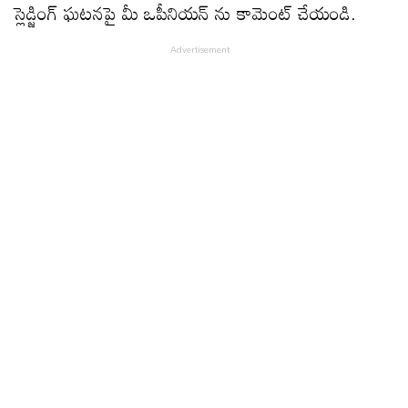
స్లెడ్జింగ్ ఘటనపై మీ ఒపీనియన్ ను కామెంట్ చేయండి.