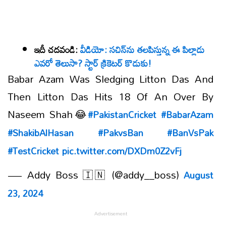
ఇదీ చదవండి:
వీడియో: సచిన్‌ను తలపిస్తున్న ఈ పిల్లాడు
ఎవరో తెలుసా? స్టార్ క్రికెటర్ కొడుకు!
Babar Azam Was Sledging Litton Das And
Then Litton Das Hits 18 Of An Over By
Naseem Shah😂
#PakistanCricket
#BabarAzam
#ShakibAlHasan
#PakvsBan
#BanVsPak
#TestCricket
pic.twitter.com/DXDm0Z2vFj
— Addy Boss 🇮🇳 (@addy__boss)
August
23, 2024