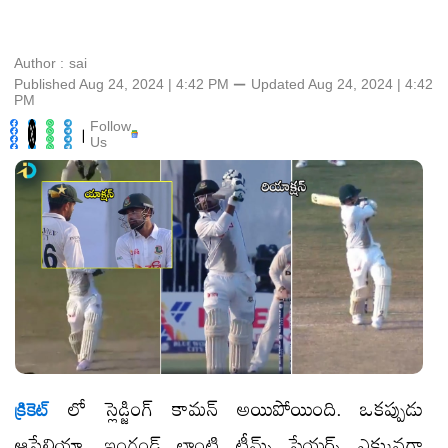
Author :
sai
Published Aug 24, 2024 | 4:42 PM
⚊
Updated
Aug 24, 2024 | 4:42
PM
Follow
|
Us
లో స్లెడ్జింగ్ కామన్ అయిపోయింది. ఒకప్పుడు
క్రికెట్
ఆస్ట్రేలియా, ఇంగ్లండ్ లాంటి టీమ్స్ ప్లేయర్స్ ఎక్కువగా