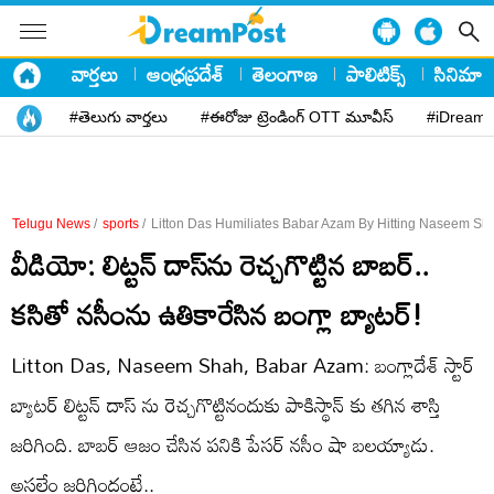
వార్తలు
ఆంధ్రప్రదేశ్
తెలంగాణ
పాలిటిక్స్
సినిమా
#తెలుగు వార్తలు
#ఈరోజు ట్రెండింగ్ OTT మూవీస్
#iDreamP
Telugu News
/
sports
/
Litton Das Humiliates Babar Azam By Hitting Naseem Sh
వీడియో: లిట్టన్ దాస్‌ను రెచ్చగొట్టిన బాబర్..
కసితో నసీంను ఉతికారేసిన బంగ్లా బ్యాటర్!
Litton Das, Naseem Shah, Babar Azam: బంగ్లాదేశ్ స్టార్
బ్యాటర్ లిట్టన్ దాస్ ను రెచ్చగొట్టినందుకు పాకిస్థాన్ కు తగిన శాస్తి
జరిగింది. బాబర్ ఆజం చేసిన పనికి పేసర్ నసీం షా బలయ్యాడు.
అసలేం జరిగిందంటే..