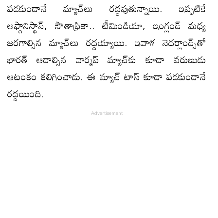
పడకుండానే మ్యాచ్​లు రద్దవుతున్నాయి. ఇప్పటికే
అఫ్గానిస్థాన్, సౌతాఫ్రికా.. టీమిండియా, ఇంగ్లండ్ మధ్య
జరగాల్సిన మ్యాచ్​లు రద్దయ్యాయి. ఇవాళ నెదర్లాండ్స్​తో
భారత్ ఆడాల్సిన వార్మప్ మ్యాచ్​కు కూడా వరుణుడు
ఆటంకం కలిగించాడు. ఈ మ్యాచ్ టాస్ కూడా పడకుండానే
రద్దయింది.