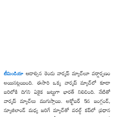
ఆడాల్సిన రెండు వార్మప్ మ్యాచ్​లూ వర్షార్పణం
టీమిండియా
అయినట్లయింది. ఈసారి ఒక్క వార్మప్ మ్యాచ్​లో కూడా
బరిలోకి దిగని ఏకైక జట్టుగా భారత్ నిలిచింది. నేటితో
వార్మప్ మ్యాచ్​లు ముగుస్తాయి. అక్టోబర్ 5న ఇంగ్లండ్,
న్యూజిలాండ్ మధ్య జరిగే మ్యాచ్​తో వరల్డ్ కప్​లో ప్రధాన