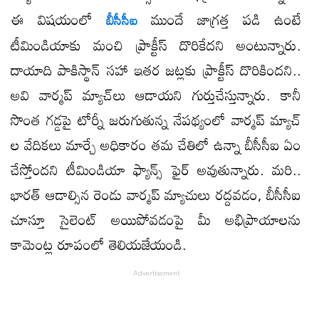
ఈ విషయంలో
ముందే జాగ్రత్త పడి ఉంటే
బీసీసీఐ
టీమిండియాకు మంచి ప్రాక్టీస్ దొరికేదని అంటున్నారు.
దాయాది పాకిస్థాన్ సహా ఇతర జట్లకు ప్రాక్టీస్ దొరికిందని..
అవి వార్మప్ మ్యాచ్​లు ఆడాయని గుర్తుచేస్తున్నారు. కానీ
సొంత గడ్డపై టోర్నీ జరుగుతున్న నేపథ్యంలో వార్మప్ మ్యాచ్​
ల వేదికలు మార్చే అధికారం తమ చేతిలో ఉన్నా బీసీసీఐ ఏం
చేస్తోందని టీమిండియా ఫ్యాన్స్ ఫైర్ అవుతున్నారు. మరి..
భారత్ ఆడాల్సిన రెండు వార్మప్ మ్యాచులు రద్దవడం, బీసీసీఐ
చూస్తూ సైలెంట్ అయిపోవడంపై మీ అభిప్రాయాలను
కామెంట్ల రూపంలో తెలియజేయండి.