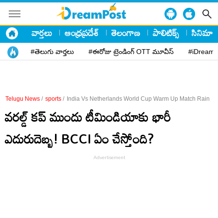
వార్తలు
ఆంధ్రప్రదేశ్
తెలంగాణ
పాలిటిక్స్
సినిమా
#తెలుగు వార్తలు
#ఈరోజు ట్రెండింగ్ OTT మూవీస్
#iDreamP
Telugu News
/
sports
/
India Vs Netherlands World Cup Warm Up Match Rain
వరల్డ్‌ కప్‌ ముందు టీమిండియాకు భారీ
ఎదురుదెబ్బ! BCCI ఏం చేస్తోంది?