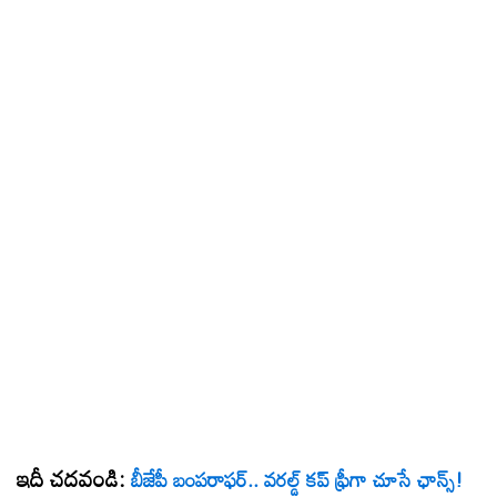
ఇదీ చదవండి:
బీజేపీ బంపరాఫర్.. వరల్డ్ కప్ ఫ్రీగా చూసే ఛాన్స్!