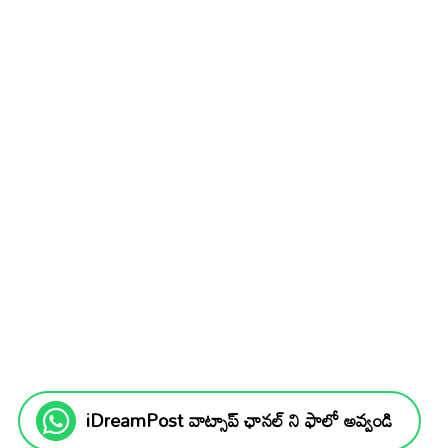
iDreamPost వాట్సాప్ ఛానల్ ని ఫాలో అవ్వండి