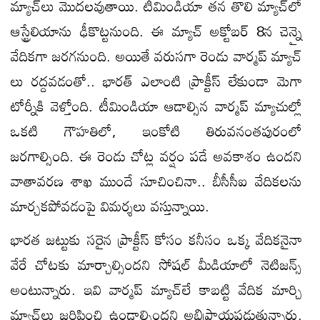
మ్యాచ్​లు మొదలవుతాయి. టీమిండియా తన తొలి మ్యాచ్​లో
ఆస్ట్రేలియాను ఢీకొట్టనుంది. ఈ మ్యాచ్​ అక్టోబర్ 8న చెన్నై
వేదికగా జరగనుంది. అయితే వరుసగా రెండు వార్మప్ మ్యాచ్​
లు రద్దవడంతో.. భారత్​ ఎలాంటి ప్రాక్టీస్ లేకుండా మెగా
టోర్నీకి వెళ్తోంది. టీమిండియా ఆడాల్సిన వార్మప్ మ్యాచుల్లో
ఒకటి గౌహతిలో, ఇంకోటి తిరువనంతపురంలో
జరగాల్సింది. ఈ రెండు చోట్ల వర్షం పడే అవకాశం ఉందని
వాతావరణ శాఖ ముందే సూచించినా.. బీసీసీఐ వేదికలను
మార్చకపోవడంపై విమర్శలు వస్తున్నాయి.
భారత జట్టుకు సరైన ప్రాక్టీస్ కోసం కనీసం ఒక్క వేదికనైనా
వేరే చోటకు మార్చాల్సిందని సోషల్ మీడియాలో నెటిజన్స్
అంటున్నారు. ఇవి వార్మప్ మ్యాచ్​లే కాబట్టి వేదిక మార్చి
మ్యాచ్​లు జరిపించి ఉండాల్సిందని అభిప్రాయపడుతున్నారు.