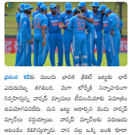
​కు ముందు భారత క్రికెట్ జట్టుకు భారీ
ప్రపంచ కప్
ఎదురుదెబ్బ తగిలింది. మెగా టోర్నీకి సన్నాహకంగా
నిర్వహిస్తున్న వార్మప్ మ్యాచులు​ టీమిండియాకు ఏమాత్రం
ఉపయోగపడలేదు. మన జట్టు ఆడాల్సిన రెండు వార్మప్
మ్యాచ్​లు రద్దయ్యాయి. వార్మప్ మ్యాచ్​లకు వరుణుడు
ఆటంకం కలిగిస్తున్నాడు. వాన వల్ల ఒక్క బంతి కూడా