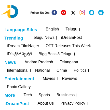
Follow Us On :
English
Telugu
Language Sites
Telugu News
iDreamPost
Trending
iDream FilmNager
OTT Releases This Week
iD's క్రికెట్ స్పెషల్
Bigg Boss 8 Telugu
Andhra Pradesh
Telangana
News
International
National
Crime
Politics
Movies
Reviews
Entertainment
Photo Gallery
Tech
Sports
Bussiness
More
About Us
Privacy Policy
iDreamPost