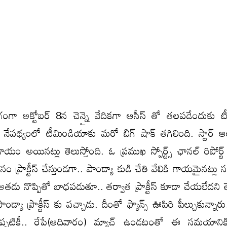
ాగంగా అక్టోబర్ 8న చెన్నై వేదికగా ఆసీస్ తో తలపడేందుకు 
 నేపథ్యంలో టీమిండియాకు మరో బిగ్ షాక్ తగిలింది. స్టార్ ఆ
 గాయం అయినట్లు తెలుస్తోంది. ఓ ప్రముఖ స్పోర్ట్స్ ఛానల్ రిపోర్ట్
సం ప్రాక్టీస్ చేస్తుండగా.. పాండ్యా కుడి చేతి వేలికి గాయమైనట్ల
 నొప్పితో బాధపడుతూ.. తర్వాత ప్రాక్టీస్ కూడా చేయలేదని తెల
్యా ప్రాక్టీస్ కు వచ్చాడు. దీంతో ఫ్యాన్స్ ఊపిరి పీల్చుకున్నార
చ్చినప్పటికీ.. రేపే(ఆదివారం) మ్యాచ్ ఉండటంతో ఈ సమయానిక