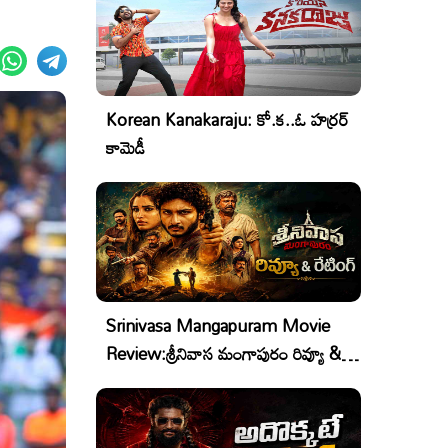
Korean Kanakaraju: కో.క..ఓ హర్రర్
కామెడీ
Srinivasa Mangapuram Movie
Review:శ్రీనివాస మంగాపురం రివ్యూ &
రేటింగ్