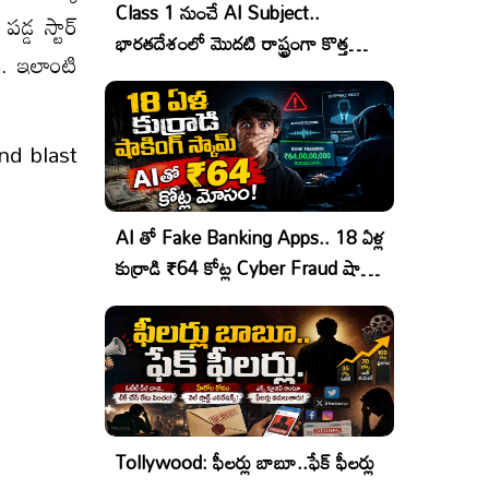
Class 1 నుంచే AI Subject..
డ్డ స్టార్
భారతదేశంలో మొదటి రాష్ట్రంగా కొత్త
ి. ఇలాంటి
చరిత్ర!
nd blast
AI తో Fake Banking Apps.. 18 ఏళ్ల
కుర్రాడి ₹64 కోట్ల Cyber Fraud షాకింగ్
ఆపరేషన్!
Tollywood: ఫీలర్లు బాబూ..ఫేక్ ఫీలర్లు