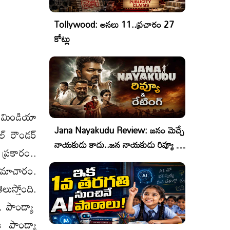
Tollywood: అసలు 11..ప్రచారం 27
కోట్లు
టీమిండియా
Jana Nayakudu Review: జనం మెచ్చే
ల్ రౌండర్
నాయకుడు కాదు..జన నాయకుడు రివ్యూ &
 ప్రకారం..
రేటింగ్!
ు సమాచారం.
ుస్తోంది.
ు. పాండ్యా
ి పాండ్యా