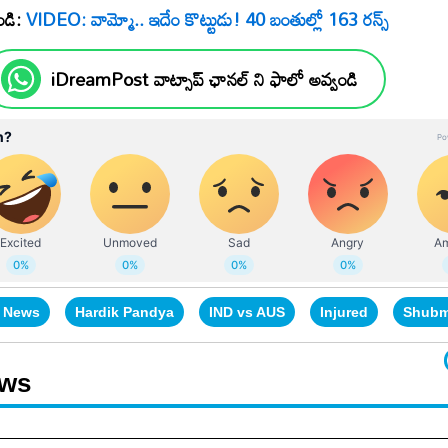
ండి:
VIDEO: వామ్మో.. ఇదేం కొట్టుడు! 40 బంతుల్లో 163 రన్స్‌
iDreamPost వాట్సాప్ ఛానల్ ని ఫాలో అవ్వండి
t News
Hardik Pandya
IND vs AUS
Injured
Shubm
ews