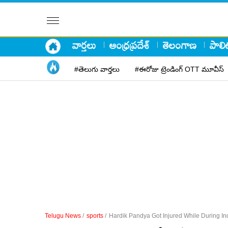
వార్తలు
ఆంధ్రప్రదేశ్
తెలంగాణ
పాలిట
#తెలుగు వార్తలు
#ఈరోజు ట్రెండింగ్ OTT మూవీస్
Telugu News
/
sports
/
Hardik Pandya Got Injured While During In