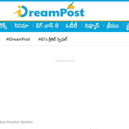
ిక్స్
సినిమా
బిగ్ బాస్ 8
ఓటీటీ
రివ్యూస్
క్రీడలు
క
#iDreamPost
#iD's క్రికెట్ స్పెషల్
dias Practice Session