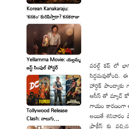
Korean Kanakaraju:
‘కనకం’ కురిపిస్తాడా? కనకరాజు
Yellamma Movie: యల్లమ్మ
వరల్డ్ కప్ లో భ
జస్ట్ సింపుల్ పోస్టర్
సిద్దమవుతోంది. ఈ
హార్దిక్ పాండ్యాకు
ఆసీస్ తో మ్యాచ్ కో
గాయం కారణంగా అతడు
Tollywood Release
అయితే శనివారం పాండ
Clash: నాలుగు
ప్రాక్టీస్ కు వ
సినిమాలు..ఒకేసారి..ఎందుకో?