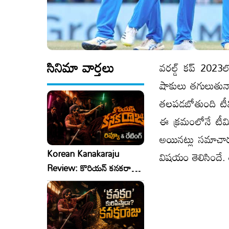
సినిమా వార్తలు
వరల్డ్ కప్ 2023
షాకులు తగులుతున్న
తలపడబోతుంది టీమి
ఈ క్రమంలోనే టీమిం
అయినట్లు సమాచారం
Korean Kanakaraju
విషయం తెలిసిందే.
Review: కొరియన్ కనకరాజు
రివ్యూ & రేటింగ్!