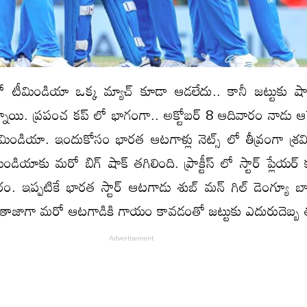
లో టీమిండియా ఒక్క మ్యాచ్ కూడా ఆడలేదు.. కానీ జట్టుకు 
ాయి. ప్రపంచ కప్ లో భాగంగా.. అక్టోబర్ 8 ఆదివారం నాడు ఆస్ట
ండియా. ఇందుకోసం భారత ఆటగాళ్లు నెట్స్ లో తీవ్రంగా శ్రమిస్
డియాకు మరో బిగ్ షాక్ తగిలింది. ప్రాక్టీస్ లో స్టార్ ప్లేయ
. ఇప్పటికే భారత స్టార్ ఆటగాడు శుబ్ మన్ గిల్ డెంగ్యూ బ
 తాజాగా మరో ఆటగాడికి గాయం కావడంతో జట్టుకు ఎదురుదెబ్బ త