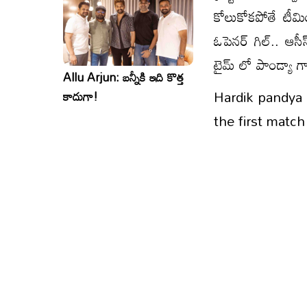
కోలుకోకపోతే టీమిండ
ఓపెనర్ గిల్.. ఆ
టైమ్ లో పాండ్యా 
Allu Arjun: బన్నీకి ఇది కొత్త
Hardik pandya g
కాదుగా!
the first match