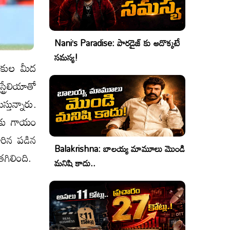
Nani’s Paradise: పారడైజ్ కు అదొక్కటే
సమస్య!
షాకుల మీద
్రేలియాతో
తున్నారు.
ర్ కు గాయం
ారిన పడిన
Balakrishna: బాలయ్య మామూలు మొండి
గిలింది.
మనిషి కాదు..