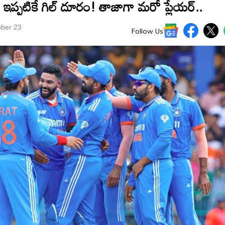
ప్పటికే గిల్‌ దూరం! తాజాగా మరో ప్లేయర్‌..
ober 23
Follow Us