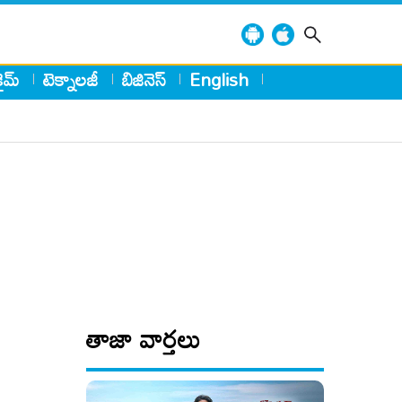
్రైమ్
టెక్నాలజీ
బిజినెస్
English
తాజా వార్తలు