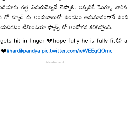
ియాకు గట్టి ఎదురుదెబ్బనే చెప్పాలి. ఇప్పటికే డెంగ్యూ బారిన ప
సీస్ తో మ్యాచ్ కు అందుబాటులో ఉండటం అనుమానంగానే ఉంద
గాయపడటం టీమిండియా ఫ్యాన్స్ లో ఆందోళన కలిగిస్తోంది.
ets hit in finger 💔hope fully he is fully fit🙄 a
 ❤️
#hardikpandya
pic.twitter.com/ieWEEgQOmc