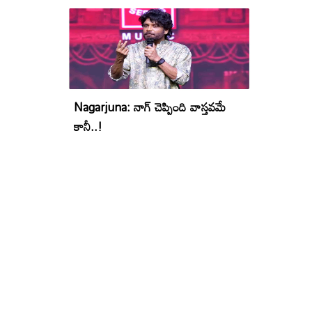
Nagarjuna: నాగ్ చెప్పింది వాస్తవమే
కానీ..!