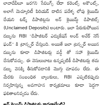
లావాదేవీలూ జరగని సేవింగ్స్ లేదా కరెంట్స్ అకౌంట్స్,
అలాగే మెచ్యూరిటీ పిరియడ్ దాటిన పదేళ్ళ లోపు క్లెయిమ్
చేయని టర్మ్ డిపాజిట్లను అన్ క్లెయిమ్డ్ డిపాజిట్స్
(Unclaimed Deposits) అంటారు. ఇలా పేరుకుపోయిన
డబ్బును RBI “డిపాజిటర్ ఎడ్యుకేషన్ అండ్ అవేర్ నెస్
ఫండ్” కి ట్రాన్స్ఫర్ చేస్తుంది. అయితే ఇలా ట్రన్స్ఫర్ అయిన
డబ్బును కూడా డిపాజిటర్లు వడ్డీ తో సహా క్లెయిమ్
చేసుకోవచ్చు. ఈ వెసులుబాటు ఉన్నప్పటికీ డిపాజిటర్లు తమ
డబ్బు వెనక్కి తీసుకోవడానికి మొగ్గు చూపడం లేదు. ఈ
మేరకు సంబంధిత బ్యాంకులు, RBI ఎప్పటికప్పుడు
నిర్వహిస్తున్న అవగాహన కార్యక్రమాలు కూడా పెద్దగా
ఫలితాలనివ్వడం లేదు.
అన్ క్లెయిమ్డ్ డిపాజిట్లకు కారణాలేంటి?