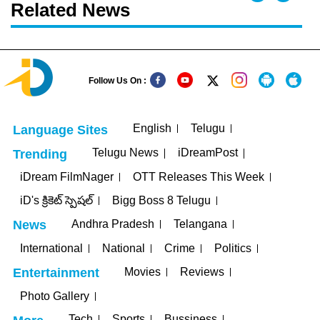
Related News
Follow Us On :
English
Telugu
Language Sites
Telugu News
iDreamPost
Trending
iDream FilmNager
OTT Releases This Week
iD's క్రికెట్ స్పెషల్
Bigg Boss 8 Telugu
Andhra Pradesh
Telangana
News
International
National
Crime
Politics
Movies
Reviews
Entertainment
Photo Gallery
Tech
Sports
Bussiness