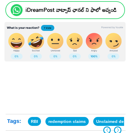
iDreamPost వాట్సాప్ ఛానల్ ని ఫాలో అవ్వండి
Tags:
RBI
redemption claims
Unclaimed deposi