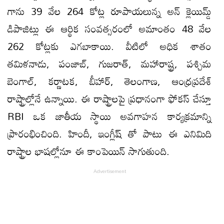
గాను 39 వేల 264 కోట్ల రూపాయలున్న అన్ క్లెయిమ్డ్
డిపాజిట్లు ఈ ఆర్థిక సంవత్సరంలో అమాంతం 48 వేల
262 కోట్లకు ఎగబాకాయి. వీటిలో అధిక శాతం
తమిళనాడు, పంజాబ్, గుజరాత్, మహారాష్ట్ర, పశ్చిమ
బెంగాల్, కర్ణాటక, బీహార్, తెలంగాణ, ఆంధ్రప్రదేశ్
రాష్ట్రాల్లోనే ఉన్నాయి. ఈ రాష్ట్రాలపై ప్రధానంగా ఫోకస్ చేస్తూ
RBI ఒక జాతీయ స్థాయి అవగాహన కార్యక్రమాన్ని
ప్రారంభించింది. హిందీ, ఇంగ్లీష్ తో పాటు ఈ ఎనిమిది
రాష్ట్రాల భాషల్లోనూ ఈ కాంపెయిన్ సాగుతుంది.