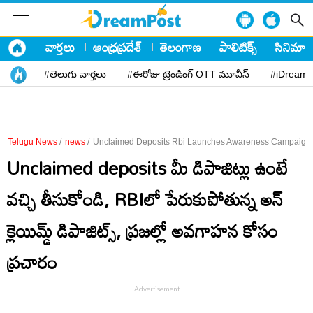
వార్తలు
ఆంధ్రప్రదేశ్
తెలంగాణ
పాలిటిక్స్
సినిమా
#తెలుగు వార్తలు
#ఈరోజు ట్రెండింగ్ OTT మూవీస్
#iDreamP
Telugu News
/
news
/
Unclaimed Deposits Rbi Launches Awareness Campaign 
Unclaimed deposits మీ డిపాజిట్లు ఉంటే
వ‌చ్చి తీసుకోండి, RBIలో పేరుకుపోతున్న అన్
క్లెయిమ్డ్ డిపాజిట్స్, ప్ర‌జ‌ల్లో అవ‌గాహ‌న కోసం
ప్ర‌చారం