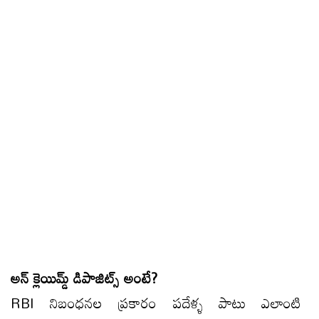
అన్ క్లెయిమ్డ్ డిపాజిట్స్ అంటే?
RBI నిబంధనల ప్రకారం పదేళ్ళ పాటు ఎలాంటి