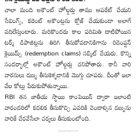
చాలా మంది అకౌంట్ హోల్డర్లు తాము ఆపరేట్ చేయని
సేవింగ్స్, కరెంట్ అకౌంట్లను క్లోజ్ చేయకుండా అలాగే
వదిలేస్తుంటారు. మరికొందరు కాల పరిమితి దాటిపోయిన
టర్మ్ డిపాజిట్లను తిరిగి తీసుకోవడానికిగాను రిడెంప్షన్
క్లెయిమ్స్ (redemption claims) సబ్మిట్ చేయరు. కొన్ని
సందర్భాల్లో అకౌంట్ హోల్డర్లు చనిపోతారు. కానీ వారి
వారసులు డబ్బు తీసుకెళ్ళడానికి మొగ్గు చూపరు. దీంతో ఇలా
వేల కోట్లు పేరుకుపోతున్నాయి.
RBI తన జాతీయ స్థాయి కాంపెయిన్ ద్వారా ఇలాంటి
వారందరిలో కదలిక తీసుకొచ్చి ఎవరికి చెందాల్సిన డబ్బును
వారికే చేరవేసేలా చర్యలు తీసుకుంటోంది.