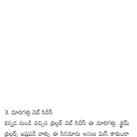
3. మారిగళ్లు వెబ్ సిరీస్
కన్నడ నుండి వచ్చిన థ్రిల్లర్ వెబ్ సిరీస్ ఈ మారిగళ్లు. క్రైమ్
థ్రిల్లర్స్ ఇష్టపడే వాళ్ళు ఈ సినిమాను అసలు మిస్ కాకుండా