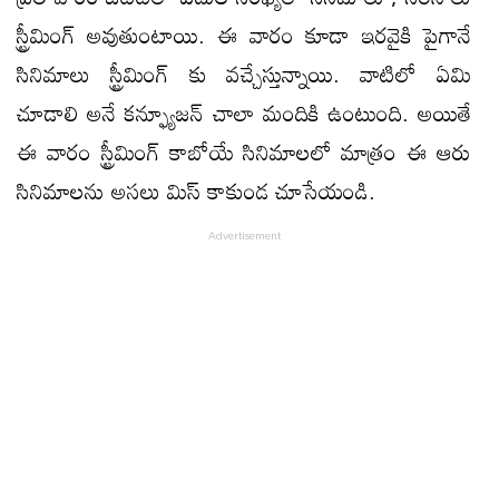
స్ట్రీమింగ్ అవుతుంటాయి. ఈ వారం కూడా ఇరవైకి పైగానే
సినిమాలు స్ట్రీమింగ్ కు వచ్చేస్తున్నాయి. వాటిలో ఏమి
చూడాలి అనే కన్ఫ్యూజన్ చాలా మందికి ఉంటుంది. అయితే
ఈ వారం స్ట్రీమింగ్ కాబోయే సినిమాలలో మాత్రం ఈ ఆరు
సినిమాలను అసలు మిస్ కాకుండ చూసేయండి.