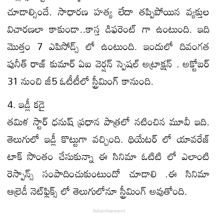
చూడాల్సిందే. సాధారణ హత్య లేదా తప్పిపోయిన వ్యక్తుల
విచారణలా కాకుండా..కాస్త డిఫరెంట్ గా ఉంటుంది. ఇది
మొత్తం 7 ఎపిసోడ్స్ లో ఉంటుంది. ఇందులో దివంగత
పునీత్ రాజ్ కుమార్ ఏఐ వెర్షన్ స్పెషల్ అట్రాక్షన్ . అక్టోబర్
31 నుంచి జీ5 ఓటీటీలో స్ట్రీమింగ్ కానుంది.
4. ఇడ్లీ కడై
తమిళ స్టార్ ధనుష్ ప్రధాన పాత్రలో నటించిన మూవీ ఇది.
తెలుగులో ఇడ్లీ కొట్టుగా వచ్చింది. థియేటర్ లో యావరేజ్
టాక్ సొంతం చేసుకున్నా ఈ సినిమా ఓటిటి లో ఎలాంటి
రెస్పాన్స్ సంపాదించుకుంటుందో చూడాలి .ఈ సినిమా
ఆల్రెడీ నెట్‌ఫ్లిక్స్ లో తెలుగులోనూ స్ట్రీమింగ్ అవుతోంది.