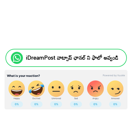
iDreamPost వాట్సాప్ ఛానల్ ని ఫాలో అవ్వండి