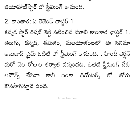
జియోహాట్‌స్టార్ లో స్ట్రీమింగ్ కానుంది.
2. కాంతార: ఏ లెజెండ్ ఛాప్టర్ 1
కన్నడ స్టార్ రిషబ్ శెట్టి నటించిన మూవీ కాంతార ఛాప్టర్ 1.
తెలుగు, కన్నడ, తమిళం, మలయాళంలలో ఈ సినిమా
అమెజాన్ ప్రైమ్ ఓటిటి లో స్ట్రీమింగ్ కానుంది. . హిందీ వెర్షన్
మరో నెల రోజుల తర్వాత వస్తుందట. ఓటిటి స్ట్రీమింగ్ డేట్
అనౌన్స్ చేసినా కానీ ఇంకా థియేటర్స్ లో జోరు
కొనసాగిస్తూనే ఉంది.