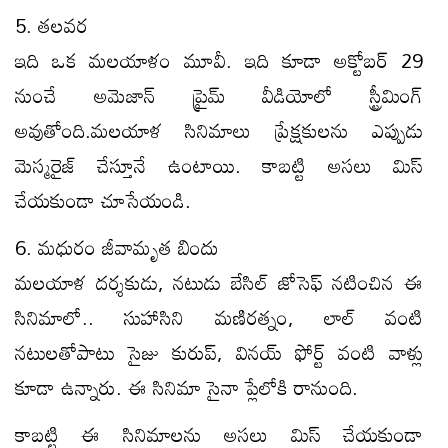
5. తలవర
ఇది ఒక మలయాళం మూవీ. ఇది కూడా అక్టోబర్ 29
నుంచే అమెజాన్ ప్రైమ్ వీడియోలో స్ట్రీమింగ్
అవుతోంది.మలయాళ సినిమాలు ప్రేక్షకులను ఎప్పుడు
మెస్మరైజ్ చేస్తూనే ఉంటాయి. కాబట్టి అసలు మిస్
చేయకుండా చూసేయండి.
6. మధురం జీవామృత బిందు
మలయాళ దర్శకుడు, నటుడు బేసిల్ జోసెఫ్ నటించిన ఈ
సినిమాలో.. సుహాసిని మణిరత్నం, లాల్ వంటి
నటులతోపాటు సైజు కురుప్, వినయ్ ఫోర్ట్ వంటి వాళ్లు
కూడా ఉన్నారు. ఈ సినిమా సైనా ప్లేలోకి రానుంది.
కాబట్టి ఈ సినిమాలను అసలు మిస్ చేయకుండా