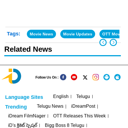
Tags:
Movie News
Movie Updates
OTT Movies
Related News
Follow Us On :
English
Telugu
Language Sites
Telugu News
iDreamPost
Trending
iDream FilmNager
OTT Releases This Week
iD's క్రికెట్ స్పెషల్
Bigg Boss 8 Telugu