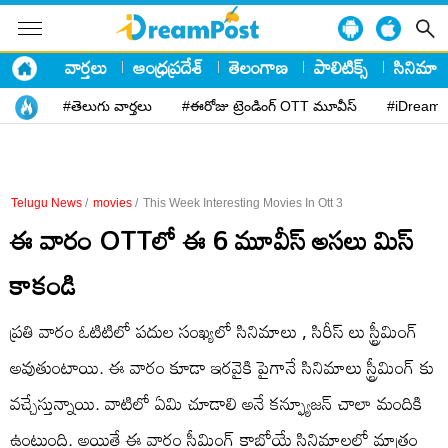
వార్తలు
ఆంధ్రప్రదేశ్
తెలంగాణ
పాలిటిక్స్
సినిమా
#తెలుగు వార్తలు
#ఈరోజు ట్రెండింగ్ OTT మూవీస్
#iDreamP
Telugu News
/
movies
/
This Week Interesting Movies In Ott 3
ఈ వారం OTTలో ఈ 6 మూవీస్ అసలు మిస్
కాకండి
ప్రతి వారం ఓటిటిలో పదుల సంఖ్యలో సినిమాలు , సిరీస్ లు స్ట్రీమింగ్
అవుతుంటాయి. ఈ వారం కూడా ఇరవైకి పైగానే సినిమాలు స్ట్రీమింగ్ కు
వచ్చేస్తున్నాయి. వాటిలో ఏమి చూడాలి అనే కన్ఫ్యూజన్ చాలా మందికి
ఉంటుంది. అయితే ఈ వారం స్ట్రీమింగ్ కాబోయే సినిమాలలో మాత్రం