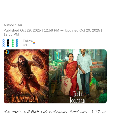
Author :
sai
Published Oct 29, 2025 | 12:58 PM
⚊
Updated
Oct 29, 2025 |
12:58 PM
Follow
|
Us
ప్రతి వారం ఓటిటిలో పదుల సంఖ్యలో సినిమాలు , సిరీస్ లు