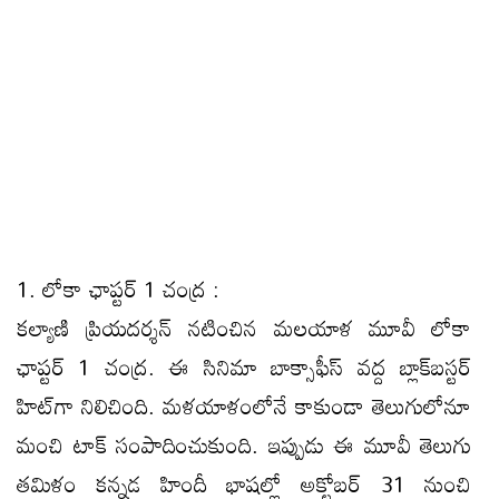
1. లోకా ఛాప్టర్ 1 చంద్ర :
కల్యాణి ప్రియదర్శన్ నటించిన మలయాళ మూవీ లోకా
ఛాప్టర్ 1 చంద్ర. ఈ సినిమా బాక్సాఫీస్ వద్ద బ్లాక్‌బస్టర్
హిట్‌గా నిలిచింది. మళయాళంలోనే కాకుండా తెలుగులోనూ
మంచి టాక్ సంపాదించుకుంది. ఇప్పుడు ఈ మూవీ తెలుగు
తమిళం కన్నడ హిందీ భాషల్లో అక్టోబర్ 31 నుంచి