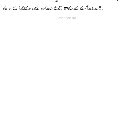
ఈ ఆరు సినిమాలను అసలు మిస్ కాకుండ చూసేయండి.