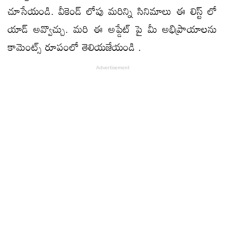
చూసేయండి. వీకెండ్ లోపు మరిన్ని సినిమాలు ఈ లిస్ట్ లో
యాడ్ అవ్వొచ్చు. మరి ఈ అప్డేట్ పై మీ అభిప్రాయాలను
కామెంట్స్ రూపంలో తెలియజేయండి .