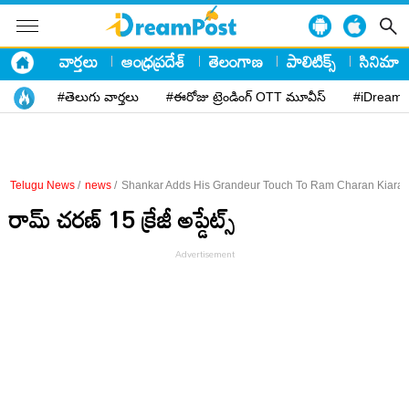
వార్తలు
ఆంధ్రప్రదేశ్
తెలంగాణ
పాలిటిక్స్
సినిమా
#తెలుగు వార్తలు
#ఈరోజు ట్రెండింగ్ OTT మూవీస్
#iDreamP
Telugu News
/
news
/
Shankar Adds His Grandeur Touch To Ram Charan Kiara A
రామ్ చరణ్ 15 క్రేజీ అప్డేట్స్