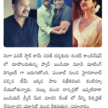
మెగా పవర్ స్టార్ రామ్ చరణ్ దర్శకుడు శంకర్ కాంబినేషన్
లో రూపొందుతున్న ప్యాన్ ఇండియా మూవీ షూటింగ్
రెగ్యులర్ గా జరుగుతోంది. పంజాబ్ నుంచి హైదరాబాద్
వచ్చిన టీమ్ ఇక్కడ పాట చిత్రీకరణని కంటిన్యూ
చేయబోతున్నారు. వెయ్యి మంది డాన్సర్లతో ఇప్పటిదాకా
ఇండియన్ స్క్రీన్ మీద చూడని రేంజ్ లో దీన్ని పిక్చరైజ్
చేస్తున్నారని యూనిట్ నుంచి లీకవుతున్న సమాచారం.