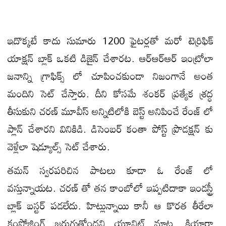
ఇదొక్కటే కాదు సుమారు 1200 ఫైటర్లతో మరో టెర్రిఫిక్
యాక్షన్ బ్లాక్ ఒకటి డిజైన్ చేశారట. ఆర్ఆర్ఆర్ ఇంట్రోలా
జనాన్ని గ్రాఫిక్స్ లో చూపించకుండా నిజంగానే అంత
మందిని సెట్ చేస్తారు. దీని కోసమే శంకర్ ప్రత్యేక శ్రద్ధ
తీసుకుని చరణ్ మూవీస్ అన్నిటిలోకి బెస్ట్ అనిపించే రేంజ్ లో
ప్లాన్ చేశారని వినికిడి. డిసెంబర్ కంతా పోస్ట్ ప్రొడక్షన్ కు
వెళ్లేలా షెడ్యూల్స్ సెట్ చేశారు.
తమన్ స్వరపరిచిన పాటలు కూడా ఓ రేంజ్ లో
వస్తున్నాయట. చరణ్ తో తన కాంబోలో ఇప్పటిదాకా ఇండస్ట్రీ
బ్లాక్ బస్టర్ పడలేదు. హిట్లున్నాయి కానీ ఆ కొరత తీరేలా
కంపోజింగ్ జరుగుతోందని యూనిట్ మాట. కియారా