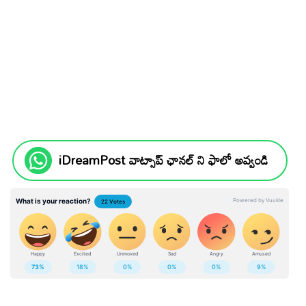
iDreamPost వాట్సాప్ ఛానల్ ని ఫాలో అవ్వండి