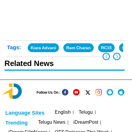
Tags:
Kiara Advani
Ram Charan
RC15
Shan
Related News
Follow Us On :
English
Telugu
Language Sites
Telugu News
iDreamPost
Trending