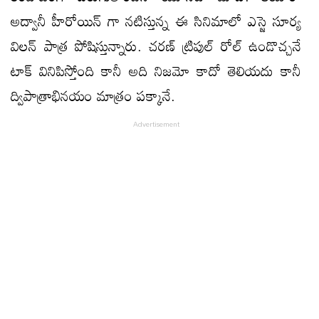
అద్వానీ హీరోయిన్ గా నటిస్తున్న ఈ సినిమాలో ఎస్జె సూర్య
విలన్ పాత్ర పోషిస్తున్నారు. చరణ్ ట్రిపుల్ రోల్ ఉండొచ్చనే
టాక్ వినిపిస్తోంది కానీ అది నిజమో కాదో తెలియదు కానీ
ద్విపాత్రాభినయం మాత్రం పక్కానే.