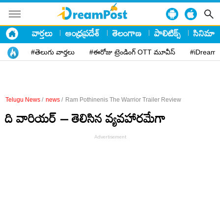
వార్తలు
ఆంధ్రప్రదేశ్
తెలంగాణ
పాలిటిక్స్
సినిమా
#తెలుగు వార్తలు
#ఈరోజు ట్రెండింగ్ OTT మూవీస్
#iDreamP
Telugu News
/
news
/
Ram Pothinenis The Warrior Trailer Review
ది వారియర్ – తెలిసిన వ్యవహారమేగా