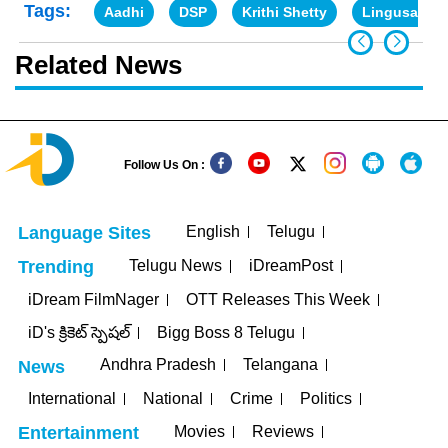
Tags:
Aadhi
DSP
Krithi Shetty
Lingusamy
Related News
Follow Us On :
English
Telugu
Language Sites
Telugu News
iDreamPost
Trending
iDream FilmNager
OTT Releases This Week
iD's క్రికెట్ స్పెషల్
Bigg Boss 8 Telugu
Andhra Pradesh
Telangana
News
International
National
Crime
Politics
Movies
Reviews
Entertainment