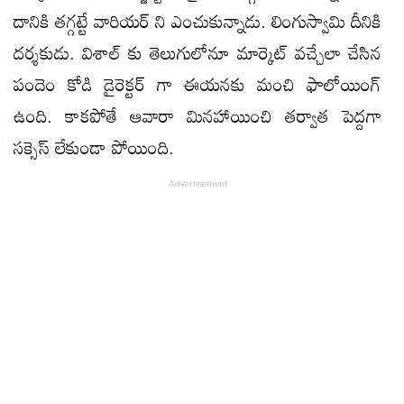
దానికి తగ్గట్టే వారియర్ ని ఎంచుకున్నాడు. లింగుస్వామి దీనికి
దర్శకుడు. విశాల్ కు తెలుగులోనూ మార్కెట్ వచ్చేలా చేసిన
పందెం కోడి డైరెక్టర్ గా ఈయనకు మంచి ఫాలోయింగ్
ఉంది. కాకపోతే ఆవారా మినహాయించి తర్వాత పెద్దగా
సక్సెస్ లేకుండా పోయింది.