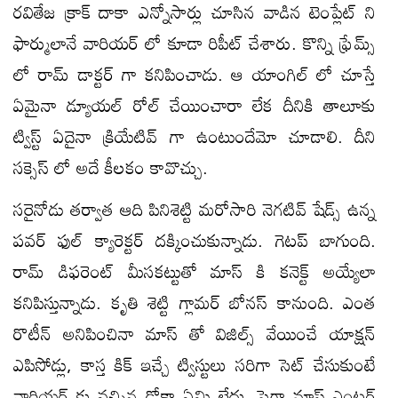
రవితేజ క్రాక్ దాకా ఎన్నోసార్లు చూసిన వాడిన టెంప్లేట్ ని
ఫార్ములానే వారియర్ లో కూడా రిపీట్ చేశారు. కొన్ని ఫ్రేమ్స్
లో రామ్ డాక్టర్ గా కనిపించాడు. ఆ యాంగిల్ లో చూస్తే
ఏమైనా డ్యూయల్ రోల్ చేయించారా లేక దీనికి తాలూకు
ట్విస్ట్ ఏదైనా క్రియేటివ్ గా ఉంటుందేమో చూడాలి. దీని
సక్సెస్ లో అదే కీలకం కావొచ్చు.
సరైనోడు తర్వాత ఆది పినిశెట్టి మరోసారి నెగటివ్ షేడ్స్ ఉన్న
పవర్ ఫుల్ క్యారెక్టర్ దక్కించుకున్నాడు. గెటప్ బాగుంది.
రామ్ డిఫరెంట్ మీసకట్టుతో మాస్ కి కనెక్ట్ అయ్యేలా
కనిపిస్తున్నాడు. కృతి శెట్టి గ్లామర్ బోనస్ కానుంది. ఎంత
రొటీన్ అనిపించినా మాస్ తో విజిల్స్ వేయించే యాక్షన్
ఎపిసోడ్లు, కాస్త కిక్ ఇచ్చే ట్విస్టులు సరిగా సెట్ చేసుకుంటే
వారియర్ కు వచ్చిన ఢోకా ఏమి లేదు. పైగా మాస్ ఎంటర్