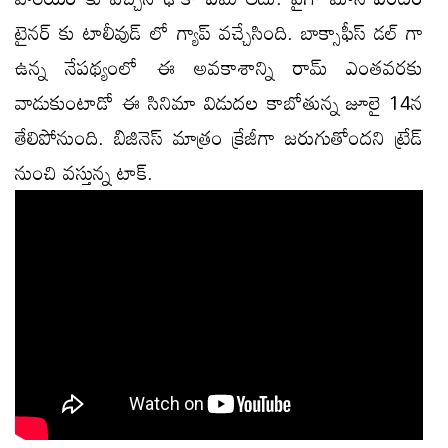
టైనర్ కు టాలీవుడ్ లో గ్యాప్ వచ్చేసింది. బాక్సాఫీస్ డల్ గా
ఉన్న నేపథ్యంలో ఈ అవకాశాన్ని రామ్ ఎంతవరకు
వాడుకుంటాడో ఈ సినిమా విడుదల కాబోతున్న జూలై 14న
తేలిపోనుంది. బిజినెస్ మాత్రం క్రేజీగా జరుగుతోందని ట్రేడ్
నుంచి వస్తున్న టాక్.