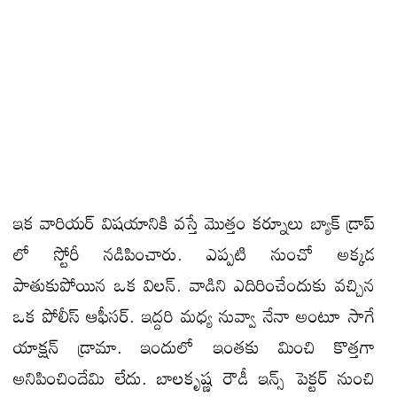
ఇక వారియర్ విషయానికి వస్తే మొత్తం కర్నూలు బ్యాక్ డ్రాప్
లో స్టోరీ నడిపించారు. ఎప్పటి నుంచో అక్కడ
పాతుకుపోయిన ఒక విలన్. వాడిని ఎదిరించేందుకు వచ్చిన
ఒక పోలీస్ ఆఫీసర్. ఇద్దరి మధ్య నువ్వా నేనా అంటూ సాగే
యాక్షన్ డ్రామా. ఇందులో ఇంతకు మించి కొత్తగా
అనిపించిందేమి లేదు. బాలకృష్ణ రౌడీ ఇన్స్ పెక్టర్ నుంచి