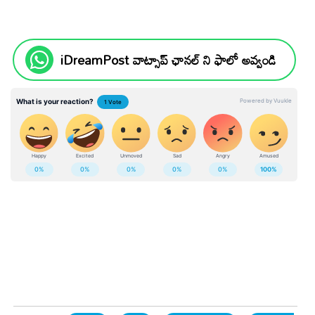
iDreamPost వాట్సాప్ ఛానల్ ని ఫాలో అవ్వండి