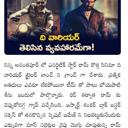
నిన్న అనంతపూర్ లో ఎనర్జిటిక్ స్టార్ రామ్ కొత్త సినిమా ది
వారియర్ ట్రైలర్ లాంచ్ ని గ్రాండ్ గా చేశారు. ప్రత్యేక
అతిధులు ఎవరూ లేకపోయినా టీమ్ తో పాటు బోయపాటి
శీను ఇందులో పాల్గొన్నారు. రెడ్ తర్వాత రామ్ కు
చెప్పుకోదగ్గ గ్యాప్ వచ్చేసింది. ఇస్మార్ట్ శంకర్ బ్లాక్ బస్టర్
సక్సెస్ తో తనకొచ్చిన స్పెషల్ ఇమేజ్ ని నిలబెట్టుకునేందుకు
ఎక్కువగా మాస్ సబ్జెక్టుల వైపు మొగ్గు చూపుతున్న రామ్