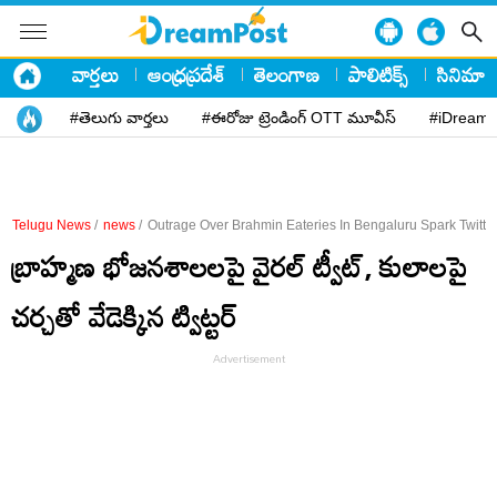
వార్తలు
ఆంధ్రప్రదేశ్
తెలంగాణ
పాలిటిక్స్
సినిమా
#తెలుగు వార్తలు
#ఈరోజు ట్రెండింగ్ OTT మూవీస్
#iDreamP
Telugu News
/
news
/
Outrage Over Brahmin Eateries In Bengaluru Spark Twitte
బ్రాహ్మణ భోజనశాలలపై వైరల్ ట్వీట్, కులాలపై
చర్చతో వేడెక్కిన ట్విట్టర్