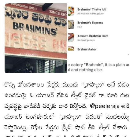
కొన్ని భోజనశాలల పేర్లకు ముందు “బ్రాహ్మణ” అనే పదం
ఉండడంపై ఓ యూజర్ చేసిన ట్వీట్ వైరల్ గా మారి కుల
వ్యవస్థపై వాడివేడి చర్చకు దారి తీస్తోంది. @peeleraja అనే
యూజర్ బెంగళూరులో “బ్రాహ్మణ” పదంతో మొదలయ్యే
రెస్టారెంట్లు, కెఫేల పేర్లను స్క్రీన్ షాట్ తీసి ట్వీట్ చేశారు.