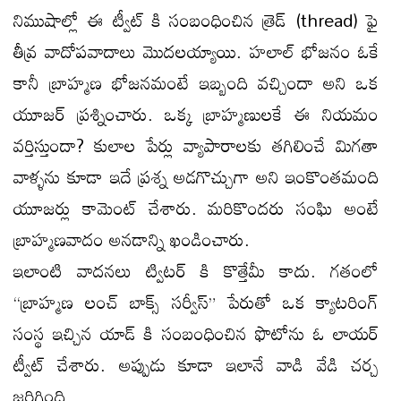
నిముషాల్లో ఈ ట్వీట్ కి సంబంధించిన త్రెడ్ (thread) ఫై
తీవ్ర వాదోపవాదాలు మొదలయ్యాయి. హలాల్ భోజనం ఓకే
కానీ బ్రాహ్మణ భోజనమంటే ఇబ్బంది వచ్చిందా అని ఒక
యూజర్ ప్రశ్నించారు. ఒక్క బ్రాహ్మణులకే ఈ నియమం
వర్తిస్తుందా? కులాల పేర్లు వ్యాపారాలకు తగిలించే మిగతా
వాళ్ళను కూడా ఇదే ప్రశ్న అడగొచ్చుగా అని ఇంకొంతమంది
యూజర్లు కామెంట్ చేశారు. మరికొందరు సంఘి అంటే
బ్రాహ్మణవాదం అనడాన్ని ఖండించారు.
ఇలాంటి వాదనలు ట్విటర్ కి కొత్తేమీ కాదు. గతంలో
“బ్రాహ్మణ లంచ్ బాక్స్ సర్వీస్” పేరుతో ఒక క్యాటరింగ్
సంస్థ ఇచ్చిన యాడ్ కి సంబంధించిన ఫొటోను ఓ లాయర్
ట్వీట్ చేశారు. అప్పుడు కూడా ఇలానే వాడి వేడి చర్చ
జరిగింది.