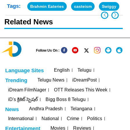
Tags:
Brahmin Eateries
casteism
Swiggy
T
Related News
Follow Us On :
English
Telugu
Language Sites
Telugu News
iDreamPost
Trending
iDream FilmNager
OTT Releases This Week
iD's క్రికెట్ స్పెషల్
Bigg Boss 8 Telugu
Andhra Pradesh
Telangana
News
International
National
Crime
Politics
Movies
Reviews
Entertainment