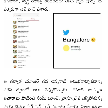
జొమాటో, స్విగ్గీ యాప్స్ రెండింటిలో తీసిన స్క్రీన్ షాట్స్ ను
వేర్వేరుగా అప్ లోడ్ చేశారు.
ఆ తర్వాత యూజర్ తన చిన్ననాటి అనుభవాన్నొకదాన్ని
వరస ట్వీట్లలో ఇలా చెప్పుకొచ్చారు- “మాది బ్రాహ్మణ
ఆచారాలు పాటించే సంఘీ స్కూల్. హైస్కూల్ కి వెళ్ళిపోతున్న
మాకు టీచర్లు ఫేర్ వెల్ పార్టీ ఏర్పాటు చేశారు. పిల్లలందరూ