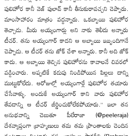
పులిహోర కానీ వెజ్ పులావ్ కానీ తీసుకురావచ్చని చెప్పారు.
మాంసాహారం మాత్రం వద్దన్నారు. ఒకబ్బాయి పులిహోర
తెచ్చాడు. మీరు అయ్యంగార్లు అని నాకు తెలీదు అన్నారు
టీచర్. తను అయ్యంగార్ కాదని ఆ అబ్బాయి ఇబ్బందిగానే
చెప్పాడు. ఆ టీచర్ తను జోక్ చేశా అన్నారు. కానీ అది జోక్
కాదు. ఆ అబ్బాయి తెచ్చిన పులిహోరను కావాలనే చివరలో
వడ్డించారు. అప్పటికే కడుపు నిండిపోయిన పిల్లలు దాన్ని
ముట్టుకోలేదు. ఆరోజుల్లో అయ్యంగార్లే పులిహోర తయారు
చేసేవాళ్ళు. అందుకే అయ్యంగార్ కాని వారు పులిహోర
తేవడాన్ని ఆ టీచర్ జీర్ణించుకోలేకపోయారు.” ఇలా తన
అనుభవాన్ని చెబుతూ పీలేరాజా (@peeleraja)
దేశవ్యాప్తంగా బ్రాహ్మణులు తమ తమ ప్రాంతాలకు చెందిన
వంటకాలు తింటారు తప్ప బ్రాహ్మణ పాకరీతి (Brahmin