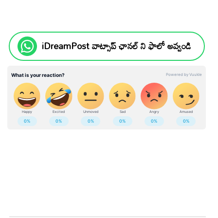
iDreamPost వాట్సాప్ ఛానల్ ని ఫాలో అవ్వండి