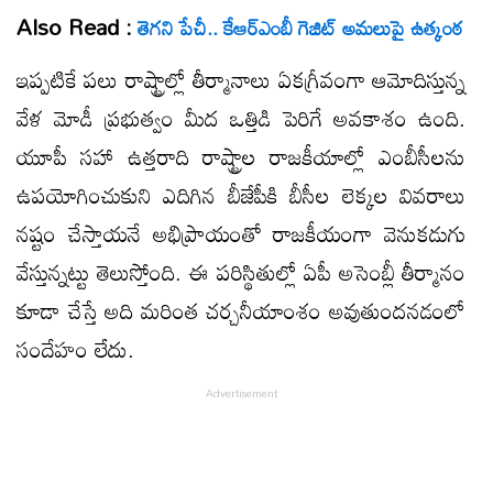
Also Read :
తెగని పేచీ.. కేఆర్‌ఎంబీ గెజిట్‌ అమలుపై ఉత్కంఠ
ఇప్పటికే పలు రాష్ట్రాల్లో తీర్మానాలు ఏకగ్రీవంగా ఆమోదిస్తున్న
వేళ మోడీ ప్రభుత్వం మీద ఒత్తిడి పెరిగే అవకాశం ఉంది.
యూపీ సహా ఉత్తరాది రాష్ట్రాల రాజకీయాల్లో ఎంబీసీలను
ఉపయోగించుకుని ఎదిగిన బీజేపీకి బీసీల లెక్కల వివరాలు
నష్టం చేస్తాయనే అభిప్రాయంతో రాజకీయంగా వెనుకడుగు
వేస్తున్నట్టు తెలుస్తోంది. ఈ పరిస్థితుల్లో ఏపీ అసెంబ్లీ తీర్మానం
కూడా చేస్తే అది మరింత చర్చనీయాంశం అవుతుందనడంలో
సందేహం లేదు.