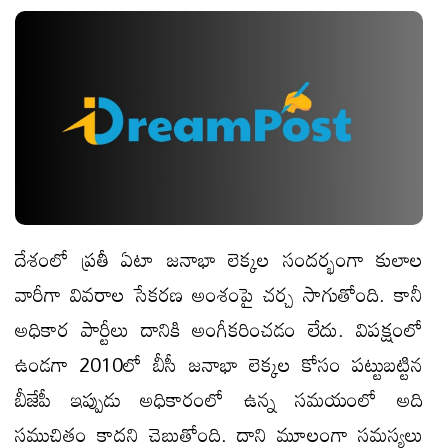
దేశంలో ప్రతీ ఏటా జనాభా లెక్కల సందర్భంగా కులాల
వారీగా వివరాల సేకరణ అంశంపై చర్చ సాగుతోంది. కానీ
అధికార పార్టీలు దానికి అంగీకరించడం లేదు. విపక్షంలో
ఉండగా 2010లో బీసీ జనాభా లెక్కల కోసం పట్టుబట్టిన
బీజేపీ ఇప్పుడు అధికారంలో ఉన్న సమయంలో అది
సముచితం కాదని చెబుతోంది. దాని మూలంగా సమస్యలు