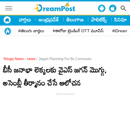
వార్తలు
ఆంధ్రప్రదేశ్
తెలంగాణ
పాలిటిక్స్
సినిమా
#తెలుగు వార్తలు
#ఈరోజు ట్రెండింగ్ OTT మూవీస్
#iDreamP
Telugu News
/
news
/
Jagan Planning For Bc Censuses
బీసీ జనాభా లెక్కలకు వైఎస్ జగన్ మొగ్గు,
అసెంబ్లీ తీర్మానం చేసే ఆలోచన