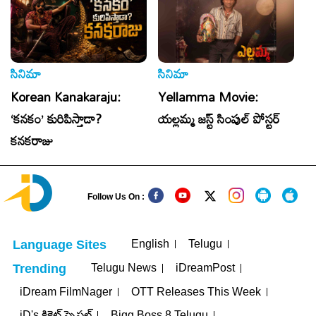
సినిమా
సినిమా
సి
Korean Kanakaraju:
Yellamma Movie:
T
‘కనకం’ కురిపిస్తాడా?
యల్లమ్మ జస్ట్ సింపుల్ పోస్టర్
C
కనకరాజు
సి
Follow Us On :
English
Telugu
Language Sites
Telugu News
iDreamPost
Trending
iDream FilmNager
OTT Releases This Week
iD's క్రికెట్ స్పెషల్
Bigg Boss 8 Telugu