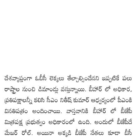
దేశవ్యాప్తంగా ఓబీసీ లెక్కలు తేల్చాల్సిందేనని ఇప్పటికే పలు
రాష్ట్రాల నుంచి డిమాండ్లు వస్తున్నాయి. బీహార్ లో అధికార,
ప్రతిపక్షాలన్నీ కలిసి సీఎం నితీష్ కుమార్ ఆధ్వర్యంలో పీఎంకి
వినతిపత్రం అందించాయి. వాస్తవానికి బీహార్ లో బీజేపీ
మిత్రపక్ష ప్రభుత్వం అధికారంలో ఉంది. అందులో బీజేపీదే
మేజర్ రోల్. అయినా అక్కడి బీజేపీ నేతలు కూడా బీసీ