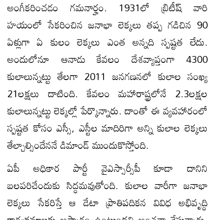
అంగీకరించడం గమనార్హం. 1931లో బ్రిటీష్ వారి
హయంలో సేకరించిన జనాభా లెక్కలు తప్ప గడిచిన 90
ఏళ్లుగా ఏ కులం లెక్కలు ఎంత అన్నది స్పష్టత లేదు.
అందులోనూ ఆనాడు కేవలం దేశవ్యాప్తంగా 4300
కులాలున్నట్టు తేలగా 2011 జనగణనలో కులాల సంఖ్య
21లక్షలు దాటింది. కేవలం మహారాష్ట్రలోనే 2.3లక్షల
కులాలున్నట్టు లెక్కల్లో పేర్కొన్నారు. దాంతో ఈ వ్యవహారంలో
స్పష్టత కోసం ఎస్సీ, ఎస్టీల మాదిరిగా అన్ని కులాల లెక్కలు
తేల్చాల్సిందేననే డిమాండ్ ముందుకొస్తోంది.
ఏపీ అధికార పార్టీ వైఎస్సార్సీపీ కూడా దానిని
బలపరిచేందుకు సిద్ధమవుతోంది. కులాల వారీగా జనాభా
లెక్కలు సేకరిస్తే ఆ డేటా ప్రాతిపదికన వివిధ అభివృద్ధి
కార్యక్రమాలకు ఆస్కారం ఉంటుందని అంచనా వేస్తున్నారు.