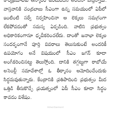
వాస్తవానికి చంద్రబాబు సీఎంగా ఉన్న సమయంలో ఏపీలో
ఇంటింటి సర్వే నిర్వహించినా ఆ లెక్కలు సమగ్రంగా
లేకపోవడంతో సమస్య ఏర్పడింది. వాటిని ప్రభుత్వం
అధికారికంగానూ ధృవీకరించలేదు. దాంతో జనాభా లెక్కల
సందర్భంగానే పూర్తి వివరాలు తెలుసుకుంటే అందరికీ
ఉపయోగం అనే విషయంలో సీఎం జగన్ కూడా
అంగీకరించినట్టు తెలుస్తోంది. దానికి తగ్గట్టుగా రాబోయే
అసెంబ్లీ సమావేశాల్లో ఓ తీర్మానం ఆమోదించేందుకు
సిద్ధమవుతున్నారు. కేంద్రానికి ప్రతిపాదించి ప్రభుత్వం మీద
ఒత్తిడి తీసుకొచ్చే ప్రయత్నంలో ఏపీ సీఎం కూడా సిద్ధం
కావడం విశేషం.