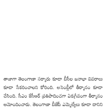
తాజాగా తెలంగాణా సర్కారు కూడా బీసీల జనాభా వివరాలు
కూడా సేకరించాలని కోరింది. అసెంబ్లీలో తీర్మానం కూడా
చేసింది. సీఎం కేసీఆర్ ప్రతిపాదించగా ఏకగ్రీవంగా తీర్మానం
ఆమోందించారు. తెలంగాణా బీజేపీ ఎమ్మెల్యేలు కూడా దానిని