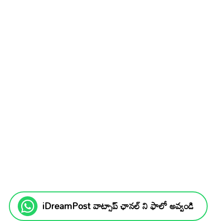
iDreamPost వాట్సాప్ ఛానల్ ని ఫాలో అవ్వండి