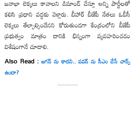
జనాభా లెక్కలు కావాలని డిమాండ్ చేస్తూ అన్ని పార్టీలతో
కలిసి ప్రధాని వద్దకు వెళ్లారు. బీహార్ బీజేపీ నేతలు ఓబీసీ
లెక్కలు తేల్చాల్సిందేనని కోరుతుండగా కేంద్రంలోని బీజేపీ
ప్రభుత్వం మాత్రం దానికి భిన్నంగా వ్యవహరించడం
విశేషంగానే చూడాలి.
Also Read :
జ‌గ‌న్ ను కాద‌ని.. ప‌వ‌న్ ను సీఎం చేసే చాన్స్
ఉందా?