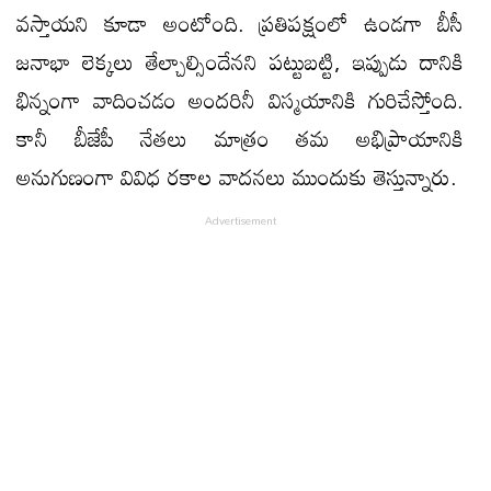
వస్తాయని కూడా అంటోంది. ప్రతిపక్షంలో ఉండగా బీసీ
జనాభా లెక్కలు తేల్చాల్సిందేనని పట్టుబట్టి, ఇప్పుడు దానికి
భిన్నంగా వాదించడం అందరినీ విస్మయానికి గురిచేస్తోంది.
కానీ బీజేపీ నేతలు మాత్రం తమ అభిప్రాయానికి
అనుగుణంగా వివిధ రకాల వాదనలు ముందుకు తెస్తున్నారు.