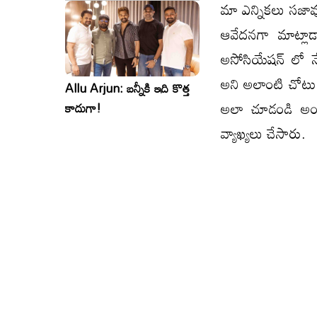
సినిమాలు..ఒకేసారి..ఎందుకో?
మా ఎన్నిక‌లు స‌జా
ఆవేదనగా మాట్లాడ
అసోసియేష‌న్ లో న
అని అలాంటి చోటు 
Allu Arjun: బన్నీకి ఇది కొత్త
అలా చూడండి అంటూ
కాదుగా!
వ్యాఖ్యలు చేసారు.