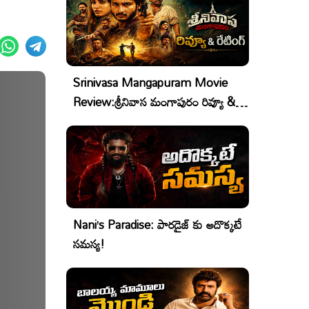
Srinivasa Mangapuram Movie
Review:శ్రీనివాస మంగాపురం రివ్యూ &
రేటింగ్
Nani’s Paradise: పారడైజ్ కు అదొక్కటే
సమస్య!