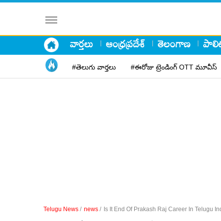
వార్తలు
ఆంధ్రప్రదేశ్
తెలంగాణ
పాలిట
#తెలుగు వార్తలు
#ఈరోజు ట్రెండింగ్ OTT మూవీస్
Telugu News
/
news
/
Is It End Of Prakash Raj Career In Telugu In