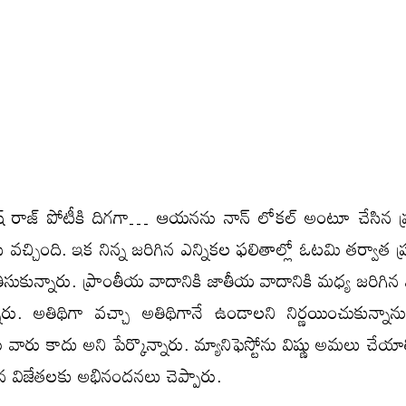
రకాష్ రాజ్ పోటీకి దిగగా… ఆయనను నాన్ లోకల్ అంటూ చేసిన
సి వచ్చింది. ఇక నిన్న జరిగిన ఎన్నికల ఫలితాల్లో ఓటమి తర్వాత ప్
ుకున్నారు. ప్రాంతీయ వాదానికి జాతీయ వాదానికి మ‌ధ్య జ‌రిగిన 
. అతిథిగా వ‌చ్చా అతిథిగానే ఉండాల‌ని నిర్ణ‌యించుకున్నా
గు వారు కాదు అని పేర్కొన్నారు. మ్యానిఫెస్టోను విష్ణు అమ‌లు చేయా
ిన విజేత‌ల‌కు అభినంద‌న‌లు చెప్పారు.