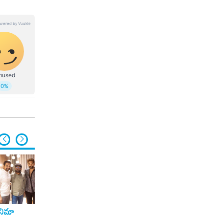
ినిమా
సినిమా
సినిమా