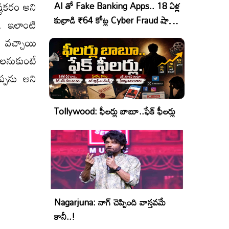
ట‌క‌రం అని
AI తో Fake Banking Apps.. 18 ఏళ్ల
కుర్రాడి ₹64 కోట్ల Cyber Fraud షాకింగ్
ు. ఇలాంటి
ఆపరేషన్!
 వ‌చ్చాయి
ల‌నుకుంటే
్ప‌ను అని
Tollywood: ఫీలర్లు బాబూ..ఫేక్ ఫీలర్లు
Nagarjuna: నాగ్ చెప్పింది వాస్తవమే
కానీ..!