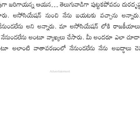
వుగా జ‌రిగాయన్న ఆయన… తెలుగువాడిగా పుట్ట‌క‌పోవ‌డం దుర‌దృష్
ారు. అసోసియేష‌న్ నుంచి నేను బ‌య‌టకు వ‌చ్చాను అన్నార
ేనుండ‌లేను అని అన్నారు. మా అసోసియేష‌న్ లోకి రాజ‌కీయాలు
నేనుండ‌లేను అంటూ వ్యాఖ్యలు చేసారు. మీ అంద‌రూ ఎలా చూడా
 అలాంటి వాతావ‌ర‌ణంలో నేనుండ‌లేను నేను అబ‌ద్ధాలు చెప