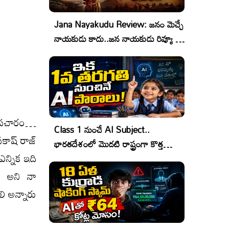
Jana Nayakudu Review: జనం మెచ్చే
నాయకుడు కాదు..జన నాయకుడు రివ్యూ &
రేటింగ్!
 ప్రచారం…
Class 1 నుంచే AI Subject..
రకాష్ రాజ్
భారతదేశంలో మొదటి రాష్ట్రంగా కొత్త
ఎన్నిక ఇది
చరిత్ర!
ను అని నా
లి అన్నారు