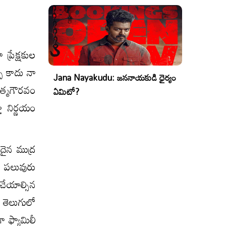
్రేక్ష‌కుల
పు కాదు నా
Jana Nayakudu: జననాయకుడి ధైర్యం
త్మ‌గౌర‌వం
ఏమిటో?
 నిర్ణయం
నదైన ముద్ర
ల పలువురు
చేయాల్సిన
 తెలుగులో
 ఫ్యామిలీ