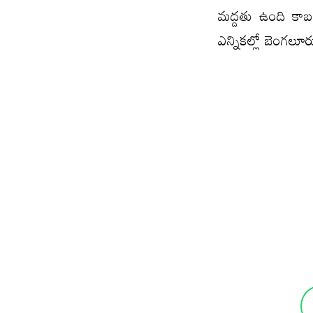
మద్దతు ఉంది కాబట్
ఎన్నికల్లో బెంగలూ