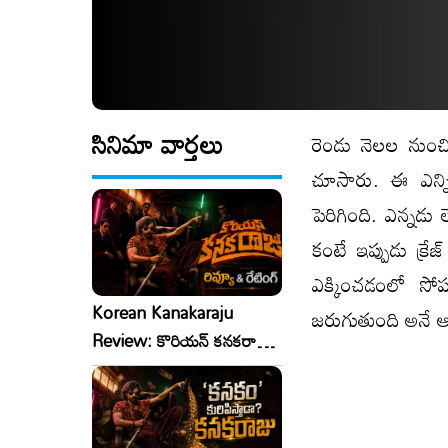
సినిమా వార్తలు
రెండు నెలల నుంచ
చూసారు. ఈ ఎన్ని
పెరిగింది. ఎన్నడ
కంటే ఇప్పుడు క్రే
ఎక్కించడంలో సో
Korean Kanakaraju
జరుగుతుంది అనే ఆసక
Review: కొరియన్ కనకరాజు
రివ్యూ & రేటింగ్!