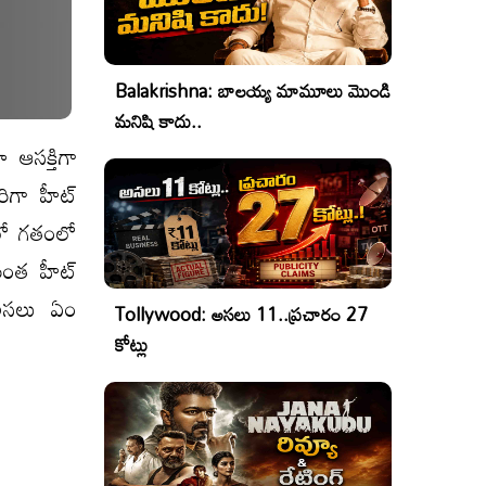
Balakrishna: బాలయ్య మామూలు మొండి
మనిషి కాదు..
ఆసక్తిగా
రిగా హీట్
ాలో గతంలో
మరింత హీట్
 అసలు ఏం
Tollywood: అసలు 11..ప్రచారం 27
కోట్లు