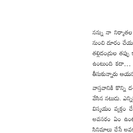
న‌న్ను నా నిర్మాత‌
నుంచి దూరం చేయ‌లేర
త‌ల్లిదండ్రుల త‌ప
ఉంటుంది క‌దా… ఇ
తీసుకున్నారు ఆయ
వాస్తవానికి కొన్ని
వేసిన నటుడు. ఎన
విస్మయం వ్యక్తం 
అవసరం ఏం ఉంటుంది
సినిమాలు చేసే అవ