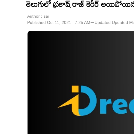
తెలుగులో ప్రకాష్ రాజ్ కెరీర్ అయిపోయి
Author :
sai
Published Oct 11, 2021 | 7:25 AM
⚊
Updated
Updated Ma