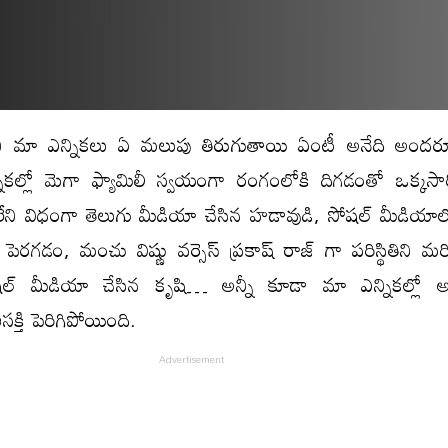
ి మా ఎన్నికలు ఏ మలుపు తిరుగుతాయి ఏంటీ అనేది అందరూ 
కల్లో మెగా ఫ్యామిలీ స్వయంగా రంగంలోకి దిగడంతో ఒక్కసా
ు లేని విధంగా తెలుగు మీడియా చేసిన హడావుడి, సోషల్ మీడియ
జ్ పెరగడం, మంచు విష్ణు వర్సెస్ ప్రకాష్ రాజ్ గా పరిస్థితిని 
షల్ మీడియా చేసిన కృషి… అన్నీ కూడా మా ఎన్నికల్లో
్తి పెరిగిపోయింది.