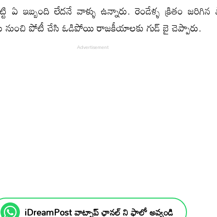
టి ఏ ఇబ్బంది లేదనే వాళ్ళు ఉన్నారు. రెండేళ్ళ క్రితం జరిగిన 
రు నుంచి పోటీ చేసి ఓడిపోయి రాజకీయాలకు గుడ్ బై చెప్పారు.
iDreamPost వాట్సాప్ ఛానల్ ని ఫాలో అవ్వండి