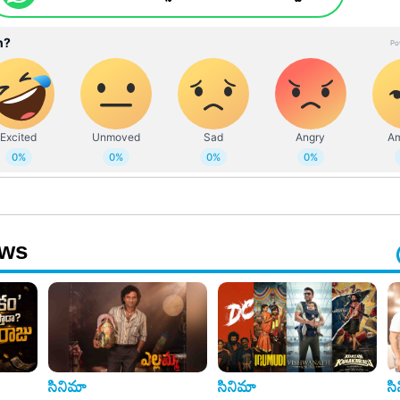
ews
సినిమా
సినిమా
స