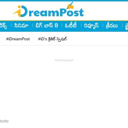
ిక్స్
సినిమా
బిగ్ బాస్ 8
ఓటీటీ
రివ్యూస్
క్రీడలు
క
#iDreamPost
#iD's క్రికెట్ స్పెషల్
dustry