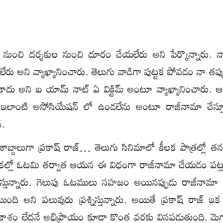
ల నుంచి ద‌ర్శ‌కుల నుంచి దూరం చేయ‌లేరు అని పేర్కొన్నారు. నా ప
ు అని వ్యాఖ్యానించారు. తెలుగు వాడిగా పుట్ట‌క పోవ‌డం నా త‌ప్
్పు కాదు అని ఐ యామ్ నాట్ ఏ విక్టిమ్ అంటూ వ్యాఖ్యానించారు. ఆ
లాంటి అసోసియేష‌న్ లో ఉండ‌లేను అంటూ రాజీనామా చేస్తూ
న.
 దశాబ్దాలుగా ప్రకాష్ రాజ్… తెలుగు సినిమాలో కీలక పాత్రల్లో త
్నికల్లో ఓటమి తర్వాత ఆయన ఈ విధంగా రాజీనామా చేయడం పట్
చేస్తున్నారు. గెలుపు ఓటములు సహజం అయినప్పుడు రాజీనామా 
 అని పలువురు ప్రశ్నిస్తున్నారు. అయితే ప్రకాష్ రాజ్ ఇక
కాశం లేదనే అభిప్రాయం కూడా కొంత వరకు వినపడుతుంది. మెగా