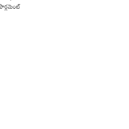
పార్లమెంట్