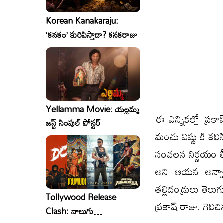
Korean Kanakaraju:
‘కనకం’ కురిపిస్తాడా? కనకరాజు
Yellamma Movie: యల్లమ్మ
ఈ ఎన్నికల్లో ప్
జస్ట్ సింపుల్ పోస్టర్
మంచు విష్ణు కి కలి
సంచలన నిర్ణయం తీస
అని ఆయన అన్నారు
తల్లిదండ్రులు తెలు
Tollywood Release
ప్రకాష్ రాజు. గెలిచ
Clash: నాలుగు