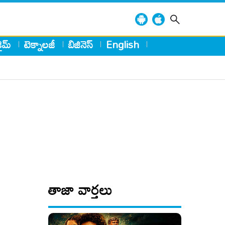
్రైమ్
టెక్నాలజీ
బిజినెస్
English
తాజా వార్తలు