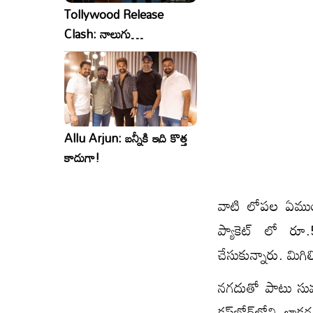
Tollywood Release
Clash: నాలుగు
సినిమాలు..ఒకేసారి..ఎందుకో?
Allu Arjun: బన్నీకి ఇది కొత్త
కాదుగా!
వాటి లోపల ఏముందో
ప్యాకెట్ లో రూ.
చేసుకున్నారు. మిగ
న‌గదుతో పాటు స
కప్‌బోర్డ్‌లోని లా