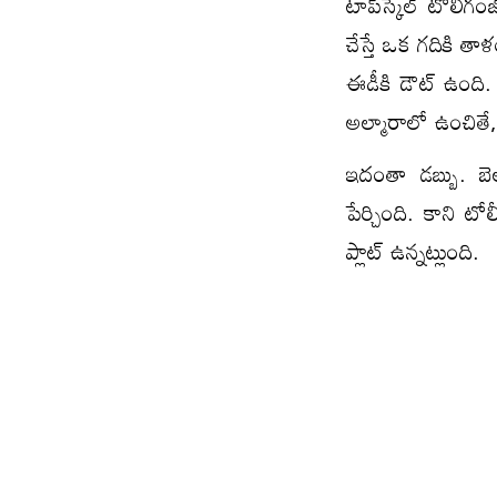
టాప్‌స్కేల్ టోలీగ
చేస్తే ఒక గదికి తా
ఈడీకి డౌట్ ఉంది. అంద
అల్మారాలో ఉంచితే,
ఇదంతా డ‌బ్బు. బెల
పేర్చింది. కాని టో
ప్లాట్ ఉన్న‌ట్లుంది.