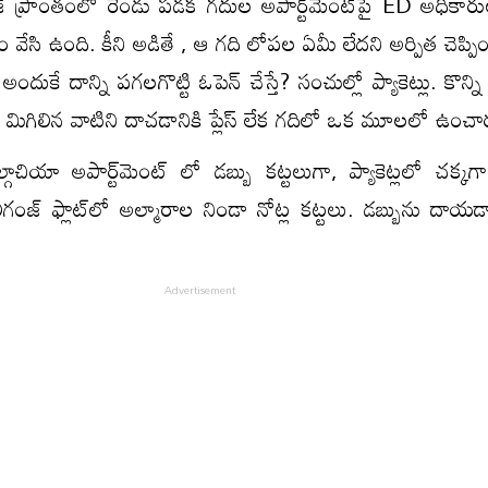
ంజ్ ప్రాంతంలో రెండు పడక గదుల అపార్ట్‌మెంట్‌పై ED అధికారు
ళం వేసి ఉంది. కీని అడితే , ఆ గది లోపల ఏమీ లేదని అర్పిత చెప్పిం
ుకే దాన్ని ప‌గ‌ల‌గొట్టి ఓపెన్ చేస్తే? సంచుల్లో ప్యాకెట్లు. కొన్ని ప
 మిగిలిన వాటిని దాచ‌డానికి ప్లేస్ లేక గదిలో ఒక మూలలో ఉంచా
్గాచియా అపార్ట్‌మెంట్ లో డబ్బు కట్టలుగా, ప్యాకెట్లలో చక్కగ
లీగంజ్ ఫ్లాట్‌లో అల్మారాల నిండా నోట్ల క‌ట్ట‌లు. డ‌బ్బును దాయ‌