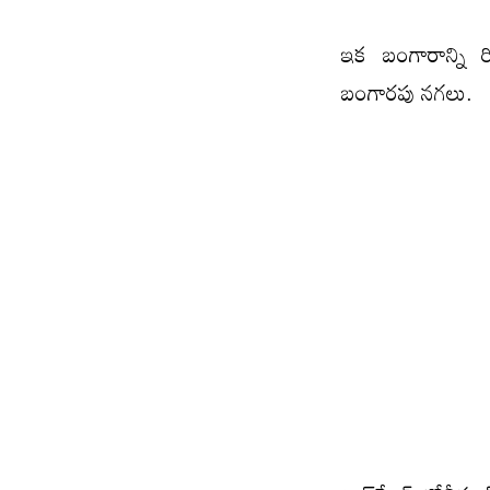
ఇక బంగారాన్ని ర
బంగార‌పు న‌గ‌లు.