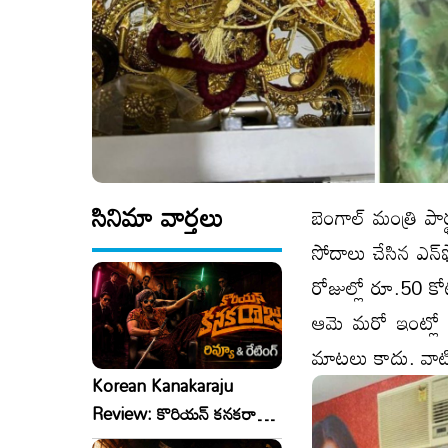
సినిమా వార్తలు
బెంగాల్ మంత్రి పార్
సోదాలు చేసిన‌ ఎన్‌ఫ
రోజుల్లో రూ.50 కోట్
ఆమె మరో ఇంట్లో రూ
మాట‌లు కాదు. వాటి
Korean Kanakaraju
Review: కొరియన్ కనకరాజు
రివ్యూ & రేటింగ్!