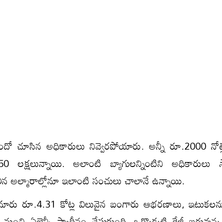
 చూసిన‌ అధికారులు నివ్వెరపోయారు. అన్నీ రూ.2000 నోట్లే
50 లక్షలున్నాయి. అలాంటి బ్యాగుల‌న్నింటిని అధికారులు స
ిలిన అల్మారాల్లోనూ ఇలాంటి సంచులు చాలానే ఉన్నాయి.
ుమారు రూ.4.31 కోట్ల విలువైన బంగారు ఆభరణాలు, ఇటుకల
కర్ల నుంచి ఏజెన్సీ స్వాధీనం చేసుకుంది. ఒక్కొక్కటి కేజీ బరువు