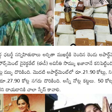
థ ఛటర్జీ సన్నిహితురాలు అర్పితా ముఖర్జీకి చెందిన రెండు అపార్ట్‌మ
ోర్స్‌మెంట్ డైరెక్టరేట్ (ఈడీ) అవినీతి సొమ్ము ఖ‌జానానే కనిపెట్టింద
ల డ‌బ్బు దొరికింది. మొదటి అపార్ట్‌మెంట్‌లో రూ.21.90 కోట్లు, నిన్
.27.90 కోట్ల నగదు దొరికింది. అన్నీ నోట్ల క‌ట్ట‌లు. 50 కోట
ని దాయ‌డానికి చాలా స్పేస్ కావాలి.