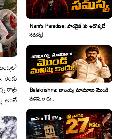
Nani’s Paradise: పారడైజ్ కు అదొక్కటే
సమస్య!
ెంట్ల‌లో
ి. రెండు
న రాత్రి
Balakrishna: బాలయ్య మామూలు మొండి
మనిషి కాదు..
్లు అంటే