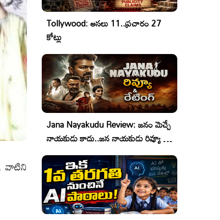
Tollywood: అసలు 11..ప్రచారం 27
కోట్లు
Jana Nayakudu Review: జనం మెచ్చే
నాయకుడు కాదు..జన నాయకుడు రివ్యూ &
రేటింగ్!
. వాటిని