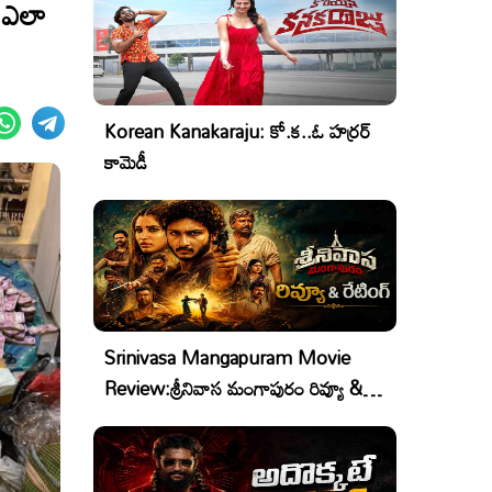
ు ఎలా
Korean Kanakaraju: కో.క..ఓ హర్రర్
కామెడీ
Srinivasa Mangapuram Movie
Review:శ్రీనివాస మంగాపురం రివ్యూ &
రేటింగ్