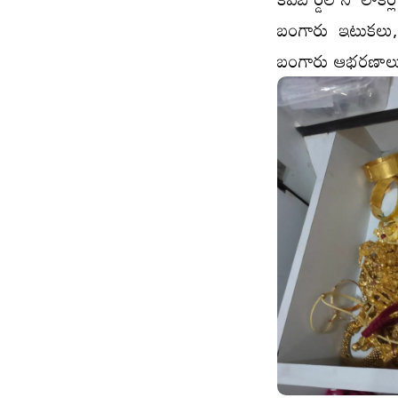
బంగారు ఇటుకలు, అ
బంగారు ఆభరణాలు