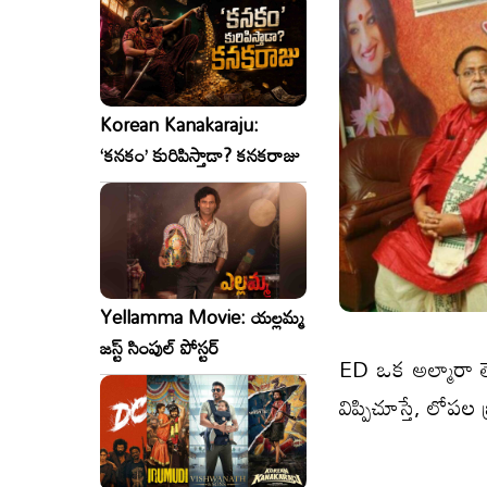
Korean Kanakaraju:
‘కనకం’ కురిపిస్తాడా? కనకరాజు
Yellamma Movie: యల్లమ్మ
జస్ట్ సింపుల్ పోస్టర్
ED ఒక అల్మారా తెరి
విప్పిచూస్తే, లోపల బ