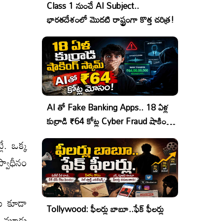
Class 1 నుంచే AI Subject..
భారతదేశంలో మొదటి రాష్ట్రంగా కొత్త చరిత్ర!
AI తో Fake Banking Apps.. 18 ఏళ్ల
కుర్రాడి ₹64 కోట్ల Cyber Fraud షాకింగ్
ఆపరేషన్!
. ఒక్క‌
్వాధీనం
ను కూడా
Tollywood: ఫీలర్లు బాబూ..ఫేక్ ఫీలర్లు
న్న మూడు