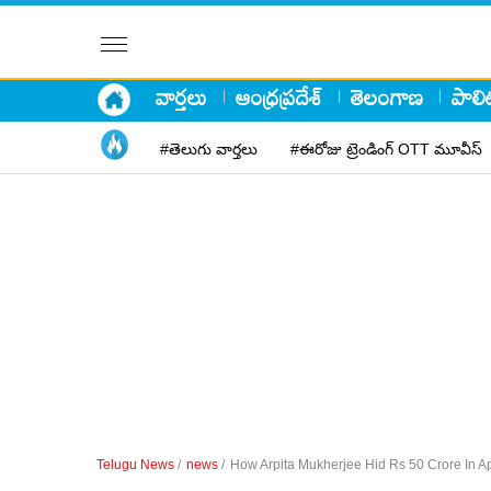
వార్తలు
ఆంధ్రప్రదేశ్
తెలంగాణ
పాలిట
#తెలుగు వార్తలు
#ఈరోజు ట్రెండింగ్ OTT మూవీస్
Telugu News
/
news
/
How Arpita Mukherjee Hid Rs 50 Crore In A