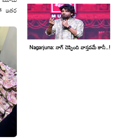
సహా ఇతర
Nagarjuna: నాగ్ చెప్పింది వాస్తవమే కానీ..!