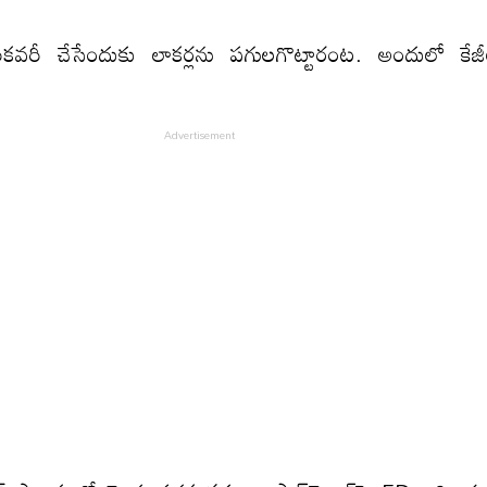
ికవరీ చేసేందుకు లాకర్లను పగులగొట్టారంట‌. అందులో కేజీల