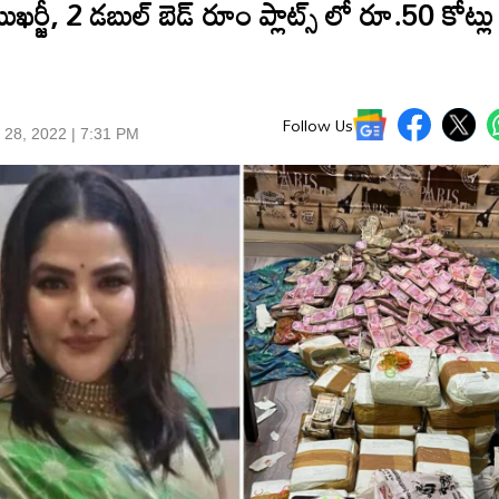
ుఖర్జీ, 2 డబుల్ బెడ్ రూం ప్లాట్స్ లో రూ.50 కోట్ల
Follow Us
 28, 2022 | 7:31 PM