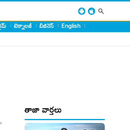
్రైమ్
టెక్నాలజీ
బిజినెస్
English
తాజా వార్తలు
ee