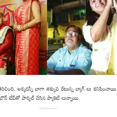
చింది. అక్క‌డ‌న్నీ బాగా త‌క్కువ రేటున్న బ్యాగ్ లు క‌నిపించాయి
్రౌన్ టేప్‌తో పార్శిల్ చేసిన ప్యాకెట్ లున్నాయి.