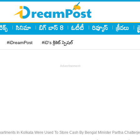
ిక్స్
సినిమా
బిగ్ బాస్ 8
ఓటీటీ
రివ్యూస్
క్రీడలు
క
#iDreamPost
#iD's క్రికెట్ స్పెషల్
partments In Kolkata Were Used To Store Cash By Bengal Minister Partha Chatterj