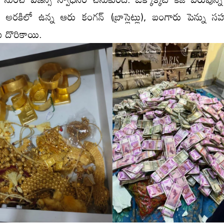
ర‌కిలో ఉన్న‌ ఆరు కంగన్ (బ్రాస్లెట్లు), బంగారు పెన్ను 
 దొరికాయి.