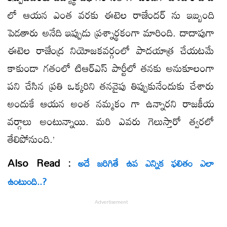
లో ఆయన ఎంత వరకు ఈటెల రాజేందర్ ను ఇబ్బంది
పెడతారు అనేది ఇప్పుడు ప్రశ్నార్థకంగా మారింది. దాదాపుగా
ఈటెల రాజేంద్ర నియోజకవర్గంలో పాదయాత్ర చేయటమే
కాకుండా గతంలో టిఆర్ఎస్ పార్టీలో తనకు అనుకూలంగా
పని చేసిన ప్రతి ఒక్కరిని తనవైపు తిప్పుకునేందుకు చేశారు
అందుకే ఆయన అంత నమ్మకం గా ఉన్నారని రాజకీయ
వర్గాలు అంటున్నాయి. మరి ఎవరు గెలుస్తారో త్వరలో
తేలిపోనుంది.’
Also Read :
అదే జరిగితే ఉప ఎన్నిక ఫలితం ఎలా
ఉంటుంది..?