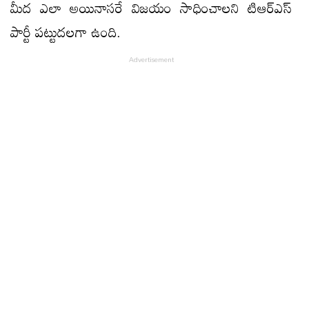
మీద ఎలా అయినాసరే విజయం సాధించాలని టిఆర్ఎస్
పార్టీ పట్టుదలగా ఉంది.