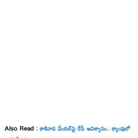
Also Read :
కాకినాడ మేయర్‌పై రేపే అవిశ్వాసం.. క్యాంపులో