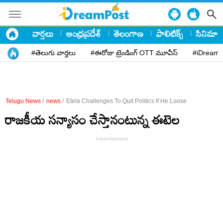
వార్తలు
ఆంధ్రప్రదేశ్
తెలంగాణ
పాలిటిక్స్
సినిమా
#తెలుగు వార్తలు
#ఈరోజు ట్రెండింగ్ OTT మూవీస్
#iDreamP
Telugu News
/
news
/
Etela Challenges To Quit Politics If He Loose
రాజకీయ సన్యాసం చేస్తానంటున్న ఈటెల