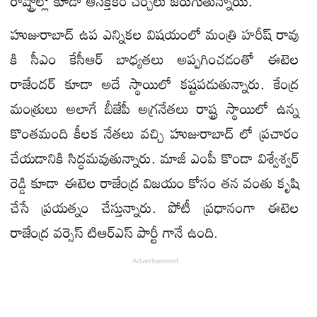
రాష్ట్రాల్లో కూడా ఆసక్తికర చర్చలు జరుగుతున్నాయి.
హుజురాబాద్ ఉప ఎన్నికల విషయంలో మంత్రి హరీష్ రావు
కి సీఎం కేసీఆర్ బాధ్యతలు అప్పగించడంతో ఈటెల
రాజేందర్ కూడా అదే స్థాయిలో కష్టపడుతున్నారు. కేంద్ర
మంత్రులు అలాగే బీజేపీ అగ్రనేతలు రాష్ట్ర స్థాయిలో ఉన్న
కొంతమంది కీలక నేతలు వచ్చి హుజురాబాద్ లో ప్రచారం
చేయడానికి సిద్ధమవుతున్నారు. మాజీ ఎంపీ కొండా విశ్వేశ్వర్
రెడ్డి కూడా ఈటెల రాజేంద్ర విజయం కోసం తన వంతు కృషి
చేసే ప్రయత్నం చేస్తున్నారు. పోటీ ప్రధానంగా ఈటెల
రాజేంద్ర వర్సెస్ టిఆర్ఎస్ పార్టీ గానే ఉంది.