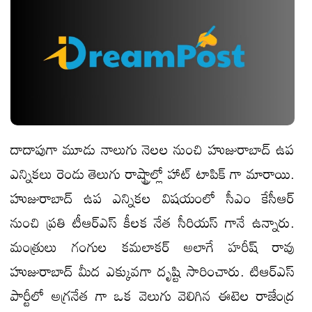
దాదాపుగా మూడు నాలుగు నెలల నుంచి హుజురాబాద్ ఉప
ఎన్నికలు రెండు తెలుగు రాష్ట్రాల్లో హాట్ టాపిక్ గా మారాయి.
హుజురాబాద్ ఉప ఎన్నికల విషయంలో సీఎం కేసీఆర్
నుంచి ప్రతి టీఆర్ఎస్ కీలక నేత సీరియస్ గానే ఉన్నారు.
మంత్రులు గంగుల కమలాకర్ అలాగే హరీష్ రావు
హుజురాబాద్ మీద ఎక్కువగా దృష్టి సారించారు. టిఆర్ఎస్
పార్టీలో అగ్రనేత గా ఒక వెలుగు వెలిగిన ఈటెల రాజేంద్ర