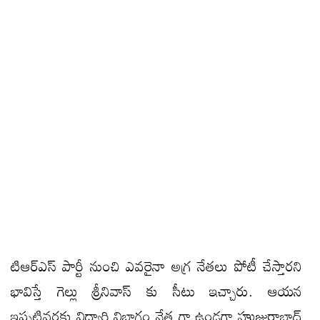
టిఆర్ఎస్ పార్టీ నుంచి ఎవరైనా అగ్ర నేతలు పోటీ చేస్తారని
భావిస్తే గెల్లు శ్రీనివాస్ కు సీటు ఇచ్చారు. ఆయన
ఇప్పటివరకు విద్యార్థి విభాగం నేత గా ఉండగా హుజురాబాద్