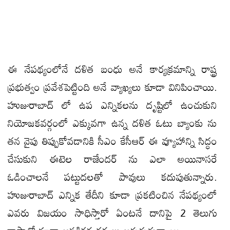
ఈ నేపథ్యంలోనే దళిత బంధు అనే కార్యక్రమాన్ని రాష్ట్ర
ప్రభుత్వం ప్రవేశపెట్టింది అనే వ్యాఖ్యలు కూడా వినిపించాయి.
హుజురాబాద్ లో ఉప ఎన్నికలను దృష్టిలో ఉంచుకుని
నియోజకవర్గంలో ఎక్కువగా ఉన్న దళిత ఓటు బ్యాంకు ను
తన వైపు తిప్పుకోవడానికి సీఎం కేసీఆర్ ఈ వ్యూహాన్ని సిద్ధం
చేసుకుని ఈటెల రాజేందర్ ను ఎలా అయినాసరే
ఓడించాలనే పట్టుదలతో పావులు కదుపుతున్నారు.
హుజురాబాద్ ఎన్నిక తేదీని కూడా ప్రకటించిన నేపథ్యంలో
ఎవరు విజయం సాధిస్తారో ఏంటనే దానిపై 2 తెలుగు