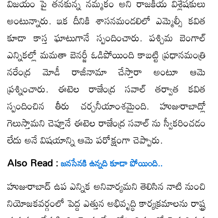
విజయం పై తనకున్న నమ్మకం అని రాజకీయ విశ్లేషకులు
అంటున్నారు. ఇక దీనికి శాసనమండలిలో ఎమ్మెల్సీ కవిత
కూడా కాస్త ఘాటుగానే స్పందించారు. పశ్చిమ బెంగాల్
ఎన్నికల్లో మమతా బెనర్జీ ఓడిపోయింది కాబట్టి ప్రధానమంత్రి
నరేంద్ర మోడీ రాజీనామా చేస్తారా అంటూ ఆమె
ప్రశ్నించారు. ఈటెల రాజేంద్ర సవాల్ తర్వాత కవిత
స్పందించిన తీరు చర్చనీయాంశమైంది. హుజురాబాద్లో
గెలుస్తామని చెప్తూనే ఈటెల రాజేంద్ర సవాల్ ను స్వీకరించడం
లేదు అనే విషయాన్ని ఆమె పరోక్షంగా చెప్పారు.
Also Read :
జనసేనకి ఉన్నది కూడా పోయింది..
హుజురాబాద్ ఉప ఎన్నిక అనివార్యమని తెలిసిన నాటి నుంచి
నియోజకవర్గంలో పెద్ద ఎత్తున అభివృద్ధి కార్యక్రమాలను రాష్ట్ర