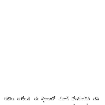
ఈటెల రాజేంద్ర ఈ స్థాయిలో సవాల్ చేయడానికి తన