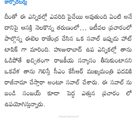
కార్పొరేటర్లు
దీంతో ఈ ఎన్నికల్లో ఎవరిది పైచేయి అవుతుంది ఏంటి అనే
దానిపై ఆసక్తి నెలకొన్న తరుణంలో… ఇటీవల ప్రచారంలో
పాల్గొన్న ఈటెల రాజేంద్ర చేసిన ఒక సవాల్ ఇప్పుడు హాట్
టాపిక్ గా మారింది. హుజురాబాద్ ఉప ఎన్నికల్లో తాను
ఓడిపోతే ఖచ్చితంగా రాజకీయ సన్యాసం తీసుకుంటానని
ఒకవేళ తాను గెలిస్తే సీఎం కేసీఆర్ ముఖ్యమంత్రి పదవికి
రాజీనామా చేస్తారా అంటూ సవాల్ చేశారు. ఈ సవాల్ ను
బండి సంజయ్ కూడా పెద్ద ఎత్తున ప్రచారం లో
ఉపయోగిస్తున్నారు.