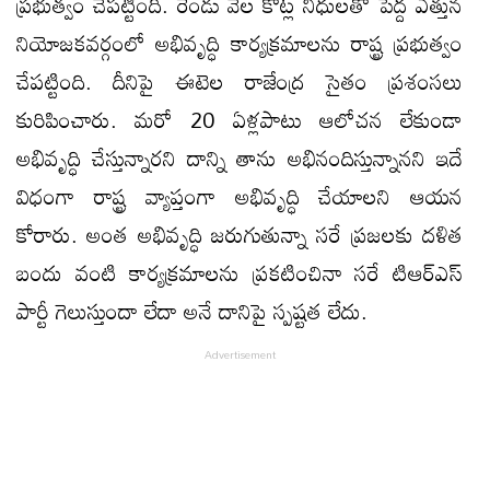
ప్రభుత్వం చేపట్టింది. రెండు వేల కోట్ల నిధులతో పెద్ద ఎత్తున
నియోజకవర్గంలో అభివృద్ధి కార్యక్రమాలను రాష్ట్ర ప్రభుత్వం
చేపట్టింది. దీనిపై ఈటెల రాజేంద్ర సైతం ప్రశంసలు
కురిపించారు. మరో 20 ఏళ్లపాటు ఆలోచన లేకుండా
అభివృద్ధి చేస్తున్నారని దాన్ని తాను అభినందిస్తున్నానని ఇదే
విధంగా రాష్ట్ర వ్యాప్తంగా అభివృద్ధి చేయాలని ఆయన
కోరారు. అంత అభివృద్ధి జరుగుతున్నా సరే ప్రజలకు దళిత
బందు వంటి కార్యక్రమాలను ప్రకటించినా సరే టిఆర్ఎస్
పార్టీ గెలుస్తుందా లేదా అనే దానిపై స్పష్టత లేదు.