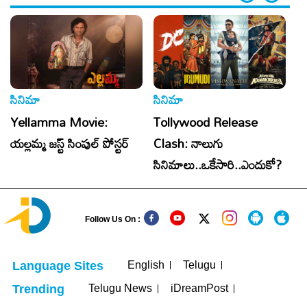
సినిమా
సినిమా
సి
Yellamma Movie:
Tollywood Release
Al
యల్లమ్మ జస్ట్ సింపుల్ పోస్టర్
Clash: నాలుగు
క
సినిమాలు..ఒకేసారి..ఎందుకో?
Follow Us On :
English
Telugu
Language Sites
Telugu News
iDreamPost
Trending