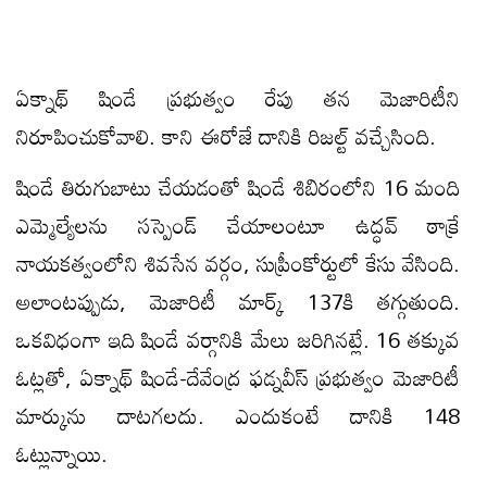
ఏక్నాథ్ షిండే ప్రభుత్వం రేపు తన మెజారిటీని
నిరూపించుకోవాలి. కాని ఈరోజే దానికి రిజ‌ల్ట్ వ‌చ్చేసింది.
షిండే తిరుగుబాటు చేయ‌డంతో షిండే శిబిరంలోని 16 మంది
ఎమ్మెల్యేలను సస్పెండ్ చేయాలంటూ ఉద్ధవ్ ఠాక్రే
నాయ‌క‌త్వంలోని శివసేన వర్గం, సుప్రీంకోర్టులో కేసు వేసింది.
అలాంటప్పుడు, మెజారిటీ మార్క్ 137కి తగ్గుతుంది.
ఒక‌విధంగా ఇది షిండే వ‌ర్గానికి మేలు జ‌రిగిన‌ట్లే. 16 తక్కువ
ఓట్లతో, ఏక్నాథ్ షిండే-దేవేంద్ర ఫడ్నవీస్ ప్రభుత్వం మెజారిటీ
మార్కును దాట‌గ‌లదు. ఎందుకంటే దానికి 148
ఓట్లున్నాయి.