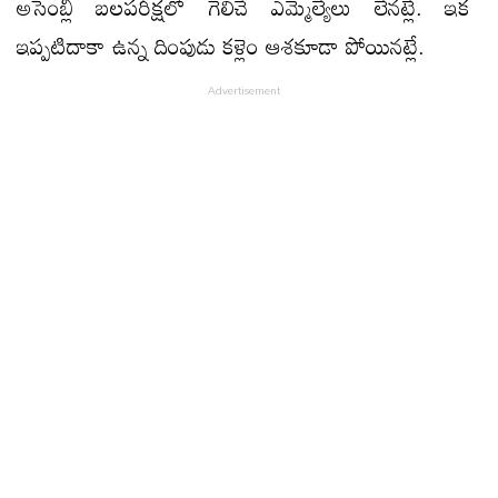
అసెంబ్లీ బలపరీక్షలో గెలిచే ఎమ్మెల్యేలు లేన‌ట్లే. ఇక
ఇప్ప‌టిదాకా ఉన్న దింపుడు కళ్లెం ఆశ‌కూడా పోయిన‌ట్లే.