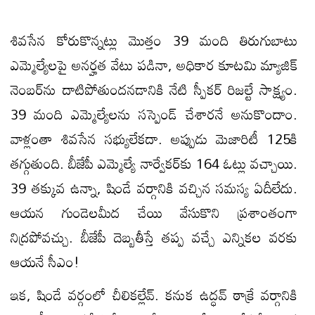
శివ‌సేన కోరుకొన్న‌ట్లు మొత్తం 39 మంది తిరుగుబాటు
ఎమ్మెల్యేలపై అనర్హత వేటు పడినా, అధికార కూటమి మ్యాజిక్
నెంబర్‌ను దాటిపోతుంద‌న‌డానికి నేటి స్పీక‌ర్ రిజ‌ల్టే సాక్ష్యం.
39 మంది ఎమ్మెల్యేలను సస్పెండ్ చేశార‌నే అనుకొందాం.
వాళ్లంతా శివ‌సేన స‌భ్యులేక‌దా. అప్పుడు మెజారిటీ 125కి
తగ్గుతుంది. బీజేపీ ఎమ్మెల్యే నార్వేకర్‌కు 164 ఓట్లు వచ్చాయి.
39 తక్కువ ఉన్నా, షిండే వ‌ర్గానికి వ‌చ్చిన స‌మ‌స్య ఏదీలేదు.
ఆయ‌న గుండెల‌మీద చేయి వేసుకొని ప్ర‌శాంతంగా
నిద్ర‌పోవ‌చ్చు. బీజేపీ దెబ్బ‌తీస్తే త‌ప్ప వచ్చే ఎన్నిక‌ల వ‌ర‌కు
ఆయ‌నే సీఎం!
ఇక‌, షిండే వ‌ర్గంలో చీలిక‌ల్లేవ్. క‌నుక ఉద్ధవ్ ఠాక్రే వర్గానికి