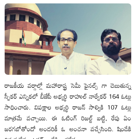
రాజ‌కీయ వ‌ర్గాల్లో మ‌హారాష్ట్ర సెమీ ఫైన‌ల్స్ గా చెబుతున్న
స్పీకర్ ఎన్నిక‌లో బీజేపీ అభ్యర్థి రాహుల్ నార్వేకర్ 164 ఓట్లు
సాధించారు. విపక్షాల అభ్యర్థి రాజన్ సాల్వికి 107 ఓట్లు
మాత్ర‌మే వచ్చాయి. ఈ ఓటింగ్ రిజ‌ల్ట్ బ‌ట్టి, రేపు ఏం
జ‌ర‌గ‌బోతోందో అంద‌రికీ ఓ అంచ‌నా వ‌చ్చేసింది. షిండేకి