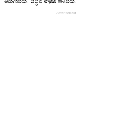
తిరుగులేదు. ఉద్ధ‌వ్ ఠాక్రేకి ఆశ‌లేదు.