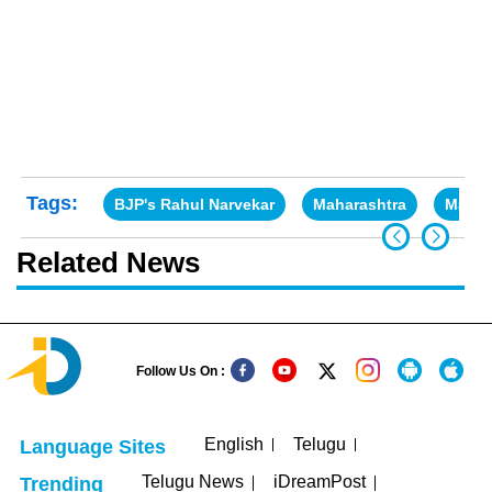
Tags:
BJP's Rahul Narvekar
Maharashtra
Mahara
Related News
Follow Us On :
English
Telugu
Language Sites
Telugu News
iDreamPost
Trending