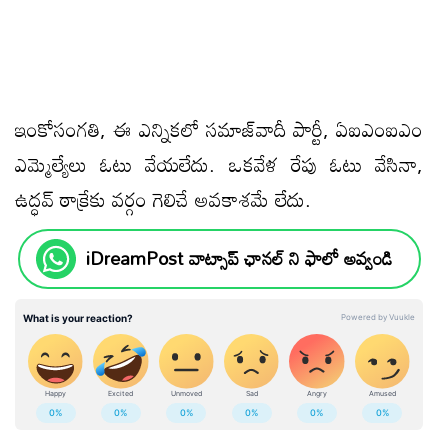
ఇంకోసంగ‌తి, ఈ ఎన్నిక‌లో సమాజ్‌వాదీ పార్టీ, ఏఐఎంఐఎం
ఎమ్మెల్యేలు ఓటు వేయలేదు. ఒక‌వేళ‌ రేపు ఓటు వేసినా,
ఉద్ధవ్ ఠాక్రేకు వ‌ర్గం గెలిచే అవ‌కాశ‌మే లేదు.
iDreamPost వాట్సాప్ ఛానల్ ని ఫాలో అవ్వండి