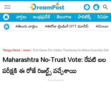
వార్తలు
ఆంధ్రప్రదేశ్
తెలంగాణ
పాలిటిక్స్
సినిమా
#తెలుగు వార్తలు
#ఈరోజు ట్రెండింగ్ OTT మూవీస్
#iDreamP
Telugu News
/
news
/
End Game For Uddav Thackeray As Maha Assembly Gets N
Maharashtra No-Trust Vote: రేపటి బ‌ల
ప‌రీక్షకి ఈ రోజే రిజ‌ల్ట్స్ వ‌చ్చేశాయి