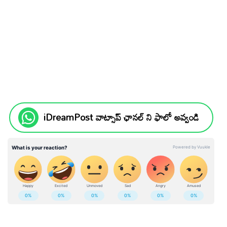
iDreamPost వాట్సాప్ ఛానల్ ని ఫాలో అవ్వండి