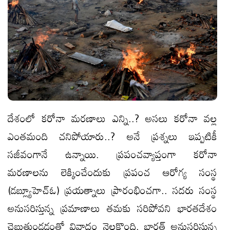
దేశంలో కరోనా మరణాలు ఎన్ని..? అసలు కరోనా వల్ల
ఎంతమంది చనిపోయారు..? అనే ప్రశ్నలు ఇప్పటికీ
సజీవంగానే ఉన్నాయి. ప్రపంచవ్యాప్తంగా కరోనా
మరణాలను లెక్కించేందుకు ప్రపంచ ఆరోగ్య సంస్థ
(డబ్ల్యూహెచ్‌ఓ) ప్రయత్నాలు ప్రారంభించగా.. సదరు సంస్థ
అనుసరిస్తున్న ప్రమాణాలు తమకు సరిపోవని భారతదేశం
చెబుతుండడంతో వివాదం నెలకొంది. భారత్‌ అనుసరిస్తున్న