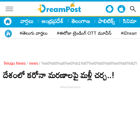
వార్తలు
ఆంధ్రప్రదేశ్
తెలంగాణ
పాలిటిక్స్
సినిమా
#తెలుగు వార్తలు
#ఈరోజు ట్రెండింగ్ OTT మూవీస్
#iDreamP
Telugu News
/
news
/
%e0%b0%a6%e0%b1%87%e0%b0%b6%e0%b0%82%e
దేశంలో కరోనా మరణాలపై మళ్లీ చర్చ..!