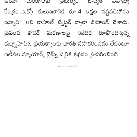
ఆయా మరణాలకు ప్రభుత్వం భాద్యత వహిస్తూ
కేంద్రం..ఒక్కో కుటుంబానికి రూ.4 లక్షల నష్టపరిహారం
ఇవ్వాలి” అని రాహుల్ ట్విట్టర్ ద్వారా డిమాండ్ చేశారు.
ప్రపంచ కోవిడ్ మరణాలపై నివేదిక రూపొందిస్తున్న
డబ్ల్యూహెచ్‌ఓ ప్రయత్నాలకు భారత్ సహకరించడం లేదంటూ
ఇటీవల న్యూయార్క్ టైమ్స్ పత్రిక కథనం ప్రచురించింది