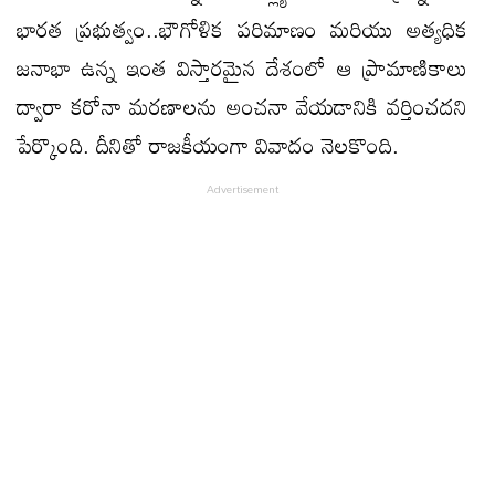
భారత ప్రభుత్వం..భౌగోళిక పరిమాణం మరియు అత్యధిక
జనాభా ఉన్న ఇంత విస్తారమైన దేశంలో ఆ ప్రామాణికాలు
ద్వారా కరోనా మరణాలను అంచనా వేయడానికి వర్తించదని
పేర్కొంది. దీనితో రాజకీయంగా వివాదం నెలకొంది.