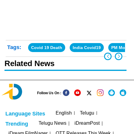
Tags:
Covid 19 Death
India Covid19
PM Modi
Related News
Follow Us On :
English
Telugu
Language Sites
Telugu News
iDreamPost
Trending
iDream FilmNager
OTT Releases This Week