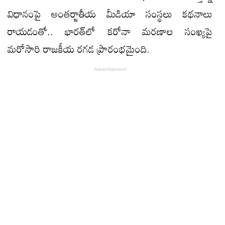
విధానంపై అంతర్జాతీయ మీడియా సంస్థలు కథనాలు
రాయడంతో.. భారత్‌లో కరోనా మరణాల సంఖ్యపై
మరోసారి రాజకీయ రగడ ప్రారంభమైంది.