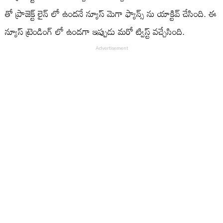
తో ప్రాజెక్ట్ లైన్ లో ఉందనే న్యూస్ మెగా ఫ్యాన్స్ ను యాక్టివ్ చేసింది. ఈ
న్యూస్ ట్రెండింగ్ లో ఉండగా ఇప్పుడు మరో ట్విస్ట్ వచ్చేసింది.