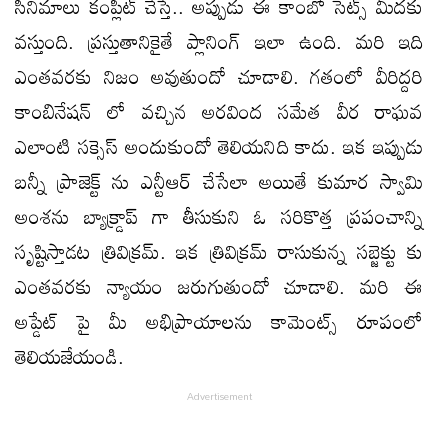
సినిమాలు కంప్లీట్ చేస్తే.. అప్పుడు ఈ కాంబో సెట్స్ మీదకు
వస్తుంది. ప్రస్తుతానికైతే ప్లానింగ్ ఇలా ఉంది. మరి ఇది
ఎంతవరకు నిజం అవుతుందో చూడాలి. గతంలో వీరిద్దరి
కాంబినేషన్ లో వచ్చిన అరవింద సమేత వీర రాఘవ
ఎలాంటి సక్సెస్ అందుకుందో తెలియనిది కాదు. ఇక ఇప్పుడు
బన్నీ ప్రాజెక్ట్ ను ఎన్టీఆర్ చేసేలా అయితే కుమార స్వామి
అంశను బ్యాక్డ్రాప్ గా తీసుకుని ఓ సరికొత్త ప్రపంచాన్ని
సృష్టిస్తాడట త్రివిక్రమ్. ఇక త్రివిక్రమ్ రాసుకున్న సబ్జెక్టు కు
ఎంతవరకు న్యాయం జరుగుతుందో చూడాలి. మరి ఈ
అప్డేట్ పై మీ అభిప్రాయాలను కామెంట్స్ రూపంలో
తెలియజేయండి.