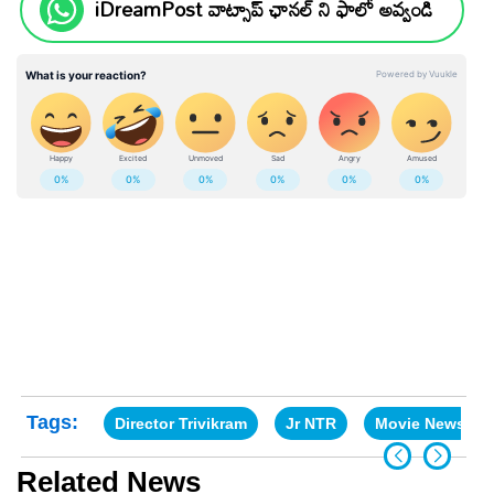
iDreamPost వాట్సాప్ ఛానల్ ని ఫాలో అవ్వండి
Tags:
Director Trivikram
Jr NTR
Movie News
Related News