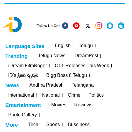
Follow Us On :
English
Telugu
Language Sites
Telugu News
iDreamPost
Trending
iDream FilmNager
OTT Releases This Week
iD's క్రికెట్ స్పెషల్
Bigg Boss 8 Telugu
Andhra Pradesh
Telangana
News
International
National
Crime
Politics
Movies
Reviews
Entertainment
Photo Gallery
Tech
Sports
Bussiness
More