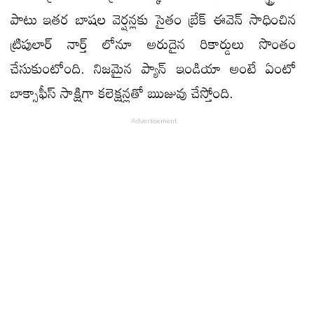
పాటు ఇతర బాషల వెర్షన్లకు సైతం బ్రేక్ ఈవెన్ సాధించిన
ట్రిపులార్ నార్త్ లోనూ అరుదైన రికార్డులు సొంతం
చేసుకుంటోంది. నిజమైన ప్యాన్ ఇండియా అంటే ఏంటో
బాక్సాఫీస్ సాక్షిగా కలెక్షన్లతో ఋజువు చేస్తోంది.