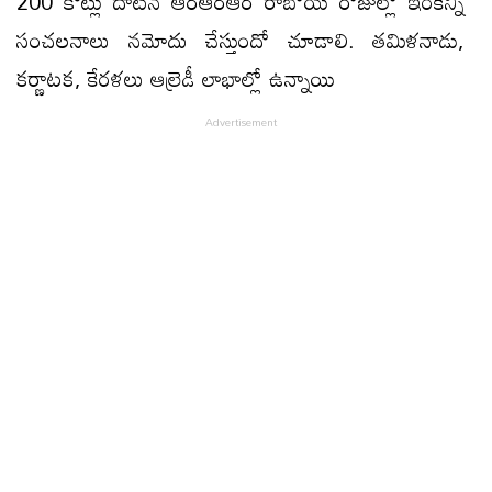
200 కోట్లు దాటిన ఆర్ఆర్ఆర్ రాబోయే రోజుల్లో ఇంకెన్ని
సంచలనాలు నమోదు చేస్తుందో చూడాలి. తమిళనాడు,
కర్ణాటక, కేరళలు ఆల్రెడీ లాభాల్లో ఉన్నాయి