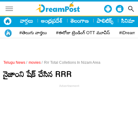
వార్తలు
ఆంధ్రప్రదేశ్
తెలంగాణ
పాలిటిక్స్
సినిమా
#తెలుగు వార్తలు
#ఈరోజు ట్రెండింగ్ OTT మూవీస్
#iDreamP
Telugu News
/
movies
/
Rrr Total Colletions In Nizam Area
నైజాంని షేక్ చేసిన RRR