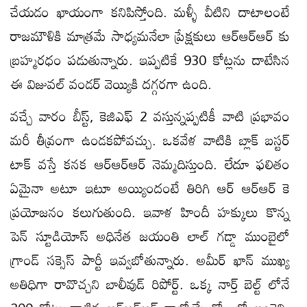
చేయడం ఖాయంగా కనిపిస్తోంది. మళ్ళీ వీటిని దాటాలంటే
రాజమౌళికి మాత్రమే సాధ్యమనేలా ప్రేక్షకులు ఆర్ఆర్ఆర్ కు
బ్రహ్మరధం పడుతున్నారు. ఇప్పటికే 930 కోట్లను దాటేసిన
ఈ విజువల్ వండర్ వెయ్యికి దగ్గరగా ఉంది.
వచ్చే వారం బీస్ట్, కెజిఎఫ్ 2 వస్తున్నప్పటికీ వాటి ప్రభావం
మరీ తీవ్రంగా ఉండకపోవచ్చు. ఒకవేళ వాటికి బ్లాక్ బస్టర్
టాక్ వస్తే కనక ఆర్ఆర్ఆర్ నెమ్మదిస్తుంది. లేదూ ఫలితం
ఏమైనా అటూ ఇటూ అయ్యిందంటే తిరిగి ఆర్ ఆర్ఆర్ కె
ప్రయోజనం కలుగుతుంది. ఇవాళ హిందీ హక్కులు కొన్న
పెన్ స్టూడియోస్ అధినేత జయంతి లాల్ గడ్డా ముంబైలో
గ్రాండ్ సక్సెస్ పార్టీ ఇవ్వబోతున్నారు. అమీర్ ఖాన్ ముఖ్య
అతిధిగా రావొచ్చని బాలీవుడ్ రిపోర్ట్. ఒక్క నార్త్ బెల్ట్ లోనే