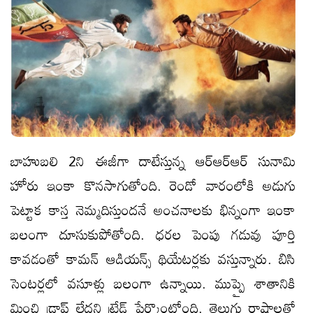
బాహుబలి 2ని ఈజీగా దాటేస్తున్న ఆర్ఆర్ఆర్ సునామి
హోరు ఇంకా కొనసాగుతోంది. రెండో వారంలోకి అడుగు
పెట్టాక కాస్త నెమ్మదిస్తుందనే అంచనాలకు భిన్నంగా ఇంకా
బలంగా దూసుకుపోతోంది. ధరల పెంపు గడువు పూర్తి
కావడంతో కామన్ ఆడియన్స్ థియేటర్లకు వస్తున్నారు. బిసి
సెంటర్లలో వసూళ్లు బలంగా ఉన్నాయి. ముప్పై శాతానికి
మించి డ్రాప్ లేదని ట్రేడ్ పేర్కొంటోంది. తెలుగు రాష్ట్రాలతో