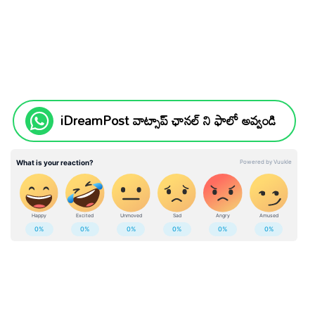
iDreamPost వాట్సాప్ ఛానల్ ని ఫాలో అవ్వండి