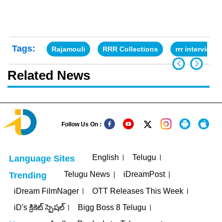
Tags:
Rajamouli
RRR Collections
rrr interview
Related News
Follow Us On :
English
Telugu
Language Sites
Telugu News
iDreamPost
Trending
iDream FilmNager
OTT Releases This Week
iD's క్రికెట్ స్పెషల్
Bigg Boss 8 Telugu