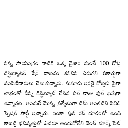
నిన్న సాయంత్రం నాటికి ఒక్క నైజాం నుంచే 100 కోట్ల
డిస్ట్రిబ్యూటర్ షేర్ దాటడం కనివిని ఎరుగని రికార్డుగా
పంపిణీదారులు చెబుతున్నారు. సుమారు ఇరవై కోట్లకు పైగా
లాభంతో దీన్ని డిస్ట్రిబ్యూట్ చేసిన దిల్ రాజు ఫుల్ ఖుషీగా
ఉన్నారట. అందుకే మొన్న ప్రత్యేకంగా టీమ్ అంతటిని పిలిచి
స్పెషల్ పార్టీ ఇచ్చారు. ఇంకా ఫుల్ రన్ దూరంలో ఉంది
కాబట్తి భవిష్యత్తులో ఎవరూ అందుకోలేని బెంచ్ మార్క్ సెట్