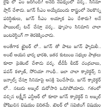
లైఫ్ లో ఏం జరిగింది? అనేది నేపథ్యంలో వర్మ.. సినిమా
ప్లాన్ చేశాడు. జగన్ సీఎం అయ్యేముందు రాష్ట్రంలో నెలకొన్న
పరిస్థితులు, జగన్ సీఎం అయ్యాక ఏం చేశారు? అనే
పాయింట్స్ టచ్ చేస్తూ వర్మ.. వ్యూహం సినిమాని చాలా
ఇంటరెస్టింగ్ గా తెరకెక్కించాడు.
అంతేగాక ట్రైలర్ లో.. జగన్ తో పాటు జగన్ ఫ్యామిలీ..
అంటే ఆయన భార్య భారతి, ఇతర కుటుంబ సభ్యుల పాత్రలు
కూడా ప్రెజెంట్ చేశాడు వర్మ. టీడీపీ లీడర్ చంద్రబాబు,
పవన్ కళ్యాణ్, సోనియా గాంధీ.. ఇలా చాలా క్యారెక్టర్స్ ని
ఇన్వాల్వ్ చేస్తూ సినిమాపై ఆసక్తి పెంచేసాడు. జగన్ క్యారెక్టర్
లో.. నటుడు అజ్మల్ మరోసారి ఒదిగిపోయాడు. గతంలో
వచ్చిన లక్ష్మీస్ ఎన్టీఆర్ లో కూడా జగన్ క్యారెక్టర్ ని అజ్మల్
పోషించిన విషయం విదితమే. ట్రైలర్ లో సప్రైజింగ్ విషయం