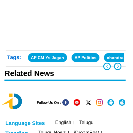
Tags:
AP CM Ys Jagan
AP Politics
chandrababu
Related News
Follow Us On :
English
Telugu
Language Sites
Telugu News
iDreamPost