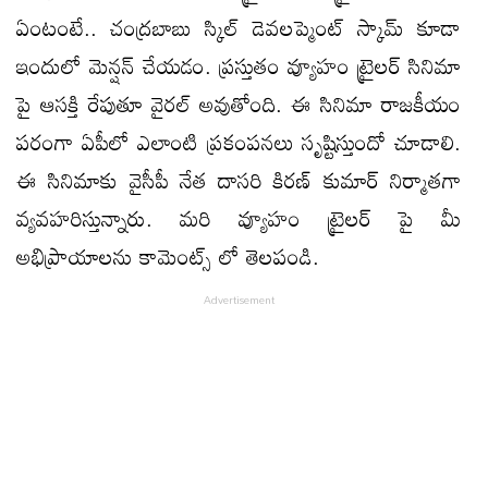
ఏంటంటే.. చంద్రబాబు స్కిల్ డెవలప్మెంట్ స్కామ్ కూడా
ఇందులో మెన్షన్ చేయడం. ప్రస్తుతం వ్యూహం ట్రైలర్ సినిమా
పై ఆసక్తి రేపుతూ వైరల్ అవుతోంది. ఈ సినిమా రాజకీయం
పరంగా ఏపీలో ఎలాంటి ప్రకంపనలు సృష్టిస్తుందో చూడాలి.
ఈ సినిమాకు వైసీపీ నేత దాసరి కిరణ్ కుమార్ నిర్మాతగా
వ్యవహరిస్తున్నారు. మరి వ్యూహం ట్రైలర్ పై మీ
అభిప్రాయాలను కామెంట్స్ లో తెలపండి.