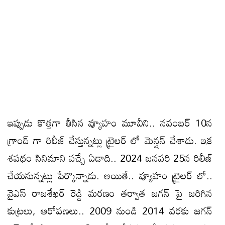
ఇప్పుడు కొత్తగా తీసిన వ్యూహం మూవీని.. నవంబర్ 10న
గ్రాండ్ గా రిలీజ్ చేస్తున్నట్లు ట్రైలర్ లో మెన్షన్ చేశాడు. ఇక
శపథం సినిమాని వచ్చే ఏడాది.. 2024 జనవరి 25న రిలీజ్
చేయనున్నట్లు పేర్కొన్నాడు. అయితే.. వ్యూహం ట్రైలర్ లో..
వైఎస్ రాజశేఖర్ రెడ్డి మరణం తర్వాత జగన్ పై జరిగిన
కుట్రలు, ఆరోపణలు.. 2009 నుండి 2014 వరకు జగన్