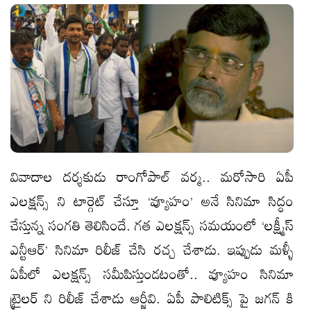
వివాదాల దర్శకుడు రాంగోపాల్ వర్మ.. మరోసారి ఏపీ
ఎలక్షన్స్ ని టార్గెట్ చేస్తూ ‘వ్యూహం’ అనే సినిమా సిద్ధం
చేస్తున్న సంగతి తెలిసిందే. గత ఎలక్షన్స్ సమయంలో ‘లక్ష్మీస్
ఎన్టీఆర్’ సినిమా రిలీజ్ చేసి రచ్చ చేశాడు. ఇప్పుడు మళ్ళీ
ఏపీలో ఎలక్షన్స్ సమీపిస్తుండటంతో.. వ్యూహం సినిమా
ట్రైలర్ ని రిలీజ్ చేశాడు ఆర్జీవి. ఏపీ పాలిటిక్స్ పై జగన్ కి