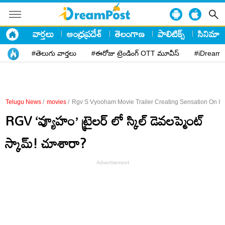
వార్తలు
ఆంధ్రప్రదేశ్
తెలంగాణ
పాలిటిక్స్
సినిమా
#తెలుగు వార్తలు
#ఈరోజు ట్రెండింగ్ OTT మూవీస్
#iDreamP
Telugu News
/
movies
/
Rgv S Vyooham Movie Trailer Creating Sensation On Int
RGV ‘వ్యూహం’ ట్రైలర్ లో స్కిల్ డెవలప్మెంట్
స్కామ్! చూశారా?