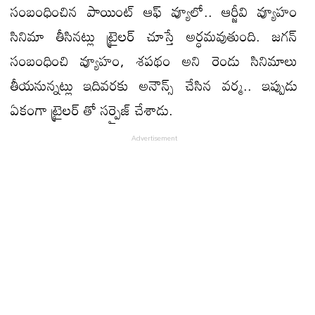
సంబంధించిన పాయింట్ ఆఫ్ వ్యూలో.. ఆర్జీవి వ్యూహం
సినిమా తీసినట్లు ట్రైలర్ చూస్తే అర్ధమవుతుంది. జగన్
సంబంధించి వ్యూహం, శపథం అని రెండు సినిమాలు
తీయనున్నట్లు ఇదివరకు అనౌన్స్ చేసిన వర్మ.. ఇప్పుడు
ఏకంగా ట్రైలర్ తో సర్ప్రైజ్ చేశాడు.