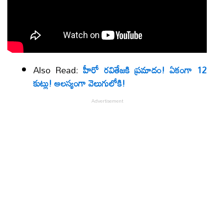
Also Read:
హీరో రవితేజకి ప్రమాదం! ఏకంగా 12
కుట్లు! ఆలస్యంగా వెలుగులోకి!