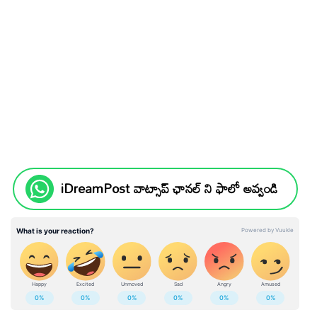
iDreamPost వాట్సాప్ ఛానల్ ని ఫాలో అవ్వండి