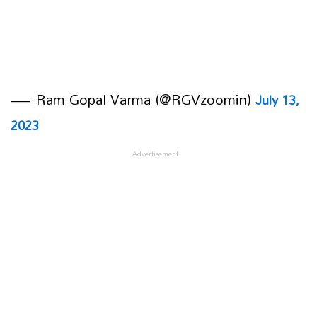
— Ram Gopal Varma (@RGVzoomin)
July 13,
2023