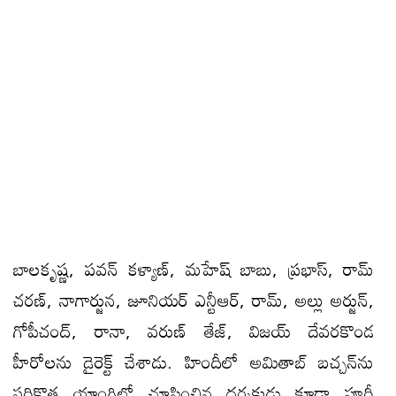
బాలకృష్ణ, పవన్ కళ్యాణ్, మహేష్ బాబు, ప్రభాస్, రామ్
చరణ్, నాగార్జున, జూనియర్ ఎన్టీఆర్, రామ్, అల్లు అర్జున్,
గోపీచంద్, రానా, వరుణ్ తేజ్, విజయ్ దేవరకొండ
హీరోలను డైరెక్ట్ చేశాడు. హిందీలో అమితాబ్ బచ్చన్‌ను
సరికొత్త యాంగిల్లో చూపించిన దర్శకుడు కూడా పూరీ