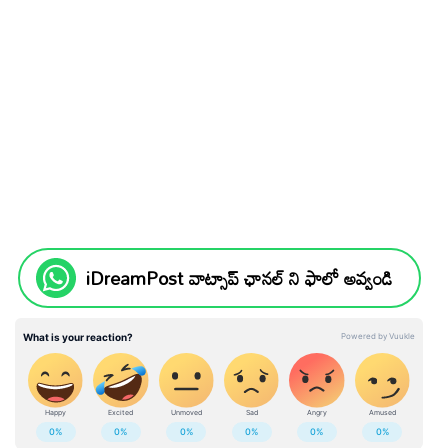
iDreamPost వాట్సాప్ ఛానల్ ని ఫాలో అవ్వండి