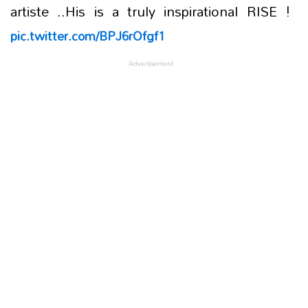
artiste ..His is a truly inspirational RISE !
pic.twitter.com/BPJ6rOfgf1