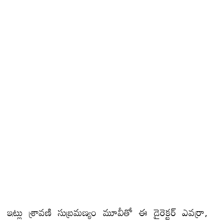
ఇట్లు శ్రావణి సుబ్రమణ్యం మూవీతో ఈ డైరెక్టర్ ఎవర్రా,