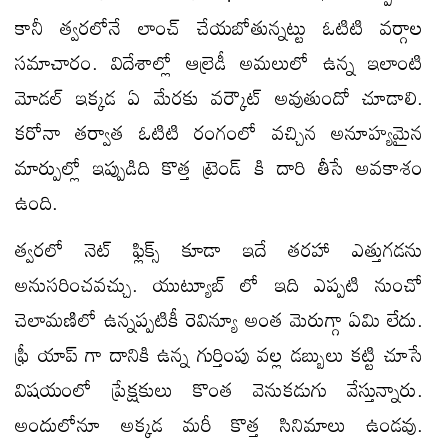
కానీ త్వరలోనే లాంచ్ చేయబోతున్నట్టు ఓటిటి వర్గాల
సమాచారం. విదేశాల్లో ఆల్రెడీ అమలులో ఉన్న ఇలాంటి
మోడల్ ఇక్కడ ఏ మేరకు వర్కౌట్ అవుతుందో చూడాలి.
కరోనా తర్వాత ఓటిటి రంగంలో వచ్చిన అనూహ్యమైన
మార్పుల్లో ఇప్పుడిది కొత్త ట్రెండ్ కి దారి తీసే అవకాశం
ఉంది.
త్వరలో నెట్ ఫ్లిక్స్ కూడా ఇదే తరహా ఎత్తుగడను
అనుసరించవచ్చు. యుట్యూబ్ లో ఇది ఎప్పటి నుంచో
చెలామణిలో ఉన్నప్పటికీ రెవిన్యూ అంత మెరుగ్గా ఏమి లేదు.
ఫ్రీ యాప్ గా దానికి ఉన్న గుర్తింపు వల్ల డబ్బులు కట్టి చూసే
విషయంలో ప్రేక్షకులు కొంత వెనుకడుగు వేస్తున్నారు.
అందులోనూ అక్కడ మరీ కొత్త సినిమాలు ఉండవు.