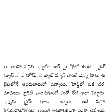
ఈ తరహా పద్ధతి ఇప్పటికే బుక్ మై షోలో ఉంది. స్పైడర్
మ్యాన్ నో వే హోమ్, ది బ్యాట్ మ్యాన్ లాంటి ఎన్నో హిట్లు ఈ
టైపులోనే అందుబాటులో ఉన్నాయి. హెచ్డిలో ఒక ధర,
మాములు క్లారిటీ చాలనుకుంటే మరో రేట్ ఇలా పెట్టారు.
ఇప్పుడు ప్రైమ్ కూడా అచ్చంగా ఇదే పద్ధతి
తీసుకురాబోతోంది. అయితే అధికారికంగా ఇంకా చెప్పలేదు