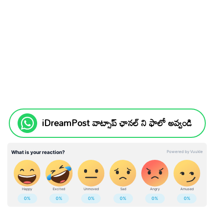
iDreamPost వాట్సాప్ ఛానల్ ని ఫాలో అవ్వండి