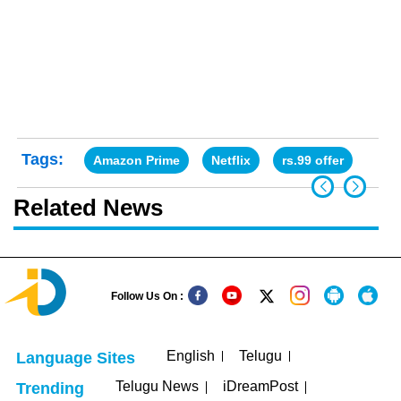
Tags:
Amazon Prime
Netflix
rs.99 offer
Related News
Follow Us On :
English
Telugu
Language Sites
Telugu News
iDreamPost
Trending