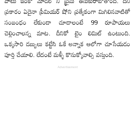
పాటు ఇంకో మోడల్ ని ప్రైమ్ తీసుకురాబోతోంది. దీని
ప్రకారం ఏదైనా ప్రీమియర్ షోని ప్రత్యేకంగా మిగిలినవాటితో
సంబంధం లేకుండా చూడాలంటే 99 రూపాయలు
చెల్లించాలన్న మాట. దీనికో టైం లిమిట్ ఉంటుంది.
ఒక్కసారి డబ్బులు కట్టేసి ఓకే అన్నాక ఆలోగా చూసేయడం
పూర్తి చేయాలి. లేదంటే మళ్ళీ కొనుక్కోవాల్సి వస్తుంది.