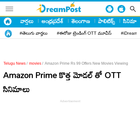
వార్తలు
ఆంధ్రప్రదేశ్
తెలంగాణ
పాలిటిక్స్
సినిమా
#తెలుగు వార్తలు
#ఈరోజు ట్రెండింగ్ OTT మూవీస్
#iDreamP
Telugu News
/
movies
/
Amazon Prime Rs 99 Offers New Movies Viewing
Amazon Prime కొత్త మోడల్ తో OTT
సినిమాలు