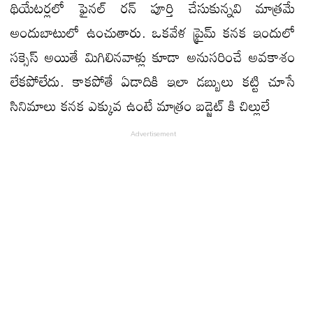
థియేటర్లలో ఫైనల్ రన్ పూర్తి చేసుకున్నవి మాత్రమే
అందుబాటులో ఉంచుతారు. ఒకవేళ ప్రైమ్ కనక ఇందులో
సక్సెస్ అయితే మిగిలినవాళ్లు కూడా అనుసరించే అవకాశం
లేకపోలేదు. కాకపోతే ఏడాదికి ఇలా డబ్బులు కట్టి చూసే
సినిమాలు కనక ఎక్కువ ఉంటే మాత్రం బడ్జెట్ కి చిల్లులే