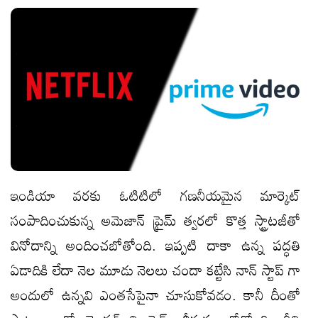
ఇండియా వరకు ఓటిటిలో గణనీయమైన మార్కెట్
సంపాదించుకున్న అమెజాన్ ప్రైమ్ త్వరలో కొత్త స్ట్రాటజీతో
వినోదాన్ని అందించబోతోంది. ఇప్పటి దాకా ఉన్న పద్ధతి
ఏడాదికి లేదా నెల మూడు నెలలు చందా కట్టేసి నాన్ స్టాప్ గా
అందులో ఉన్నవి ఎంతసేపైనా చూసుకోవడం. కానీ దీంతో