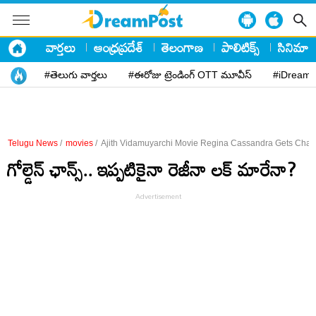
వార్తలు
ఆంధ్రప్రదేశ్
తెలంగాణ
పాలిటిక్స్
సినిమా
#తెలుగు వార్తలు
#ఈరోజు ట్రెండింగ్ OTT మూవీస్
#iDreamP
Telugu News
/
movies
/
Ajith Vidamuyarchi Movie Regina Cassandra Gets Cha
గోల్డెన్ ఛాన్స్.. ఇప్పటికైనా రెజీనా లక్ మారేనా?