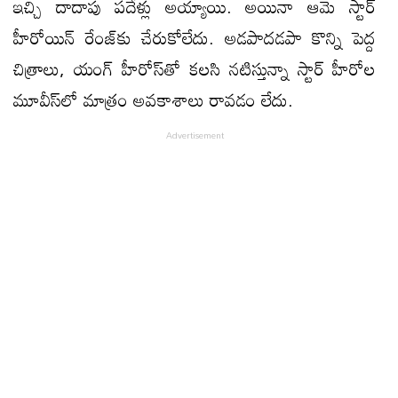
ఇచ్చి దాదాపు పదేళ్లు అయ్యాయి. అయినా ఆమె స్టార్
హీరోయిన్ రేంజ్​కు చేరుకోలేదు. అడపాదడపా కొన్ని పెద్ద
చిత్రాలు, యంగ్ హీరోస్​తో కలసి నటిస్తున్నా స్టార్ హీరోల
మూవీస్​లో మాత్రం అవకాశాలు రావడం లేదు.