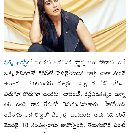
లో కొందరు ఓవర్​నైట్ స్టార్లు అయిపోతారు. ఒకే
ఫిల్మ్ ఇండస్ట్రీ
ఒక్క సినిమాతో కెరీర్​లో సెటిలైపోయిన వాళ్లు చాలా మందే
ఉన్నారు. మరికొందరు మాత్రం ఎన్ని మూవీస్ చేసినా
ఎదుగూ బొదుగూ ఉండదు. టాలెంట్, కష్టపడేతత్వం ఉన్నా
లక్ కలసి రాక రేసులో వెనుకబడిపోతారు. హీరోయిన్
రెజీనాను అదే లిస్టులో చేర్చాల్సి ఉంటుంది. ఆమె సినీ కెరీర్
మొదలై 18 సంవత్సరాలు కావొస్తోంది. తెలుగులోకి ఎంట్రీ