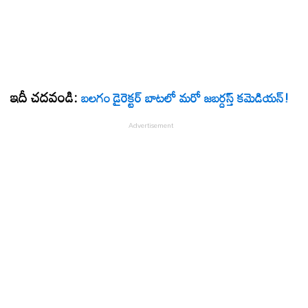
ఇదీ చదవండి:
బలగం డైరెక్టర్ బాటలో మరో జబర్దస్త్ కమెడియన్!