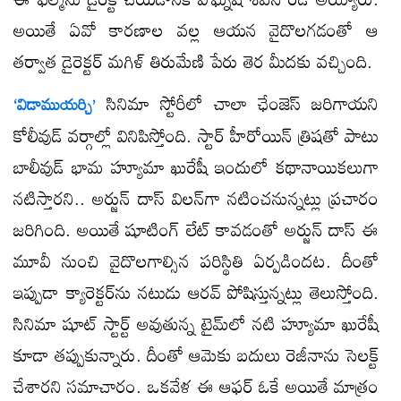
అయితే ఏవో కారణాల వల్ల ఆయన వైదొలగడంతో ఆ
తర్వాత డైరెక్టర్ మగిళ్ తిరుమేణి పేరు తెర మీదకు వచ్చింది.
సినిమా స్టోరీలో చాలా ఛేంజెస్ జరిగాయని
‘విడాముయర్చి’
కోలీవుడ్ వర్గాల్లో వినిపిస్తోంది. స్టార్ హీరోయిన్ త్రిషతో పాటు
బాలీవుడ్ భామ హ్యూమా ఖురేషీ ఇందులో కథానాయికలుగా
నటిస్తారని.. అర్జున్ దాస్ విలన్​గా నటించనున్నట్లు ప్రచారం
జరిగింది. అయితే షూటింగ్ లేట్ కావడంతో అర్జున్ దాస్ ఈ
మూవీ నుంచి వైదొలగాల్సిన పరిస్థితి ఏర్పడిందట. దీంతో
ఇప్పుడా క్యారెక్టర్​ను నటుడు ఆరవ్ పోషిస్తున్నట్లు తెలుస్తోంది.
సినిమా షూట్ స్టార్ట్ అవుతున్న టైమ్​లో నటి హ్యూమా ఖురేషీ
కూడా తప్పుకున్నారు. దీంతో ఆమెకు బదులు రెజీనాను సెలక్ట్
చేశారని సమాచారం. ఒకవేళ ఈ ఆఫర్ ఓకే అయితే మాత్రం