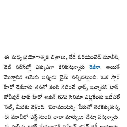
ఈ మధ్య ప్రయోగాత్మక చిత్రాలు, లేడీ ఓరియంటెడ్ మూవీస్​,
వెబ్ సిరీస్​ల్లో ఎక్కువగా కనిపిస్తున్నారు
. అయితే
రెజీనా
మొత్తానికి ఆమెకు ఇప్పుడు టైమ్ వచ్చినట్లుంది. ఒక స్టార్
హీరో రెజీనాకు తనతో కలసి నటించే ఛాన్స్ ఇచ్చారని టాక్.
కోలీవుడ్ టాప్ హీరో అజిత్ 62వ సినిమా ఎట్టకేలకు ఇటీవలే
సెట్స్ మీదకు వెళ్లింది. ‘విడాముయర్చి’ పేరుతో తెరకెక్కుతున్న
ఈ మూవీలో ఫస్ట్ నుంచి చాలా మార్పులు చేస్తూ వస్తున్నారు.
ఈ ఫిల్మ్​ను డైరెక్ట్ చేయడానికి విఘ్నేష్ శివన్ రెడీ అయ్యారు.