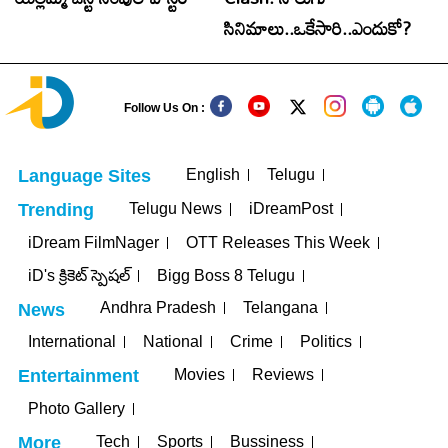
సినిమాలు..ఒకేసారి..ఎందుకో?
Follow Us On :
English
Telugu
Language Sites
Telugu News
iDreamPost
Trending
iDream FilmNager
OTT Releases This Week
iD's క్రికెట్ స్పెషల్
Bigg Boss 8 Telugu
Andhra Pradesh
Telangana
News
International
National
Crime
Politics
Movies
Reviews
Entertainment
Photo Gallery
Tech
Sports
Bussiness
More