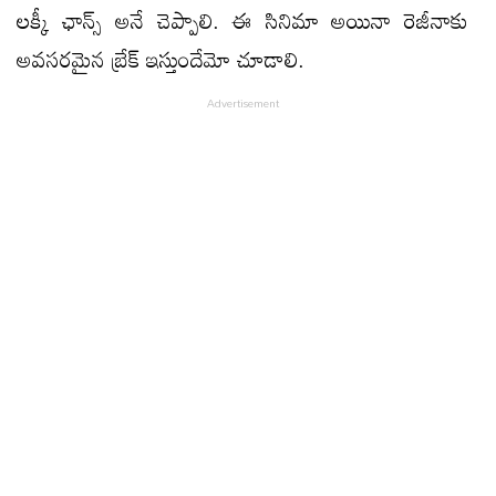
లక్కీ ఛాన్స్ అనే చెప్పాలి. ఈ సినిమా అయినా రెజీనాకు
అవసరమైన బ్రేక్ ఇస్తుందేమో చూడాలి.