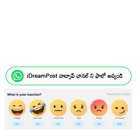
iDreamPost వాట్సాప్ ఛానల్ ని ఫాలో అవ్వండి