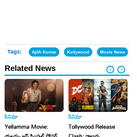
Tags:
Ajith Kumar
Kollywood
Movie News
Related News
సినిమా
సినిమా
సి
Yellamma Movie:
Tollywood Release
Al
యల్లమ్మ జస్ట్ సింపుల్ పోస్టర్
Clash: నాలుగు
క