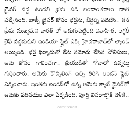
డ్రైవర్ వద్ద ఉందని భ్రమ పడి ఖండాంతరాలు దాటి
వచ్చేసింది. టాక్సీ డ్రైవర్ కోసం భర్తను, బిడ్డల్ని వదిలేసి.. తన
ప్రేమ ముఖ్యమని భారత్ లో అడుగుపెట్టింది వివాహిత. లగ్జరీ
లైఫ్ వద్దనుకుని ఇండియా ఫ్లైట్ ఎక్కి హైదరాబాద్‌లో ల్యాండ్
అయ్యింది. భర్త ఫిర్యాదుతో కేసు నమోదు చేసిన పోలీసులు,
ఆమె కోసం గాలించగా.. ప్రియుడితో గోవాలో ఉన్నట్లు
గుర్తించారు. ఆమెకు కౌన్సిలింగ్ ఇచ్చి తిరిగి లండన్ ఫ్లైట్
ఎక్కించారు. ఇంతకు లండన్‌లో ఉన్న ఆమెకు క్యాబ్ డ్రైవర్‪తో
ఆమెకు పరిచయం ఎలా ఏర్పడింది. పూర్తి వివరాల్లోకి వెళితే..