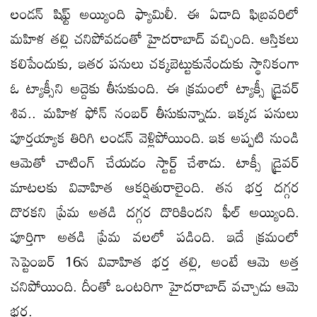
లండన్ షిఫ్ట్ అయ్యింది ఫ్యామిలీ. ఈ ఏడాది ఫిబ్రవరిలో
మహిళ తల్లి చనిపోవడంతో హైదరాబాద్ వచ్చింది. ఆస్తికలు
కలిపేందుకు, ఇతర పనులు చక్కబెట్టుకునేందుకు స్థానికంగా
ఓ ట్యాక్సీని అద్దెకు తీసుకుంది. ఈ క్రమంలో ట్యాక్సీ డ్రైవర్
శివ.. మహిళ ఫోన్ నంబర్ తీసుకున్నాడు. ఇక్కడ పనులు
పూర్తయ్యాక తిరిగి లండన్ వెళ్లిపోయింది. ఇక అప్పటి నుండి
ఆమెతో చాటింగ్ చేయడం స్టార్ట్ చేశాడు. టాక్సీ డ్రైవర్
మాటలకు వివాహిత ఆకర్షితురాలైంది. తన భర్త దగ్గర
దొరకని ప్రేమ అతడి దగ్గర దొరికిందని ఫీల్ అయ్యింది.
పూర్తిగా అతడి ప్రేమ వలలో పడింది. ఇదే క్రమంలో
సెప్టెంబర్ 16న వివాహిత భర్త తల్లి, అంటే ఆమె అత్త
చనిపోయింది. దీంతో ఒంటరిగా హైదరాబాద్ వచ్చాడు ఆమె
భర్త.