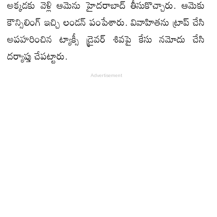
అక్కడకు వెళ్లి ఆమెను హైదరాబాద్‌ తీసుకొచ్చారు. ఆమెకు
కౌన్సిలింగ్‌ ఇచ్చి లండన్ పంపేశారు. వివాహితను ట్రాప్‌ చేసి
అపహరించిన ట్యాక్సీ డ్రైవర్ శివపై కేసు నమోదు చేసి
దర్యాప్తు చేపట్టారు.