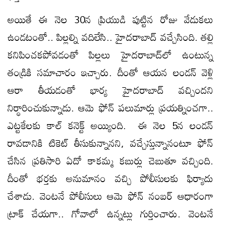
అయితే ఈ నెల 30న ప్రియుడి పుట్టిన రోజు వేడుకలు
ఉండటంతో.. పిల్లల్ని వదిలేసి.. హైదరాబాద్ వచ్చేసింది. తల్లి
కనిపించకపోవడంతో పిల్లలు హైదరాబాద్‌లో ఉంటున్న
తండ్రికి సమాచారం ఇచ్చారు. దీంతో ఆయన లండన్ వెళ్లి
ఆరా తీయడంతో భార్య హైదరాబాద్ వచ్చిందని
నిర్ధారించుకున్నాడు. ఆమె ఫోన్ పలుమార్లు ప్రయత్నించగా..
ఎట్టకేలకు కాల్ కనెక్ట్ అయ్యింది. ఈ నెల 5న లండన్
రావడానికి టికెట్ తీసుకున్నానని, వచ్చేస్తున్నానంటూ ఫోన్
చేసిన ప్రతిసారి ఏదో కాకమ్మ కబుర్లు చెబుతూ వచ్చింది.
దీంతో భర్తకు అనుమానం వచ్చి పోలీసులకు ఫిర్యాదు
చేశాడు. వెంటనే పోలీసులు ఆమె ఫోన్ నంబర్ ఆధారంగా
ట్రాక్ చేయగా.. గోవాలో ఉన్నట్లు గుర్తించారు. వెంటనే