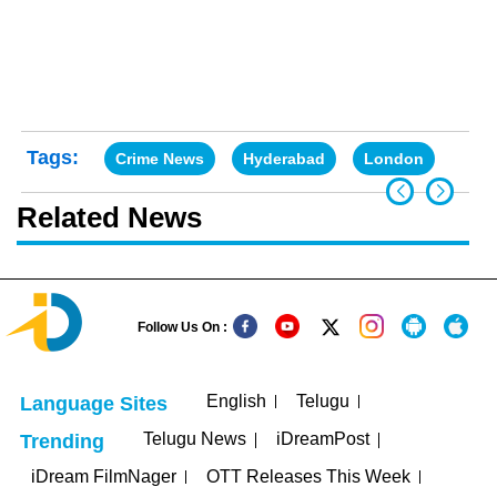
Tags:
Crime News
Hyderabad
London
Related News
Follow Us On :
English
Telugu
Language Sites
Telugu News
iDreamPost
Trending
iDream FilmNager
OTT Releases This Week