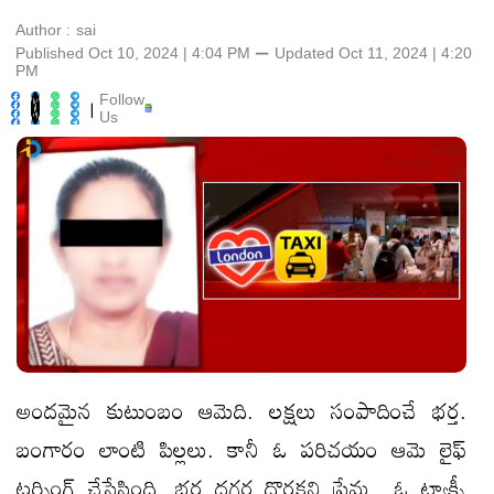
Author :
sai
Published Oct 10, 2024 | 4:04 PM
⚊
Updated
Oct 11, 2024 | 4:20
PM
Follow
|
Us
అందమైన కుటుంబం ఆమెది. లక్షలు సంపాదించే భర్త.
బంగారం లాంటి పిల్లలు. కానీ ఓ పరిచయం ఆమె లైఫ్
టర్నింగ్ చేసేసింది. భర్త దగ్గర దొరకని ప్రేమ.. ఓ ట్యాక్సీ