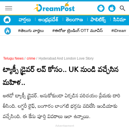
వార్తలు
ఆంధ్రప్రదేశ్
తెలంగాణ
పాలిటిక్స్
సినిమా
#తెలుగు వార్తలు
#ఈరోజు ట్రెండింగ్ OTT మూవీస్
#iDreamP
Telugu News
/
crime
/
Hyderabad And London Love Story
ట్యాక్సీ డ్రైవర్ లవ్ కోసం.. UK నుండి వచ్చేసిన
మహిళ..
అతడో ట్యాక్సీ డ్రైవర్. అనుకోకుండా ఏర్పడిన పరిచయం ప్రేమకు దారి
తీసింది. లగ్జరీ లైఫ్, బంగారం లాంగటి భర్తను వదిలేసి ఇండియాకు
వచ్చేసింది. ఈ కేసు పూర్తి వివరాలు ఇలా ఉన్నాయి.