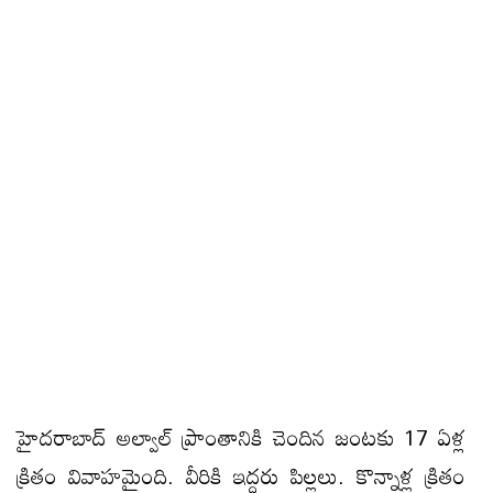
హైదరాబాద్ అల్వాల్‌ ప్రాంతానికి చెందిన జంటకు 17 ఏళ్ల
క్రితం వివాహమైంది. వీరికి ఇద్దరు పిల్లలు. కొన్నాళ్ల క్రితం