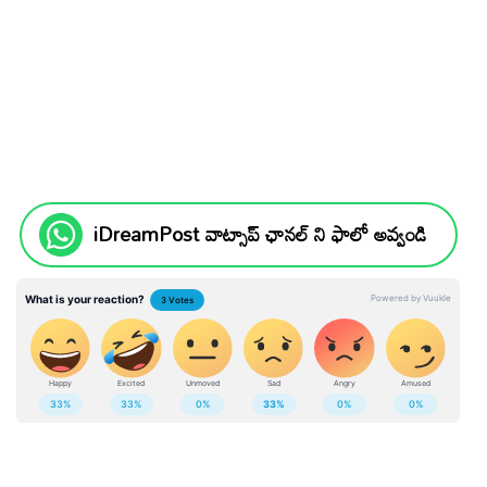
iDreamPost వాట్సాప్ ఛానల్ ని ఫాలో అవ్వండి