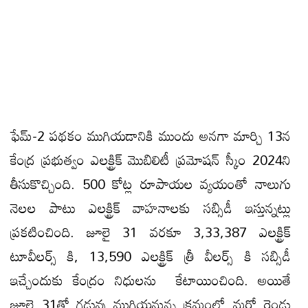
ఫేమ్-2 పథకం ముగియడానికి ముందు అనగా మార్చి 13న
కేంద్ర ప్రభుత్వం ఎలక్ట్రిక్ మొబిలిటీ ప్రమోషన్ స్కీం 2024ని
తీసుకొచ్చింది. 500 కోట్ల రూపాయల వ్యయంతో నాలుగు
నెలల పాటు ఎలక్ట్రిక్ వాహనాలకు సబ్సిడీ ఇస్తున్నట్లు
ప్రకటించింది. జూలై 31 వరకూ 3,33,387 ఎలక్ట్రిక్
టూవీలర్స్ కి, 13,590 ఎలక్ట్రిక్ త్రీ వీలర్స్ కి సబ్సిడీ
ఇచ్చేందుకు కేంద్రం నిధులను కేటాయించింది. అయితే
జూలై 31తో గడువు ముగియనున్న క్రమంలో మరో రెండు