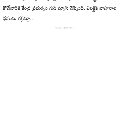
కొనేవారికి కేంద్ర ప్రభుత్వం గుడ్ న్యూస్ చెప్పింది. ఎలక్ట్రిక్ వాహనాల
ధరలను తగ్గిస్తూ..