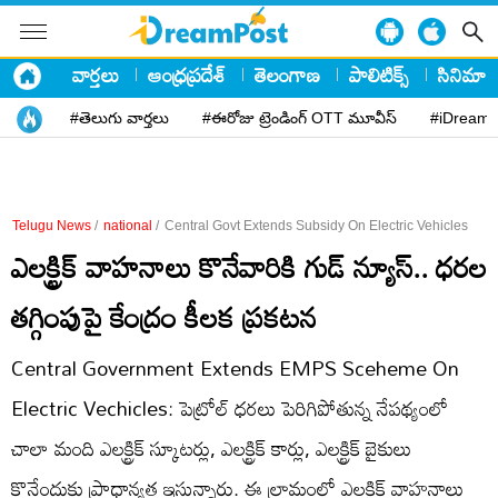
వార్తలు
ఆంధ్రప్రదేశ్
తెలంగాణ
పాలిటిక్స్
సినిమా
#తెలుగు వార్తలు
#ఈరోజు ట్రెండింగ్ OTT మూవీస్
#iDreamP
Telugu News
/
national
/
Central Govt Extends Subsidy On Electric Vehicles
ఎలక్ట్రిక్ వాహనాలు కొనేవారికి గుడ్ న్యూస్.. ధరల
తగ్గింపుపై కేంద్రం కీలక ప్రకటన
Central Government Extends EMPS Sceheme On
Electric Vechicles: పెట్రోల్ ధరలు పెరిగిపోతున్న నేపథ్యంలో
చాలా మంది ఎలక్ట్రిక్ స్కూటర్లు, ఎలక్ట్రిక్ కార్లు, ఎలక్ట్రిక్ బైకులు
కొనేందుకు ప్రాధాన్యత ఇస్తున్నారు. ఈ ల్రామంలో ఎలక్ట్రిక్ వాహనాలు