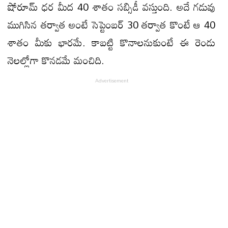
షోరూమ్ ధర మీద 40 శాతం సబ్సిడీ వస్తుంది. అదే గడువు
ముగిసిన తర్వాత అంటే సెప్టెంబర్ 30 తర్వాత కొంటే ఆ 40
శాతం మీకు భారమే. కాబట్టి కొనాలనుకుంటే ఈ రెండు
నెలల్లోగా కొనడమే మంచిది.