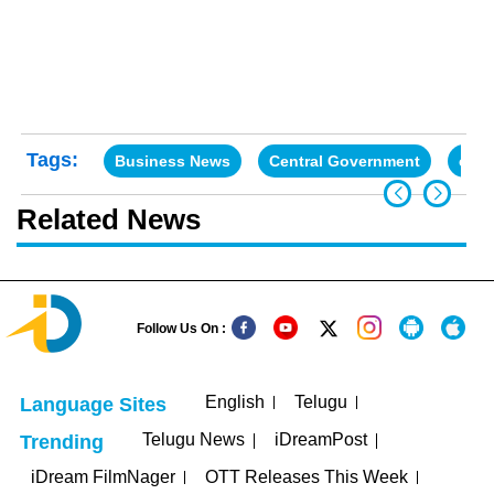
Tags:
Business News
Central Government
elec
Related News
Follow Us On :
English
Telugu
Language Sites
Telugu News
iDreamPost
Trending
iDream FilmNager
OTT Releases This Week