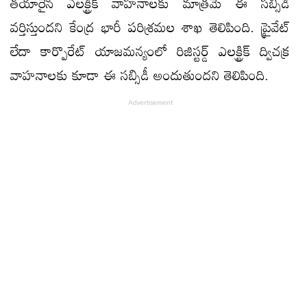
తయారైన ఎలక్ట్రిక్ వాహనాలకు మాత్రమే ఈ సబ్సిడీ
వర్తిస్తుందని కేంద్ర భారీ పరిశ్రమల శాఖ తెలిపింది. ప్రైవేట్
లేదా కార్పొరేట్ యాజమన్యంలో రిజిస్టర్డ్ ఎలక్ట్రిక్ ద్విచక్ర
వాహనాలకు కూడా ఈ సబ్సిడీ అందుతుందని తెలిపింది.