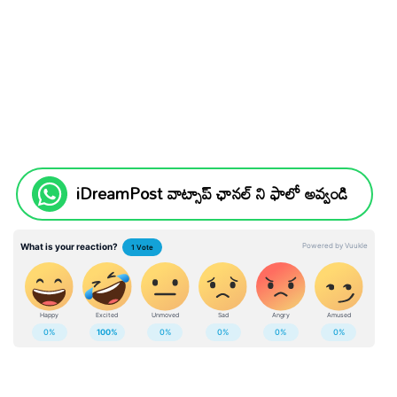
iDreamPost వాట్సాప్ ఛానల్ ని ఫాలో అవ్వండి