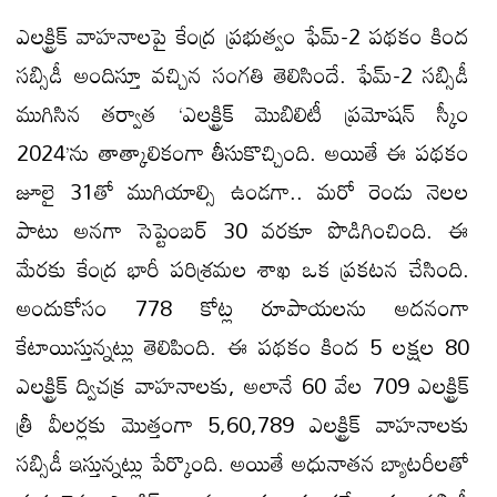
ఎలక్ట్రిక్ వాహనాలపై కేంద్ర ప్రభుత్వం ఫేమ్-2 పథకం కింద
సబ్సిడీ అందిస్తూ వచ్చిన సంగతి తెలిసిందే. ఫేమ్-2 సబ్సిడీ
ముగిసిన తర్వాత ‘ఎలక్ట్రిక్ మొబిలిటీ ప్రమోషన్ స్కీం
2024’ను తాత్కాలికంగా తీసుకొచ్చింది. అయితే ఈ పథకం
జూలై 31తో ముగియాల్సి ఉండగా.. మరో రెండు నెలల
పాటు అనగా సెప్టెంబర్ 30 వరకూ పొడిగించింది. ఈ
మేరకు కేంద్ర భారీ పరిశ్రమల శాఖ ఒక ప్రకటన చేసింది.
అందుకోసం 778 కోట్ల రూపాయలను అదనంగా
కేటాయిస్తున్నట్లు తెలిపింది. ఈ పథకం కింద 5 లక్షల 80
ఎలక్ట్రిక్ ద్విచక్ర వాహనాలకు, అలానే 60 వేల 709 ఎలక్ట్రిక్
త్రీ వీలర్లకు మొత్తంగా 5,60,789 ఎలక్ట్రిక్ వాహనాలకు
సబ్సిడీ ఇస్తున్నట్లు పేర్కొంది. అయితే అధునాతన బ్యాటరీలతో